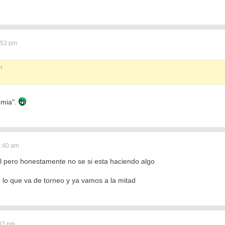
:53 pm
↑
omia".
2:40 am
l pero honestamente no se si esta haciendo algo
 lo que va de torneo y ya vamos a la mitad
:07 pm