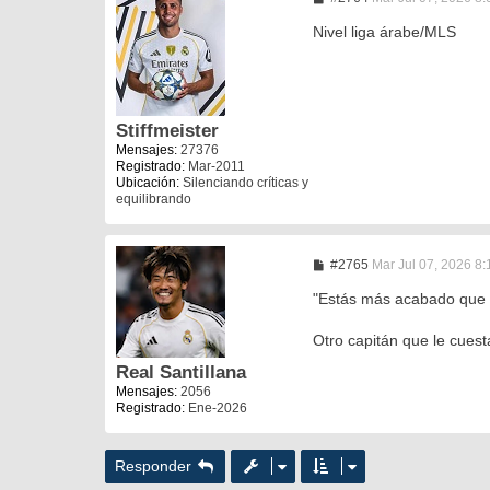
e
n
Nivel liga árabe/MLS
s
a
j
e
Stiffmeister
Mensajes:
27376
Registrado:
Mar-2011
Ubicación:
Silenciando críticas y
equilibrando
M
#2765
Mar Jul 07, 2026 8
e
n
"Estás más acabado que 
s
a
Otro capitán que le cuesta
j
e
Real Santillana
Mensajes:
2056
Registrado:
Ene-2026
Responder