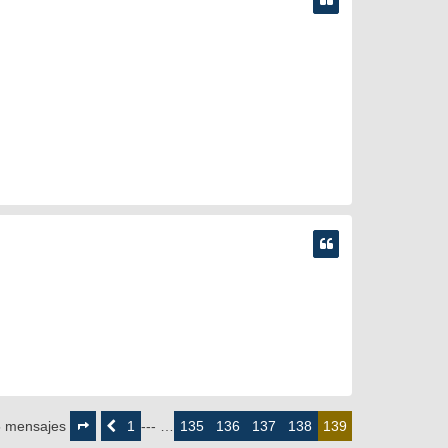
Página
139
1
135
136
137
138
5 mensajes
Anterior
--- …
139
de