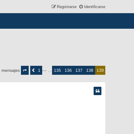
Registrarse
Identificarse
Página
139
1
135
136
137
138
5 mensajes
Anterior
--- …
139
de
139