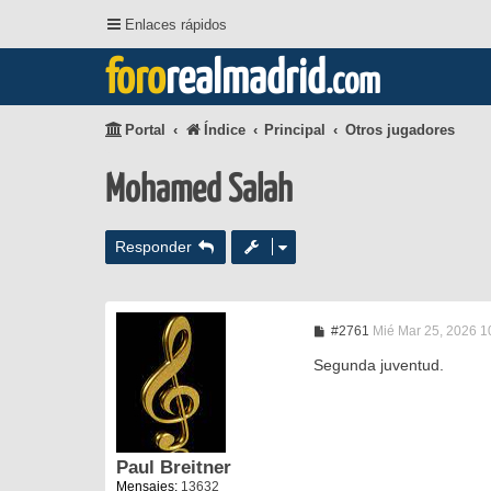
Enlaces rápidos
foro
realmadrid
.com
Portal
Índice
Principal
Otros jugadores
Mohamed Salah
Responder
M
#2761
Mié Mar 25, 2026 1
e
n
Segunda juventud.
s
a
j
e
Paul Breitner
Mensajes:
13632