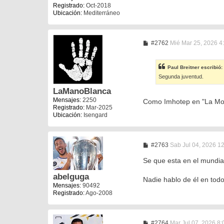
Registrado:
Oct-2018
Ubicación:
Mediterráneo
M
#2762
Mié Mar 25, 2026 4
e
n
s
Paul Breitner
escribió:
a
Segunda juventud.
j
e
LaManoBlanca
Mensajes:
2250
Como Imhotep en "La M
Registrado:
Mar-2025
Ubicación:
Isengard
M
#2763
Sab Jul 04, 2026 1
e
n
Se que esta en el mundia
s
a
abelguga
Nadie hablo de él en todo
j
Mensajes:
90492
e
Registrado:
Ago-2008
M
#2764
Mar Jul 07, 2026 8