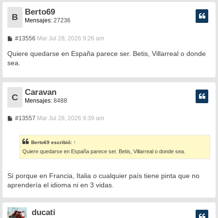
Berto69
B
Mensajes:
27236
M
#13556
Mar Jul 28, 2026 9:26 am
e
n
Quiere quedarse en España parece ser. Betis, Villarreal o donde
s
sea.
a
j
e
Caravan
C
Mensajes:
8488
M
#13557
Mar Jul 28, 2026 9:39 am
e
n
s
Berto69
escribió:
↑
a
Quiere quedarse en España parece ser. Betis, Villarreal o donde sea.
j
e
Sí porque en Francia, Italia o cualquier país tiene pinta que no
aprendería el idioma ni en 3 vidas.
ducati