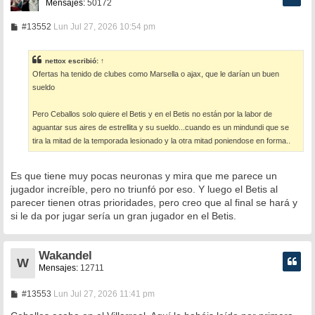
Mensajes:
50172
M
#13552
Lun Jul 27, 2026 10:54 pm
e
n
s
nettox
escribió:
↑
a
Ofertas ha tenido de clubes como Marsella o ajax, que le darían un buen
j
e
sueldo
Pero Ceballos solo quiere el Betis y en el Betis no están por la labor de
aguantar sus aires de estrellita y su sueldo...cuando es un mindundi que se
tira la mitad de la temporada lesionado y la otra mitad poniendose en forma..
Es que tiene muy pocas neuronas y mira que me parece un
jugador increíble, pero no triunfó por eso. Y luego el Betis al
parecer tienen otras prioridades, pero creo que al final se hará y
si le da por jugar sería un gran jugador en el Betis.
Wakandel
W
Mensajes:
12711
M
#13553
Lun Jul 27, 2026 11:41 pm
e
n