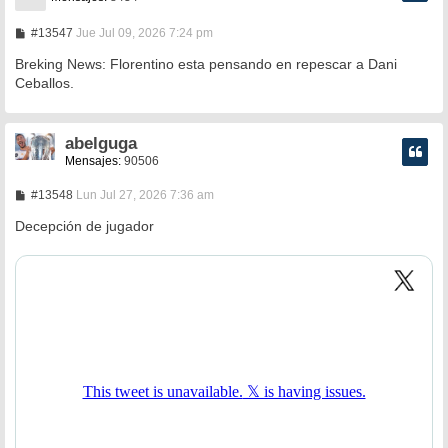
M
#13547
Jue Jul 09, 2026 7:24 pm
e
n
Breking News: Florentino esta pensando en repescar a Dani
s
Ceballos.
a
j
e
abelguga
Mensajes:
90506
M
#13548
Lun Jul 27, 2026 7:36 am
e
n
Decepción de jugador
s
a
j
e