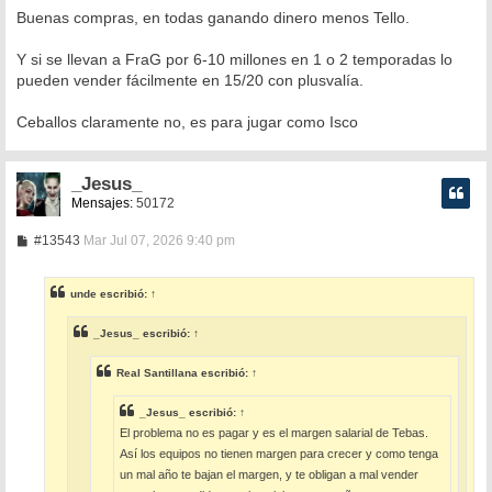
Buenas compras, en todas ganando dinero menos Tello.
Y si se llevan a FraG por 6-10 millones en 1 o 2 temporadas lo
pueden vender fácilmente en 15/20 con plusvalía.
Ceballos claramente no, es para jugar como Isco
_Jesus_
Mensajes:
50172
M
#13543
Mar Jul 07, 2026 9:40 pm
e
n
s
unde
escribió:
↑
a
j
e
_Jesus_
escribió:
↑
Real Santillana
escribió:
↑
_Jesus_
escribió:
↑
El problema no es pagar y es el margen salarial de Tebas.
Así los equipos no tienen margen para crecer y como tenga
un mal año te bajan el margen, y te obligan a mal vender