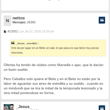
s
a
j
e
nettox
N
Mensajes:
26360
M
#13551
Lun Jul 27, 2026 10:26 pm
e
n
s
_Jesus_
escribió:
↑
a
Si le da por jugar en un Betis se sale, lo que pasa es que tiene muy pocas
j
e
neuronas.
Ofertas ha tenido de clubes como Marsella o ajax, que le darían
un buen sueldo
Pero Ceballos solo quiere el Betis y en el Betis no están por la
labor de aguantar sus aires de estrellita y su sueldo...cuando es
un mindundi que se tira la mitad de la temporada lesionado y la
otra mitad poniendose en forma..
_Jesus_