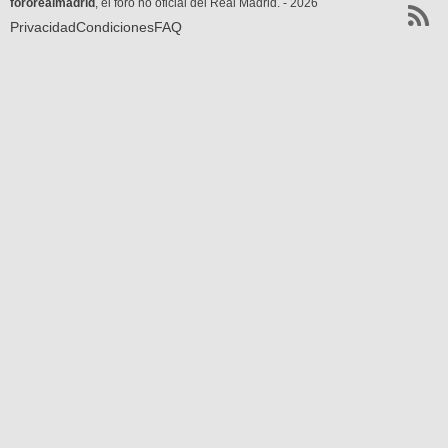
fororealmadrid
, el foro no oficial del Real Madrid. - 2026
Privacidad
Condiciones
FAQ