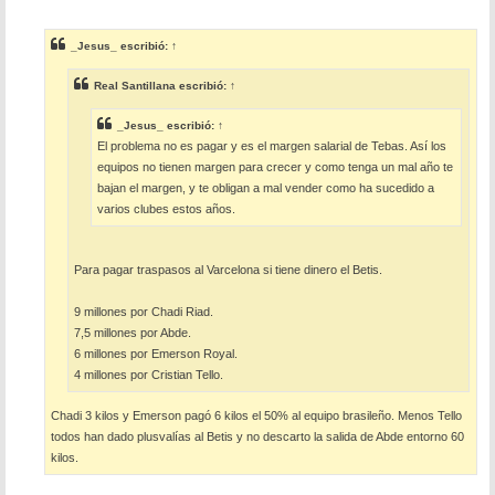
e
n
s
_Jesus_
escribió:
↑
a
j
e
Real Santillana
escribió:
↑
_Jesus_
escribió:
↑
El problema no es pagar y es el margen salarial de Tebas. Así los
equipos no tienen margen para crecer y como tenga un mal año te
bajan el margen, y te obligan a mal vender como ha sucedido a
varios clubes estos años.
Para pagar traspasos al Varcelona si tiene dinero el Betis.
9 millones por Chadi Riad.
7,5 millones por Abde.
6 millones por Emerson Royal.
4 millones por Cristian Tello.
Chadi 3 kilos y Emerson pagó 6 kilos el 50% al equipo brasileño. Menos Tello
todos han dado plusvalías al Betis y no descarto la salida de Abde entorno 60
kilos.