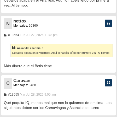
Ceballos acaba en el Villarreal. Aquí lo habéis leído por primera
s
vez. Al tiempo.
a
j
e
nettox
N
Mensajes:
26360
M
#13554
Lun Jul 27, 2026 11:48 pm
e
n
s
Wakandel
escribió:
↑
a
Ceballos acaba en el Villarreal. Aquí lo habéis leído por primera vez. Al tiempo.
j
e
Más dinero que el Betis tiene...
Caravan
C
Mensajes:
8488
M
#13555
Mar Jul 28, 2026 9:05 am
e
n
Qué poquita IQ, menos mal que nos lo quitamos de emcima. Los
s
siguientes deben ser los Camavingas y Asencios de turno.
a
j
e