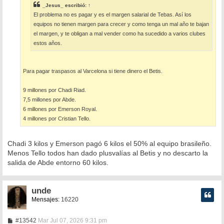
e
_Jesus_
escribió:
↑
El problema no es pagar y es el margen salarial de Tebas. Así los
equipos no tienen margen para crecer y como tenga un mal año te bajan
el margen, y te obligan a mal vender como ha sucedido a varios clubes
estos años.
Para pagar traspasos al Varcelona si tiene dinero el Betis.
9 millones por Chadi Riad.
7,5 millones por Abde.
6 millones por Emerson Royal.
4 millones por Cristian Tello.
Chadi 3 kilos y Emerson pagó 6 kilos el 50% al equipo brasileño.
Menos Tello todos han dado plusvalías al Betis y no descarto la
salida de Abde entorno 60 kilos.
unde
Mensajes:
16220
M
#13542
Mar Jul 07, 2026 9:31 pm