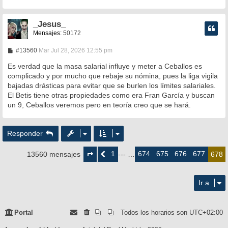
_Jesus_
Mensajes:
50172
M
#13560
Mar Jul 28, 2026 12:55 pm
e
n
Es verdad que la masa salarial influye y meter a Ceballos es
s
complicado y por mucho que rebaje su nómina, pues la liga vigila
a
bajadas drásticas para evitar que se burlen los límites salariales.
j
e
El Betis tiene otras propiedades como era Fran García y buscan
un 9, Ceballos veremos pero en teoría creo que se hará.
Responder
Página
678
1
674
675
676
677
13560 mensajes
Anterior
--- …
678
de
678
Ir a
Portal
Todos los horarios son
UTC+02:00