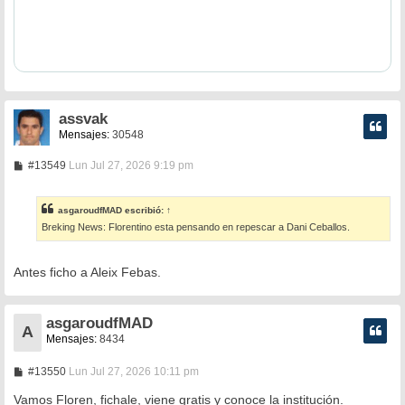
assvak
Mensajes:
30548
M
#13549
Lun Jul 27, 2026 9:19 pm
e
n
s
asgaroudfMAD
escribió:
↑
a
Breking News: Florentino esta pensando en repescar a Dani Ceballos.
j
e
Antes ficho a Aleix Febas.
asgaroudfMAD
A
Mensajes:
8434
M
#13550
Lun Jul 27, 2026 10:11 pm
e
n
Vamos Floren, fichale, viene gratis y conoce la institución.