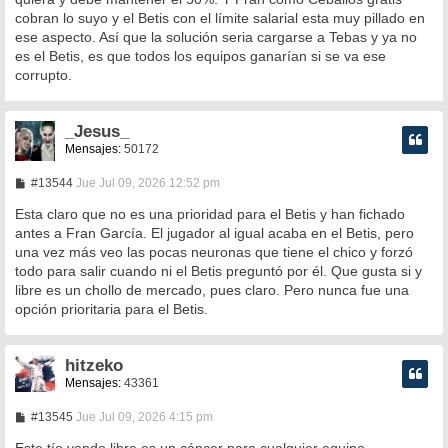
cobran lo suyo y el Betis con el límite salarial esta muy pillado en
ese aspecto. Así que la solución seria cargarse a Tebas y ya no
es el Betis, es que todos los equipos ganarían si se va ese
corrupto.
_Jesus_
Mensajes:
50172
M
#13544
Jue Jul 09, 2026 12:52 pm
e
n
Esta claro que no es una prioridad para el Betis y han fichado
s
antes a Fran García. El jugador al igual acaba en el Betis, pero
a
una vez más veo las pocas neuronas que tiene el chico y forzó
j
e
todo para salir cuando ni el Betis preguntó por él. Que gusta si y
libre es un chollo de mercado, pues claro. Pero nunca fue una
opción prioritaria para el Betis.
hitzeko
Mensajes:
43361
M
#13545
Jue Jul 09, 2026 4:15 pm
e
n
Este tío yendo libre es un cáncer para cualquier equipo.