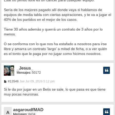
s
a
Sería de los mejores pagado allí donde vaya si hablamos de
j
e
equipos de media tabla con ciertas aspiraciones, y te va a jugar el
40% de los partidos en el mejor de los casos.
Tiene 30 años además y querrá un contrato de 3 años por lo
menos.
O se conforma con lo que nos ha estafado a nosotros para irse
libre y amarra un contrato 'largo' a mitad de ficha, o a ver quién
es el tonto que le paga por no jugar como hicimos nosotros.
_Jesus_
Mensajes:
50172
M
#13546
Jue Jul 09, 2026 5:12 pm
e
n
Si le da por jugar en un Betis se sale, lo que pasa es que tiene
s
muy pocas neuronas.
a
j
e
asgaroudfMAD
A
Mensajes:
8434