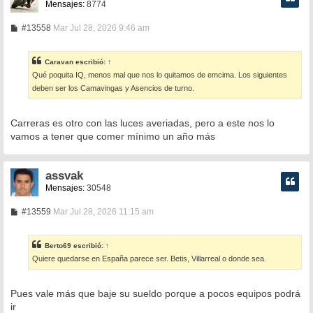
Mensajes:
8774
M
#13558
Mar Jul 28, 2026 9:46 am
e
n
s
Caravan
escribió:
↑
a
Qué poquita IQ, menos mal que nos lo quitamos de emcima. Los siguientes
j
e
deben ser los Camavingas y Asencios de turno.
Carreras es otro con las luces averiadas, pero a este nos lo
vamos a tener que comer mínimo un año más
assvak
Mensajes:
30548
M
#13559
Mar Jul 28, 2026 11:15 am
e
n
s
Berto69
escribió:
↑
a
Quiere quedarse en España parece ser. Betis, Villarreal o donde sea.
j
e
Pues vale más que baje su sueldo porque a pocos equipos podrá
ir