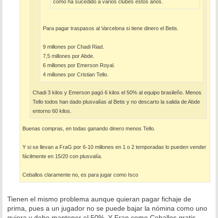
como ha sucedido a varios clubes estos años.
Para pagar traspasos al Varcelona si tiene dinero el Betis.
9 millones por Chadi Riad.
7,5 millones por Abde.
6 millones por Emerson Royal.
4 millones por Cristian Tello.
Chadi 3 kilos y Emerson pagó 6 kilos el 50% al equipo brasileño. Menos
Tello todos han dado plusvalías al Betis y no descarto la salida de Abde
entorno 60 kilos.
Buenas compras, en todas ganando dinero menos Tello.
Y si se llevan a FraG por 6-10 millones en 1 o 2 temporadas lo pueden vender
fácilmente en 15/20 con plusvalía.
Ceballos claramente no, es para jugar como Isco
Tienen el mismo problema aunque quieran pagar fichaje de
prima, pues a un jugador no se puede bajar la nómina como uno
quiera y debe mantener el 50%. Y Fran como Ceballos gratis