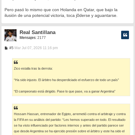
Pero pasó lo mismo que con Holanda en Qatar, que bajo la
ilusión de una potencial victoria, toca j0derse y aguantarse.
Real Santillana
Mensajes:
2177
M
#5
Mar Jul 07, 2026 11:16 pm
e
n
s
a
Zico estalla tras la derrota:
j
e
“Ha sido injusto. El árbitro ha desperdiciado el esfuerzo de todo un país”
“El campeonato está dirigido. Pase lo que pase, va a ganar Argentina”
Hossam Hassan, entrenador de Egipto, arremetió contra el arbitraje y contra
la FIFA en su análisis del partido: “Les hemos superado en todo. El resultado
se ha visto influenciado por factores internos y antes del partido parece ser
que desde Argentina se ha ejercido presión sobre el árbitro y este ha sido el