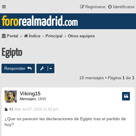
Registrarse
Identificarse
foro
realmadrid
.com
Portal
Índice
Principal
Otros equipos
Egipto
Responder
10 mensajes • Página
1
de
1
Viking15
Mensajes:
1845
M
#1
Mar Jul 07, 2026 11:02 pm
e
n
¿Que os parecen las declaraciones de Egipto tras el partido de
s
hoy?
a
j
e