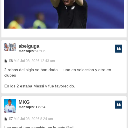
abelguga
Mensajes:
90506
M
#6
Mié Jul 08, 2026 12:43 am
e
n
2 robos del siglo se han dado ... uno en seleccion y otro en
s
clubes
a
j
e
En los 2 estaba Messi y fue favorecido.
MKG
Mensajes:
17954
M
#7
Mié Jul 08, 2026 8:24 am
e
n
Les caerá una sanción, es lo más fácil.