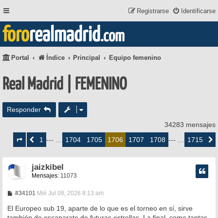
Registrarse
Identificarse
foro
realmadrid
.com
Portal
Índice
Principal
Equipo femenino
Real Madrid | FEMENINO
Responder
34283 mensajes
Página
1706
1
1704
1705
1707
1708
1715
Anterior
--- …
1706
--- …
Siguie
de
1715
jaizkibel
Mensajes:
11073
M
#34101
Mié Jul 08, 2026 8:13 am
e
n
El Europeo sub 19, aparte de lo que es el torneo en sí, sirve
s
también de escaparate de futuras estrellas. La final, como tantas