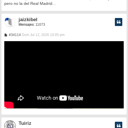
pero no la del Real Madrid...
jaizkibel
Mensajes:
11073
M
#34114
Dom Jul 12, 2026 10:05 pm
e
n
s
a
j
e
Tuiriz