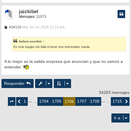
e
jaizkibel
Mensajes:
11073
M
#34120
Mar Jul 14, 2026 12:15 pm
e
n
s
Asllani
escribió:
↑
a
En este equipo me falla el tener ese entrenador maula.
j
e
A lo mejor es la salida sorpresa que anuncian y que no vamos a
entender.
Responder
34283 mensajes
Página
1706
1
1704
1705
1707
1708
1715
Anterior
--- …
1706
--- …
Siguie
de
1715
Ir a