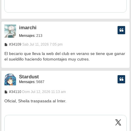
imarchi
Mensajes:
213
M
#34109
Sab Jul 11, 2026 7:05 pm
e
n
El becario que lleva la web del club en verano se tiene que ganar
s
el sueldillo haciendo fotomontajes muy cutres.
a
j
e
Stardust
Mensajes:
5687
M
#34110
Dom Jul 12, 2026 11:13 am
e
n
Oficial, Sheila traspasada al Inter.
s
a
j
e