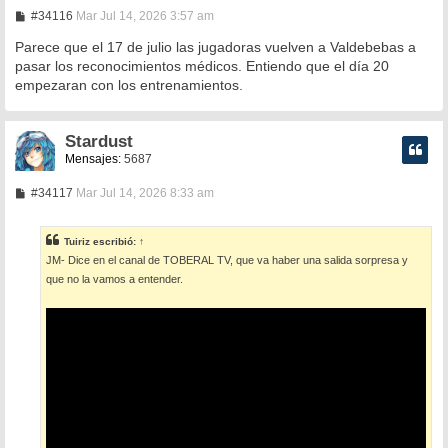
M
#34116
Mar Jul 14, 2026 3:57 am
e
n
Parece que el 17 de julio las jugadoras vuelven a Valdebebas a
s
pasar los reconocimientos médicos. Entiendo que el día 20
a
empezaran con los entrenamientos.
j
e
Stardust
Mensajes:
5687
M
#34117
Mar Jul 14, 2026 8:33 am
e
n
s
Tuiriz
escribió:
↑
a
JM- Dice en el canal de TOBERAL TV, que va haber una salida sorpresa y
j
e
que no la vamos a entender.