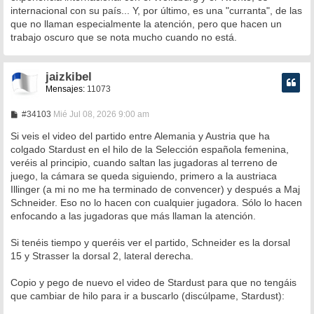
internacional con su país... Y, por último, es una "curranta", de las
que no llaman especialmente la atención, pero que hacen un
trabajo oscuro que se nota mucho cuando no está.
jaizkibel
Mensajes:
11073
M
#34103
Mié Jul 08, 2026 9:00 am
e
n
Si veis el video del partido entre Alemania y Austria que ha
s
colgado Stardust en el hilo de la Selección española femenina,
a
veréis al principio, cuando saltan las jugadoras al terreno de
j
e
juego, la cámara se queda siguiendo, primero a la austriaca
Illinger (a mi no me ha terminado de convencer) y después a Maj
Schneider. Eso no lo hacen con cualquier jugadora. Sólo lo hacen
enfocando a las jugadoras que más llaman la atención.
Si tenéis tiempo y queréis ver el partido, Schneider es la dorsal
15 y Strasser la dorsal 2, lateral derecha.
Copio y pego de nuevo el video de Stardust para que no tengáis
que cambiar de hilo para ir a buscarlo (discúlpame, Stardust):