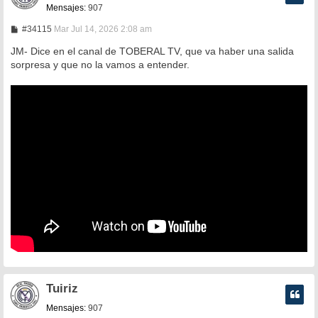
Mensajes:
907
M
#34115
Mar Jul 14, 2026 2:08 am
e
n
JM- Dice en el canal de TOBERAL TV, que va haber una salida
s
sorpresa y que no la vamos a entender.
a
j
e
Tuiriz
Mensajes:
907