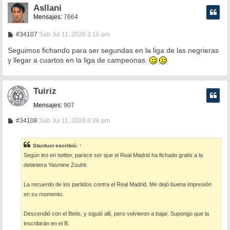
Asllani
Mensajes:
7664
M
#34107
Sab Jul 11, 2026 3:16 pm
e
n
Seguimos fichando para ser segundas en la liga de las negrieras
s
y llegar a cuartos en la liga de campeonas.
a
j
e
Tuiriz
Mensajes:
907
M
#34108
Sab Jul 11, 2026 6:28 pm
e
n
s
Stardust
escribió:
↑
a
Según leo en twitter, parece ser que el Real Madrid ha fichado gratis a la
j
e
delantera Yasmine Zouhir.
La recuerdo de los partidos contra el Real Madrid. Me dejó buena impresión
en su momento.
Descendió con el Betis, y siguió allí, pero volvieron a bajar. Supongo que la
inscribirán en el B.