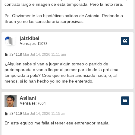
contrato largo e imagen de esta temporada. Pero la noto rara.
Pd. Obviamente las hipotéticas salidas de Antonia, Redondo o
Bruun yo no las consideraría sorpresivas.
jaizkibel
Mensajes:
11073
M
#34118
Mar Jul 14, 2026 11:11 am
e
n
¿Alguien sabe si van a jugar algún torneo o partido de
s
pretemporada o van a llegar al primer partido de la próxima
a
temporada a pelo? Creo que no han anunciado nada, o, al
j
e
menos, si lo han hecho yo no me he enterado.
Asllani
Mensajes:
7664
M
#34119
Mar Jul 14, 2026 11:15 am
e
n
En este equipo me falla el tener ese entrenador maula.
s
a
j