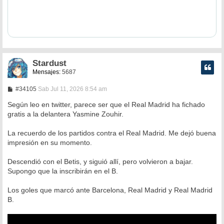
Stardust
Mensajes:
5687
M
#34105
Sab Jul 11, 2026 8:54 am
e
n
Según leo en twitter, parece ser que el Real Madrid ha fichado
s
gratis a la delantera Yasmine Zouhir.
a
j
e
La recuerdo de los partidos contra el Real Madrid. Me dejó buena
impresión en su momento.
Descendió con el Betis, y siguió allí, pero volvieron a bajar.
Supongo que la inscribirán en el B.
Los goles que marcó ante Barcelona, Real Madrid y Real Madrid
B.