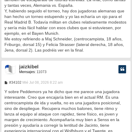
a
y tantas veces, Alemania vs. España.
j
e
Y, habiendo seguido el torneo, hay dos jugadoras alemanas que
han hecho un torneo estupendo y yo las echaría un ojo para el
Real Madrid B. Todavía militan en clubes relativamente modestos
y sería más fácil hablar con esos clubes que si estuviesen, por
ejemplo, en el Bayen Munich.
Me estoy refiriendo a Maj Schneider, (centrocampista, 18 años,
Friburgo, dorsal 15) y Felicia Strasser (lateral derecha, 18 años,
Jena, dorsal 2). Las podréis ver en la final.
jaizkibel
Mensajes:
11073
M
#34102
Mié Jul 08, 2026 8:22 am
e
n
Y sobre Peddemors ya he dicho que me parece una jugadora
s
interesante. Creo que encajaría bien en el actual RM. Es una
a
centrocampista de ida y vuelta, no es una jugadora posicional,
j
e
sino de despliegue. Recupera muchos balones, tiene ritmo y
lanza al equipo al ataque con rapidez, tiene físico, es joven y
margen de crecimiento. Acompañaría muy bien a Senss en la
presión y ayudaría a corregir la lentitud de Jacinto, tiene
experiencia internacional con el Wolfsburg y el Twente, es