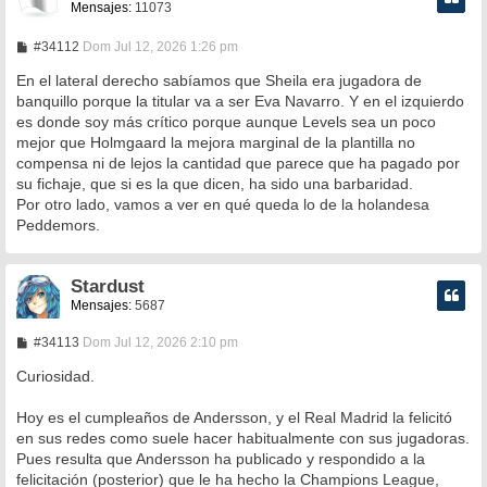
Mensajes:
11073
M
#34112
Dom Jul 12, 2026 1:26 pm
e
n
En el lateral derecho sabíamos que Sheila era jugadora de
s
banquillo porque la titular va a ser Eva Navarro. Y en el izquierdo
a
es donde soy más crítico porque aunque Levels sea un poco
j
e
mejor que Holmgaard la mejora marginal de la plantilla no
compensa ni de lejos la cantidad que parece que ha pagado por
su fichaje, que si es la que dicen, ha sido una barbaridad.
Por otro lado, vamos a ver en qué queda lo de la holandesa
Peddemors.
Stardust
Mensajes:
5687
M
#34113
Dom Jul 12, 2026 2:10 pm
e
n
Curiosidad.
s
a
Hoy es el cumpleaños de Andersson, y el Real Madrid la felicitó
j
e
en sus redes como suele hacer habitualmente con sus jugadoras.
Pues resulta que Andersson ha publicado y respondido a la
felicitación (posterior) que le ha hecho la Champions League,