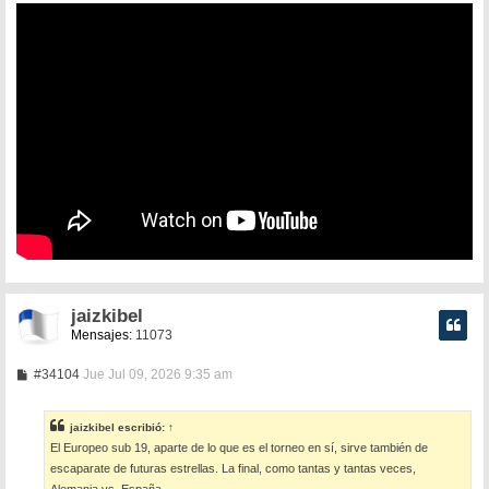
jaizkibel
Mensajes:
11073
M
#34104
Jue Jul 09, 2026 9:35 am
e
n
s
jaizkibel
escribió:
↑
a
El Europeo sub 19, aparte de lo que es el torneo en sí, sirve también de
j
e
escaparate de futuras estrellas. La final, como tantas y tantas veces,