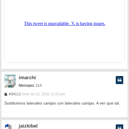
imarchi
Mensajes:
213
M
#34111
Dom Jul 12, 2026 12:23 pm
e
n
Sustituimos laterales canijas con laterales canijas. A ver que tal.
s
a
j
e
jaizkibel