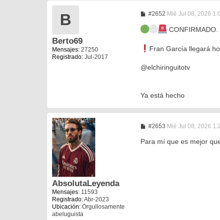
M
#2652
Mié Jul 08, 2026 1
B
e
n
CONFIRMADO.
s
Berto69
a
j
Fran García llegará ho
Mensajes:
27250
e
Registrado:
Jul-2017
@elchiringuitotv
Ya está hecho
M
#2653
Mié Jul 08, 2026 1
e
n
Para mí que es mejor que
s
a
j
e
AbsolutaLeyenda
Mensajes:
11593
Registrado:
Abr-2023
Ubicación:
Orgullosamente
abeluguista