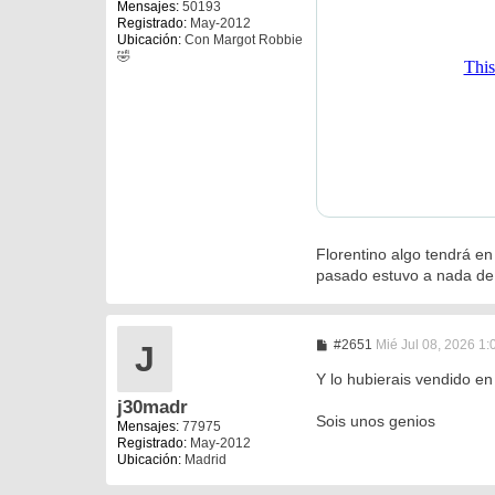
Mensajes:
50193
Registrado:
May-2012
Ubicación:
Con Margot Robbie
🤣
Florentino algo tendrá en
pasado estuvo a nada de s
M
#2651
Mié Jul 08, 2026 1
J
e
n
Y lo hubierais vendido en
s
j30madr
a
Sois unos genios
j
Mensajes:
77975
e
Registrado:
May-2012
Ubicación:
Madrid