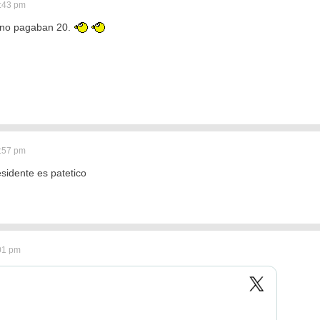
2:43 pm
erno pagaban 20.
2:57 pm
esidente es patetico
:01 pm