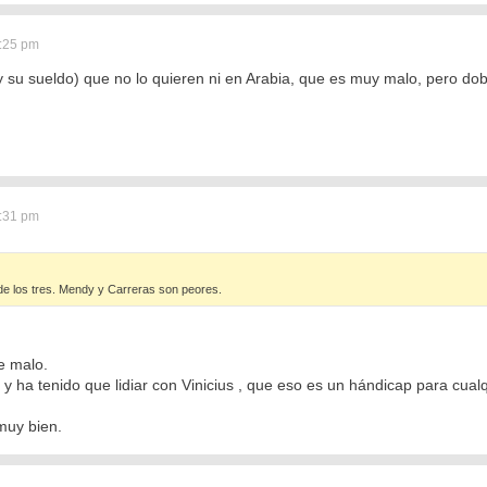
2:25 pm
 su sueldo) que no lo quieren ni en Arabia, que es muy malo, pero dob
2:31 pm
e los tres. Mendy y Carreras son peores.
e malo.
 ha tenido que lidiar con Vinicius , que eso es un hándicap para cualqu
 muy bien.