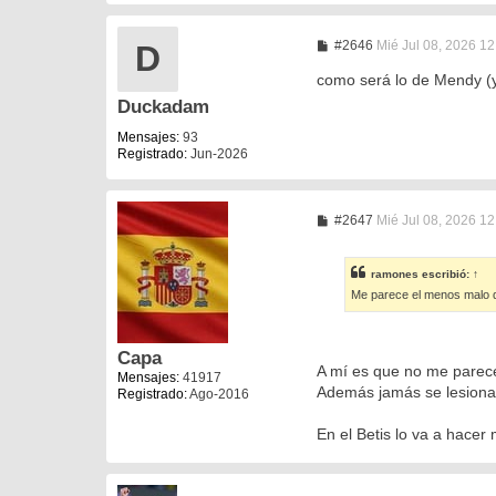
M
#2646
Mié Jul 08, 2026 1
D
e
n
como será lo de Mendy (y
s
Duckadam
a
j
e
Mensajes:
93
Registrado:
Jun-2026
M
#2647
Mié Jul 08, 2026 1
e
n
s
ramones
escribió:
↑
a
Me parece el menos malo d
j
e
Capa
A mí es que no me parec
Mensajes:
41917
Además jamás se lesiona y
Registrado:
Ago-2016
En el Betis lo va a hacer