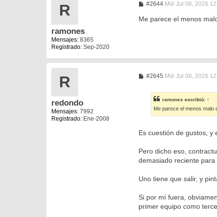
M
#2644
Mié Jul 08, 2026 1
R
e
n
Me parece el menos malo 
s
ramones
a
j
Mensajes:
8365
e
Registrado:
Sep-2020
M
#2645
Mié Jul 08, 2026 1
R
e
n
s
ramones
escribió:
↑
redondo
a
Me parece el menos malo d
j
Mensajes:
7992
e
Registrado:
Ene-2008
Es cuestión de gustos, y
Pero dicho eso, contract
demasiado reciente para 
Uno tiene que salir, y pin
Si por mí fuera, obviame
primer equipo como terce