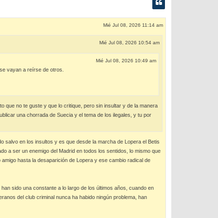
Mié Jul 08, 2026 11:14 am
Mié Jul 08, 2026 10:54 am
Mié Jul 08, 2026 10:49 am
 se vayan a reírse de otros.
 que no te guste y que lo critique, pero sin insultar y de la manera
blicar una chorrada de Suecia y el tema de los ilegales, y tu por
salvo en los insultos y es que desde la marcha de Lopera el Betis
sado a ser un enemigo del Madrid en todos los sentidos, lo mismo que
lub amigo hasta la desaparición de Lopera y ese cambio radical de
 han sido una constante a lo largo de los últimos años, cuando en
teranos del club criminal nunca ha habido ningún problema, han