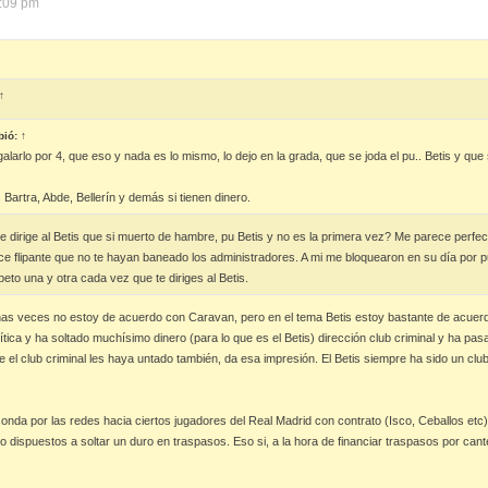
2:09 pm
↑
bió:
↑
alarlo por 4, que eso y nada es lo mismo, lo dejo en la grada, que se joda el pu.. Betis y que
 Bartra, Abde, Bellerín y demás si tienen dinero.
 dirige al Betis que si muerto de hambre, pu Betis y no es la primera vez? Me parece perfecto
ce flipante que no te hayan baneado los administradores. A mi me bloquearon en su día por pu
peto una y otra cada vez que te diriges al Betis.
s veces no estoy de acuerdo con Caravan, pero en el tema Betis estoy bastante de acuerdo 
ítica y ha soltado muchísimo dinero (para lo que es el Betis) dirección club criminal y ha pa
ue el club criminal les haya untado también, da esa impresión. El Betis siempre ha sido un c
onda por las redes hacia ciertos jugadores del Real Madrid con contrato (Isco, Ceballos etc)
dispuestos a soltar un duro en traspasos. Eso si, a la hora de financiar traspasos por can