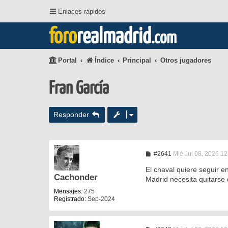
Enlaces rápidos
foro
realmadrid
.com
Portal
Índice
Principal
Otros jugadores
Fran García
Responder
M
#2641
Mié Jul 08, 2026 1
e
n
El chaval quiere seguir e
s
Cachonder
Madrid necesita quitarse 
a
j
Mensajes:
275
e
Registrado:
Sep-2024