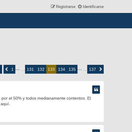
Registrarse
Identificarse
ina
3
1
131
132
134
135
137
Anterior
--- …
133
--- …
Siguiente
e
7
es por el 50% y todos medianamente contentos. El
 aquí.