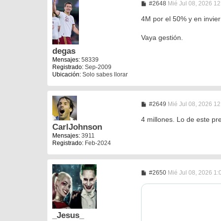
M
#2648
Mié Jul 08, 2026 1
e
n
4M por el 50% y en invi
s
a
Vaya gestión.
j
e
degas
Mensajes:
58339
Registrado:
Sep-2009
Ubicación:
Solo sabes llorar
M
#2649
Mié Jul 08, 2026 1
e
n
4 millones. Lo de este pr
s
CarlJohnson
a
Mensajes:
3911
j
Registrado:
Feb-2024
e
M
#2650
Mié Jul 08, 2026 1
e
n
s
a
j
e
_Jesus_