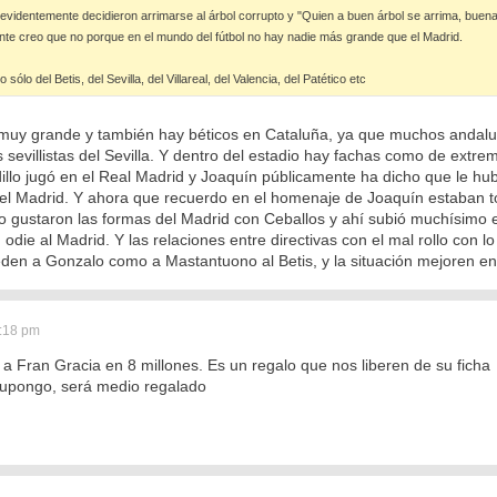
 evidentemente decidieron arrimarse al árbol corrupto y "Quien a buen árbol se arrima, buena
te creo que no porque en el mundo del fútbol no hay nadie más grande que el Madrid.
sólo del Betis, del Sevilla, del Villareal, del Valencia, del Patético etc
n muy grande y también hay béticos en Cataluña, ya que muchos andaluces
 sevillistas del Sevilla. Y dentro del estadio hay fachas como de extrem
rdillo jugó en el Real Madrid y Joaquín públicamente ha dicho que le hub
 el Madrid. Y ahora que recuerdo en el homenaje de Joaquín estaban to
o gustaron las formas del Madrid con Ceballos y ahí subió muchísimo e
 odie al Madrid. Y las relaciones entre directivas con el mal rollo con
ceden a Gonzalo como a Mastantuono al Betis, y la situación mejoren en
2:18 pm
 a Fran Gracia en 8 millones. Es un regalo que nos liberen de su ficha
supongo, será medio regalado