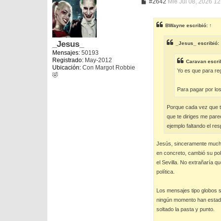
M
#2642
Mié Jul 08, 2026 1
e
n
s
BWayne
escribió:
↑
a
j
e
_Jesus_
_Jesus_
escribió:
Mensajes:
50193
Registrado:
May-2012
Caravan
escri
Ubicación:
Con Margot Robbie
Yo es que para reg
🤣
Para pagar por los
Porque cada vez que te
que te diriges me pare
ejemplo faltando el res
Jesús, sinceramente mucha
en concreto, cambió su pol
el Sevilla. No extrañaría q
política.
Los mensajes tipo globos s
ningún momento han estado 
soltado la pasta y punto.