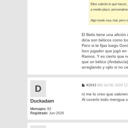
Ellos sabrán lo que hacen,
a medio plazo, personalmen
Algo huele muy mal, pero no 
El Betis tiene una afició
diría son béticos como los
Pero si te fijas luego Go
Isco jugador que jugó en
Ramos. Y es cierto que n
que un bético (Andalucía)
arreglando y ojito si no 
M
#2643
Mié Jul 08, 2026 1
D
e
n
ni me lo creo que valoren
s
Al cocerlo todo mengua 
Duckadam
a
j
e
Mensajes:
93
Registrado:
Jun-2026