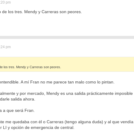
2:20 pm
de los tres. Mendy y Carreras son peores.
2:24 pm
e los tres. Mendy y Carreras son peores.
 entendible. A mí Fran no me parece tan malo como lo pintan.
ualmente y por mercado, Mendy es una salida prácticamente imposible
darle salida ahora.
ta a que será Fran.
nte me quedaba con él o Carreras (tengo alguna duda) y al que vendía
r LI y opción de emergencia de central.