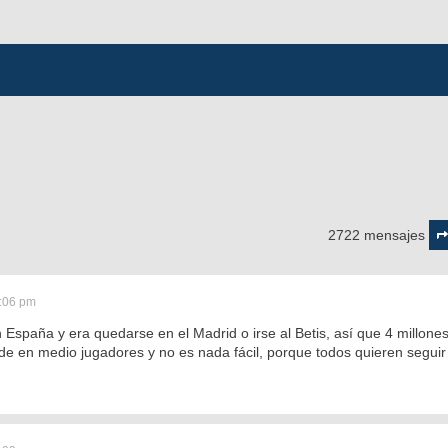
Pág
13
2722 mensajes
d
13
2:06 pm
n España y era quedarse en el Madrid o irse al Betis, así que 4 millon
de en medio jugadores y no es nada fácil, porque todos quieren seguir