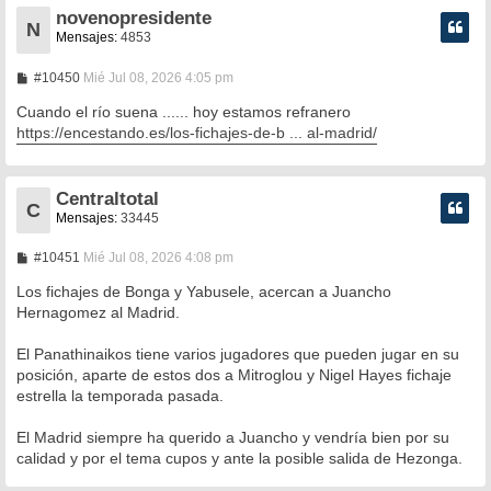
novenopresidente
N
Mensajes:
4853
M
#10450
Mié Jul 08, 2026 4:05 pm
e
n
Cuando el río suena ...... hoy estamos refranero
s
https://encestando.es/los-fichajes-de-b ... al-madrid/
a
j
e
Centraltotal
C
Mensajes:
33445
M
#10451
Mié Jul 08, 2026 4:08 pm
e
n
Los fichajes de Bonga y Yabusele, acercan a Juancho
s
Hernagomez al Madrid.
a
j
e
El Panathinaikos tiene varios jugadores que pueden jugar en su
posición, aparte de estos dos a Mitroglou y Nigel Hayes fichaje
estrella la temporada pasada.
El Madrid siempre ha querido a Juancho y vendría bien por su
calidad y por el tema cupos y ante la posible salida de Hezonga.