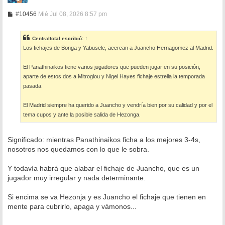
M
#10456
Mié Jul 08, 2026 8:57 pm
e
n
s
Centraltotal
escribió:
↑
a
Los fichajes de Bonga y Yabusele, acercan a Juancho Hernagomez al Madrid.
j
e
El Panathinaikos tiene varios jugadores que pueden jugar en su posición,
aparte de estos dos a Mitroglou y Nigel Hayes fichaje estrella la temporada
pasada.
El Madrid siempre ha querido a Juancho y vendría bien por su calidad y por el
tema cupos y ante la posible salida de Hezonga.
Significado: mientras Panathinaikos ficha a los mejores 3-4s,
nosotros nos quedamos con lo que le sobra.
Y todavía habrá que alabar el fichaje de Juancho, que es un
jugador muy irregular y nada determinante.
Si encima se va Hezonja y es Juancho el fichaje que tienen en
mente para cubrirlo, apaga y vámonos...