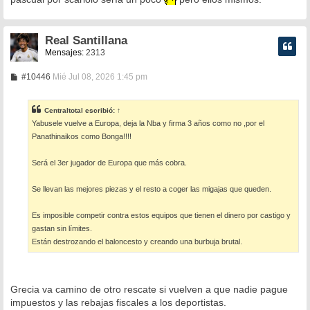
a
j
e
Real Santillana
Mensajes:
2313
M
#10446
Mié Jul 08, 2026 1:45 pm
e
n
s
Centraltotal
escribió:
↑
a
Yabusele vuelve a Europa, deja la Nba y firma 3 años como no ,por el
j
e
Panathinaikos como Bonga!!!!
Será el 3er jugador de Europa que más cobra.
Se llevan las mejores piezas y el resto a coger las migajas que queden.
Es imposible competir contra estos equipos que tienen el dinero por castigo y
gastan sin límites.
Están destrozando el baloncesto y creando una burbuja brutal.
Grecia va camino de otro rescate si vuelven a que nadie pague
impuestos y las rebajas fiscales a los deportistas.