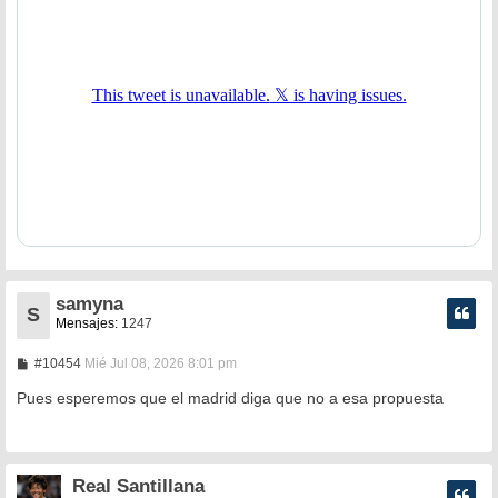
samyna
S
Mensajes:
1247
M
#10454
Mié Jul 08, 2026 8:01 pm
e
n
Pues esperemos que el madrid diga que no a esa propuesta
s
a
j
e
Real Santillana