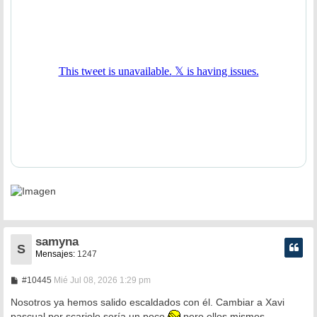
j
e
samyna
S
Mensajes:
1247
M
#10445
Mié Jul 08, 2026 1:29 pm
e
n
Nosotros ya hemos salido escaldados con él. Cambiar a Xavi
s
pascual por scariolo sería un poco
pero ellos mismos.