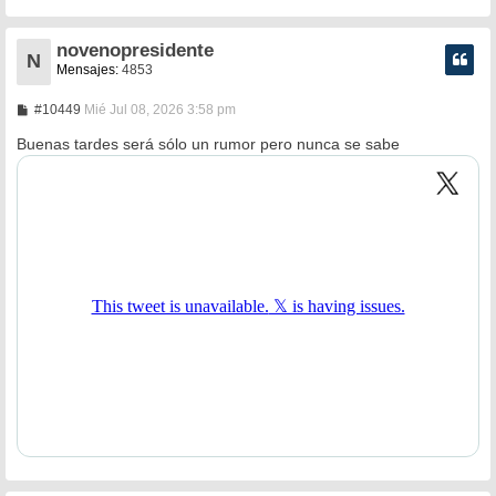
novenopresidente
N
Mensajes:
4853
M
#10449
Mié Jul 08, 2026 3:58 pm
e
n
Buenas tardes será sólo un rumor pero nunca se sabe
s
a
j
e