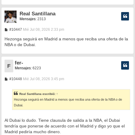
Real Santillana
Mensajes:
2313
M
#10447
Mié Jul 08, 2026 2:33 pm
e
n
Hezonga seguirá en Madrid a menos que reciba una oferta de la
s
NBA o de Dubai.
a
j
e
fer-
F
Mensajes:
6223
M
#10448
Mié Jul 08, 2026 3:45 pm
e
n
s
Real Santillana
escribió:
↑
a
Hezonga seguirá en Madrid a menos que reciba una oferta de la NBA o de
j
e
Dubai.
Al Dubai lo dudo. Tiene clausula de salida a la NBA, el Dubai
tendría que ponerse de acuerdo con el Madrid y digo yo que el
Madrid pediría mucho dinero.