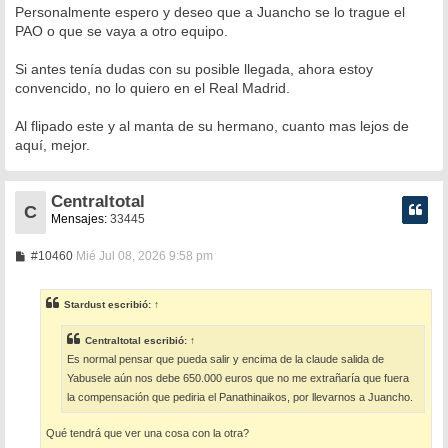
Personalmente espero y deseo que a Juancho se lo trague el
PAO o que se vaya a otro equipo.
Si antes tenía dudas con su posible llegada, ahora estoy
convencido, no lo quiero en el Real Madrid.
Al flipado este y al manta de su hermano, cuanto mas lejos de
aquí, mejor.
Centraltotal
C
Mensajes:
33445
M
#10460
Mié Jul 08, 2026 9:58 pm
e
n
s
Stardust
escribió:
↑
a
j
e
Centraltotal
escribió:
↑
Es normal pensar que pueda salir y encima de la claude salida de
Yabusele aún nos debe 650.000 euros que no me extrañaría que fuera
la compensación que pediria el Panathinaikos, por llevarnos a Juancho.
Qué tendrá que ver una cosa con la otra?