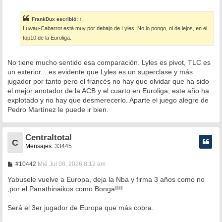
e
n
s
FrankDux
escribió:
↑
a
Luwau-Cabarrot está muy por debajo de Lyles. No lo pongo, ni de lejos, en el
j
e
top10 de la Euroliga.
No tiene mucho sentido esa comparación. Lyles es pivot, TLC es
un exterior....es evidente que Lyles es un superclase y más
jugador por tanto pero el francés no hay que olvidar que ha sido
el mejor anotador de la ACB y el cuarto en Euroliga, este año ha
explotado y no hay que desmerecerlo. Aparte el juego alegre de
Pedro Martínez le puede ir bien.
Centraltotal
C
Mensajes:
33445
M
#10442
Mié Jul 08, 2026 8:12 am
e
n
Yabusele vuelve a Europa, deja la Nba y firma 3 años como no
s
,por el Panathinaikos como Bonga!!!!
a
j
e
Será el 3er jugador de Europa que más cobra.