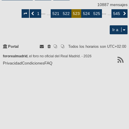
10887 mensajes
Página
523
1
521
522
524
525
545
Anterior
--- …
523
--- …
Siguie
de
545
Ir a
Portal
Todos los horarios son
UTC+02:00
fororealmadrid
, el foro no oficial del Real Madrid. - 2026
Privacidad
Condiciones
FAQ