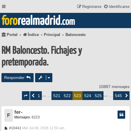
Registrarse
Identificarse
foro
realmadrid
.com
Portal
Índice
Principal
Baloncesto
RM Baloncesto. Fichajes y
pretemporada.
Responder
10887 mensajes
Página
523
1
521
522
524
525
545
Anterior
--- …
523
--- …
Siguie
de
545
fer-
F
Mensajes:
6223
M
#10441
Mié Jul 08, 2026 12:50 am