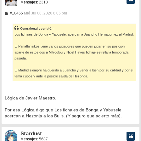
Mensajes:
2313
M
#10455
Mié Jul 08, 2026 8:05 pm
e
n
s
Centraltotal
escribió:
↑
a
Los fichajes de Bonga y Yabusele, acercan a Juancho Hernagomez al Madrid.
j
e
El Panathinaikos tiene varios jugadores que pueden jugar en su posición,
aparte de estos dos a Mitroglou y Nigel Hayes fichaje estrella la temporada
pasada.
El Madrid siempre ha querido a Juancho y vendría bien por su calidad y por el
tema cupos y ante la posible salida de Hezonga.
Lógica de Javier Maestro.
Por esa Lógica digo que Los fichajes de Bonga y Yabusele
acercan a Hezonja a los Bulls. (Y seguro que acierto más).
Stardust
Mensajes:
5687