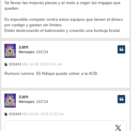
Se llevan las mejores piezas y el resto a coger las migajas que
queden.
Es imposible competir contra estos equipos que tienen el dinero
por castigo y gastan sin límites.
Están destrozando el baloncesto y creando una burbuja brutal.
zam
Mensajes:
103724
M
#10443
Mié Jul 08, 2026 8:41 am
e
n
Rumore rumore: Eli Ndiaye puede volver a la ACB.
s
a
j
e
zam
Mensajes:
103724
M
#10444
Mié Jul 08, 2026 12:42 pm
e
n
s
a