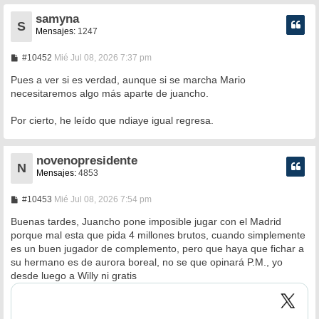
samyna
S
Mensajes:
1247
M
#10452
Mié Jul 08, 2026 7:37 pm
e
n
Pues a ver si es verdad, aunque si se marcha Mario
s
necesitaremos algo más aparte de juancho.
a
j
e
Por cierto, he leído que ndiaye igual regresa.
novenopresidente
N
Mensajes:
4853
M
#10453
Mié Jul 08, 2026 7:54 pm
e
n
Buenas tardes, Juancho pone imposible jugar con el Madrid
s
porque mal esta que pida 4 millones brutos, cuando simplemente
a
es un buen jugador de complemento, pero que haya que fichar a
j
e
su hermano es de aurora boreal, no se que opinará P.M., yo
desde luego a Willy ni gratis