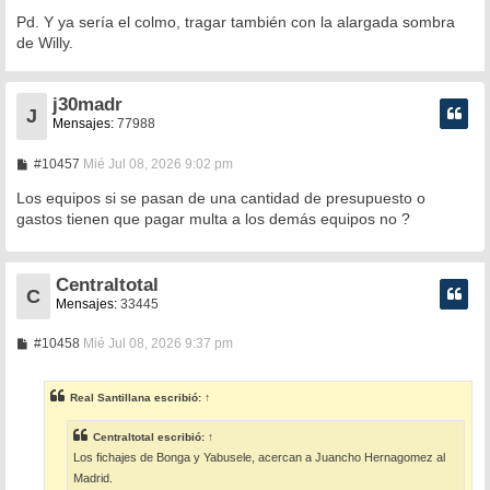
Pd. Y ya sería el colmo, tragar también con la alargada sombra
de Willy.
j30madr
J
Mensajes:
77988
M
#10457
Mié Jul 08, 2026 9:02 pm
e
n
Los equipos si se pasan de una cantidad de presupuesto o
s
gastos tienen que pagar multa a los demás equipos no ?
a
j
e
Centraltotal
C
Mensajes:
33445
M
#10458
Mié Jul 08, 2026 9:37 pm
e
n
s
Real Santillana
escribió:
↑
a
j
e
Centraltotal
escribió:
↑
Los fichajes de Bonga y Yabusele, acercan a Juancho Hernagomez al
Madrid.