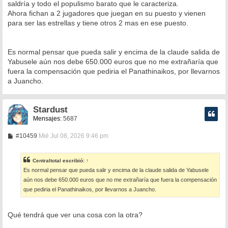
saldría y todo el populismo barato que le caracteriza.
Ahora fichan a 2 jugadores que juegan en su puesto y vienen
para ser las estrellas y tiene otros 2 mas en ese puesto.
Es normal pensar que pueda salir y encima de la claude salida de
Yabusele aún nos debe 650.000 euros que no me extrañaría que
fuera la compensación que pediria el Panathinaikos, por llevarnos
a Juancho.
Stardust
Mensajes:
5687
M
#10459
Mié Jul 08, 2026 9:46 pm
e
n
s
Centraltotal
escribió:
↑
a
Es normal pensar que pueda salir y encima de la claude salida de Yabusele
j
e
aún nos debe 650.000 euros que no me extrañaría que fuera la compensación
que pediria el Panathinaikos, por llevarnos a Juancho.
Qué tendrá que ver una cosa con la otra?