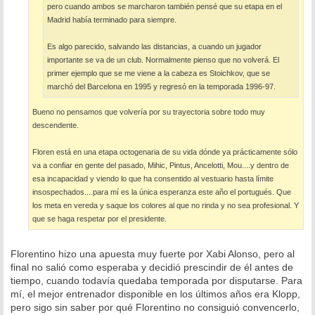
pero cuando ambos se marcharon también pensé que su etapa en el
Madrid había terminado para siempre.
Es algo parecido, salvando las distancias, a cuando un jugador
importante se va de un club. Normalmente pienso que no volverá. El
primer ejemplo que se me viene a la cabeza es Stoichkov, que se
marchó del Barcelona en 1995 y regresó en la temporada 1996-97.
Bueno no pensamos que volvería por su trayectoria sobre todo muy
descendente.
Floren está en una etapa octogenaria de su vida dónde ya prácticamente sólo
va a confiar en gente del pasado, Mihic, Pintus, Ancelotti, Mou....y dentro de
esa incapacidad y viendo lo que ha consentido al vestuario hasta límite
insospechados....para mí es la única esperanza este año el portugués. Que
los meta en vereda y saque los colores al que no rinda y no sea profesional. Y
que se haga respetar por el presidente.
Florentino hizo una apuesta muy fuerte por Xabi Alonso, pero al
final no salió como esperaba y decidió prescindir de él antes de
tiempo, cuando todavía quedaba temporada por disputarse. Para
mí, el mejor entrenador disponible en los últimos años era Klopp,
pero sigo sin saber por qué Florentino no consiguió convencerlo,