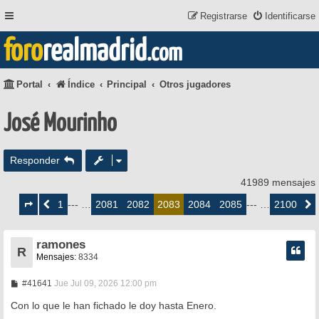
Registrarse
Identificarse
foro
realmadrid
.com
Portal
Índice
Principal
Otros jugadores
José Mourinho
Responder
41989 mensajes
Página
2083
1
2081
2082
2084
2085
2100
Anterior
--- …
2083
--- …
Siguie
de
2100
ramones
R
Mensajes:
8334
M
#41641
Jue Jul 09, 2026 12:00 pm
e
n
Con lo que le han fichado le doy hasta Enero.
s