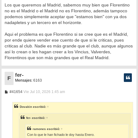
Los que queremos al Madrid, sabemos muy bien que Florentino
no es el Madrid o el Madrid no es Florentino, además tampoco
podemos simplemente aceptar que "estamos bien" con ya dos
nadapletes y un tercero en el horizonte.
Aqui el problema es que Florentino si se cree que es el Madrid,
por ende quiere vender ese cuento de que si le criticas, pues
criticas al club. Nadie es más grande que el club, aunque algunos
así lo crean o les hagan creer a los Vincius, Valverdes,
Florentinos que son más grandes que el Real Madrid.
fer-
F
Mensajes:
6163
M
#41654
Vie Jul 10, 2026 1:45 am
e
n
s
Dovakin
escribió:
↑
a
j
e
fer-
escribió:
↑
ramones
escribió:
↑
Con lo que le han fichado le doy hasta Enero.