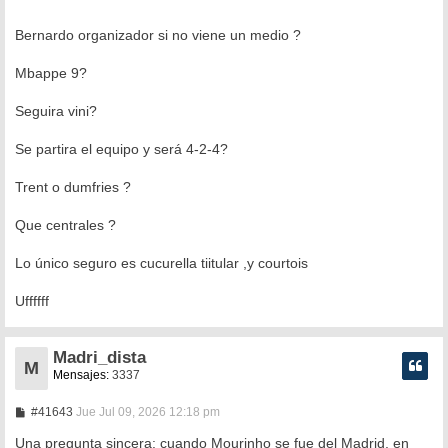
Bernardo organizador si no viene un medio ?
Mbappe 9?
Seguira vini?
Se partira el equipo y será 4-2-4?
Trent o dumfries ?
Que centrales ?
Lo único seguro es cucurella tiitular ,y courtois
Uffffff
Madri_dista
M
Mensajes:
3337
M
#41643
Jue Jul 09, 2026 12:18 pm
e
n
Una pregunta sincera: cuando Mourinho se fue del Madrid, en