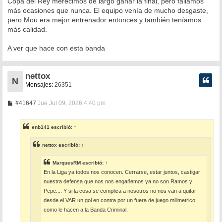
Copa del Rey merecimos de largo ganar la final, pero fallamos
más ocasiones que nunca. El equipo venía de mucho desgaste,
pero Mou era mejor entrenador entonces y también teníamos
más calidad.
A ver que hace con esta banda
nettox
N
Mensajes:
26351
M
#41647
Jue Jul 09, 2026 4:40 pm
e
n
s
enb141
escribió:
↑
a
j
e
nettox
escribió:
↑
MarquesRM
escribió:
↑
En la Liga ya todos nos conocen. Cerrarse, estar juntos, castigar
nuestra defensa que nos nos engañemos ya no son Ramos y
Pepe.... Y si la cosa se complica a nosotros no nos van a quitar
desde el VAR un gol en contra por un fuera de juego milimetrico
como le hacen a la Banda Criminal.