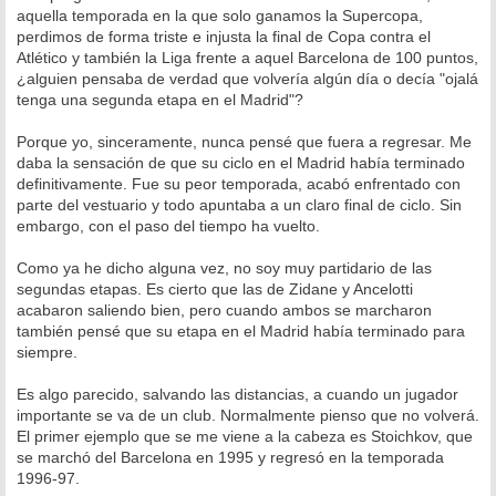
s
aquella temporada en la que solo ganamos la Supercopa,
a
perdimos de forma triste e injusta la final de Copa contra el
j
e
Atlético y también la Liga frente a aquel Barcelona de 100 puntos,
¿alguien pensaba de verdad que volvería algún día o decía "ojalá
tenga una segunda etapa en el Madrid"?
Porque yo, sinceramente, nunca pensé que fuera a regresar. Me
daba la sensación de que su ciclo en el Madrid había terminado
definitivamente. Fue su peor temporada, acabó enfrentado con
parte del vestuario y todo apuntaba a un claro final de ciclo. Sin
embargo, con el paso del tiempo ha vuelto.
Como ya he dicho alguna vez, no soy muy partidario de las
segundas etapas. Es cierto que las de Zidane y Ancelotti
acabaron saliendo bien, pero cuando ambos se marcharon
también pensé que su etapa en el Madrid había terminado para
siempre.
Es algo parecido, salvando las distancias, a cuando un jugador
importante se va de un club. Normalmente pienso que no volverá.
El primer ejemplo que se me viene a la cabeza es Stoichkov, que
se marchó del Barcelona en 1995 y regresó en la temporada
1996-97.