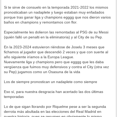
Si te sirve de consuelo en la temporada 2021-2022 los mismos
pronosticaban un nadaplete y luego estaban muy enfadados
porque tras ganar liga y champions egggg que nos dieron varios
baños en champions y remontamos con flor.
Especialmente les dolieron las remontadas al PSG de su Messi
(quién falló un penalti en la eliminatoria) y al City de su Pep.
En la 2023-2024 estuvieron riéndose de Joselu 3 meses que
fichamos al jugador que descendió 2 veces y que con suerte al
año siguiente iríamos a la Europa League.
Nuevamente liga y champions pero que egggg que les daba
vergüenza que fuimos muy defensivos y contra el City (otra vez
su Pep) jugamos como un Osasuna de la vida
Los de siempre pronostican un nadaplete como siempre
Eso sí, para nuestra desgracia han acertado las dos últimas
temporadas
Lo de que sigan llorando por Riquelme pese a ser la segunda
derrota más abultada en las elecciones del Real Madrid en
nuestra historia, pues se resumen en obviamente lo mismo,