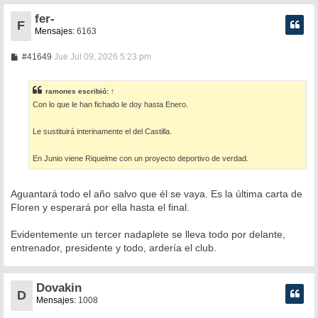
fer-
F
Mensajes:
6163
M
#41649
Jue Jul 09, 2026 5:23 pm
e
n
s
ramones
escribió:
↑
a
Con lo que le han fichado le doy hasta Enero.
j
e
Le sustituirá interinamente el del Castilla.
En Junio viene Riquelme con un proyecto deportivo de verdad.
Aguantará todo el año salvo que él se vaya. Es la última carta de
Floren y esperará por ella hasta el final.
Evidentemente un tercer nadaplete se lleva todo por delante,
entrenador, presidente y todo, ardería el club.
Dovakin
D
Mensajes:
1008