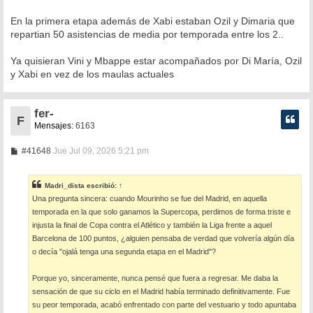
En la primera etapa además de Xabi estaban Ozil y Dimaria que
repartian 50 asistencias de media por temporada entre los 2..
Ya quisieran Vini y Mbappe estar acompañados por Di María, Ozil
y Xabi en vez de los maulas actuales
fer-
F
Mensajes:
6163
M
#41648
Jue Jul 09, 2026 5:21 pm
e
n
s
Madri_dista
escribió:
↑
a
Una pregunta sincera: cuando Mourinho se fue del Madrid, en aquella
j
e
temporada en la que solo ganamos la Supercopa, perdimos de forma triste e
injusta la final de Copa contra el Atlético y también la Liga frente a aquel
Barcelona de 100 puntos, ¿alguien pensaba de verdad que volvería algún día
o decía "ojalá tenga una segunda etapa en el Madrid"?
Porque yo, sinceramente, nunca pensé que fuera a regresar. Me daba la
sensación de que su ciclo en el Madrid había terminado definitivamente. Fue
su peor temporada, acabó enfrentado con parte del vestuario y todo apuntaba