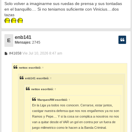
Solo volver a imaginarme sus ruedas de prensa y sus tontadas
j
e
en el banquillo.... Si no teniamos suficiente con Vinicius....dos
tazas
enb141
E
Mensajes:
2745
M
#41658
Vie Jul 10, 2026 8:47 am
e
n
s
nettox
escribió:
↑
a
j
e
enb141
escribió:
↑
nettox
escribió:
↑
MarquesRM
escribió:
↑
En la Liga ya todos nos conocen. Cerrarse, estar juntos,
castigar nuestra defensa que nos nos engañemos ya no son
Ramos y Pepe.... Y si la cosa se complica a nosotros no nos
van a quitar desde el VAR un gol en contra por un fuera de
juego milimetrico como le hacen a la Banda Criminal.