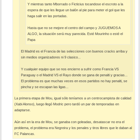
Y mientras tanto Mborrado o Ficticius tocandose el escroto a la
espera de que les llegue un balón al pie para meter el gol que les
haga salir en las portadas.
Hasta que no se mejore el centro del campo y JUGUEMOS A
ALGO, la situación será muy parecida. Esté Mourinho o esté el
Papa
El Madrid es el Francia de las selecciones con buenos cracks arriba y
sin medios organizadores ni 9 clasico...
Y cualquier equipo que se nos encierre a sufrir como Francia VS
Paraguay o el Madrid VS el Rayo donde se gana de penalti y gracias...
El problema es que muchas veces en esos partidos no hay penalti, se
pincha y se escapan las ligas...
La primera etapa de Mou, igual sólo teníamos a un centrocampista de calidad
(Xabi Alonso), luego llegó Modric pero tardó un par de temporadas en
adaptarse.
Aún así en la era de Mou, se ganaba con goleadas, desatascar no era el
problema, el problema era Negreira y los penales y tiros libres que le daban al
FC Palancas.