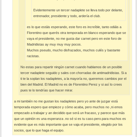
Evidentemente un tercer nadaplete se lleva todo por delante,
entrenador, presidente y todo, ardería el club.
es lo que estáis esperando, este foro es increíble, tanto odiáis a
Florentino que querés otra temporada en blanco esperando que se
vaya el presidente, no me gusta dar carnet pero en este foro de
Madridistas ay muy muy muy pocos.
Muchos pseudo, mucho disfrazados, muchos culés y bastante
racistas.
No estas para repartir ningún carnet cuando hablamos de un posible
tercer nadaplete seguido y sales con chorradas de antimadridistas. Si a
ti te la soplan los nadapletes, a la mayoría no, queremos cambios por el
bien del Madrid. El Madrid no es de Florentino Perez y si así lo crees
pues te lo tendrías que hacer mirar.
a mi también no me gustan los nadapletes pero yo ante de juzgar está
temporada espero que empieze y cómo acaba, pero muchos no ,ni emos
empezado a trabajar y an decidido que será un fracaso, y parece que más
que un opinión es una esperanza .no sé si es tu caso.pero.para muchos es
evidente que es más importante que se vaja el presidente, elegido por los
socios, que lo que haga el equipo.