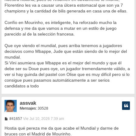
Florentino les va a causar una úlcera estomacal que son ya 7
champions y la cantidad de bilis generada en casa una de ellas.
Confío en Mourinho, es inteligente, ha reforzado mucho la
defensa y me da que vamos a mutar en un estilo de juego
parecido al de la selección francesa.
Que oye viendo el mundial, pues arriba tenemos a jugadores
decisivos como Mbappe, Jude que están siendo de lo mejor del
mundial.
Si Vini asumiera que Mbappe es el mejor del mundo y que él
debe ser su Doue pues oye, un jugador tremendamente válido, a
ver si hay guinda del pastel con Olise que es muy difícil pero si lo
consigue pues pasamos automáticamente a ser serios
candidatos a todo
assvak
Mensajes:
30528
M
#41657
Vie Jul 10, 2026 7:39 am
e
n
Hostia qué pereza me da que acabe el Mundial y darme de
s
bruces con el Madrid de Mourinho.
a