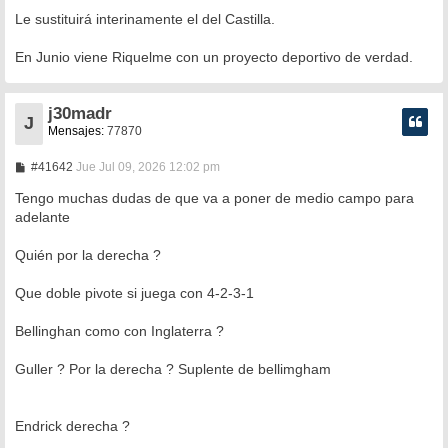
a
Le sustituirá interinamente el del Castilla.
j
e
En Junio viene Riquelme con un proyecto deportivo de verdad.
j30madr
J
Mensajes:
77870
M
#41642
Jue Jul 09, 2026 12:02 pm
e
n
Tengo muchas dudas de que va a poner de medio campo para
s
adelante
a
j
e
Quién por la derecha ?
Que doble pivote si juega con 4-2-3-1
Bellinghan como con Inglaterra ?
Guller ? Por la derecha ? Suplente de bellimgham
Endrick derecha ?