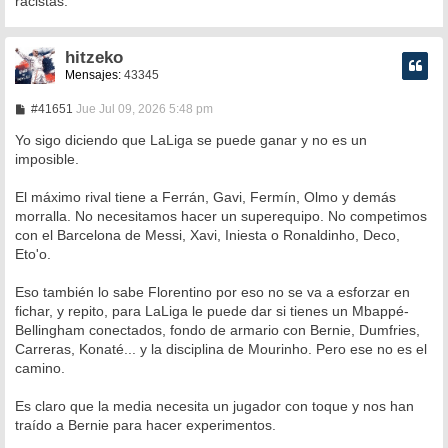
racistas.
hitzeko
Mensajes:
43345
M
#41651
Jue Jul 09, 2026 5:48 pm
e
n
Yo sigo diciendo que LaLiga se puede ganar y no es un
s
imposible.
a
j
e
El máximo rival tiene a Ferrán, Gavi, Fermín, Olmo y demás
morralla. No necesitamos hacer un superequipo. No competimos
con el Barcelona de Messi, Xavi, Iniesta o Ronaldinho, Deco,
Eto'o.
Eso también lo sabe Florentino por eso no se va a esforzar en
fichar, y repito, para LaLiga le puede dar si tienes un Mbappé-
Bellingham conectados, fondo de armario con Bernie, Dumfries,
Carreras, Konaté... y la disciplina de Mourinho. Pero ese no es el
camino.
Es claro que la media necesita un jugador con toque y nos han
traído a Bernie para hacer experimentos.