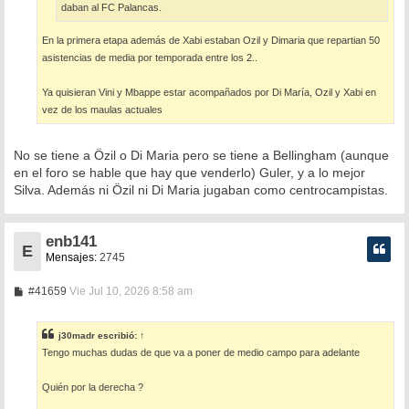
daban al FC Palancas.
En la primera etapa además de Xabi estaban Ozil y Dimaria que repartian 50
asistencias de media por temporada entre los 2..
Ya quisieran Vini y Mbappe estar acompañados por Di María, Ozil y Xabi en
vez de los maulas actuales
No se tiene a Özil o Di Maria pero se tiene a Bellingham (aunque
en el foro se hable que hay que venderlo) Guler, y a lo mejor
Silva. Además ni Özil ni Di Maria jugaban como centrocampistas.
enb141
E
Mensajes:
2745
M
#41659
Vie Jul 10, 2026 8:58 am
e
n
s
j30madr
escribió:
↑
a
Tengo muchas dudas de que va a poner de medio campo para adelante
j
e
Quién por la derecha ?