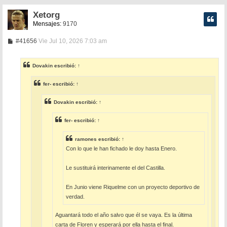
Xetorg
Mensajes:
9170
M
#41656
Vie Jul 10, 2026 7:03 am
e
n
s
Dovakin
escribió:
↑
a
j
e
fer-
escribió:
↑
Dovakin
escribió:
↑
fer-
escribió:
↑
ramones
escribió:
↑
Con lo que le han fichado le doy hasta Enero.
Le sustituirá interinamente el del Castilla.
En Junio viene Riquelme con un proyecto deportivo de
verdad.
Aguantará todo el año salvo que él se vaya. Es la última
carta de Floren y esperará por ella hasta el final.