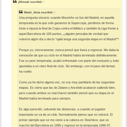
j30madr
escribió:
↑
a
j
e
Madri_dista
escribió:
↑
Una pregunta sincera: cuando Mourinho se fue del Madrid, en aquella
temporada en la que solo ganamos la Supercopa, perdimos de forma
triste e injusta la final de Copa contra el Atlético y también la Liga frente a
aquel Barcelona de 100 puntos, ¿alguien pensaba de verdad que
volvería algún día o decía "ojalá tenga una segunda etapa en el Madrid"?
Porque yo, sinceramente, nunca pensé que fuera a regresar. Me daba la
sensación de que su ciclo en el Madrid había terminado definitivamente.
Fue su peor temporada, acabó enfrentado con parte del vestuario y todo
apuntaba a un claro final de ciclo. Sin embargo, con el paso del tiempo
ha vuelto.
Como ya he dicho alguna vez, no soy muy partidario de las segundas
etapas. Es cierto que las de Zidane y Ancelotti acabaron saliendo bien,
pero cuando ambos se marcharon también pensé que su etapa en el
Madrid había terminado para siempre.
Es algo parecido, salvando las distancias, a cuando un jugador
importante se va de un club. Normalmente pienso que no volverá. El
primer ejemplo que se me viene a la cabeza es Stoichkov, que se
marchó del Barcelona en 1995 y regresó en la temporada 1996-97.