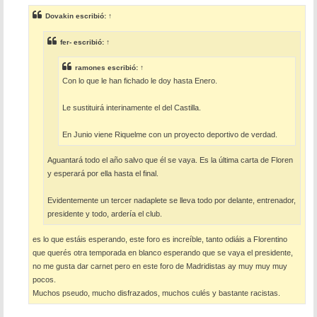
n
s
Dovakin
escribió:
↑
a
j
e
fer-
escribió:
↑
ramones
escribió:
↑
Con lo que le han fichado le doy hasta Enero.
Le sustituirá interinamente el del Castilla.
En Junio viene Riquelme con un proyecto deportivo de verdad.
Aguantará todo el año salvo que él se vaya. Es la última carta de Floren
y esperará por ella hasta el final.
Evidentemente un tercer nadaplete se lleva todo por delante, entrenador,
presidente y todo, ardería el club.
es lo que estáis esperando, este foro es increíble, tanto odiáis a Florentino
que querés otra temporada en blanco esperando que se vaya el presidente,
no me gusta dar carnet pero en este foro de Madridistas ay muy muy muy
pocos.
Muchos pseudo, mucho disfrazados, muchos culés y bastante racistas.