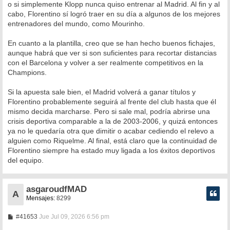
o si simplemente Klopp nunca quiso entrenar al Madrid. Al fin y al
cabo, Florentino sí logró traer en su día a algunos de los mejores
entrenadores del mundo, como Mourinho.
En cuanto a la plantilla, creo que se han hecho buenos fichajes,
aunque habrá que ver si son suficientes para recortar distancias
con el Barcelona y volver a ser realmente competitivos en la
Champions.
Si la apuesta sale bien, el Madrid volverá a ganar títulos y
Florentino probablemente seguirá al frente del club hasta que él
mismo decida marcharse. Pero si sale mal, podría abrirse una
crisis deportiva comparable a la de 2003-2006, y quizá entonces
ya no le quedaría otra que dimitir o acabar cediendo el relevo a
alguien como Riquelme. Al final, está claro que la continuidad de
Florentino siempre ha estado muy ligada a los éxitos deportivos
del equipo.
asgaroudfMAD
A
Mensajes:
8299
M
#41653
Jue Jul 09, 2026 6:56 pm
e