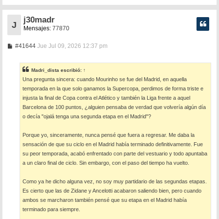
j30madr
J
Mensajes:
77870
M
#41644
Jue Jul 09, 2026 12:37 pm
e
n
s
Madri_dista
escribió:
↑
a
Una pregunta sincera: cuando Mourinho se fue del Madrid, en aquella
j
e
temporada en la que solo ganamos la Supercopa, perdimos de forma triste e
injusta la final de Copa contra el Atlético y también la Liga frente a aquel
Barcelona de 100 puntos, ¿alguien pensaba de verdad que volvería algún día
o decía "ojalá tenga una segunda etapa en el Madrid"?
Porque yo, sinceramente, nunca pensé que fuera a regresar. Me daba la
sensación de que su ciclo en el Madrid había terminado definitivamente. Fue
su peor temporada, acabó enfrentado con parte del vestuario y todo apuntaba
a un claro final de ciclo. Sin embargo, con el paso del tiempo ha vuelto.
Como ya he dicho alguna vez, no soy muy partidario de las segundas etapas.
Es cierto que las de Zidane y Ancelotti acabaron saliendo bien, pero cuando
ambos se marcharon también pensé que su etapa en el Madrid había
terminado para siempre.