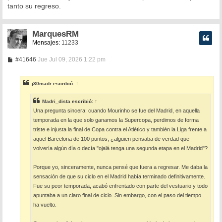
tanto su regreso.
MarquesRM
Mensajes:
11233
M
#41646
Jue Jul 09, 2026 1:22 pm
e
n
s
j30madr
escribió:
↑
a
j
e
Madri_dista
escribió:
↑
Una pregunta sincera: cuando Mourinho se fue del Madrid, en aquella
temporada en la que solo ganamos la Supercopa, perdimos de forma
triste e injusta la final de Copa contra el Atlético y también la Liga frente a
aquel Barcelona de 100 puntos, ¿alguien pensaba de verdad que
volvería algún día o decía "ojalá tenga una segunda etapa en el Madrid"?
Porque yo, sinceramente, nunca pensé que fuera a regresar. Me daba la
sensación de que su ciclo en el Madrid había terminado definitivamente.
Fue su peor temporada, acabó enfrentado con parte del vestuario y todo
apuntaba a un claro final de ciclo. Sin embargo, con el paso del tiempo
ha vuelto.