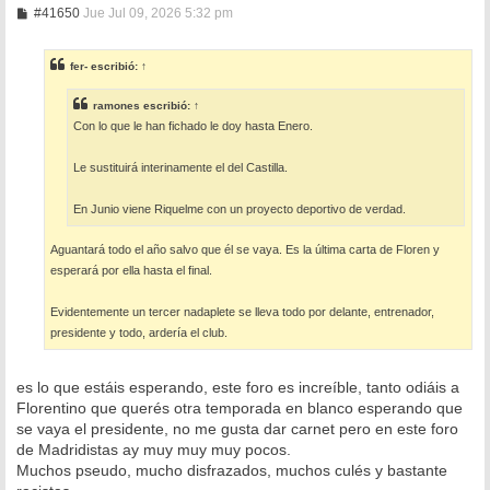
M
#41650
Jue Jul 09, 2026 5:32 pm
e
n
s
fer-
escribió:
↑
a
j
e
ramones
escribió:
↑
Con lo que le han fichado le doy hasta Enero.
Le sustituirá interinamente el del Castilla.
En Junio viene Riquelme con un proyecto deportivo de verdad.
Aguantará todo el año salvo que él se vaya. Es la última carta de Floren y
esperará por ella hasta el final.
Evidentemente un tercer nadaplete se lleva todo por delante, entrenador,
presidente y todo, ardería el club.
es lo que estáis esperando, este foro es increíble, tanto odiáis a
Florentino que querés otra temporada en blanco esperando que
se vaya el presidente, no me gusta dar carnet pero en este foro
de Madridistas ay muy muy muy pocos.
Muchos pseudo, mucho disfrazados, muchos culés y bastante