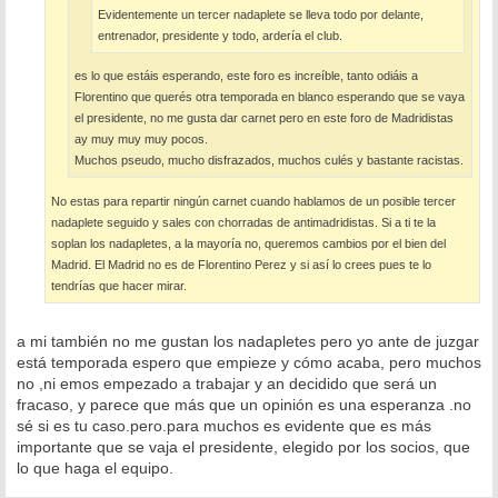
Evidentemente un tercer nadaplete se lleva todo por delante,
entrenador, presidente y todo, ardería el club.
es lo que estáis esperando, este foro es increíble, tanto odiáis a
Florentino que querés otra temporada en blanco esperando que se vaya
el presidente, no me gusta dar carnet pero en este foro de Madridistas
ay muy muy muy pocos.
Muchos pseudo, mucho disfrazados, muchos culés y bastante racistas.
No estas para repartir ningún carnet cuando hablamos de un posible tercer
nadaplete seguido y sales con chorradas de antimadridistas. Si a ti te la
soplan los nadapletes, a la mayoría no, queremos cambios por el bien del
Madrid. El Madrid no es de Florentino Perez y si así lo crees pues te lo
tendrías que hacer mirar.
a mi también no me gustan los nadapletes pero yo ante de juzgar
está temporada espero que empieze y cómo acaba, pero muchos
no ,ni emos empezado a trabajar y an decidido que será un
fracaso, y parece que más que un opinión es una esperanza .no
sé si es tu caso.pero.para muchos es evidente que es más
importante que se vaja el presidente, elegido por los socios, que
lo que haga el equipo.