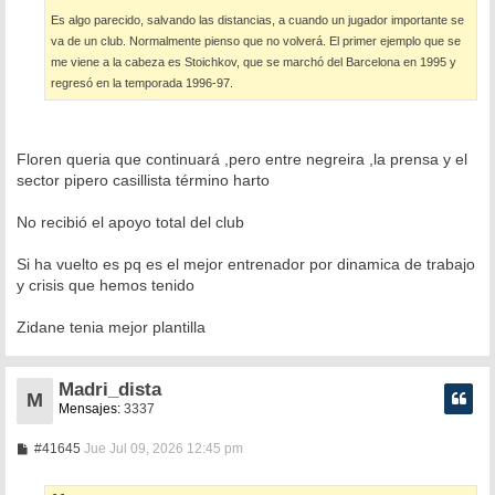
Es algo parecido, salvando las distancias, a cuando un jugador importante se
va de un club. Normalmente pienso que no volverá. El primer ejemplo que se
me viene a la cabeza es Stoichkov, que se marchó del Barcelona en 1995 y
regresó en la temporada 1996-97.
Floren queria que continuará ,pero entre negreira ,la prensa y el
sector pipero casillista término harto
No recibió el apoyo total del club
Si ha vuelto es pq es el mejor entrenador por dinamica de trabajo
y crisis que hemos tenido
Zidane tenia mejor plantilla
Madri_dista
M
Mensajes:
3337
M
#41645
Jue Jul 09, 2026 12:45 pm
e
n
s