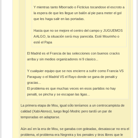
Y mientras tanto Mborrado o Ficticius tocandose el escroto a
la espera de que les llegue un balón al pie para meter el gol
que les haga salir en las portadas.
Hasta que no se mejore el centro del campo y JUGUEMOS
A ALGO, la situación será muy parecida. Esté Mourinho o
esté el Papa
El Madrid es el Francia de las selecciones con buenos cracks
arriba y sin medios organizadores ni 9 clasico...
Y cualquier equipo que se nos encierre a sufrir como Francia VS
Paraguay o el Madrid VS el Rayo donde se gana de penalti y
gracias...
El problema es que muchas veces en esos partidos no hay
penalti, se pincha y se escapan las ligas...
La primera etapa de Mou, igual sólo teníamos a un centrocampista de
calidad (Xabi Alonso), luego llegó Modric pero tardó un par de
temporadas en adaptarse.
Aún así en la era de Mou, se ganaba con goleadas, desatascar no era el
problema, el problema era Negreira y los penales y tiros libres que le