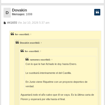
Dovakin
D
Mensajes:
1008
M
#41655
Vie Jul 10, 2026 5:37 am
e
n
s
fer-
escribió:
↑
a
j
e
Dovakin
escribió:
↑
fer-
escribió:
↑
ramones
escribió:
↑
Con lo que le han fichado le doy hasta Enero.
Le sustituirá interinamente el del Castilla.
En Junio viene Riquelme con un proyecto deportivo de
verdad.
Aguantará todo el año salvo que él se vaya. Es la última carta de
Floren y esperará por ella hasta el final.