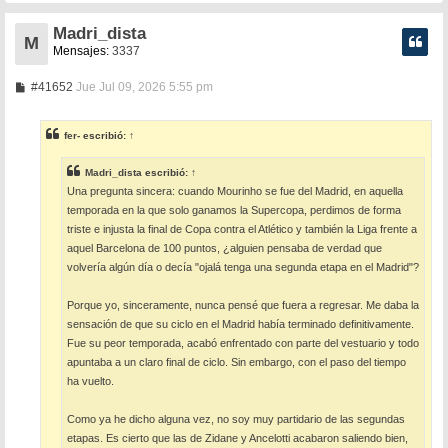
Madri_dista
M
Mensajes:
3337
M
#41652
Jue Jul 09, 2026 5:55 pm
e
n
s
fer-
escribió:
↑
a
j
e
Madri_dista
escribió:
↑
Una pregunta sincera: cuando Mourinho se fue del Madrid, en aquella
temporada en la que solo ganamos la Supercopa, perdimos de forma
triste e injusta la final de Copa contra el Atlético y también la Liga frente a
aquel Barcelona de 100 puntos, ¿alguien pensaba de verdad que
volvería algún día o decía "ojalá tenga una segunda etapa en el Madrid"?
Porque yo, sinceramente, nunca pensé que fuera a regresar. Me daba la
sensación de que su ciclo en el Madrid había terminado definitivamente.
Fue su peor temporada, acabó enfrentado con parte del vestuario y todo
apuntaba a un claro final de ciclo. Sin embargo, con el paso del tiempo
ha vuelto.
Como ya he dicho alguna vez, no soy muy partidario de las segundas
etapas. Es cierto que las de Zidane y Ancelotti acabaron saliendo bien,