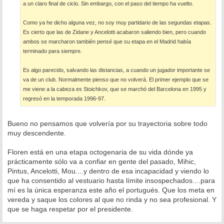
a un claro final de ciclo. Sin embargo, con el paso del tiempo ha vuelto.
Como ya he dicho alguna vez, no soy muy partidario de las segundas etapas.
Es cierto que las de Zidane y Ancelotti acabaron saliendo bien, pero cuando
ambos se marcharon también pensé que su etapa en el Madrid había
terminado para siempre.
Es algo parecido, salvando las distancias, a cuando un jugador importante se
va de un club. Normalmente pienso que no volverá. El primer ejemplo que se
me viene a la cabeza es Stoichkov, que se marchó del Barcelona en 1995 y
regresó en la temporada 1996-97.
Bueno no pensamos que volvería por su trayectoria sobre todo
muy descendente.
Floren está en una etapa octogenaria de su vida dónde ya
prácticamente sólo va a confiar en gente del pasado, Mihic,
Pintus, Ancelotti, Mou....y dentro de esa incapacidad y viendo lo
que ha consentido al vestuario hasta límite insospechados....para
mí es la única esperanza este año el portugués. Que los meta en
vereda y saque los colores al que no rinda y no sea profesional. Y
que se haga respetar por el presidente.