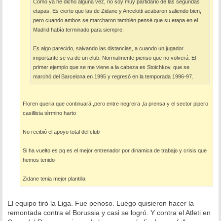
Como ya he dicho alguna vez, no soy muy partidario de las segundas
etapas. Es cierto que las de Zidane y Ancelotti acabaron saliendo bien,
pero cuando ambos se marcharon también pensé que su etapa en el
Madrid había terminado para siempre.
Es algo parecido, salvando las distancias, a cuando un jugador
importante se va de un club. Normalmente pienso que no volverá. El
primer ejemplo que se me viene a la cabeza es Stoichkov, que se
marchó del Barcelona en 1995 y regresó en la temporada 1996-97.
Floren queria que continuará ,pero entre negreira ,la prensa y el sector pipero
casillista término harto
No recibió el apoyo total del club
Si ha vuelto es pq es el mejor entrenador por dinamica de trabajo y crisis que
hemos tenido
Zidane tenia mejor plantilla
El equipo tiró la Liga. Fue penoso. Luego quisieron hacer la
remontada contra el Borussia y casi se logró. Y contra el Atleti en