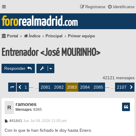
Registrarse
Identificarse
foro
realmadrid
.com
Portal
Índice
Principal
Primer equipo
Entrenador <José MOURINHO>
Responder
42121 mensajes
Página
2083
1
2081
2082
2084
2085
2107
Anterior
--- …
2083
--- …
Siguie
de
2107
ramones
R
Mensajes:
8365
M
#41641
Jue Jul 09, 2026 12:00 pm
e
n
Con lo que le han fichado le doy hasta Enero.
s