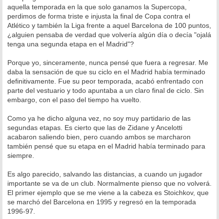
s
aquella temporada en la que solo ganamos la Supercopa,
a
perdimos de forma triste e injusta la final de Copa contra el
j
e
Atlético y también la Liga frente a aquel Barcelona de 100 puntos,
¿alguien pensaba de verdad que volvería algún día o decía "ojalá
tenga una segunda etapa en el Madrid"?
Porque yo, sinceramente, nunca pensé que fuera a regresar. Me
daba la sensación de que su ciclo en el Madrid había terminado
definitivamente. Fue su peor temporada, acabó enfrentado con
parte del vestuario y todo apuntaba a un claro final de ciclo. Sin
embargo, con el paso del tiempo ha vuelto.
Como ya he dicho alguna vez, no soy muy partidario de las
segundas etapas. Es cierto que las de Zidane y Ancelotti
acabaron saliendo bien, pero cuando ambos se marcharon
también pensé que su etapa en el Madrid había terminado para
siempre.
Es algo parecido, salvando las distancias, a cuando un jugador
importante se va de un club. Normalmente pienso que no volverá.
El primer ejemplo que se me viene a la cabeza es Stoichkov, que
se marchó del Barcelona en 1995 y regresó en la temporada
1996-97.