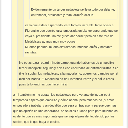
Evidentemente un tercer nadaplete se lleva todo por delante,
entrenador, presidente y todo, ardería el club.
es lo que estáis esperando, este foro es increíble, tanto odiáis a
Florentino que querés otra temporada en blanco esperando que se
vaya el presidente, no me gusta dar carnet pero en este foro de
Madridistas ay muy muy muy pocos.
Muchos pseudo, mucho disfrazados, muchos culés y bastante
racistas.
No estas para repartir ningún carnet cuando hablamos de un posible
tercer nadaplete seguido y sales con chorradas de antimadridistas. Si a
ti te la soplan los nadapletes, a la mayoría no, queremos cambios por el
bien del Madrid. El Madrid no es de Florentino Perez y si así lo crees
pues te lo tendrías que hacer mirar.
a mi también no me gustan los nadapletes pero yo ante de juzgar está
temporada espero que empieze y cómo acaba, pero muchos no ,ni emos
empezado a trabajar y an decidido que será un fracaso, y parece que más
que un opinión es una esperanza .no sé si es tu caso.pero.para muchos es
evidente que es más importante que se vaja el presidente, elegido por los
socios, que lo que haga el equipo.