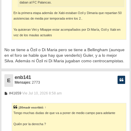
daban al FC Palancas.
En la primera etapa además de Xabi estaban Ozil y Dimaria que repartian 50
asistencias de media por temporada entre los 2..
Ya quisieran Vini y Mbappe estar acompañados por Di María, Ozil y Xabi en
vez de los maulas actuales
No se tiene a Özil o Di Maria pero se tiene a Bellingham (aunque
en el foro se hable que hay que venderlo) Guler, y a lo mejor
Silva. Además ni Özil ni Di Maria jugaban como centrocampistas.
enb141
E
Mensajes:
2773
M
#41659
Vie Jul 10, 2026 8:58 am
e
n
s
j30madr
escribió:
↑
a
Tengo muchas dudas de que va a poner de medio campo para adelante
j
e
Quién por la derecha ?