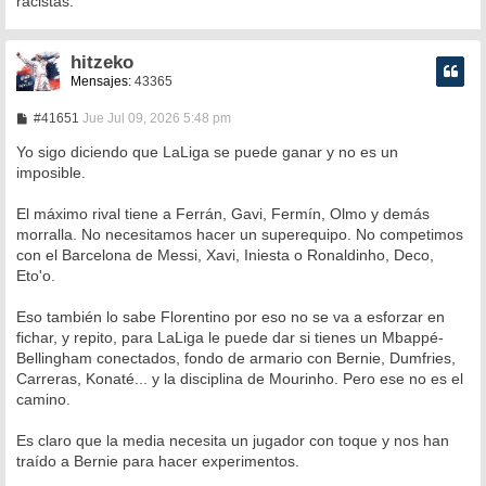
racistas.
hitzeko
Mensajes:
43365
M
#41651
Jue Jul 09, 2026 5:48 pm
e
n
Yo sigo diciendo que LaLiga se puede ganar y no es un
s
imposible.
a
j
e
El máximo rival tiene a Ferrán, Gavi, Fermín, Olmo y demás
morralla. No necesitamos hacer un superequipo. No competimos
con el Barcelona de Messi, Xavi, Iniesta o Ronaldinho, Deco,
Eto'o.
Eso también lo sabe Florentino por eso no se va a esforzar en
fichar, y repito, para LaLiga le puede dar si tienes un Mbappé-
Bellingham conectados, fondo de armario con Bernie, Dumfries,
Carreras, Konaté... y la disciplina de Mourinho. Pero ese no es el
camino.
Es claro que la media necesita un jugador con toque y nos han
traído a Bernie para hacer experimentos.