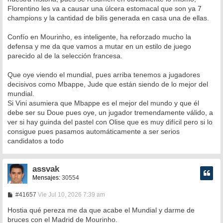
Florentino les va a causar una úlcera estomacal que son ya 7
champions y la cantidad de bilis generada en casa una de ellas.
Confío en Mourinho, es inteligente, ha reforzado mucho la
defensa y me da que vamos a mutar en un estilo de juego
parecido al de la selección francesa.
Que oye viendo el mundial, pues arriba tenemos a jugadores
decisivos como Mbappe, Jude que están siendo de lo mejor del
mundial.
Si Vini asumiera que Mbappe es el mejor del mundo y que él
debe ser su Doue pues oye, un jugador tremendamente válido, a
ver si hay guinda del pastel con Olise que es muy difícil pero si lo
consigue pues pasamos automáticamente a ser serios
candidatos a todo
assvak
Mensajes:
30554
M
#41657
Vie Jul 10, 2026 7:39 am
e
n
Hostia qué pereza me da que acabe el Mundial y darme de
s
bruces con el Madrid de Mourinho.
a