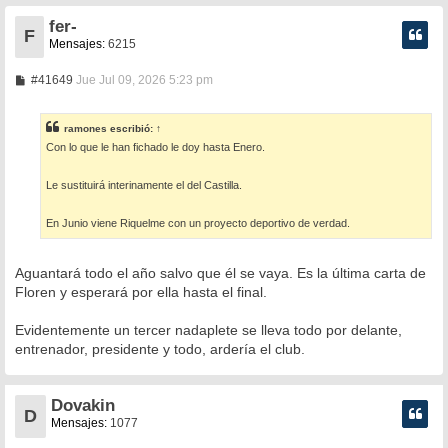
fer-
F
Mensajes:
6215
M
#41649
Jue Jul 09, 2026 5:23 pm
e
n
s
ramones
escribió:
↑
a
Con lo que le han fichado le doy hasta Enero.
j
e
Le sustituirá interinamente el del Castilla.
En Junio viene Riquelme con un proyecto deportivo de verdad.
Aguantará todo el año salvo que él se vaya. Es la última carta de
Floren y esperará por ella hasta el final.
Evidentemente un tercer nadaplete se lleva todo por delante,
entrenador, presidente y todo, ardería el club.
Dovakin
D
Mensajes:
1077