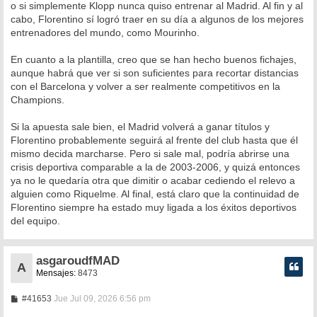
o si simplemente Klopp nunca quiso entrenar al Madrid. Al fin y al
cabo, Florentino sí logró traer en su día a algunos de los mejores
entrenadores del mundo, como Mourinho.
En cuanto a la plantilla, creo que se han hecho buenos fichajes,
aunque habrá que ver si son suficientes para recortar distancias
con el Barcelona y volver a ser realmente competitivos en la
Champions.
Si la apuesta sale bien, el Madrid volverá a ganar títulos y
Florentino probablemente seguirá al frente del club hasta que él
mismo decida marcharse. Pero si sale mal, podría abrirse una
crisis deportiva comparable a la de 2003-2006, y quizá entonces
ya no le quedaría otra que dimitir o acabar cediendo el relevo a
alguien como Riquelme. Al final, está claro que la continuidad de
Florentino siempre ha estado muy ligada a los éxitos deportivos
del equipo.
asgaroudfMAD
A
Mensajes:
8473
M
#41653
Jue Jul 09, 2026 6:56 pm
e