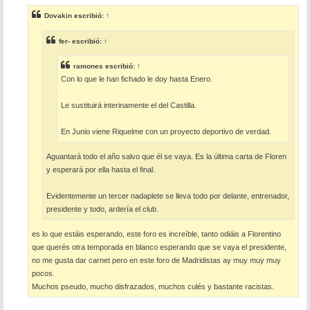
n
s
Dovakin
escribió:
↑
a
j
e
fer-
escribió:
↑
ramones
escribió:
↑
Con lo que le han fichado le doy hasta Enero.
Le sustituirá interinamente el del Castilla.
En Junio viene Riquelme con un proyecto deportivo de verdad.
Aguantará todo el año salvo que él se vaya. Es la última carta de Floren
y esperará por ella hasta el final.
Evidentemente un tercer nadaplete se lleva todo por delante, entrenador,
presidente y todo, ardería el club.
es lo que estáis esperando, este foro es increíble, tanto odiáis a Florentino
que querés otra temporada en blanco esperando que se vaya el presidente,
no me gusta dar carnet pero en este foro de Madridistas ay muy muy muy
pocos.
Muchos pseudo, mucho disfrazados, muchos culés y bastante racistas.