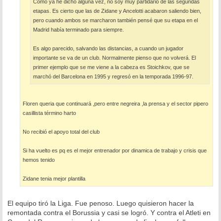
Como ya he dicho alguna vez, no soy muy partidario de las segundas
etapas. Es cierto que las de Zidane y Ancelotti acabaron saliendo bien,
pero cuando ambos se marcharon también pensé que su etapa en el
Madrid había terminado para siempre.
Es algo parecido, salvando las distancias, a cuando un jugador
importante se va de un club. Normalmente pienso que no volverá. El
primer ejemplo que se me viene a la cabeza es Stoichkov, que se
marchó del Barcelona en 1995 y regresó en la temporada 1996-97.
Floren queria que continuará ,pero entre negreira ,la prensa y el sector pipero
casillista término harto
No recibió el apoyo total del club
Si ha vuelto es pq es el mejor entrenador por dinamica de trabajo y crisis que
hemos tenido
Zidane tenia mejor plantilla
El equipo tiró la Liga. Fue penoso. Luego quisieron hacer la
remontada contra el Borussia y casi se logró. Y contra el Atleti en