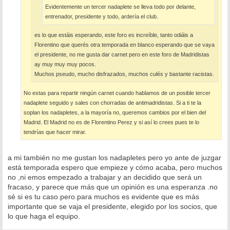
Evidentemente un tercer nadaplete se lleva todo por delante,
entrenador, presidente y todo, ardería el club.
es lo que estáis esperando, este foro es increíble, tanto odiáis a
Florentino que querés otra temporada en blanco esperando que se vaya
el presidente, no me gusta dar carnet pero en este foro de Madridistas
ay muy muy muy pocos.
Muchos pseudo, mucho disfrazados, muchos culés y bastante racistas.
No estas para repartir ningún carnet cuando hablamos de un posible tercer
nadaplete seguido y sales con chorradas de antimadridistas. Si a ti te la
soplan los nadapletes, a la mayoría no, queremos cambios por el bien del
Madrid. El Madrid no es de Florentino Perez y si así lo crees pues te lo
tendrías que hacer mirar.
a mi también no me gustan los nadapletes pero yo ante de juzgar
está temporada espero que empieze y cómo acaba, pero muchos
no ,ni emos empezado a trabajar y an decidido que será un
fracaso, y parece que más que un opinión es una esperanza .no
sé si es tu caso.pero.para muchos es evidente que es más
importante que se vaja el presidente, elegido por los socios, que
lo que haga el equipo.