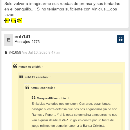
Solo volver a imaginarme sus ruedas de prensa y sus tontadas
j
e
en el banquillo.... Si no teniamos suficiente con Vinicius....dos
tazas
enb141
E
Mensajes:
2773
M
#41658
Vie Jul 10, 2026 8:47 am
e
n
s
nettox
escribió:
↑
a
j
e
enb141
escribió:
↑
nettox
escribió:
↑
MarquesRM
escribió:
↑
En la Liga ya todos nos conocen. Cerrarse, estar juntos,
castigar nuestra defensa que nos nos engañemos ya no son
Ramos y Pepe.... Y si la cosa se complica a nosotros no nos
van a quitar desde el VAR un gol en contra por un fuera de
juego milimetrico como le hacen a la Banda Criminal.