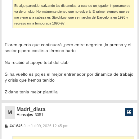
Es algo parecido, salvando las distancias, a cuando un jugador importante se
va de un club. Normalmente pienso que no volverá. El primer ejemplo que se
me viene a la cabeza es Stoichkov, que se marchó del Barcelona en 1995 y
regresó en la temporada 1996-97.
Floren queria que continuará ,pero entre negreira ,la prensa y el
sector pipero casillista término harto
No recibió el apoyo total del club
Si ha vuelto es pq es el mejor entrenador por dinamica de trabajo
y crisis que hemos tenido
Zidane tenia mejor plantilla
Madri_dista
M
Mensajes:
3351
M
#41645
Jue Jul 09, 2026 12:45 pm
e
n
s