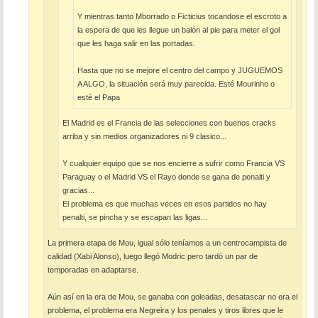
Y mientras tanto Mborrado o Ficticius tocandose el escroto a
la espera de que les llegue un balón al pie para meter el gol
que les haga salir en las portadas.
Hasta que no se mejore el centro del campo y JUGUEMOS
A ALGO, la situación será muy parecida. Esté Mourinho o
esté el Papa
El Madrid es el Francia de las selecciones con buenos cracks
arriba y sin medios organizadores ni 9 clasico...
Y cualquier equipo que se nos encierre a sufrir como Francia VS
Paraguay o el Madrid VS el Rayo donde se gana de penalti y
gracias...
El problema es que muchas veces en esos partidos no hay
penalti, se pincha y se escapan las ligas...
La primera etapa de Mou, igual sólo teníamos a un centrocampista de
calidad (Xabi Alonso), luego llegó Modric pero tardó un par de
temporadas en adaptarse.
Aún así en la era de Mou, se ganaba con goleadas, desatascar no era el
problema, el problema era Negreira y los penales y tiros libres que le