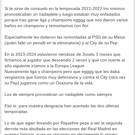
Si te sirve de consuelo en la temporada 2021-2022 los mismos
pronosticaban un nadaplete y luego estaban muy enfadados
porque tras ganar liga y champions egggg que nos dieron varios
baños en champions y remontamos con flor.
Especialmente les dolieron las remontadas al PSG de su Messi
(quién falló un penalti en la eliminatoria) y al City de su Pep.
En la 2023-2024 estuvieron riéndose de Joselu 3 meses que
fichamos al jugador que descendió 2 veces y que con suerte al
año siguiente iríamos a la Europa League.
Nuevamente liga y champions pero que egggg que les daba
vergüenza que fuimos muy defensivos y contra el City (otra vez
su Pep) jugamos como un Osasuna de la vida
Los de siempre pronostican un nadaplete como siempre
Eso sí, para nuestra desgracia han acertado las dos últimas
temporadas
Lo de que sigan llorando por Riquelme pese a ser la segunda
derrota más abultada en las elecciones del Real Madrid en
nuestra historia, pues se resumen en obviamente lo mismo,