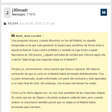
j30madr
J
Mensajes:
77975
M
#41644
Jue Jul 09, 2026 12:37 pm
e
n
s
Madri_dista
escribió:
↑
a
Una pregunta sincera: cuando Mourinho se fue del Madrid, en aquella
j
e
temporada en la que solo ganamos la Supercopa, perdimos de forma triste e
injusta la final de Copa contra el Atlético y también la Liga frente a aquel
Barcelona de 100 puntos, ¿alguien pensaba de verdad que volvería algún día
o decía "ojalá tenga una segunda etapa en el Madrid"?
Porque yo, sinceramente, nunca pensé que fuera a regresar. Me daba la
sensación de que su ciclo en el Madrid había terminado definitivamente. Fue
su peor temporada, acabó enfrentado con parte del vestuario y todo apuntaba
a un claro final de ciclo. Sin embargo, con el paso del tiempo ha vuelto.
Como ya he dicho alguna vez, no soy muy partidario de las segundas etapas.
Es cierto que las de Zidane y Ancelotti acabaron saliendo bien, pero cuando
ambos se marcharon también pensé que su etapa en el Madrid había
terminado para siempre.