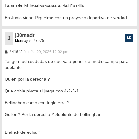
a
Le sustituirá interinamente el del Castilla.
j
e
En Junio viene Riquelme con un proyecto deportivo de verdad.
j30madr
J
Mensajes:
77975
M
#41642
Jue Jul 09, 2026 12:02 pm
e
n
Tengo muchas dudas de que va a poner de medio campo para
s
adelante
a
j
e
Quién por la derecha ?
Que doble pivote si juega con 4-2-3-1
Bellinghan como con Inglaterra ?
Guller ? Por la derecha ? Suplente de bellimgham
Endrick derecha ?