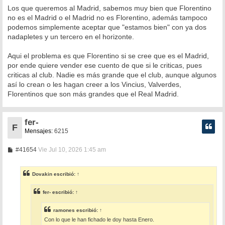
Los que queremos al Madrid, sabemos muy bien que Florentino
no es el Madrid o el Madrid no es Florentino, además tampoco
podemos simplemente aceptar que "estamos bien" con ya dos
nadapletes y un tercero en el horizonte.
Aqui el problema es que Florentino si se cree que es el Madrid,
por ende quiere vender ese cuento de que si le criticas, pues
criticas al club. Nadie es más grande que el club, aunque algunos
así lo crean o les hagan creer a los Vincius, Valverdes,
Florentinos que son más grandes que el Real Madrid.
fer-
F
Mensajes:
6215
M
#41654
Vie Jul 10, 2026 1:45 am
e
n
s
Dovakin
escribió:
↑
a
j
e
fer-
escribió:
↑
ramones
escribió:
↑
Con lo que le han fichado le doy hasta Enero.