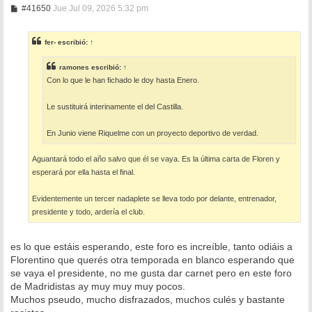
M
#41650
Jue Jul 09, 2026 5:32 pm
e
n
s
fer-
escribió:
↑
a
j
e
ramones
escribió:
↑
Con lo que le han fichado le doy hasta Enero.
Le sustituirá interinamente el del Castilla.
En Junio viene Riquelme con un proyecto deportivo de verdad.
Aguantará todo el año salvo que él se vaya. Es la última carta de Floren y
esperará por ella hasta el final.
Evidentemente un tercer nadaplete se lleva todo por delante, entrenador,
presidente y todo, ardería el club.
es lo que estáis esperando, este foro es increíble, tanto odiáis a
Florentino que querés otra temporada en blanco esperando que
se vaya el presidente, no me gusta dar carnet pero en este foro
de Madridistas ay muy muy muy pocos.
Muchos pseudo, mucho disfrazados, muchos culés y bastante