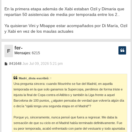
En la primera etapa además de Xabi estaban Ozil y Dimaria que
repartian 50 asistencias de media por temporada entre los 2..
Ya quisieran Vini y Mbappe estar acompañados por Di María, Ozil
y Xabi en vez de los maulas actuales
fer-
F
Mensajes:
6215
M
#41648
Jue Jul 09, 2026 5:21 pm
e
n
s
Madri_dista
escribió:
↑
a
Una pregunta sincera: cuando Mourinho se fue del Madrid, en aquella
j
e
temporada en la que solo ganamos la Supercopa, perdimos de forma triste e
injusta la final de Copa contra el Atlético y también la Liga frente a aquel
Barcelona de 100 puntos, ¿alguien pensaba de verdad que volvería algún día
o decía "ojalá tenga una segunda etapa en el Madrid"?
Porque yo, sinceramente, nunca pensé que fuera a regresar. Me daba la
sensación de que su ciclo en el Madrid había terminado definitivamente. Fue
su peor temporada, acabó enfrentado con parte del vestuario y todo apuntaba