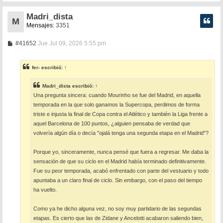
Madri_dista
M
Mensajes:
3351
M
#41652
Jue Jul 09, 2026 5:55 pm
e
n
s
fer-
escribió:
↑
a
j
e
Madri_dista
escribió:
↑
Una pregunta sincera: cuando Mourinho se fue del Madrid, en aquella
temporada en la que solo ganamos la Supercopa, perdimos de forma
triste e injusta la final de Copa contra el Atlético y también la Liga frente a
aquel Barcelona de 100 puntos, ¿alguien pensaba de verdad que
volvería algún día o decía "ojalá tenga una segunda etapa en el Madrid"?
Porque yo, sinceramente, nunca pensé que fuera a regresar. Me daba la
sensación de que su ciclo en el Madrid había terminado definitivamente.
Fue su peor temporada, acabó enfrentado con parte del vestuario y todo
apuntaba a un claro final de ciclo. Sin embargo, con el paso del tiempo
ha vuelto.
Como ya he dicho alguna vez, no soy muy partidario de las segundas
etapas. Es cierto que las de Zidane y Ancelotti acabaron saliendo bien,