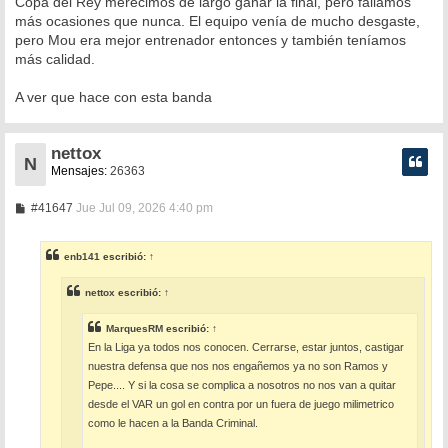
Copa del Rey merecimos de largo ganar la final, pero fallamos
más ocasiones que nunca. El equipo venía de mucho desgaste,
pero Mou era mejor entrenador entonces y también teníamos
más calidad.
A ver que hace con esta banda
nettox
N
Mensajes:
26363
M
#41647
Jue Jul 09, 2026 4:40 pm
e
n
s
enb141
escribió:
↑
a
j
e
nettox
escribió:
↑
MarquesRM
escribió:
↑
En la Liga ya todos nos conocen. Cerrarse, estar juntos, castigar
nuestra defensa que nos nos engañemos ya no son Ramos y
Pepe.... Y si la cosa se complica a nosotros no nos van a quitar
desde el VAR un gol en contra por un fuera de juego milimetrico
como le hacen a la Banda Criminal.