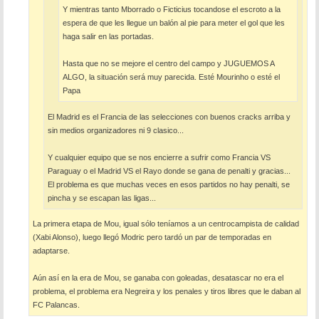
Y mientras tanto Mborrado o Ficticius tocandose el escroto a la
espera de que les llegue un balón al pie para meter el gol que les
haga salir en las portadas.
Hasta que no se mejore el centro del campo y JUGUEMOS A
ALGO, la situación será muy parecida. Esté Mourinho o esté el
Papa
El Madrid es el Francia de las selecciones con buenos cracks arriba y
sin medios organizadores ni 9 clasico...
Y cualquier equipo que se nos encierre a sufrir como Francia VS
Paraguay o el Madrid VS el Rayo donde se gana de penalti y gracias...
El problema es que muchas veces en esos partidos no hay penalti, se
pincha y se escapan las ligas...
La primera etapa de Mou, igual sólo teníamos a un centrocampista de calidad
(Xabi Alonso), luego llegó Modric pero tardó un par de temporadas en
adaptarse.
Aún así en la era de Mou, se ganaba con goleadas, desatascar no era el
problema, el problema era Negreira y los penales y tiros libres que le daban al
FC Palancas.