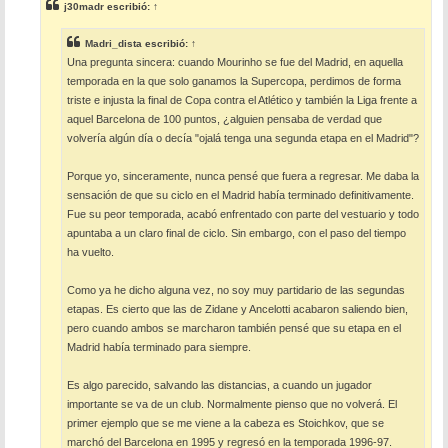
j30madr
escribió:
↑
a
j
e
Madri_dista
escribió:
↑
Una pregunta sincera: cuando Mourinho se fue del Madrid, en aquella
temporada en la que solo ganamos la Supercopa, perdimos de forma
triste e injusta la final de Copa contra el Atlético y también la Liga frente a
aquel Barcelona de 100 puntos, ¿alguien pensaba de verdad que
volvería algún día o decía "ojalá tenga una segunda etapa en el Madrid"?
Porque yo, sinceramente, nunca pensé que fuera a regresar. Me daba la
sensación de que su ciclo en el Madrid había terminado definitivamente.
Fue su peor temporada, acabó enfrentado con parte del vestuario y todo
apuntaba a un claro final de ciclo. Sin embargo, con el paso del tiempo
ha vuelto.
Como ya he dicho alguna vez, no soy muy partidario de las segundas
etapas. Es cierto que las de Zidane y Ancelotti acabaron saliendo bien,
pero cuando ambos se marcharon también pensé que su etapa en el
Madrid había terminado para siempre.
Es algo parecido, salvando las distancias, a cuando un jugador
importante se va de un club. Normalmente pienso que no volverá. El
primer ejemplo que se me viene a la cabeza es Stoichkov, que se
marchó del Barcelona en 1995 y regresó en la temporada 1996-97.