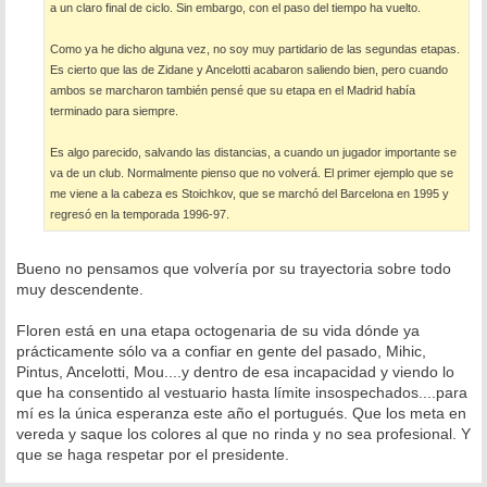
a un claro final de ciclo. Sin embargo, con el paso del tiempo ha vuelto.
Como ya he dicho alguna vez, no soy muy partidario de las segundas etapas.
Es cierto que las de Zidane y Ancelotti acabaron saliendo bien, pero cuando
ambos se marcharon también pensé que su etapa en el Madrid había
terminado para siempre.
Es algo parecido, salvando las distancias, a cuando un jugador importante se
va de un club. Normalmente pienso que no volverá. El primer ejemplo que se
me viene a la cabeza es Stoichkov, que se marchó del Barcelona en 1995 y
regresó en la temporada 1996-97.
Bueno no pensamos que volvería por su trayectoria sobre todo
muy descendente.
Floren está en una etapa octogenaria de su vida dónde ya
prácticamente sólo va a confiar en gente del pasado, Mihic,
Pintus, Ancelotti, Mou....y dentro de esa incapacidad y viendo lo
que ha consentido al vestuario hasta límite insospechados....para
mí es la única esperanza este año el portugués. Que los meta en
vereda y saque los colores al que no rinda y no sea profesional. Y
que se haga respetar por el presidente.