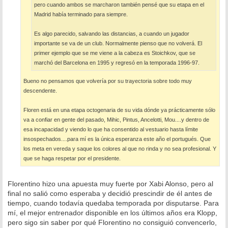
pero cuando ambos se marcharon también pensé que su etapa en el
Madrid había terminado para siempre.
Es algo parecido, salvando las distancias, a cuando un jugador
importante se va de un club. Normalmente pienso que no volverá. El
primer ejemplo que se me viene a la cabeza es Stoichkov, que se
marchó del Barcelona en 1995 y regresó en la temporada 1996-97.
Bueno no pensamos que volvería por su trayectoria sobre todo muy
descendente.
Floren está en una etapa octogenaria de su vida dónde ya prácticamente sólo
va a confiar en gente del pasado, Mihic, Pintus, Ancelotti, Mou....y dentro de
esa incapacidad y viendo lo que ha consentido al vestuario hasta límite
insospechados....para mí es la única esperanza este año el portugués. Que
los meta en vereda y saque los colores al que no rinda y no sea profesional. Y
que se haga respetar por el presidente.
Florentino hizo una apuesta muy fuerte por Xabi Alonso, pero al
final no salió como esperaba y decidió prescindir de él antes de
tiempo, cuando todavía quedaba temporada por disputarse. Para
mí, el mejor entrenador disponible en los últimos años era Klopp,
pero sigo sin saber por qué Florentino no consiguió convencerlo,