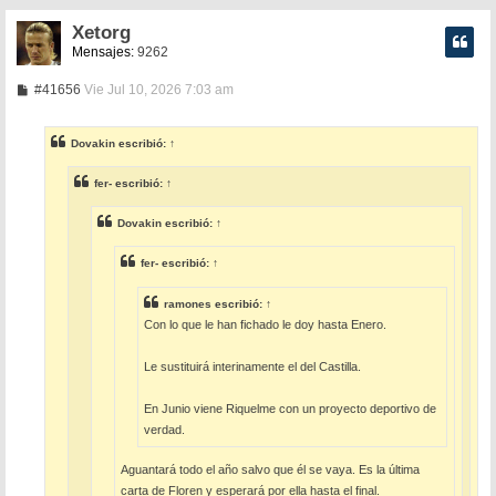
Xetorg
Mensajes:
9262
M
#41656
Vie Jul 10, 2026 7:03 am
e
n
s
Dovakin
escribió:
↑
a
j
e
fer-
escribió:
↑
Dovakin
escribió:
↑
fer-
escribió:
↑
ramones
escribió:
↑
Con lo que le han fichado le doy hasta Enero.
Le sustituirá interinamente el del Castilla.
En Junio viene Riquelme con un proyecto deportivo de
verdad.
Aguantará todo el año salvo que él se vaya. Es la última
carta de Floren y esperará por ella hasta el final.