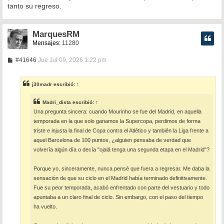
tanto su regreso.
MarquesRM
Mensajes:
11280
M
#41646
Jue Jul 09, 2026 1:22 pm
e
n
s
j30madr
escribió:
↑
a
j
e
Madri_dista
escribió:
↑
Una pregunta sincera: cuando Mourinho se fue del Madrid, en aquella
temporada en la que solo ganamos la Supercopa, perdimos de forma
triste e injusta la final de Copa contra el Atlético y también la Liga frente a
aquel Barcelona de 100 puntos, ¿alguien pensaba de verdad que
volvería algún día o decía "ojalá tenga una segunda etapa en el Madrid"?
Porque yo, sinceramente, nunca pensé que fuera a regresar. Me daba la
sensación de que su ciclo en el Madrid había terminado definitivamente.
Fue su peor temporada, acabó enfrentado con parte del vestuario y todo
apuntaba a un claro final de ciclo. Sin embargo, con el paso del tiempo
ha vuelto.