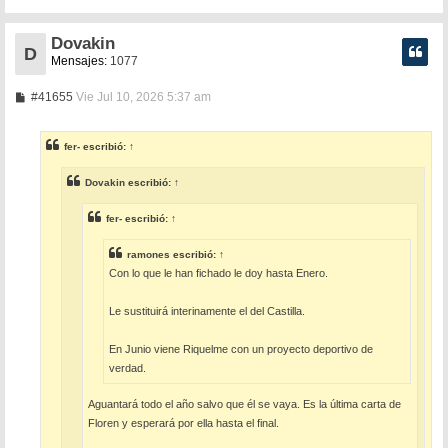
Dovakin
D
Mensajes:
1077
M
#41655
Vie Jul 10, 2026 5:37 am
e
n
s
fer-
escribió:
↑
a
j
e
Dovakin
escribió:
↑
fer-
escribió:
↑
ramones
escribió:
↑
Con lo que le han fichado le doy hasta Enero.
Le sustituirá interinamente el del Castilla.
En Junio viene Riquelme con un proyecto deportivo de
verdad.
Aguantará todo el año salvo que él se vaya. Es la última carta de
Floren y esperará por ella hasta el final.