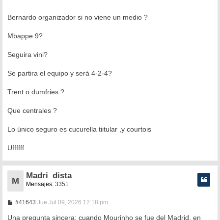
Bernardo organizador si no viene un medio ?
Mbappe 9?
Seguira vini?
Se partira el equipo y será 4-2-4?
Trent o dumfries ?
Que centrales ?
Lo único seguro es cucurella tiitular ,y courtois
Uffffff
Madri_dista
M
Mensajes:
3351
M
#41643
Jue Jul 09, 2026 12:18 pm
e
n
Una pregunta sincera: cuando Mourinho se fue del Madrid, en