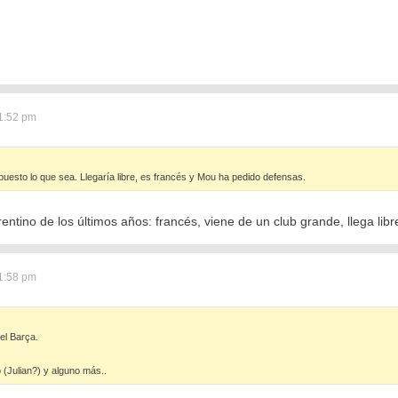
1:52 pm
puesto lo que sea. Llegaría libre, es francés y Mou ha pedido defensas.
entino de los últimos años: francés, viene de un club grande, llega libre
1:58 pm
el Barça.
(Julian?) y alguno más..