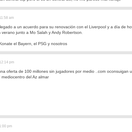
11:58 am
llegado a un acuerdo para su renovación con el Liverpool y a día de hoy
en verano junto a Mo Salah y Andy Robertson.
Konate el Bayern, el PSG y nosotros
 12:14 pm
a oferta de 100 millones sin jugadores por medio ..com oconsuigan un cr
l mediocentro del Az almar
1:00 pm