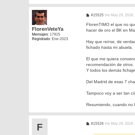
M
#15525
Vie May 29, 2026
e
n
FlorenTIMO el que no que
s
FlorenVeteYa
hacer de oro el BK en Ma
a
Mensajes:
17925
j
Registrado:
Ene-2023
e
Hay que reírse, de verdad
fichado hasta mi abuela.
El que me quiera convenc
recomendación de otros.
Y todos los demás fichaje
Del Madrid de esas 7 cha
Tampoco voy a ser tan cín
Resumiendo, cuando no ha
M
#15526
Vie May 29, 2026 
F
e
n