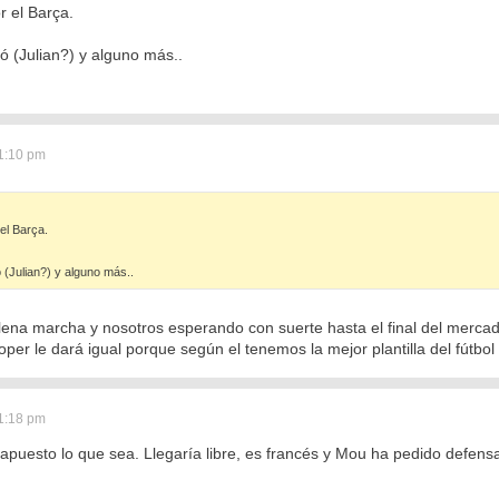
r el Barça.
 (Julian?) y alguno más..
1:10 pm
el Barça.
(Julian?) y alguno más..
lena marcha y nosotros esperando con suerte hasta el final del mercad
loper le dará igual porque según el tenemos la mejor plantilla del fútbo
1:18 pm
 apuesto lo que sea. Llegaría libre, es francés y Mou ha pedido defens