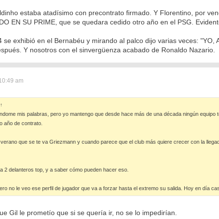
dinho estaba atadísimo con precontrato firmado. Y Florentino, por ven
N SU PRIME, que se quedara cedido otro año en el PSG. Evidente
04 se exhibió en el Bernabéu y mirando al palco dijo varias veces: "YO
espués. Y nosotros con el sinvergüenza acabado de Ronaldo Nazario.
 10:49 am
↑
ome mis palabras, pero yo mantengo que desde hace más de una década ningún equipo top1
o año de contrato.
 verano que se te va Griezmann y cuando parece que el club más quiere crecer con la llega
 a 2 delanteros top, y a saber cómo pueden hacer eso.
pero no le veo ese perfil de jugador que va a forzar hasta el extremo su salida. Hoy en día ca
e Gil le prometío que si se quería ir, no se lo impedirían.