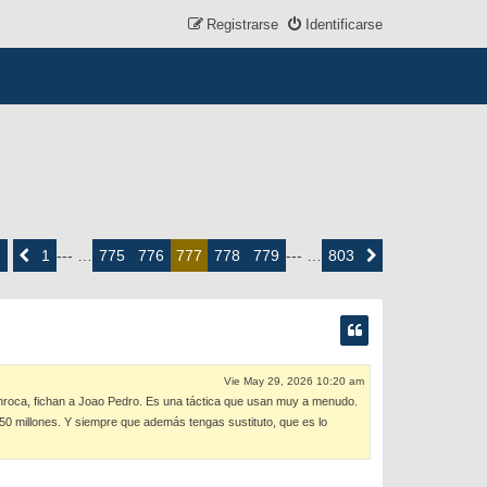
Registrarse
Identificarse
ina
7
1
775
776
778
779
803
Anterior
--- …
777
--- …
Siguiente
e
3
Vie May 29, 2026 10:20 am
se enroca, fichan a Joao Pedro. Es una táctica que usan muy a menudo.
s 150 millones. Y siempre que además tengas sustituto, que es lo