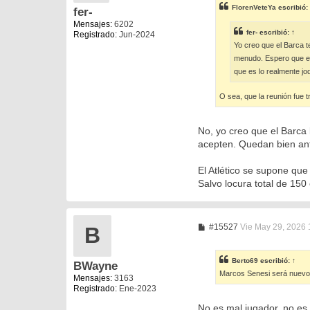
s
FlorenVeteYa
escribió:
fer-
a
j
Mensajes:
6202
e
fer-
escribió:
↑
Registrado:
Jun-2024
Yo creo que el Barca t
menudo. Espero que el 
que es lo realmente jod
O sea, que la reunión fue t
No, yo creo que el Barca 
acepten. Quedan bien ante
El Atlético se supone que
Salvo locura total de 150 
M
#15527
Vie May 29, 2026 
B
e
n
s
Berto69
escribió:
↑
BWayne
a
Marcos Senesi será nuevo 
j
Mensajes:
3163
e
Registrado:
Ene-2023
No es mal jugador, no es u