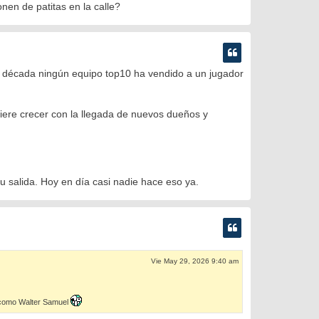
nen de patitas en la calle?
écada ningún equipo top10 ha vendido a un jugador
iere crecer con la llegada de nuevos dueños y
su salida. Hoy en día casi nadie hace eso ya.
Vie May 29, 2026 9:40 am
s como Walter Samuel