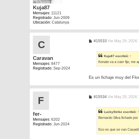
e
Kuja87
Mensajes:
11121
Registrado:
Jun-2009
Ubicación:
Catalunya
M
#15533
Vie May 29, 2026 
C
e
n
s
Kuja87
escribió:
↑
Caravan
a
Konate va a caer fijo, me a
j
Mensajes:
8477
e
Registrado:
Sep-2024
Es un fichaje muy del Flor
M
#15534
Vie May 29, 2026 
F
e
n
s
LuckyStrike
escribió:
↑
fer-
a
Bernardo Silva fichado por 
j
Mensajes:
6202
e
Registrado:
Jun-2024
Eso es que se van Casadó 