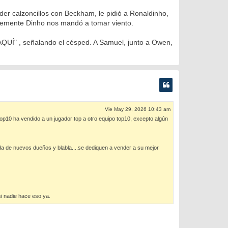
der calzoncillos con Beckham, le pidió a Ronaldinho,
mente Dinho nos mandó a tomar viento.
, AQUÍ" , señalando el césped. A Samuel, junto a Owen,
Vie May 29, 2026 10:43 am
0 ha vendido a un jugador top a otro equipo top10, excepto algún
da de nuevos dueños y blabla....se dediquen a vender a su mejor
si nadie hace eso ya.