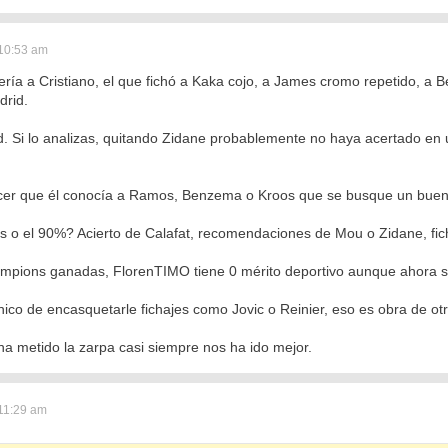
 10:53 am
ría a Cristiano, el que fichó a Kaka cojo, a James cromo repetido, a
drid.
. Si lo analizas, quitando Zidane probablemente no haya acertado en un 
er que él conocía a Ramos, Benzema o Kroos que se busque un buen ps
s o el 90%? Acierto de Calafat, recomendaciones de Mou o Zidane, ficha
mpions ganadas, FlorenTIMO tiene 0 mérito deportivo aunque ahora se
ico de encasquetarle fichajes como Jovic o Reinier, eso es obra de ot
 metido la zarpa casi siempre nos ha ido mejor.
11:29 am