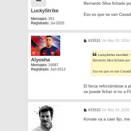
n
Bernardo Silva fichado po
s
LuckyStrike
a
Eso es que se van Casadó
j
e
Mensajes:
351
Registrado:
Jul-2025
M
#15531
Vie May 29, 2026 
e
n
s
LuckyStrike
escribió:
↑
a
Alyosha
Bernardo Silva fichado por 
j
Mensajes:
16087
e
Registrado:
Jun-2013
Eso es que se van Casadó 
El farca reforzándose a p
se puede fichar si no a F
M
#15532
Vie May 29, 2026 
e
n
Konate va a caer fijo, me
s
a
j