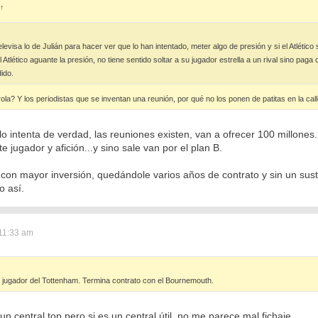
↑
elevisa lo de Julián para hacer ver que lo han intentado, meter algo de presión y si el Atléti
Atlético aguante la presión, no tiene sentido soltar a su jugador estrella a un rival sino pag
ido.
rola? Y los periodistas que se inventan una reunión, por qué no los ponen de patitas en la cal
lo intenta de verdad, las reuniones existen, van a ofrecer 100 millone
 jugador y afición...y sino sale van por el plan B.
 con mayor inversión, quedándole varios años de contrato y sin un susti
o así.
11:33 am
jugador del Tottenham. Termina contrato con el Bournemouth.
n central top pero si es un central útil, no me parece mal fichaje