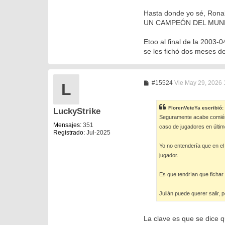
Hasta donde yo sé, Ronal
UN CAMPEÓN DEL MUNDO E
Etoo al final de la 2003-
se les fichó dos meses d
M
#15524
Vie May 29, 2026
L
e
n
s
FlorenVeteYa
escribió:
LuckyStrike
a
Seguramente acabe comiénd
j
e
Mensajes:
351
caso de jugadores en últim
Registrado:
Jul-2025
Yo no entendería que en el
jugador.
Es que tendrían que fichar
Julián puede querer salir, 
La clave es que se dice qu