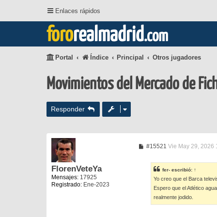
Enlaces rápidos
foro
realmadrid
.com
Portal
Índice
Principal
Otros jugadores
Movimientos del Mercado de Fic
Responder
M
#15521
Vie May 29, 2026
e
n
s
FlorenVeteYa
fer-
escribió:
↑
a
Mensajes:
17925
Yo creo que el Barca televi
j
Registrado:
Ene-2023
e
Espero que el Atlético agua
realmente jodido.