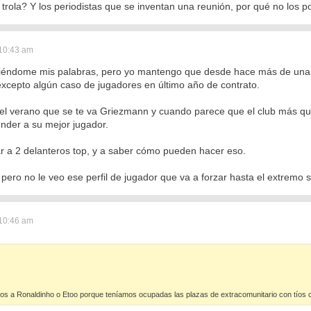
 trola? Y los periodistas que se inventan una reunión, por qué no los po
 10:43 am
ndome mis palabras, pero yo mantengo que desde hace más de una d
excepto algún caso de jugadores en último año de contrato.
el verano que se te va Griezmann y cuando parece que el club más qu
ender a su mejor jugador.
ar a 2 delanteros top, y a saber cómo pueden hacer eso.
, pero no le veo ese perfil de jugador que va a forzar hasta el extremo 
 10:46 am
os a Ronaldinho o Etoo porque teníamos ocupadas las plazas de extracomunitario con tío