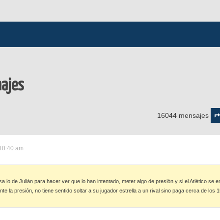
hajes
Pág
77
16044 mensajes
d
80
 10:40 am
sa lo de Julián para hacer ver que lo han intentado, meter algo de presión y si el Atlético 
nte la presión, no tiene sentido soltar a su jugador estrella a un rival sino paga cerca de lo