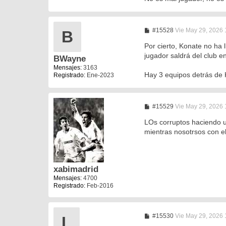
M
#15528
Vie May 29, 2026 
B
e
n
Por cierto, Konate no ha 
s
jugador saldrá del club 
BWayne
a
j
Mensajes:
3163
e
Hay 3 equipos detrás de 
Registrado:
Ene-2023
M
#15529
Vie May 29, 2026
e
n
LOs corruptos haciendo un
s
mientras nosotrsos con e
a
j
e
xabimadrid
Mensajes:
4700
Registrado:
Feb-2016
M
#15530
Vie May 29, 2026 
L
e