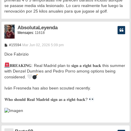
se pasase media vida lesionado. Lo caro realmente fue luego la
renovación por 25 kilos anuales para que jugase al golf.
AbsolutaLeyenda
Mensajes:
11618
M
#15594
Mar Jun 02, 2026 5:09 pm
e
n
Dice Fabrizio
s
a
𝐁𝐑𝐄𝐀𝐊𝐈𝐍𝐆: Real Madrid plan to 𝐬𝐢𝐠𝐧 𝐚 𝐫𝐢𝐠𝐡𝐭 𝐛𝐚𝐜𝐤 this summer
j
e
with Denzel Dumfries and Pedro Porro among options being
considered.
Iván Fresneda has also been scouted recently.
𝐖𝐡𝐨 𝐬𝐡𝐨𝐮𝐥𝐝 𝐑𝐞𝐚𝐥 𝐌𝐚𝐝𝐫𝐢𝐝 𝐬𝐢𝐠𝐧 𝐚𝐬 𝐚 𝐫𝐢𝐠𝐡𝐭-𝐛𝐚𝐜𝐤?​​​​​​​​​​​​​​​​