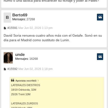
humo o una táctica para encarecer su fichaje y joder al Pateti?
a
j
e
Berto69
B
Mensajes:
27268
M
#15591
Mar Jun 02, 2026 1:13 pm
e
n
David Soria renueva cuatro años más con el Getafe. Sonó en su
s
día para el Madrid como sustituto de Lunin.
a
j
e
unde
Mensajes:
16268
M
#15592
Mar Jun 02, 2026 1:18 pm
e
n
s
Apostata
escribió:
↑
a
LATERALES DIESTROS
j
e
18/19 Odriozola, 32M
25/26 Trent 10M
LATERALES ZURDOS