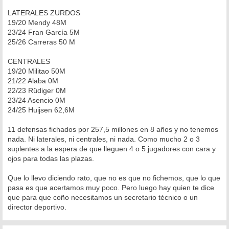
e
LATERALES ZURDOS
19/20 Mendy 48M
23/24 Fran García 5M
25/26 Carreras 50 M
CENTRALES
19/20 Militao 50M
21/22 Alaba 0M
22/23 Rüdiger 0M
23/24 Asencio 0M
24/25 Huijsen 62,6M
11 defensas fichados por 257,5 millones en 8 años y no tenemos
nada. Ni laterales, ni centrales, ni nada. Como mucho 2 o 3
suplentes a la espera de que lleguen 4 o 5 jugadores con cara y
ojos para todas las plazas.
Que lo llevo diciendo rato, que no es que no fichemos, que lo que
pasa es que acertamos muy poco. Pero luego hay quien te dice
que para que coño necesitamos un secretario técnico o un
director deportivo.