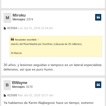
a
j
e
Miroku
M
Mensajes:
2374
M
#15584
Lun Jun 01, 2026 11:44 pm
e
n
s
forzainter
escribió:
↑
a
interés del Real Madrid por Dumfries (cláusula de 25 millones)
j
e
Di Marzio
30 años, y lesiones seguidas o tampoco es un lateral especialista
defensivo, así que es puro humo..
BWayne
B
Mensajes:
3170
M
#15585
Mar Jun 02, 2026 10:27 am
e
n
Ya hablamos de Kerim Alajbegovic hace un tiempo, extremo
s