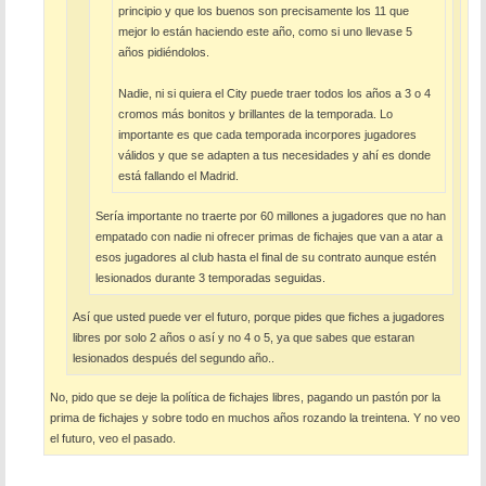
principio y que los buenos son precisamente los 11 que
mejor lo están haciendo este año, como si uno llevase 5
años pidiéndolos.
Nadie, ni si quiera el City puede traer todos los años a 3 o 4
cromos más bonitos y brillantes de la temporada. Lo
importante es que cada temporada incorpores jugadores
válidos y que se adapten a tus necesidades y ahí es donde
está fallando el Madrid.
Sería importante no traerte por 60 millones a jugadores que no han
empatado con nadie ni ofrecer primas de fichajes que van a atar a
esos jugadores al club hasta el final de su contrato aunque estén
lesionados durante 3 temporadas seguidas.
Así que usted puede ver el futuro, porque pides que fiches a jugadores
libres por solo 2 años o así y no 4 o 5, ya que sabes que estaran
lesionados después del segundo año..
No, pido que se deje la política de fichajes libres, pagando un pastón por la
prima de fichajes y sobre todo en muchos años rozando la treintena. Y no veo
el futuro, veo el pasado.