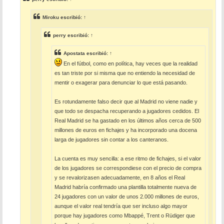
a
j
e
Miroku
escribió:
↑
perry
escribió:
↑
Apostata
escribió:
↑
En el fútbol, como en política, hay veces que la realidad
es tan triste por si misma que no entiendo la necesidad de
mentir o exagerar para denunciar lo que está pasando.
Es rotundamente falso decir que al Madrid no viene nadie y
que todo se despacha recuperando a jugadores cedidos. El
Real Madrid se ha gastado en los últimos años cerca de 500
millones de euros en fichajes y ha incorporado una docena
larga de jugadores sin contar a los canteranos.
La cuenta es muy sencilla: a ese ritmo de fichajes, si el valor
de los jugadores se correspondiese con el precio de compra
y se revalorizasen adecuadamente, en 8 años el Real
Madrid habría confirmado una plantilla totalmente nueva de
24 jugadores con un valor de unos 2.000 millones de euros,
aunque el valor real tendría que ser incluso algo mayor
porque hay jugadores como Mbappé, Trent o Rüdiger que