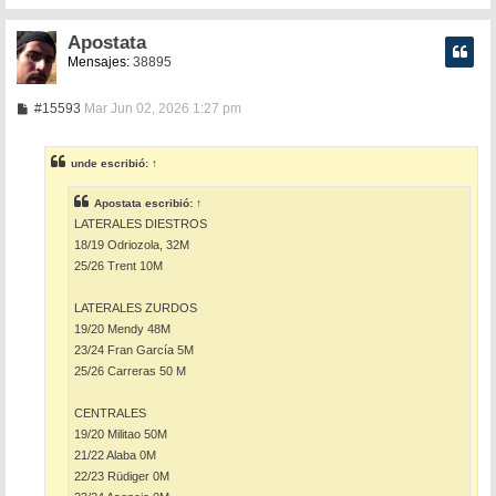
Apostata
Mensajes:
38895
M
#15593
Mar Jun 02, 2026 1:27 pm
e
n
s
unde
escribió:
↑
a
j
e
Apostata
escribió:
↑
LATERALES DIESTROS
18/19 Odriozola, 32M
25/26 Trent 10M
LATERALES ZURDOS
19/20 Mendy 48M
23/24 Fran García 5M
25/26 Carreras 50 M
CENTRALES
19/20 Militao 50M
21/22 Alaba 0M
22/23 Rüdiger 0M