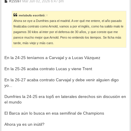
M
#15597
Mar Jun 02, 2026 6:47 pm
e
n
s
melabufa
escribió:
↑
a
Ahora se oye a Dumfries para el madrid. A ver qué me entere, el año pasado
j
e
finalizaba contrato como Arnold, vamos a por el inglés, como ha salido malo le
pagamos 30 kilos al inter por el defensa de 30 años, y que conste que me
parece mucho mejor que Arnold. Pero no entiendo los tiempos. Se ficha más
tarde, más viejo y más caro.
En la 24-25 teníamos a Carvajal y a Lucas Vázquez
En la 25-26 acaba contrato Lucas y viene Trent
En la 26-27 acaba contrato Carvajal y debe venir alguien digo
yo...
Dumfries la 24-25 era top5 en laterales derechos sin discusión en
el mundo
El Barca aún lo busca en esa semifinal de Champions
Ahora ya es un inútil?