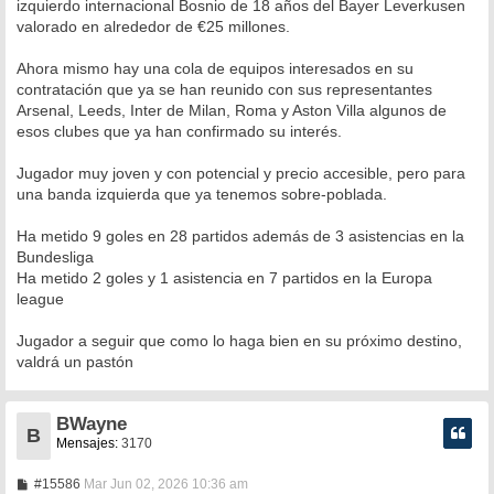
izquierdo internacional Bosnio de 18 años del Bayer Leverkusen
a
valorado en alrededor de €25 millones.
j
e
Ahora mismo hay una cola de equipos interesados en su
contratación que ya se han reunido con sus representantes
Arsenal, Leeds, Inter de Milan, Roma y Aston Villa algunos de
esos clubes que ya han confirmado su interés.
Jugador muy joven y con potencial y precio accesible, pero para
una banda izquierda que ya tenemos sobre-poblada.
Ha metido 9 goles en 28 partidos además de 3 asistencias en la
Bundesliga
Ha metido 2 goles y 1 asistencia en 7 partidos en la Europa
league
Jugador a seguir que como lo haga bien en su próximo destino,
valdrá un pastón
BWayne
B
Mensajes:
3170
M
#15586
Mar Jun 02, 2026 10:36 am