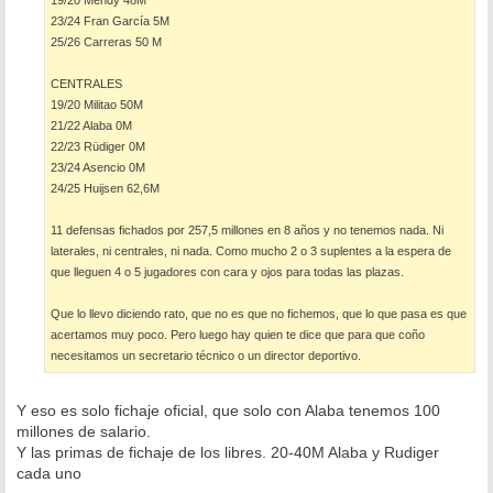
19/20 Mendy 48M
23/24 Fran García 5M
25/26 Carreras 50 M
CENTRALES
19/20 Militao 50M
21/22 Alaba 0M
22/23 Rüdiger 0M
23/24 Asencio 0M
24/25 Huijsen 62,6M
11 defensas fichados por 257,5 millones en 8 años y no tenemos nada. Ni
laterales, ni centrales, ni nada. Como mucho 2 o 3 suplentes a la espera de
que lleguen 4 o 5 jugadores con cara y ojos para todas las plazas.
Que lo llevo diciendo rato, que no es que no fichemos, que lo que pasa es que
acertamos muy poco. Pero luego hay quien te dice que para que coño
necesitamos un secretario técnico o un director deportivo.
Y eso es solo fichaje oficial, que solo con Alaba tenemos 100
millones de salario.
Y las primas de fichaje de los libres. 20-40M Alaba y Rudiger
cada uno