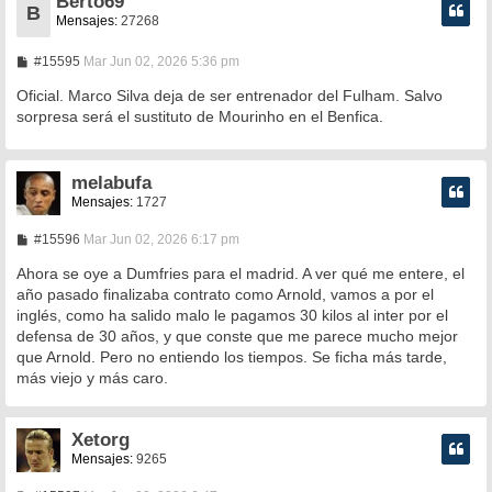
Berto69
B
Mensajes:
27268
M
#15595
Mar Jun 02, 2026 5:36 pm
e
n
Oficial. Marco Silva deja de ser entrenador del Fulham. Salvo
s
sorpresa será el sustituto de Mourinho en el Benfica.
a
j
e
melabufa
Mensajes:
1727
M
#15596
Mar Jun 02, 2026 6:17 pm
e
n
Ahora se oye a Dumfries para el madrid. A ver qué me entere, el
s
año pasado finalizaba contrato como Arnold, vamos a por el
a
inglés, como ha salido malo le pagamos 30 kilos al inter por el
j
e
defensa de 30 años, y que conste que me parece mucho mejor
que Arnold. Pero no entiendo los tiempos. Se ficha más tarde,
más viejo y más caro.
Xetorg
Mensajes:
9265