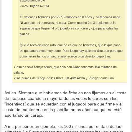
23/24 Asencio 0M
24/25 Huijsen 62,6M
11 defensas fichados por 257,5 millones en 8 años y no tenemos nada.
Ni laterales, ni centrales, ni nada. Como mucho 2 o 3 suplentes a la
espera de que lleguen 4 o 5 jugadores con cara y ojos para todas las
plazas.
Que lo llevo diciendo rato, que no es que no fichemos, que lo que pasa
es que acertamos muy poco. Pero luego hay quien te dice que para que
coño necesitamos un secretario técnico o un director deportivo.
Y eso es solo fichaje oficial, que solo con Alaba tenemos 100 millones de
salario.
Y las primas de fichaje de los libres. 20-40M Alaba y Rudiger cada uno
Así es. Siempre que hablamos de fichajes nos fijamos en el coste
de traspaso cuando la mayoría de las veces lo caros son los
"incentivos" que se acuerdan con el jugador para que firme y el
coste de mantenerlo en la plantilla tantos años aunque no esté
aportando un carajo.
A mí, por poner un ejemplo, los 100 millones por el Bale de las
primeras 4 o 5 temporadas me parecen baratos incluso aunque