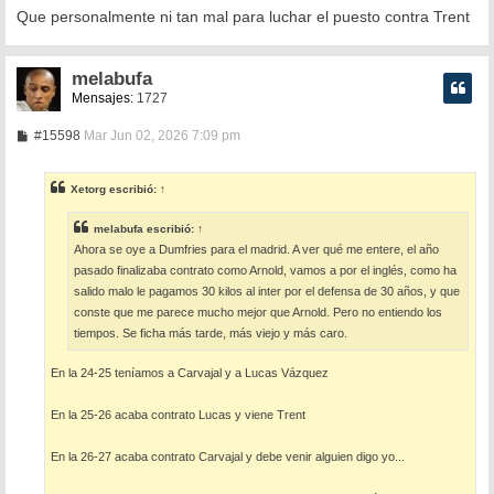
Que personalmente ni tan mal para luchar el puesto contra Trent
melabufa
Mensajes:
1727
M
#15598
Mar Jun 02, 2026 7:09 pm
e
n
s
Xetorg
escribió:
↑
a
j
e
melabufa
escribió:
↑
Ahora se oye a Dumfries para el madrid. A ver qué me entere, el año
pasado finalizaba contrato como Arnold, vamos a por el inglés, como ha
salido malo le pagamos 30 kilos al inter por el defensa de 30 años, y que
conste que me parece mucho mejor que Arnold. Pero no entiendo los
tiempos. Se ficha más tarde, más viejo y más caro.
En la 24-25 teníamos a Carvajal y a Lucas Vázquez
En la 25-26 acaba contrato Lucas y viene Trent
En la 26-27 acaba contrato Carvajal y debe venir alguien digo yo...