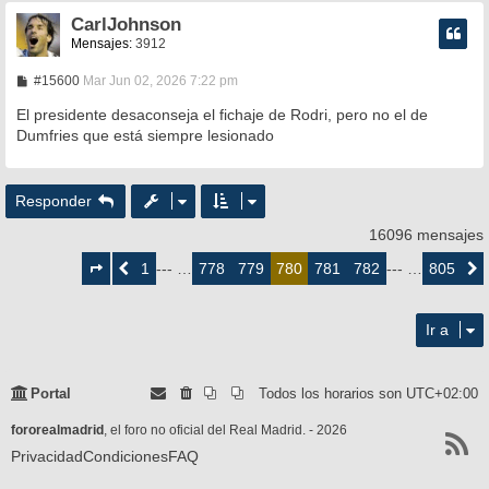
CarlJohnson
Mensajes:
3912
M
#15600
Mar Jun 02, 2026 7:22 pm
e
n
El presidente desaconseja el fichaje de Rodri, pero no el de
s
Dumfries que está siempre lesionado
a
j
e
Responder
16096 mensajes
Página
780
1
778
779
781
782
805
Anterior
--- …
780
--- …
Siguie
de
805
Ir a
Portal
Todos los horarios son
UTC+02:00
fororealmadrid
, el foro no oficial del Real Madrid. - 2026
Privacidad
Condiciones
FAQ