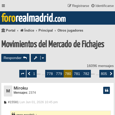
Registrarse
Identificarse
foro
realmadrid
.com
Portal
Índice
Principal
Otros jugadores
Movimientos del Mercado de Fichajes
Responder
16096 mensajes
Página
780
1
778
779
781
782
805
Anterior
--- …
780
--- …
Siguie
de
805
Miroku
M
Mensajes:
2374
M
#15581
Lun Jun 01, 2026 10:45 pm
e
n
s
perry
escribió:
↑