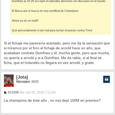
Dumfries la 24-25 era top5 en laterales derechos sin discusión en el mundo
El Barca aún lo busca en esa semifinal de Champions
Ahora ya es un inútil?
Que personalmente ni tan mal para luchar el puesto contra Trent
Si el fichaje me parecería acertado, pero me da la sensación que
si miramos por el foro el fichaje de arnold hace un año, que
acababan contrato Dumfries y él, mucha gente, pero que mucha,
no quería a arnold y si a Dumfries. Me da rabia, si al final se
ficha, que el holandés no llegara en vez arnold, y gratis.
[Jota]
Mensajes:
4826
M
#15599
Mar Jun 02, 2026 7:12 pm
e
n
La champions de éste año , no nos dejó 100M en premios?
s
a
j
e