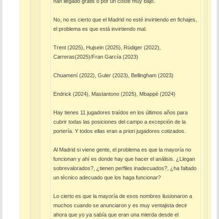
han llegado gratis o por un coste muy bajo.
No, no es cierto que el Madrid no esté invirtiendo en fichajes,
el problema es que está invirtiendo mal.
Trent (2025), Hujsein (2025), Rüdiger (2022),
Carreras(2025)/Fran García (2023)
Chuamení (2022), Guler (2023), Bellingham (2023)
Endrick (2024), Mastantono (2025), Mbappé (2024)
Hay tienes 11 jugadores traídos en los últimos años para
cubrir todas las posiciones del campo a excepción de la
portería. Y todos ellas eran a priori jugadores cotizados.
Al Madrid si viene gente, el problema es que la mayoría no
funcionan y ahí es donde hay que hacer el análisis. ¿Llegan
sobrevalorados?, ¿tienen perfiles inadecuados?, ¿ha faltado
un técnico adecuado que los haga funcionar?
Lo cierto es que la mayoría de esos nombres ilusionaron a
muchos cuando se anunciaron y es muy ventajista decir
ahora que yo ya sabía que eran una mierda desde el