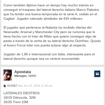
e
n
Como también dijimos hace un tiempo hay mucho interés en
s
conseguir el traspaso del lateral derecho italiano Marco Palestra
a
que ha tenido una buena temporada en la serie A, cedido en el
j
e
Cagliari. Jugador valorado alrededor de €45 millones.
El jugador que pertenece al Atalanta ha recibido ofertas del
Newcastle, Arsenal y Manchester City pero se rumorea que lo
tiene hecho con el Inter de Milan que quiere conseguir algo de
pasta a través de la venta de su lateral derecho Dumfries. Quizás
el forero Forza Inter nos pueda aclarar algo al respecto.
Jugador de 1,86 e internacional con Italia, interesante para el
lateral derecho aunque sea un central reconvertido
Apostata
Mensajes:
38895
M
#15587
Mar Jun 02, 2026 11:36 am
e
n
LATERALES DIESTROS
s
18/19 Odriozola, 32M
a
25/26 Trent 10M
j