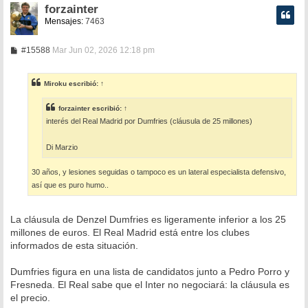
forzainter
Mensajes:
7463
M
#15588
Mar Jun 02, 2026 12:18 pm
e
n
s
Miroku
escribió:
↑
a
j
e
forzainter
escribió:
↑
interés del Real Madrid por Dumfries (cláusula de 25 millones)
Di Marzio
30 años, y lesiones seguidas o tampoco es un lateral especialista defensivo,
así que es puro humo..
La cláusula de Denzel Dumfries es ligeramente inferior a los 25
millones de euros. El Real Madrid está entre los clubes
informados de esta situación.
Dumfries figura en una lista de candidatos junto a Pedro Porro y
Fresneda. El Real sabe que el Inter no negociará: la cláusula es
el precio.