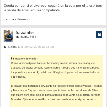
Queda por ver si el Liverpool seguirá en la puja por el lateral tras
la salida de Arne Slot, su compatriota.
Fabrizio Romano
forzainter
Mensajes:
7463
M
#15589
Mar Jun 02, 2026 12:23 pm
e
n
s
BWayne
escribió:
↑
a
Como también dijimos hace un tiempo hay mucho interés en conseguir el
j
e
traspaso del lateral derecho italiano Marco Palestra que ha tenido una buena
temporada en la serie A, cedido en el Cagliari. Jugador valorado alrededor de
€45 millones.
El jugador que pertenece al Atalanta ha recibido ofertas del Newcastle, Arsenal
y Manchester City pero se rumorea que lo tiene hecho con el Inter de Milan
que quiere conseguir algo de pasta a través de la venta de su lateral derecho
Dumfries. Quizás el forero Forza Inter nos pueda aclarar algo al respecto.