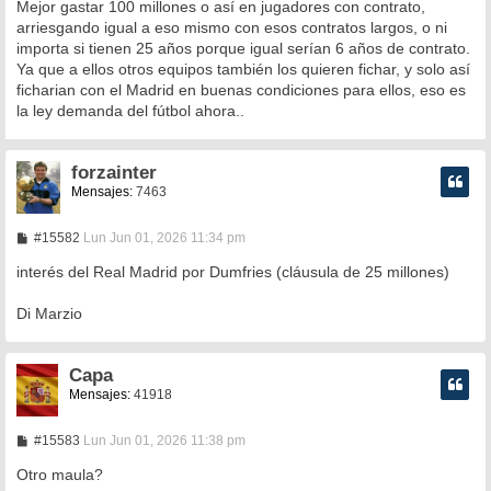
Mejor gastar 100 millones o así en jugadores con contrato,
arriesgando igual a eso mismo con esos contratos largos, o ni
importa si tienen 25 años porque igual serían 6 años de contrato.
Ya que a ellos otros equipos también los quieren fichar, y solo así
ficharian con el Madrid en buenas condiciones para ellos, eso es
la ley demanda del fútbol ahora..
forzainter
Mensajes:
7463
M
#15582
Lun Jun 01, 2026 11:34 pm
e
n
interés del Real Madrid por Dumfries (cláusula de 25 millones)
s
a
Di Marzio
j
e
Capa
Mensajes:
41918
M
#15583
Lun Jun 01, 2026 11:38 pm
e
n
Otro maula?
s