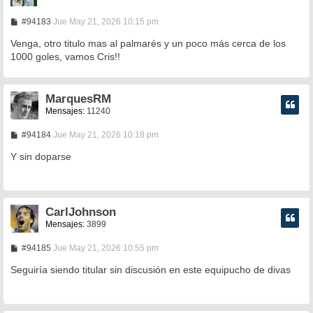
M
#94183
Jue May 21, 2026 10:15 pm
e
n
Venga, otro titulo mas al palmarés y un poco más cerca de los
s
1000 goles, vamos Cris!!
a
j
e
MarquesRM
Mensajes:
11240
M
#94184
Jue May 21, 2026 10:18 pm
e
n
Y sin doparse
s
a
j
e
CarlJohnson
Mensajes:
3899
M
#94185
Jue May 21, 2026 10:55 pm
e
n
Seguiría siendo titular sin discusión en este equipucho de divas
s
a
j
e