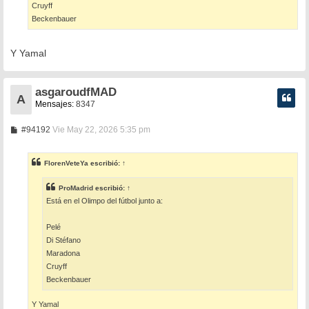
Cruyff
Beckenbauer
Y Yamal
asgaroudfMAD
A
Mensajes:
8347
M
#94192
Vie May 22, 2026 5:35 pm
e
n
s
FlorenVeteYa
escribió:
↑
a
j
e
ProMadrid
escribió:
↑
Está en el Olimpo del fútbol junto a:
Pelé
Di Stéfano
Maradona
Cruyff
Beckenbauer
Y Yamal