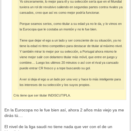
Yo sinceramente, lo mejor para él y su selección sería que en el Mundial
tuviera un rol de revulsivo saliendo en segundas partes contra rivales ya
cansados, creo que así es como mejor podría funcionar.
Porque seamos serios, como titular a su edad ya no le da, y lo vimos en
la Eurocopa que le costaba un montón y no le fue bien.
Tiene que dejar el ego a un lado y ser consciente de su situación, ya no
tiene la edad ni ritmo competitivo para destacar de titular al máximo nivel.
Y también mirar lo mejor por su selección, a Portugal ahora mismo le
viene mejor salir con delantero titular más móvil, que entre en juego y
combine.... Luego los ultimos 20 minutos o así con el rival ya cansado
puede entrar CR fresco y a tope buscando su gol.
A ver si deja el ego a un lado por una vez y hace lo más inteligente para
los intereses de su selección y los suyos propios.
Cris tiene que ser titular INDISCUTIPLA.
En la Eurocopa no le fue bien así, ahora 2 años más viejo ya me
dirás tú....
El nivel de la liga saudi no tiene nada que ver con el de un