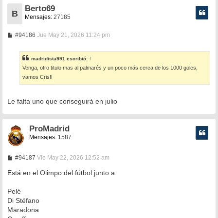
Berto69
B
Mensajes:
27185
M
#94186
Jue May 21, 2026 11:24 pm
e
n
s
madridista991
escribió:
↑
a
Venga, otro titulo mas al palmarés y un poco más cerca de los 1000 goles,
j
e
vamos Cris!!
Le falta uno que conseguirá en julio
ProMadrid
Mensajes:
1587
M
#94187
Vie May 22, 2026 12:52 am
e
n
Está en el Olimpo del fútbol junto a:
s
a
Pelé
j
e
Di Stéfano
Maradona