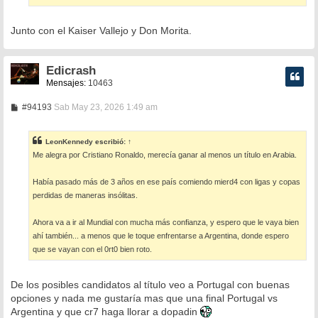
Junto con el Kaiser Vallejo y Don Morita.
Edicrash
Mensajes:
10463
M
#94193
Sab May 23, 2026 1:49 am
e
n
s
LeonKennedy
escribió:
↑
a
Me alegra por Cristiano Ronaldo, merecía ganar al menos un título en Arabia.
j
e
Había pasado más de 3 años en ese país comiendo mierd4 con ligas y copas
perdidas de maneras insólitas.
Ahora va a ir al Mundial con mucha más confianza, y espero que le vaya bien
ahí también... a menos que le toque enfrentarse a Argentina, donde espero
que se vayan con el 0rt0 bien roto.
De los posibles candidatos al título veo a Portugal con buenas
opciones y nada me gustaría mas que una final Portugal vs
Argentina y que cr7 haga llorar a dopadin