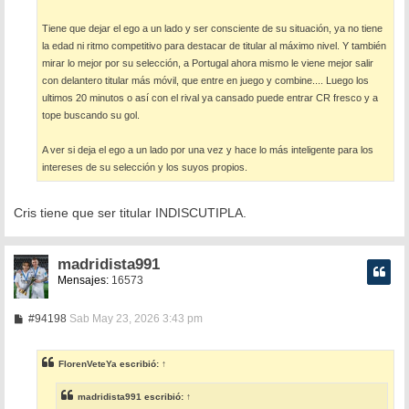
Tiene que dejar el ego a un lado y ser consciente de su situación, ya no tiene
la edad ni ritmo competitivo para destacar de titular al máximo nivel. Y también
mirar lo mejor por su selección, a Portugal ahora mismo le viene mejor salir
con delantero titular más móvil, que entre en juego y combine.... Luego los
ultimos 20 minutos o así con el rival ya cansado puede entrar CR fresco y a
tope buscando su gol.
A ver si deja el ego a un lado por una vez y hace lo más inteligente para los
intereses de su selección y los suyos propios.
Cris tiene que ser titular INDISCUTIPLA.
madridista991
Mensajes:
16573
M
#94198
Sab May 23, 2026 3:43 pm
e
n
s
FlorenVeteYa
escribió:
↑
a
j
e
madridista991
escribió:
↑