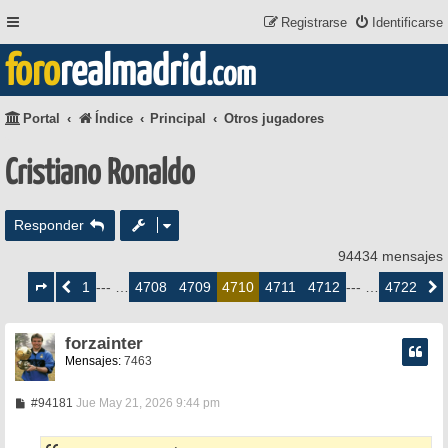
Registrarse
Identificarse
foro
realmadrid
.com
Portal
Índice
Principal
Otros jugadores
Cristiano Ronaldo
Responder
94434 mensajes
Página
4710
1
4708
4709
4711
4712
4722
Anterior
--- …
4710
--- …
Siguie
de
4722
forzainter
Mensajes:
7463
M
#94181
Jue May 21, 2026 9:44 pm
e
n
s