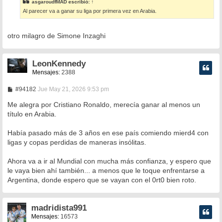
asgaroudfMAD
escribió:
↑
a
Al parecer va a ganar su liga por primera vez en Arabia.
j
e
otro milagro de Simone Inzaghi
LeonKennedy
Mensajes:
2388
M
#94182
Jue May 21, 2026 9:53 pm
e
n
Me alegra por Cristiano Ronaldo, merecía ganar al menos un
s
título en Arabia.
a
j
e
Había pasado más de 3 años en ese país comiendo mierd4 con
ligas y copas perdidas de maneras insólitas.
Ahora va a ir al Mundial con mucha más confianza, y espero que
le vaya bien ahí también... a menos que le toque enfrentarse a
Argentina, donde espero que se vayan con el 0rt0 bien roto.
madridista991
Mensajes:
16573