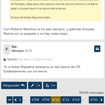
de Portugal y daba pena verlo, parecía una isla casi sin moverse y no fluia el
juego y no pudo hacer ni un gol en todo el torneo.
El paso del tiempo llega para todos.
Con Roberto Martínez lo ha sido siempre, y además Gonzalo
Ramos es un paquete y no hay nada mejor.
fer-
F
Mensajes:
6175
M
#94200
Sab May 23, 2026 4:03 pm
e
n
Yo si fuese Riquelme tantearía un last dance de CR.
s
Evidentemente con rol menor.
a
j
e
Responder
94434 mensajes
Página
4710
1
4708
4709
4711
4712
4722
Anterior
--- …
4710
--- …
Siguie
de