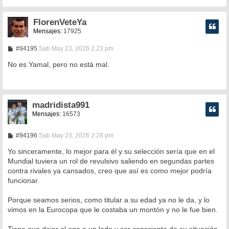
FlorenVeteYa
Mensajes:
17925
M
#94195
Sab May 23, 2026 2:23 pm
e
n
No es Yamal, pero no está mal.
s
a
j
e
madridista991
Mensajes:
16573
M
#94196
Sab May 23, 2026 2:28 pm
e
n
Yo sinceramente, lo mejor para él y su selección sería que en el
s
Mundial tuviera un rol de revulsivo saliendo en segundas partes
a
contra rivales ya cansados, creo que así es como mejor podría
j
e
funcionar.
Porque seamos serios, como titular a su edad ya no le da, y lo
vimos en la Eurocopa que le costaba un montón y no le fue bien.