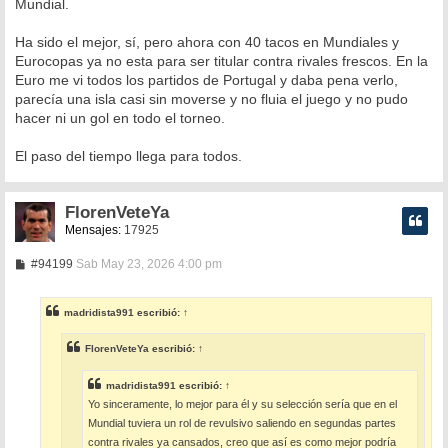
Mundial.
Ha sido el mejor, sí, pero ahora con 40 tacos en Mundiales y
Eurocopas ya no esta para ser titular contra rivales frescos. En la
Euro me vi todos los partidos de Portugal y daba pena verlo,
parecía una isla casi sin moverse y no fluia el juego y no pudo
hacer ni un gol en todo el torneo.
El paso del tiempo llega para todos.
FlorenVeteYa
Mensajes:
17925
M
#94199
Sab May 23, 2026 4:00 pm
e
n
s
madridista991
escribió:
↑
a
j
e
FlorenVeteYa
escribió:
↑
madridista991
escribió:
↑
Yo sinceramente, lo mejor para él y su selección sería que en el
Mundial tuviera un rol de revulsivo saliendo en segundas partes
contra rivales ya cansados, creo que así es como mejor podría