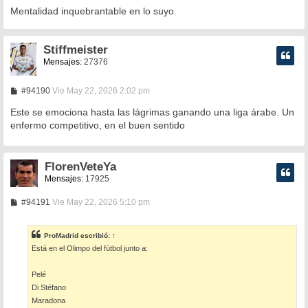
a
Mentalidad inquebrantable en lo suyo.
j
e
Stiffmeister
Mensajes:
27376
M
#94190
Vie May 22, 2026 2:02 pm
e
n
Este se emociona hasta las lágrimas ganando una liga árabe. Un
s
enfermo competitivo, en el buen sentido
a
j
e
FlorenVeteYa
Mensajes:
17925
M
#94191
Vie May 22, 2026 5:10 pm
e
n
s
ProMadrid
escribió:
↑
a
Está en el Olimpo del fútbol junto a:
j
e
Pelé
Di Stéfano
Maradona