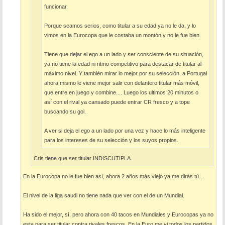
funcionar.
Porque seamos serios, como titular a su edad ya no le da, y lo
vimos en la Eurocopa que le costaba un montón y no le fue bien.
Tiene que dejar el ego a un lado y ser consciente de su situación,
ya no tiene la edad ni ritmo competitivo para destacar de titular al
máximo nivel. Y también mirar lo mejor por su selección, a Portugal
ahora mismo le viene mejor salir con delantero titular más móvil,
que entre en juego y combine.... Luego los ultimos 20 minutos o
así con el rival ya cansado puede entrar CR fresco y a tope
buscando su gol.
A ver si deja el ego a un lado por una vez y hace lo más inteligente
para los intereses de su selección y los suyos propios.
Cris tiene que ser titular INDISCUTIPLA.
En la Eurocopa no le fue bien así, ahora 2 años más viejo ya me dirás tú....
El nivel de la liga saudi no tiene nada que ver con el de un Mundial.
Ha sido el mejor, sí, pero ahora con 40 tacos en Mundiales y Eurocopas ya no
esta para ser titular contra rivales frescos. En la Euro me vi todos los partidos