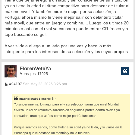
Tiene que dejar el ego a un lado y ser consciente de su situación,
ya no tiene la edad ni ritmo competitivo para destacar de titular al
máximo nivel. Y también mirar lo mejor por su selección, a
Portugal ahora mismo le viene mejor salir con delantero titular
más móvil, que entre en juego y combine.... Luego los ultimos 20
minutos o así con el rival ya cansado puede entrar CR fresco y a
tope buscando su gol.
A ver si deja el ego a un lado por una vez y hace lo más
inteligente para los intereses de su selección y los suyos propios.
FlorenVeteYa
Mensajes:
17925
M
#94197
Sab May 23, 2026 3:26 pm
e
n
s
madridista991
escribió:
↑
a
Yo sinceramente, lo mejor para él y su selección sería que en el Mundial
j
e
tuviera un rol de revulsivo saliendo en segundas partes contra rivales ya
cansados, creo que así es como mejor podría funcionar.
Porque seamos serios, como titular a su edad ya no le da, y lo vimos en la
Eurocopa que le costaba un montón y no le fue bien.