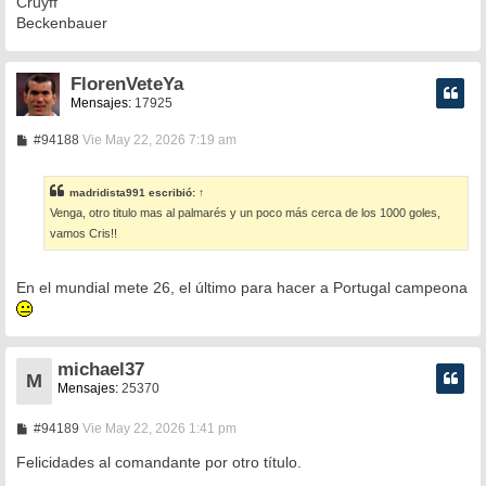
Cruyff
Beckenbauer
FlorenVeteYa
Mensajes:
17925
M
#94188
Vie May 22, 2026 7:19 am
e
n
s
madridista991
escribió:
↑
a
Venga, otro titulo mas al palmarés y un poco más cerca de los 1000 goles,
j
e
vamos Cris!!
En el mundial mete 26, el último para hacer a Portugal campeona
michael37
M
Mensajes:
25370
M
#94189
Vie May 22, 2026 1:41 pm
e
n
Felicidades al comandante por otro título.
s