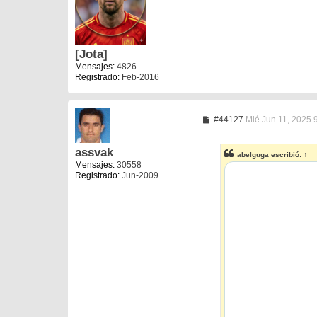
a
j
e
[Jota]
Mensajes:
4826
Registrado:
Feb-2016
M
#44127
Mié Jun 11, 2025 
e
n
s
assvak
abelguga
escribió:
↑
a
Mensajes:
30558
j
Registrado:
Jun-2009
e