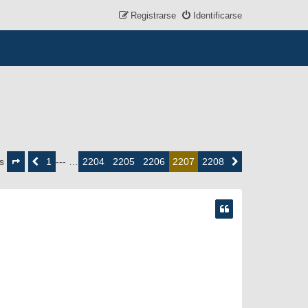
Registrarse
Identificarse
Página
2207
1
2204
2205
2206
2208
es
Anterior
--- …
2207
Siguiente
de
2208