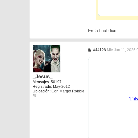
En la final dice....
M
#44128
Mié Jun 11, 2025 
e
n
s
a
j
e
_Jesus_
Mensajes:
50197
Registrado:
May-2012
Ubicación:
Con Margot Robbie
🤣