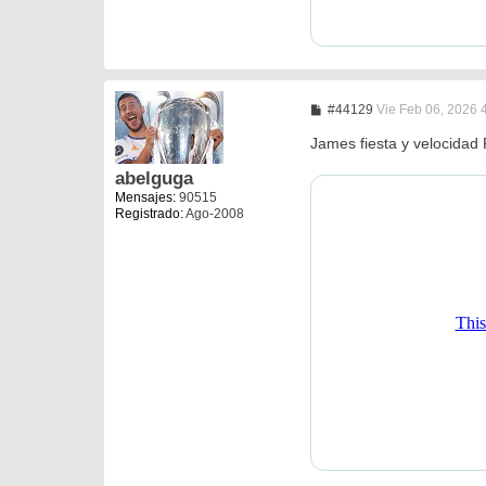
M
#44129
Vie Feb 06, 2026 
e
n
James fiesta y velocidad
s
a
abelguga
j
Mensajes:
90515
e
Registrado:
Ago-2008