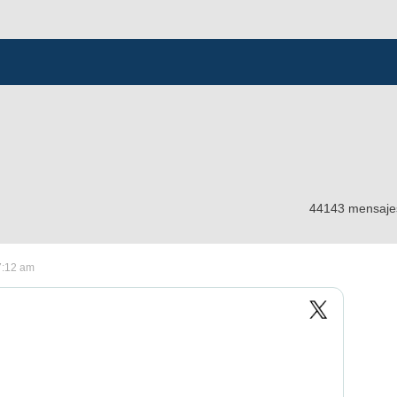
44143 mensaj
7:12 am