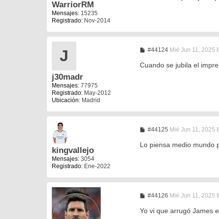
s
WarriorRM
a
Mensajes:
15235
j
Registrado:
Nov-2014
e
M
#44124
Mié Jun 11, 2025 
J
e
n
Cuando se jubila el impr
s
j30madr
a
j
Mensajes:
77975
e
Registrado:
May-2012
Ubicación:
Madrid
M
#44125
Mié Jun 11, 2025 
e
n
Lo piensa medio mundo 
kingvallejo
s
a
Mensajes:
3054
j
Registrado:
Ene-2022
e
M
#44126
Mié Jun 11, 2025 
e
n
Yo vi que arrugó James 
s