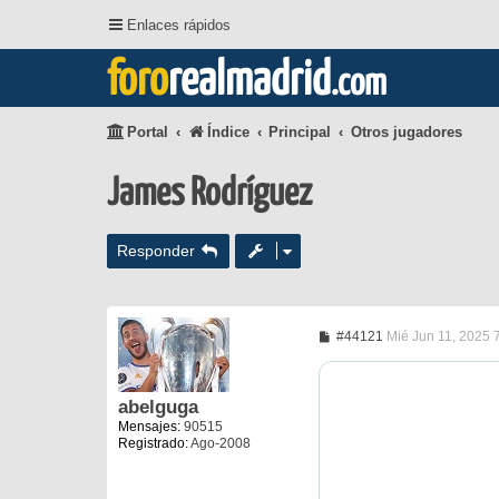
Enlaces rápidos
foro
realmadrid
.com
Portal
Índice
Principal
Otros jugadores
James Rodríguez
Responder
M
#44121
Mié Jun 11, 2025 
e
n
s
a
abelguga
j
Mensajes:
90515
e
Registrado:
Ago-2008