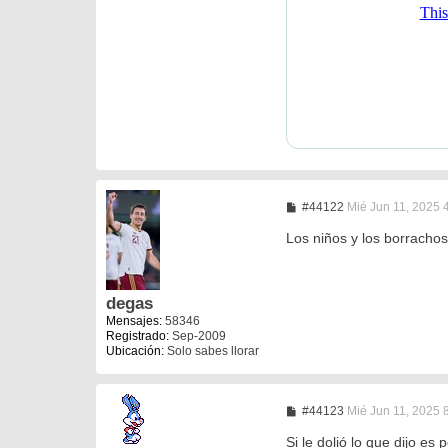
M
#44122
Mié Jun 11, 2025 
e
n
Los niños y los borracho
s
a
j
e
degas
Mensajes:
58346
Registrado:
Sep-2009
Ubicación:
Solo sabes llorar
M
#44123
Mié Jun 11, 2025 
e
n
Si le dolió lo que dijo es 