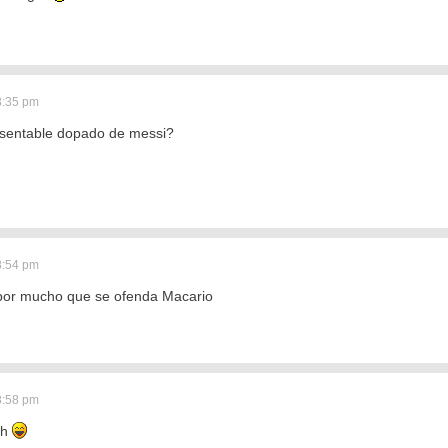
8:35 pm
esentable dopado de messi?
8:54 pm
por mucho que se ofenda Macario
8:58 pm
eh