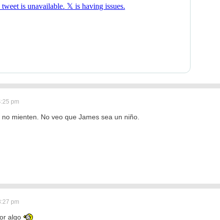
4:25 pm
s no mienten. No veo que James sea un niño.
8:27 pm
por algo