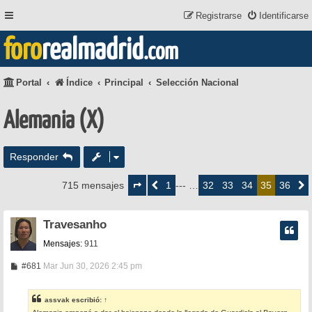
Registrarse
Identificarse
foro
realmadrid
.com
Portal
Índice
Principal
Selección Nacional
Alemania (X)
Responder
Página
35
1
32
33
34
36
715 mensajes
Anterior
--- …
35
Siguie
de
36
Travesanho
Mensajes:
911
M
#681
Mar Jun 30, 2026 2:45 pm
e
n
s
assvak
escribió:
↑
a