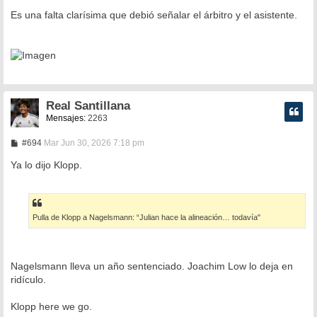
Es una falta clarísima que debió señalar el árbitro y el asistente.
Real Santillana
Mensajes:
2263
M
#694
Mar Jun 30, 2026 7:18 pm
e
n
Ya lo dijo Klopp.
s
a
j
e
Pulla de Klopp a Nagelsmann: “Julian hace la alineación… todavía"
Nagelsmann lleva un año sentenciado. Joachim Low lo deja en
ridículo.
Klopp here we go.