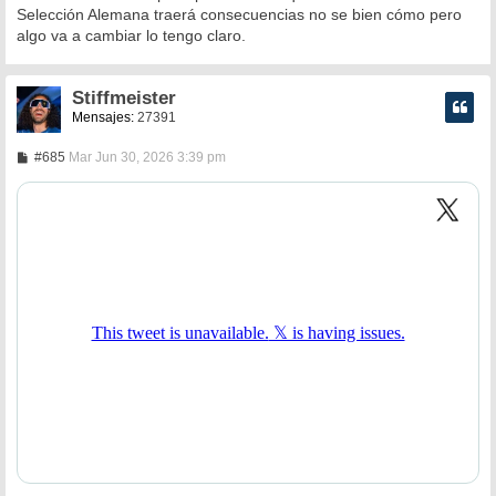
Selección Alemana traerá consecuencias no se bien cómo pero
algo va a cambiar lo tengo claro.
Stiffmeister
Mensajes:
27391
M
#685
Mar Jun 30, 2026 3:39 pm
e
n
s
a
j
e