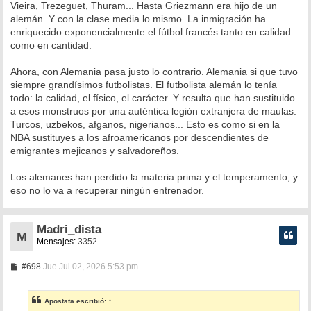
Vieira, Trezeguet, Thuram... Hasta Griezmann era hijo de un
alemán. Y con la clase media lo mismo. La inmigración ha
enriquecido exponencialmente el fútbol francés tanto en calidad
como en cantidad.
Ahora, con Alemania pasa justo lo contrario. Alemania si que tuvo
siempre grandísimos futbolistas. El futbolista alemán lo tenía
todo: la calidad, el físico, el carácter. Y resulta que han sustituido
a esos monstruos por una auténtica legión extranjera de maulas.
Turcos, uzbekos, afganos, nigerianos... Esto es como si en la
NBA sustituyes a los afroamericanos por descendientes de
emigrantes mejicanos y salvadoreños.
Los alemanes han perdido la materia prima y el temperamento, y
eso no lo va a recuperar ningún entrenador.
Madri_dista
M
Mensajes:
3352
M
#698
Jue Jul 02, 2026 5:53 pm
e
n
s
Apostata
escribió:
↑
a