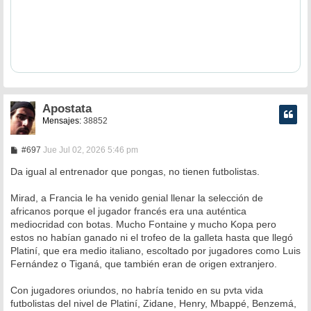
Apostata
Mensajes:
38852
M
#697
Jue Jul 02, 2026 5:46 pm
e
n
Da igual al entrenador que pongas, no tienen futbolistas.
s
a
Mirad, a Francia le ha venido genial llenar la selección de
j
e
africanos porque el jugador francés era una auténtica
mediocridad con botas. Mucho Fontaine y mucho Kopa pero
estos no habían ganado ni el trofeo de la galleta hasta que llegó
Platiní, que era medio italiano, escoltado por jugadores como Luis
Fernández o Tiganá, que también eran de origen extranjero.
Con jugadores oriundos, no habría tenido en su pvta vida
futbolistas del nivel de Platiní, Zidane, Henry, Mbappé, Benzemá,