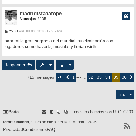
madridistaaatope
Mensajes:
8135
M
#700
Vie Jul 03, 2026 12:26 am
e
n
para mi la gran sorpresa del mundial, su eliminación con
s
jugadores como havertz, musiala, y florian wirth
a
j
e
Responder
Página
35
1
32
33
34
36
715 mensajes
Anterior
--- …
35
Siguie
de
36
Ir a
Portal
Todos los horarios son
UTC+02:00
fororealmadrid
, el foro no oficial del Real Madrid. - 2026
Privacidad
Condiciones
FAQ