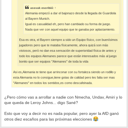
assvak
escribió:
↑
Alemania empezó a dar el bajonazo desde la llegada de Guardiola
al Bayern Munich.
Igual es casualidad eh, pero han cambiado su forma de juego.
Nada que ver con aquel equipo que te ganaba por aplastamiento.
Esa es otra, el Bayern siempre a sido un Equipo físico, con buenísimos
jugadores pero que te mataba físicamente, ahora quizá son más
vistosos, però no dan esa sensación de superioridad física de antes y
todo los equipos Alemanes parece que están interesados más al juego
bonito que ser equipos "Alemanes" de toda la vida
Asi es,Alemania te tiene que arrinconar con su fortaleza siendo un rodillo y
esta Alemania no lo consigue,tiene gotas de calidad pero les falta ser mas
"Alemanes" en todos los sentidos,es como descafeinada.
¿Pero cómo vas a arrollar a nadie con Nmecha, Undav, Amiri y lo
que queda de Leroy Johns... digo Sané?
Esto que voy a decir no es nada popular, pero ayer la AfD ganó
otros diez escaños para las próximas elecciones