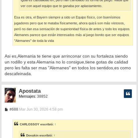
Igual es casualidad eh, pero han cambiado su forma de juego. Nada que
ver con aquel equipo que te ganaba por aplastamiento.
Esa es otra, el Bayern siempre a sido un Equipo físico, con buenísimos
jugadores pero que te mataba físicamente, ahora quizá son más vistosos,
però no dan esa sensación de superioridad física de antes y todo los equipos
Alemanes parece que están interesados más al juego bonito que ser equipos
"Alemanes" de toda la vida
Asi es,Alemania te tiene que arrinconar con su fortaleza siendo
un rodillo y esta Alemania no lo consigue,tiene gotas de calidad
pero les falta ser mas "Alemanes" en todos los sentidos,es como
descafeinada.
Apostata
Mensajes:
38852
M
#688
Mar Jun 30, 2026 4:58 pm
e
n
s
CARLOSSOY
escribió:
↑
a
j
e
Dovakin
escribió:
↑