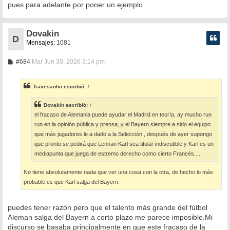
pues para adelante por poner un ejemplo
Dovakin
D
Mensajes:
1081
M
#684
Mar Jun 30, 2026 3:14 pm
e
n
s
Travesanho
escribió:
↑
a
j
e
Dovakin
escribió:
↑
el fracaso de Alemania puede ayudar el Madrid en teoría, ay mucho run
run en la opinión pública y prensa, y el Bayern siempre a sido el equipo
que más jugadores le a dado a la Selección , después de ayer supongo
que pronto se pedirá que Lennan Karl sea titular indiscutible y Karl es un
mediapunta que juega de estremo derecho como cierto Francés.....
No tiene absolutamente nada que ver una cosa con la otra, de hecho lo más
probable es que Karl salga del Bayern.
puedes tener razón pero que el talento más grande del fútbol
Aleman salga del Bayern a corto plazo me parece imposible.Mi
discurso se basaba principalmente en que este fracaso de la