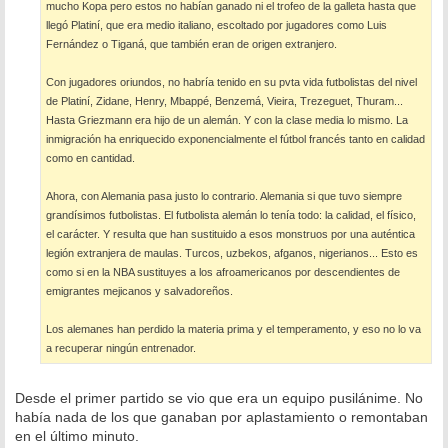
mucho Kopa pero estos no habían ganado ni el trofeo de la galleta hasta que
llegó Platiní, que era medio italiano, escoltado por jugadores como Luis
Fernández o Tiganá, que también eran de origen extranjero.
Con jugadores oriundos, no habría tenido en su pvta vida futbolistas del nivel
de Platiní, Zidane, Henry, Mbappé, Benzemá, Vieira, Trezeguet, Thuram...
Hasta Griezmann era hijo de un alemán. Y con la clase media lo mismo. La
inmigración ha enriquecido exponencialmente el fútbol francés tanto en calidad
como en cantidad.
Ahora, con Alemania pasa justo lo contrario. Alemania si que tuvo siempre
grandísimos futbolistas. El futbolista alemán lo tenía todo: la calidad, el físico,
el carácter. Y resulta que han sustituido a esos monstruos por una auténtica
legión extranjera de maulas. Turcos, uzbekos, afganos, nigerianos... Esto es
como si en la NBA sustituyes a los afroamericanos por descendientes de
emigrantes mejicanos y salvadoreños.
Los alemanes han perdido la materia prima y el temperamento, y eso no lo va
a recuperar ningún entrenador.
Desde el primer partido se vio que era un equipo pusilánime. No
había nada de los que ganaban por aplastamiento o remontaban
en el último minuto.