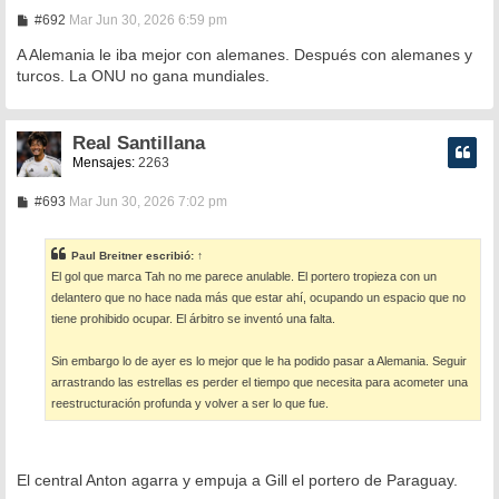
M
#692
Mar Jun 30, 2026 6:59 pm
e
n
A Alemania le iba mejor con alemanes. Después con alemanes y
s
turcos. La ONU no gana mundiales.
a
j
e
Real Santillana
Mensajes:
2263
M
#693
Mar Jun 30, 2026 7:02 pm
e
n
s
Paul Breitner
escribió:
↑
a
El gol que marca Tah no me parece anulable. El portero tropieza con un
j
e
delantero que no hace nada más que estar ahí, ocupando un espacio que no
tiene prohibido ocupar. El árbitro se inventó una falta.
Sin embargo lo de ayer es lo mejor que le ha podido pasar a Alemania. Seguir
arrastrando las estrellas es perder el tiempo que necesita para acometer una
reestructuración profunda y volver a ser lo que fue.
El central Anton agarra y empuja a Gill el portero de Paraguay.