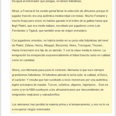
Da igual al entrenador que pongas, no tienen futbolistas.
j
e
Mirad, a Francia le ha venido genial llenar la selección de africanos porque el
jugador francés era una auténtica mediocridad con botas. Mucho Fontaine y
mucho Kopa pero estos no habían ganado ni el trofeo de la galleta hasta que
llegó Platiní, que era medio italiano, escoltado por jugadores como Luis
Fernández o Tiganá, que también eran de origen extranjero.
Con jugadores oriundos, no habría tenido en su pvta vida futbolistas del nivel
de Platiní, Zidane, Henry, Mbappé, Benzemá, Vieira, Trezeguet, Thuram...
Hasta Griezmann era hijo de un alemán. Y con la clase media lo mismo. La
inmigración ha enriquecido exponencialmente el fútbol francés tanto en calidad
como en cantidad.
Ahora, con Alemania pasa justo lo contrario. Alemania si que tuvo siempre
grandísimos futbolistas. El futbolista alemán lo tenía todo: la calidad, el físico,
el carácter. Y resulta que han sustituido a esos monstruos por una auténtica
legión extranjera de maulas. Turcos, uzbekos, afganos, nigerianos... Esto es
como si en la NBA sustituyes a los afroamericanos por descendientes de
emigrantes mejicanos y salvadoreños.
Los alemanes han perdido la materia prima y el temperamento, y eso no lo va
a recuperar ningún entrenador.