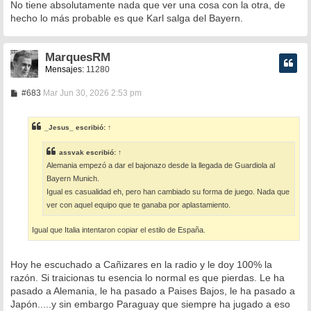
No tiene absolutamente nada que ver una cosa con la otra, de
hecho lo más probable es que Karl salga del Bayern.
MarquesRM
Mensajes:
11280
M
#683
Mar Jun 30, 2026 2:53 pm
e
n
s
_Jesus_
escribió:
↑
a
j
e
assvak
escribió:
↑
Alemania empezó a dar el bajonazo desde la llegada de Guardiola al
Bayern Munich.
Igual es casualidad eh, pero han cambiado su forma de juego. Nada que
ver con aquel equipo que te ganaba por aplastamiento.
Igual que Italia intentaron copiar el estilo de España.
Hoy he escuchado a Cañizares en la radio y le doy 100% la
razón. Si traicionas tu esencia lo normal es que pierdas. Le ha
pasado a Alemania, le ha pasado a Paises Bajos, le ha pasado a
Japón.....y sin embargo Paraguay que siempre ha jugado a eso