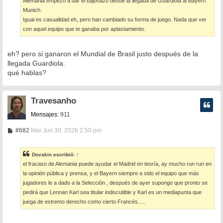
Alemania empezó a dar el bajonazo desde la llegada de Guardiola al Bayern
j
e
Munich.
Igual es casualidad eh, pero han cambiado su forma de juego. Nada que ver
con aquel equipo que te ganaba por aplastamiento.
eh? pero si ganaron el Mundial de Brasil justo después de la
llegada Guardiola.
qué hablas?
Travesanho
Mensajes:
911
M
#682
Mar Jun 30, 2026 2:50 pm
e
n
s
Dovakin
escribió:
↑
a
el fracaso de Alemania puede ayudar el Madrid en teoría, ay mucho run run en
j
e
la opinión pública y prensa, y el Bayern siempre a sido el equipo que más
jugadores le a dado a la Selección , después de ayer supongo que pronto se
pedirá que Lennan Karl sea titular indiscutible y Karl es un mediapunta que
juega de estremo derecho como cierto Francés.....