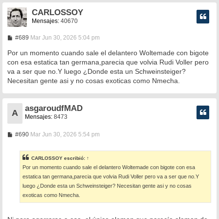
CARLOSSOY
Mensajes:
40670
M
#689
Mar Jun 30, 2026 5:04 pm
e
n
Por un momento cuando sale el delantero Woltemade con bigote
s
con esa estatica tan germana,parecia que volvia Rudi Voller pero
a
va a ser que no.Y luego ¿Donde esta un Schweinsteiger?
j
e
Necesitan gente asi y no cosas exoticas como Nmecha.
asgaroudfMAD
A
Mensajes:
8473
M
#690
Mar Jun 30, 2026 5:54 pm
e
n
s
CARLOSSOY
escribió:
↑
a
Por un momento cuando sale el delantero Woltemade con bigote con esa
j
e
estatica tan germana,parecia que volvia Rudi Voller pero va a ser que no.Y
luego ¿Donde esta un Schweinsteiger? Necesitan gente asi y no cosas
exoticas como Nmecha.