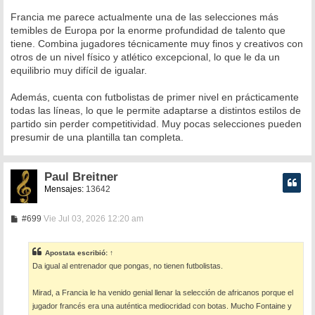
Francia me parece actualmente una de las selecciones más
temibles de Europa por la enorme profundidad de talento que
tiene. Combina jugadores técnicamente muy finos y creativos con
otros de un nivel físico y atlético excepcional, lo que le da un
equilibrio muy difícil de igualar.
Además, cuenta con futbolistas de primer nivel en prácticamente
todas las líneas, lo que le permite adaptarse a distintos estilos de
partido sin perder competitividad. Muy pocas selecciones pueden
presumir de una plantilla tan completa.
Paul Breitner
Mensajes:
13642
M
#699
Vie Jul 03, 2026 12:20 am
e
n
s
Apostata
escribió:
↑
a
Da igual al entrenador que pongas, no tienen futbolistas.
j
e
Mirad, a Francia le ha venido genial llenar la selección de africanos porque el
jugador francés era una auténtica mediocridad con botas. Mucho Fontaine y