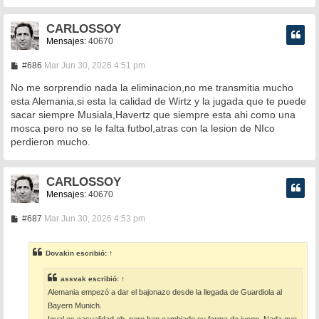
CARLOSSOY
Mensajes:
40670
M
#686
Mar Jun 30, 2026 4:51 pm
e
n
No me sorprendio nada la eliminacion,no me transmitia mucho
s
esta Alemania,si esta la calidad de Wirtz y la jugada que te puede
a
sacar siempre Musiala,Havertz que siempre esta ahi como una
j
e
mosca pero no se le falta futbol,atras con la lesion de NIco
perdieron mucho.
CARLOSSOY
Mensajes:
40670
M
#687
Mar Jun 30, 2026 4:53 pm
e
n
s
Dovakin
escribió:
↑
a
j
e
assvak
escribió:
↑
Alemania empezó a dar el bajonazo desde la llegada de Guardiola al
Bayern Munich.