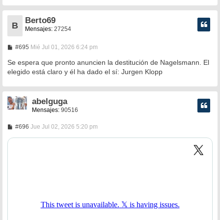
Berto69
B
Mensajes:
27254
M
#695
Mié Jul 01, 2026 6:24 pm
e
n
Se espera que pronto anuncien la destitución de Nagelsmann. El
s
elegido está claro y él ha dado el sí: Jurgen Klopp
a
j
e
abelguga
Mensajes:
90516
M
#696
Jue Jul 02, 2026 5:20 pm
e
n
s
a
j
e