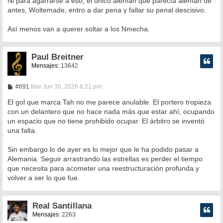
Ni para agarrarse a eso, el único aleman que parecía aleman de
antes, Woltemade, entro a dar pena y fallar su penal descisivo.
Así menos van a querer soltar a los Nmecha.
Paul Breitner
Mensajes:
13642
M
#691
Mar Jun 30, 2026 6:21 pm
e
n
El gol que marca Tah no me parece anulable. El portero tropieza
s
con un delantero que no hace nada más que estar ahí, ocupando
a
un espacio que no tiene prohibido ocupar. El árbitro se inventó
j
e
una falta.
Sin embargo lo de ayer es lo mejor que le ha podido pasar a
Alemania. Seguir arrastrando las estrellas es perder el tiempo
que necesita para acometer una reestructuración profunda y
volver a ser lo que fue.
Real Santillana
Mensajes:
2263