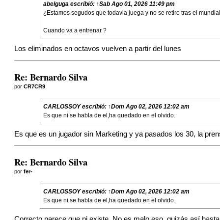
abelguga
escribió:
↑
Sab Ago 01, 2026 11:49 pm
¿Estamos segudos que todavia juega y no se retiro tras el mundial
Cuando va a entrenar ?
Los eliminados en octavos vuelven a partir del lunes
Re: Bernardo Silva
por
CR7CR9
CARLOSSOY
escribió:
↑
Dom Ago 02, 2026 12:02 am
Es que ni se habla de el,ha quedado en el olvido.
Es que es un jugador sin Marketing y ya pasados los 30, la pren
Re: Bernardo Silva
por
fer-
CARLOSSOY
escribió:
↑
Dom Ago 02, 2026 12:02 am
Es que ni se habla de el,ha quedado en el olvido.
Correcto parece que ni existe. No es malo eso, quizás así hast