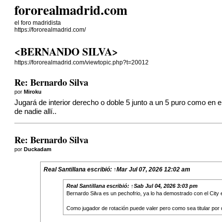
fororealmadrid.com
el foro madridista
https://fororealmadrid.com/
<BERNANDO SILVA>
https://fororealmadrid.com/viewtopic.php?t=20012
Re: Bernardo Silva
por
Miroku
Jugará de interior derecho o doble 5 junto a un 5 puro como en 
de nadie allí..
Re: Bernardo Silva
por
Duckadam
Real Santillana
escribió:
↑
Mar Jul 07, 2026 12:02 am
Real Santillana
escribió:
↑
Sab Jul 04, 2026 3:03 pm
Bernardo Silva es un pechofrio, ya lo ha demostrado con el Cit
Como jugador de rotación puede valer pero como sea titular por 