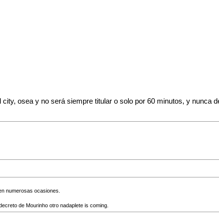
el city, osea y no será siempre titular o solo por 60 minutos, y nunc
y en numerosas ocasiones.
decreto de Mourinho otro nadaplete is coming.