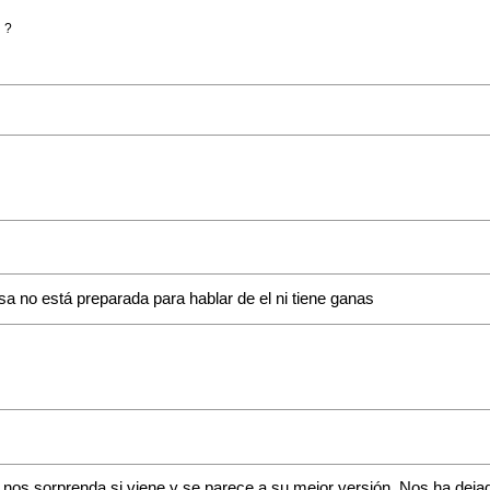
 ?
sa no está preparada para hablar de el ni tiene ganas
a nos sorprenda si viene y se parece a su mejor versión. Nos ha dej