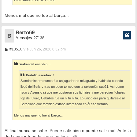
interesado en él ese verano.
Menos mal que no fue al Barça...
Berto69
B
Mensajes:
27138
M
#13510
Vie Jun 26, 2026 8:32 pm
e
n
s
Wakandel
escribió:
↑
a
j
e
Berto69
escribió:
↑
Siendo sincero nunca fue un jugador de mi agrado y hablo de cuando
llegó del Betis y tras un buen torneo con la selección sub21. Así como
Isco y Asensio sí que me gustaron sus fichajes y me parecían fichajes
top de futuro, Ceballos fue un ni fu ni fa. Lo único era para quitárselo al
Barcelona que también estaba interesado en él ese verano.
Menos mal que no fue al Barça...
Al final nunca se sabe. Puede salir bien o puede salir mal. Ante la
duda mejor tenerlo y que no fuera allí.