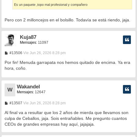
Es un paquete ,topo mal profesional y compañero
Pero con 2 milloncejos en el bolsillo. Todavía se está riendo, jaja.
Kuja87
Mensajes:
11097
M
#13506
Vie Jun 26, 2026 8:28 pm
e
n
Por fin! Menuda garrapata nos hemos quitado de encima. Ya era
s
hora, coño.
a
j
e
Wakandel
W
Mensajes:
12647
M
#13507
Vie Jun 26, 2026 8:28 pm
e
n
Al final va a resultar que los 2 años de mierda que llevamos son
s
culpa de Ceballos, jaja. Sois entrañables. Me pregunto cuantos
a
CEOs de grandes empresas hay aquí, jajajaja.
j
e