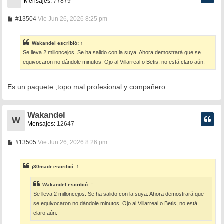
Mensajes:
77879
M
#13504
Vie Jun 26, 2026 8:25 pm
e
n
s
Wakandel
escribió:
↑
a
Se lleva 2 milloncejos. Se ha salido con la suya. Ahora demostrará que se
j
e
equivocaron no dándole minutos. Ojo al Villarreal o Betis, no está claro aún.
Es un paquete ,topo mal profesional y compañero
Wakandel
W
Mensajes:
12647
M
#13505
Vie Jun 26, 2026 8:26 pm
e
n
s
j30madr
escribió:
↑
a
j
e
Wakandel
escribió:
↑
Se lleva 2 milloncejos. Se ha salido con la suya. Ahora demostrará que
se equivocaron no dándole minutos. Ojo al Villarreal o Betis, no está
claro aún.