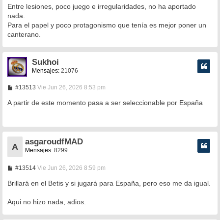
Entre lesiones, poco juego e irregularidades, no ha aportado
nada.
Para el papel y poco protagonismo que tenía es mejor poner un
canterano.
Sukhoi
Mensajes:
21076
M
#13513
Vie Jun 26, 2026 8:53 pm
e
n
A partir de este momento pasa a ser seleccionable por España
s
a
j
e
asgaroudfMAD
A
Mensajes:
8299
M
#13514
Vie Jun 26, 2026 8:59 pm
e
n
Brillará en el Betis y si jugará para España, pero eso me da igual.
s
a
Aqui no hizo nada, adios.
j
e