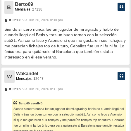
Berto69
B
Mensajes:
27138
M
#13508
Vie Jun 26, 2026 8:30 pm
e
n
Siendo sincero nunca fue un jugador de mi agrado y hablo de
s
cuando llegó del Betis y tras un buen torneo con la selección
a
sub21. Así como Isco y Asensio sí que me gustaron sus fichajes y
j
e
me parecían fichajes top de futuro, Ceballos fue un ni fu ni fa. Lo
único era para quitárselo al Barcelona que también estaba
interesado en él ese verano.
Wakandel
W
Mensajes:
12647
M
#13509
Vie Jun 26, 2026 8:31 pm
e
n
s
Berto69
escribió:
↑
a
Siendo sincero nunca fue un jugador de mi agrado y hablo de cuando llegó del
j
e
Betis y tras un buen torneo con la selección sub21. Así como Isco y Asensio
sí que me gustaron sus fichajes y me parecían fichajes top de futuro, Ceballos
fue un ni fu ni fa. Lo único era para quitárselo al Barcelona que también estaba