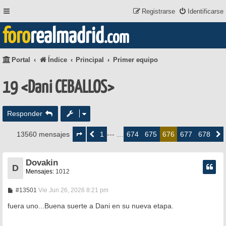
Registrarse
Identificarse
foro
realmadrid
.com
Portal
Índice
Principal
Primer equipo
19 <Dani CEBALLOS>
Responder
Página
676
1
674
675
677
678
13560 mensajes
Anterior
--- …
676
Siguie
de
678
Dovakin
D
Mensajes:
1012
M
#13501
Vie Jun 26, 2026 8:21 pm
e
n
fuera uno...Buena suerte a Dani en su nueva etapa.
s
a
j