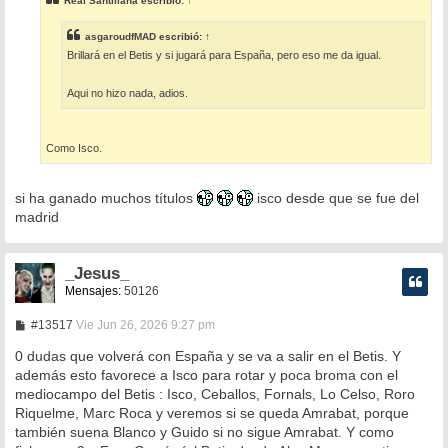
Real Santillana
escribió:
↑
a
j
e
asgaroudfMAD
escribió:
↑
Brillará en el Betis y si jugará para España, pero eso me da igual.
Aqui no hizo nada, adios.
Como Isco.
si ha ganado muchos títulos
isco desde que se fue del
madrid
_Jesus_
Mensajes:
50126
M
#13517
Vie Jun 26, 2026 9:27 pm
e
n
0 dudas que volverá con España y se va a salir en el Betis. Y
s
además esto favorece a Isco para rotar y poca broma con el
a
mediocampo del Betis : Isco, Ceballos, Fornals, Lo Celso, Roro
j
e
Riquelme, Marc Roca y veremos si se queda Amrabat, porque
también suena Blanco y Guido si no sigue Amrabat. Y como