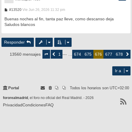
M
#13520
Vie Jun 26, 2026 11:32 pm
e
n
Buenas noches al fin, tanta paz lleve, como descanso deja
s
Saludos blancos
a
j
e
Responder
Página
676
1
674
675
677
678
13560 mensajes
Anterior
--- …
676
Siguie
de
678
Ir a
Portal
Todos los horarios son
UTC+02:00
fororealmadrid
, el foro no oficial del Real Madrid. - 2026
Privacidad
Condiciones
FAQ