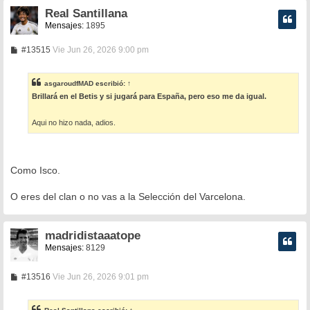
Real Santillana
Mensajes:
1895
M
#13515
Vie Jun 26, 2026 9:00 pm
e
n
s
asgaroudfMAD
escribió:
↑
a
Brillará en el Betis y si jugará para España, pero eso me da igual.
j
e
Aqui no hizo nada, adios.
Como Isco.
O eres del clan o no vas a la Selección del Varcelona.
madridistaaatope
Mensajes:
8129
M
#13516
Vie Jun 26, 2026 9:01 pm
e
n
s