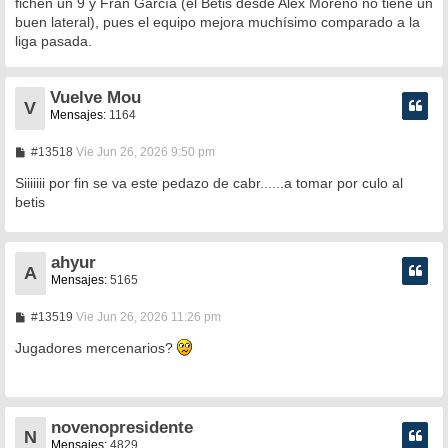
fichen un 9 y Fran García (el Betis desde Alex Moreno no tiene un
buen lateral), pues el equipo mejora muchísimo comparado a la
liga pasada.
Vuelve Mou
V
Mensajes:
1164
M
#13518
Vie Jun 26, 2026 9:50 pm
e
n
Siiiiiii por fin se va este pedazo de cabr......a tomar por culo al
s
betis
a
j
e
ahyur
A
Mensajes:
5165
M
#13519
Vie Jun 26, 2026 11:26 pm
e
n
Jugadores mercenarios?
s
a
j
e
novenopresidente
N
Mensajes:
4829