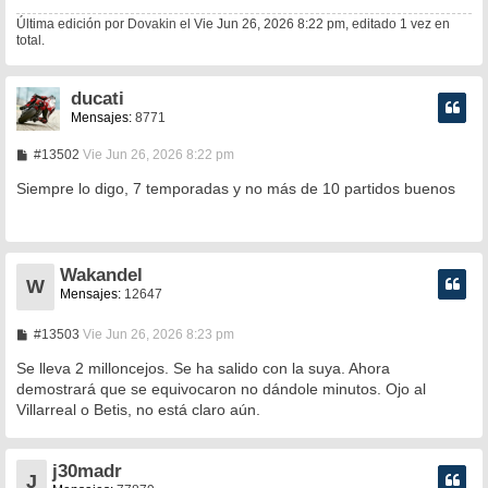
e
Última edición por
Dovakin
el Vie Jun 26, 2026 8:22 pm, editado 1 vez en
total.
ducati
Mensajes:
8771
M
#13502
Vie Jun 26, 2026 8:22 pm
e
n
Siempre lo digo, 7 temporadas y no más de 10 partidos buenos
s
a
j
e
Wakandel
W
Mensajes:
12647
M
#13503
Vie Jun 26, 2026 8:23 pm
e
n
Se lleva 2 milloncejos. Se ha salido con la suya. Ahora
s
demostrará que se equivocaron no dándole minutos. Ojo al
a
Villarreal o Betis, no está claro aún.
j
e
j30madr
J