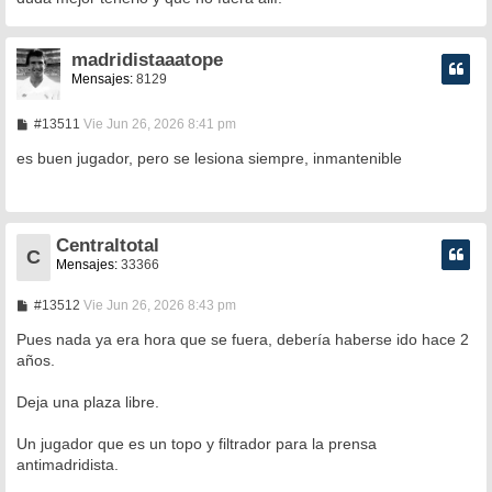
madridistaaatope
Mensajes:
8129
M
#13511
Vie Jun 26, 2026 8:41 pm
e
n
es buen jugador, pero se lesiona siempre, inmantenible
s
a
j
e
Centraltotal
C
Mensajes:
33366
M
#13512
Vie Jun 26, 2026 8:43 pm
e
n
Pues nada ya era hora que se fuera, debería haberse ido hace 2
s
años.
a
j
e
Deja una plaza libre.
Un jugador que es un topo y filtrador para la prensa
antimadridista.