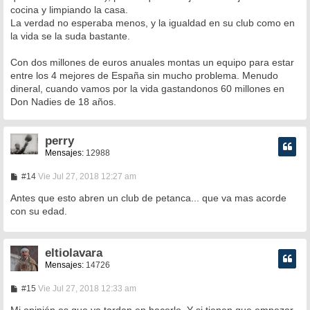
a
cocina y limpiando la casa.
j
e
La verdad no esperaba menos, y la igualdad en su club como en
la vida se la suda bastante.
Con dos millones de euros anuales montas un equipo para estar
entre los 4 mejores de España sin mucho problema. Menudo
dineral, cuando vamos por la vida gastandonos 60 millones en
Don Nadies de 18 años.
perry
Mensajes:
12988
M
#14
Vie Jul 27, 2018 12:27 am
e
n
Antes que esto abren un club de petanca... que va mas acorde
s
con su edad.
a
j
e
eltiolavara
Mensajes:
14726
M
#15
Vie Jul 27, 2018 12:33 am
e
n