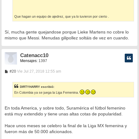
Que hagan un equipo de ajedrez, que ya lo tuvieron por cierto .
Sí, mucha gente quejandose porque Lieke Martens no cobre lo
mismo que Messi. Menudas gilipollez soltáis de vez en cuando.
Catenacc10
Mensajes:
1397
M
#20
Vie Jul 27, 2018 12:55 am
e
n
s
DIRTYHARRY escribió:
a
En Colombia ya se juega la Liga Femenina.
j
e
En toda America, y sobre todo, Suramérica el fútbol femenino
está muy extendido y tiene unas altas cotas de popularidad.
Hace unos meses se celebro la final de la Liga MX femenina y
fueron más de 50.000 aficionados.