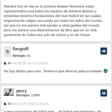
Hombre hoy en dia en la primera division femenina estan
representados casi todos los equipos de primera division y
encambio tenemos fundaciones del real madrid en las cuales
seguramente salgan una pasta por todos los lados del mundo,
ojo que no mw parece mal ayudar a otras gentes del mundo,
pero me parece una discriminacion de libro que en un club
puramente de futbol sea solo de chicos y no de chicas
SergioR
S
Mensajes:
91
M
#8
Jue Jul 26, 2018 10:29 pm
e
n
No hay dinero para eso. Tenemos que ahorrar para el estadio.
s
a
j
e
perry
Mensajes:
12988
M
#9
Jue Jul 26, 2018 10:31 pm
e
n
Luego querremos de futbol sala... de futbol sala femenino, de