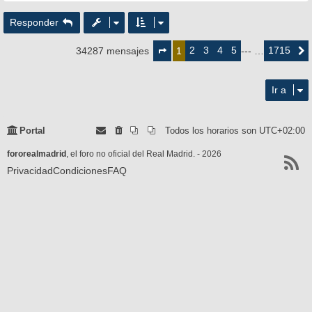
Responder
Página
1
2
3
4
5
1715
34287 mensajes
1
--- …
Siguie
de
1715
Ir a
Portal
Todos los horarios son
UTC+02:00
fororealmadrid
, el foro no oficial del Real Madrid. - 2026
Privacidad
Condiciones
FAQ