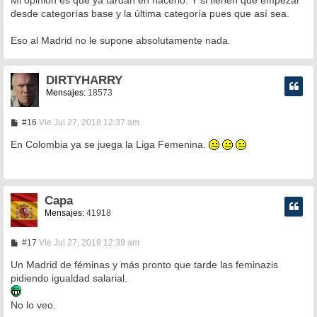
Mi opinión es que ya tardan en hacerlo. Y si tienen que empezar
s
desde categorías base y la última categoría pues que así sea.
a
j
e
Eso al Madrid no le supone absolutamente nada.
DIRTYHARRY
Mensajes:
18573
M
#16
Vie Jul 27, 2018 12:37 am
e
n
En Colombia ya se juega la Liga Femenina.
s
a
j
e
Capa
Mensajes:
41918
M
#17
Vie Jul 27, 2018 12:39 am
e
n
Un Madrid de féminas y más pronto que tarde las feminazis
s
pidiendo igualdad salarial.
a
j
e
No lo veo.