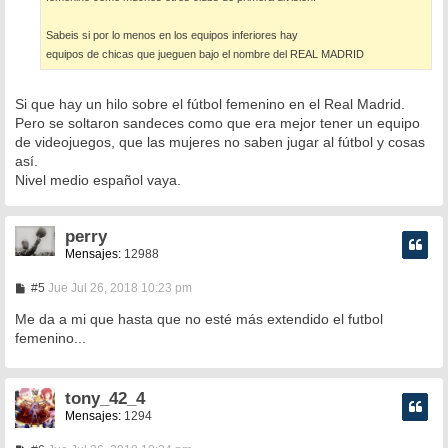
Sabeis si por lo menos en los equipos inferiores hay
equipos de chicas que jueguen bajo el nombre del REAL MADRID
Si que hay un hilo sobre el fútbol femenino en el Real Madrid.
Pero se soltaron sandeces como que era mejor tener un equipo
de videojuegos, que las mujeres no saben jugar al fútbol y cosas
así.
Nivel medio español vaya.
perry
Mensajes:
12988
M
#5
Jue Jul 26, 2018 10:23 pm
e
n
Me da a mi que hasta que no esté más extendido el futbol
s
femenino...
a
j
e
tony_42_4
Mensajes:
1294