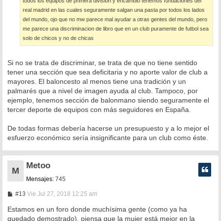
todos los equipos de primera division y encambio tenemos fundaciones del
real madrid en las cuales seguramente salgan una pasta por todos los lados
del mundo, ojo que no mw parece mal ayudar a otras gentes del mundo, pero
me parece una discriminacion de libro que en un club puramente de futbol sea
solo de chicos y no de chicas
Si no se trata de discriminar, se trata de que no tiene sentido
tener una sección que sea deficitaria y no aporte valor de club a
mayores. El baloncesto al menos tiene una tradición y un
palmarés que a nivel de imagen ayuda al club. Tampoco, por
ejemplo, tenemos sección de balonmano siendo seguramente el
tercer deporte de equipos con más seguidores en España.
De todas formas debería hacerse un presupuesto y a lo mejor el
esfuerzo económico sería insignificante para un club como éste.
Metoo
M
Mensajes:
745
M
#13
Vie Jul 27, 2018 12:25 am
e
n
Estamos en un foro donde muchísima gente (como ya ha
s
quedado demostrado), piensa que la mujer está mejor en la