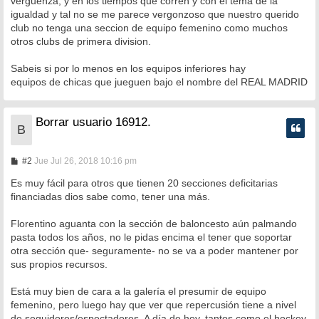
verguenza, y en los tiempos que corren y con el tema de la
j
e
igualdad y tal no se me parece vergonzoso que nuestro querido
club no tenga una seccion de equipo femenino como muchos
otros clubs de primera division.
Sabeis si por lo menos en los equipos inferiores hay
equipos de chicas que jueguen bajo el nombre del REAL MADRID
Borrar usuario 16912.
B
M
#2
Jue Jul 26, 2018 10:16 pm
e
n
Es muy fácil para otros que tienen 20 secciones deficitarias
s
financiadas dios sabe como, tener una más.
a
j
e
Florentino aguanta con la sección de baloncesto aún palmando
pasta todos los años, no le pidas encima el tener que soportar
otra sección que- seguramente- no se va a poder mantener por
sus propios recursos.
Está muy bien de cara a la galería el presumir de equipo
femenino, pero luego hay que ver que repercusión tiene a nivel
de seguidores/espectadores. A día de hoy, tantos como el hockey