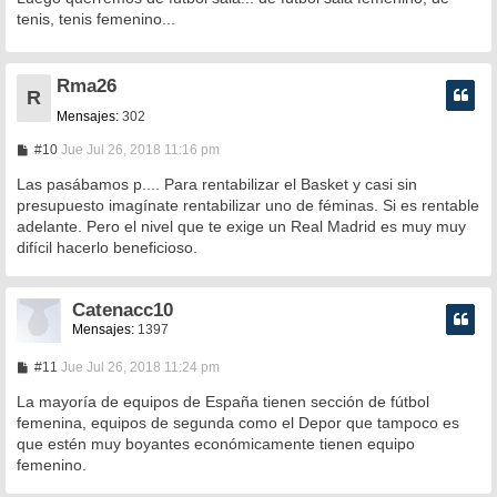
s
tenis, tenis femenino...
a
j
e
Rma26
R
Mensajes:
302
M
#10
Jue Jul 26, 2018 11:16 pm
e
n
Las pasábamos p.... Para rentabilizar el Basket y casi sin
s
presupuesto imagínate rentabilizar uno de féminas. Si es rentable
a
adelante. Pero el nivel que te exige un Real Madrid es muy muy
j
e
difícil hacerlo beneficioso.
Catenacc10
Mensajes:
1397
M
#11
Jue Jul 26, 2018 11:24 pm
e
n
La mayoría de equipos de España tienen sección de fútbol
s
femenina, equipos de segunda como el Depor que tampoco es
a
que estén muy boyantes económicamente tienen equipo
j
e
femenino.