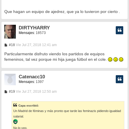
Que hagan un equipo de ajedrez, que ya lo tuvieron por cierto .
DIRTYHARRY
Mensajes:
18573
M
#18
Vie Jul 27, 2018 12:41 am
e
n
Particularmente disfruto viendo los partidos de equipos
s
femeninos, tal vez porque mi hija juega fútbol en el cole.
a
j
e
Catenacc10
Mensajes:
1397
M
#19
Vie Jul 27, 2018 12:50 am
e
n
s
Capa escribió:
a
Un Madrid de féminas y más pronto que tarde las feminazis pidiendo igualdad
j
e
salarial.
No lo veo.