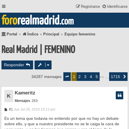
Registrarse
Identificarse
foro
realmadrid
.com
Portal
Índice
Principal
Equipo femenino
Real Madrid | FEMENINO
Responder
Página
1
2
3
4
5
1715
34287 mensajes
1
--- …
Siguie
de
1715
Kameritz
K
Mensajes:
263
M
#1
Jue Jul 26, 2018 10:12 pm
e
n
Es un tema que todavia no entiendo por que no hay un debate
s
sobre ello, y que a nuestro presidente no se le caiga la cara de
a