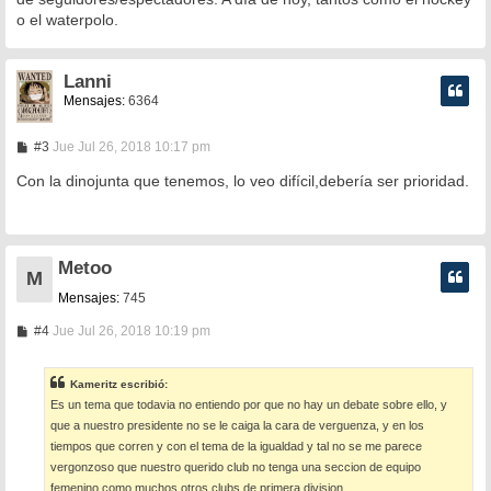
o el waterpolo.
Lanni
Mensajes:
6364
M
#3
Jue Jul 26, 2018 10:17 pm
e
n
Con la dinojunta que tenemos, lo veo difícil,debería ser prioridad.
s
a
j
e
Metoo
M
Mensajes:
745
M
#4
Jue Jul 26, 2018 10:19 pm
e
n
s
Kameritz escribió:
a
Es un tema que todavia no entiendo por que no hay un debate sobre ello, y
j
e
que a nuestro presidente no se le caiga la cara de verguenza, y en los
tiempos que corren y con el tema de la igualdad y tal no se me parece
vergonzoso que nuestro querido club no tenga una seccion de equipo
femenino como muchos otros clubs de primera division.