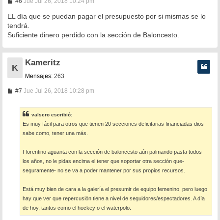
M
#6
Jue Jul 26, 2018 10:24 pm
e
n
EL día que se puedan pagar el presupuesto por si mismas se lo
s
tendrá.
a
Suficiente dinero perdido con la sección de Baloncesto.
j
e
Kameritz
K
Mensajes:
263
M
#7
Jue Jul 26, 2018 10:28 pm
e
n
s
valsero escribió:
a
Es muy fácil para otros que tienen 20 secciones deficitarias financiadas dios
j
e
sabe como, tener una más.
Florentino aguanta con la sección de baloncesto aún palmando pasta todos
los años, no le pidas encima el tener que soportar otra sección que-
seguramente- no se va a poder mantener por sus propios recursos.
Está muy bien de cara a la galería el presumir de equipo femenino, pero luego
hay que ver que repercusión tiene a nivel de seguidores/espectadores. A día
de hoy, tantos como el hockey o el waterpolo.