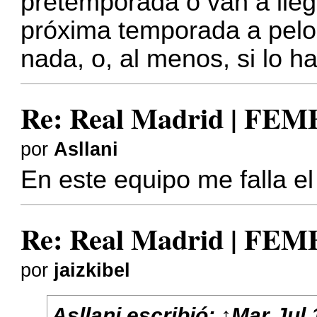
pretemporada o van a llega
próxima temporada a pel
nada, o, al menos, si lo 
Re: Real Madrid | FE
por
Asllani
En este equipo me falla e
Re: Real Madrid | FE
por
jaizkibel
Asllani
escribió:
↑
Mar Jul 