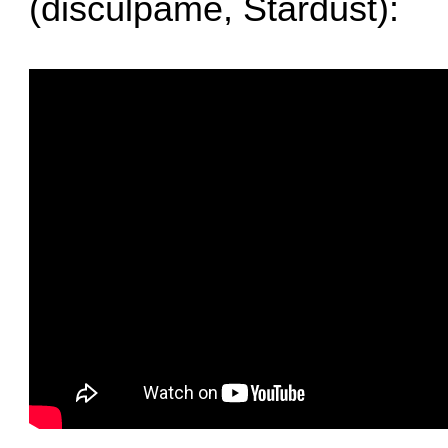
(discúlpame, Stardust):