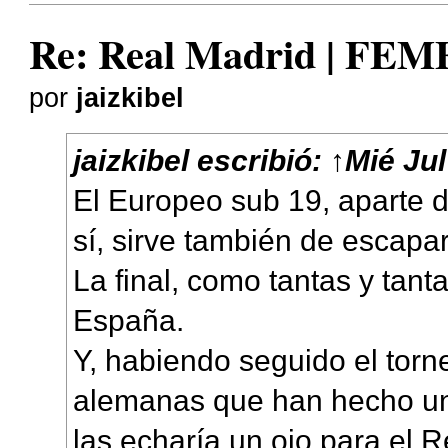
Re: Real Madrid | FE
por
jaizkibel
jaizkibel
escribió:
↑
Mié Jul
El Europeo sub 19, aparte d
sí, sirve también de escapar
La final, como tantas y tant
España.
Y, habiendo seguido el torn
alemanas que han hecho un
las echaría un ojo para el 