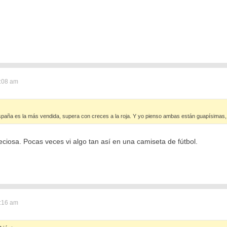
2:08 am
spaña es la más vendida, supera con creces a la roja. Y yo pienso ambas están guapísimas,
reciosa. Pocas veces vi algo tan así en una camiseta de fútbol.
2:16 am