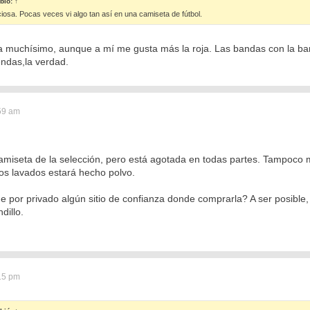
bió:
↑
ciosa. Pocas veces vi algo tan así en una camiseta de fútbol.
a muchísimo, aunque a mí me gusta más la roja. Las bandas con la ban
ndas,la verdad.
:59 am
miseta de la selección, pero está agotada en todas partes. Tampoco 
s lavados estará hecho polvo.
e por privado algún sitio de confianza donde comprarla? A ser posible,
dillo.
:15 pm