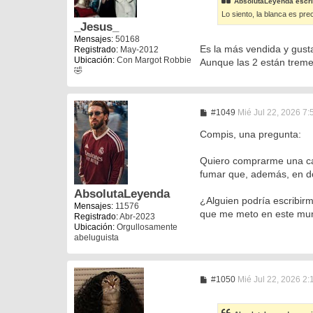
AbsolutaLeyenda
escri
a
Lo siento, la blanca es pre
j
e
_Jesus_
Mensajes:
50168
Es la más vendida y gust
Registrado:
May-2012
Ubicación:
Con Margot Robbie
Aunque las 2 están treme
🤣
M
#1049
Mié Jul 22, 2026 7
e
n
Compis, una pregunta:
s
a
Quiero comprarme una ca
j
e
fumar que, además, en do
AbsolutaLeyenda
¿Alguien podría escribirm
Mensajes:
11576
que me meto en este mun
Registrado:
Abr-2023
Ubicación:
Orgullosamente
abeluguista
M
#1050
Mié Jul 22, 2026 2
e
n
s