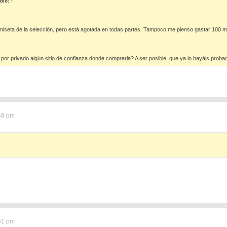
bió:
↑
seta de la selección, pero está agotada en todas partes. Tampoco me pienso gastar 100 
 por privado algún sitio de confianza donde comprarla? A ser posible, que ya lo hayáis prob
:48 pm
:51 pm