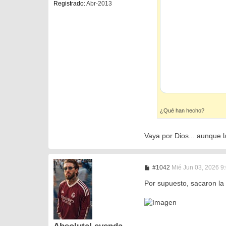
Registrado:
Abr-2013
¿Qué han hecho?
Vaya por Dios... aunque 
M
#1042
Mié Jun 03, 2026 9
e
n
Por supuesto, sacaron la
s
a
j
e