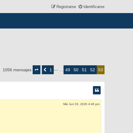
Registrarse
Identificarse
Página
53
1
49
50
51
52
1056 mensajes
Anterior
--- …
53
de
53
Mié Jun 03, 2026 4:46 pm