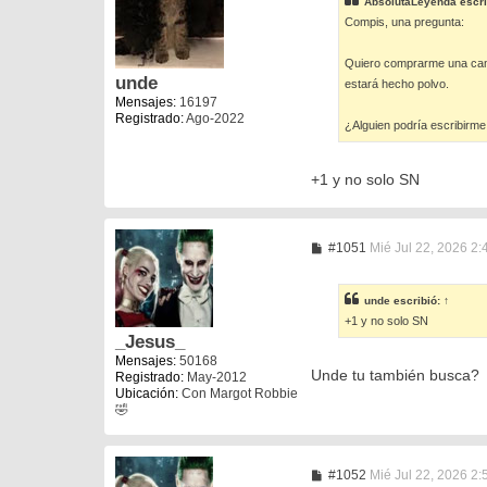
AbsolutaLeyenda
escri
a
Compis, una pregunta:
j
e
Quiero comprarme una cami
unde
estará hecho polvo.
Mensajes:
16197
Registrado:
Ago-2022
¿Alguien podría escribirme
+1 y no solo SN
M
#1051
Mié Jul 22, 2026 2
e
n
s
unde
escribió:
↑
a
+1 y no solo SN
j
e
_Jesus_
Mensajes:
50168
Unde tu también busca?
Registrado:
May-2012
Ubicación:
Con Margot Robbie
🤣
M
#1052
Mié Jul 22, 2026 2