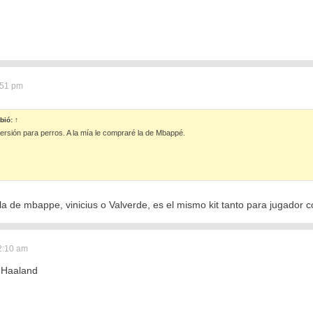
:51 pm
bió:
↑
ersión para perros. A la mía le compraré la de Mbappé.
la de mbappe, vinicius o Valverde, es el mismo kit tanto para jugador 
2:10 am
 Haaland