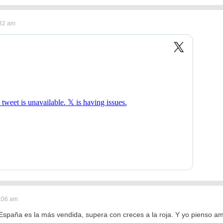
:32 am
2:06 am
España es la más vendida, supera con creces a la roja. Y yo pienso a