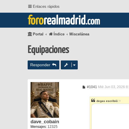
Enlaces rápidos
foro
realmadrid
.com
Portal
Índice
Miscelánea
Equipaciones
Responder
M
#1041
Mié Jun 03, 2026 8
e
n
s
degas
escribió:
↑
a
j
e
dave_cobain
Mensajes:
12325