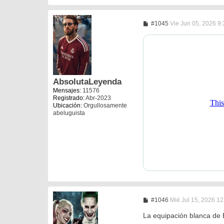
M
#1045
Vie Jun 05, 2026 9
e
n
s
a
j
e
AbsolutaLeyenda
Mensajes:
11576
Registrado:
Abr-2023
Ubicación:
Orgullosamente
abeluguista
M
#1046
Mié Jul 15, 2026 1
e
n
La equipación blanca de 
s