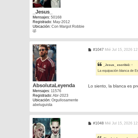
a
j
e
_Jesus_
Mensajes:
50168
Registrado:
May-2012
Ubicación:
Con Margot Robbie
🤣
M
#1047
Mié Jul 15, 2026 1
e
n
s
_Jesus_
escribió:
↑
a
La equipación blanca de E
j
e
AbsolutaLeyenda
Lo siento, la blanca es p
Mensajes:
11576
Registrado:
Abr-2023
Ubicación:
Orgullosamente
abeluguista
M
#1048
Mié Jul 15, 2026 1
e
n
s