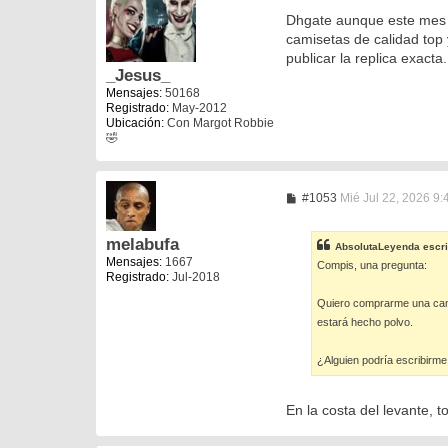
e
n
Dhgate aunque este mes 
s
camisetas de calidad top
a
publicar la replica exacta
j
e
_Jesus_
Mensajes:
50168
Registrado:
May-2012
Ubicación:
Con Margot Robbie
🤣
M
#1053
Mié Jul 22, 2026 9
e
n
s
melabufa
AbsolutaLeyenda
escri
a
Mensajes:
1667
Compis, una pregunta:
j
Registrado:
Jul-2018
e
Quiero comprarme una cami
estará hecho polvo.
¿Alguien podría escribirme
En la costa del levante, 