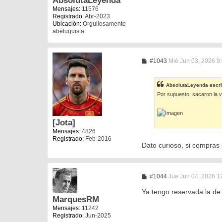
AbsolutaLeyenda
Mensajes:
11576
Registrado:
Abr-2023
Ubicación:
Orgullosamente
abeluguista
M
#1043
Mié Jun 03, 2026 9
e
n
s
AbsolutaLeyenda
escri
a
Por supuesto, sacaron la v
j
e
[Jota]
Mensajes:
4826
Registrado:
Feb-2016
Dato curioso, si compras 
M
#1044
Jue Jun 04, 2026 1
e
n
Ya tengo reservada la de
s
MarquesRM
a
Mensajes:
11242
j
Registrado:
Jun-2025
e