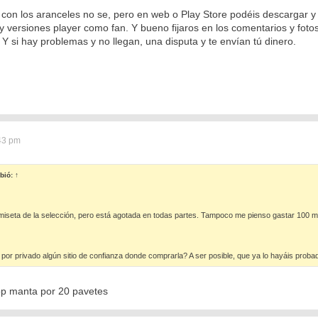
con los aranceles no se, pero en web o Play Store podéis descargar 
 y versiones player como fan. Y bueno fijaros en los comentarios y fo
. Y si hay problemas y no llegan, una disputa y te envían tú dinero.
:43 pm
bió:
↑
seta de la selección, pero está agotada en todas partes. Tampoco me pienso gastar 100 
 por privado algún sitio de confianza donde comprarla? A ser posible, que ya lo hayáis prob
top manta por 20 pavetes