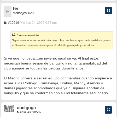
fer-
F
Mensajes:
6208
M
#10216
Mié Jun 24, 2026 4:57 pm
e
n
s
Caravan
escribió:
↑
a
Sigue enrocado en no salir ni a tiros. Hay que hacer que cada partido suyo en
j
e
el Bernabéu sea un infierno para él. Maldita garrapata y caradura
Si ve que no juega....en invierno igual se va. Al final estos
necesitan buena sesión de banquillo y no tanta amabilidad del
club aunque se toquen las pelotas durante años.
El Madrid volverá a ser un equipo con hambre cuando empiece a
echar a los Rodrygo, Camavinga, Brahim, Mendy, Asencio y
demás jugadores acomodados que ya ni siquiera aportan de
banquillo y que se conforman con su rol totalmente secundario.
abelguga
Mensajes:
90507