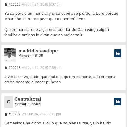
M
#10217
Mié Jun 24, 2026 5:07 pm
e
n
Ya se perdió un mundial y si se queda se pierde la Euro porque
s
Mourinho lo tratara peor que a apedreó Leon
a
j
e
Quiero pensar que alguien alrededor de Camavinga algún
familiar o amigos le dirán que es mejor salir
madridistaaatope
Mensajes:
8135
M
#10218
Mié Jun 24, 2026 7:38 pm
e
n
a ver si se va, dudo que nadie lo quiera comprar, a la primera
s
oferta decente a hacer puñetas
a
j
e
Centraltotal
C
Mensajes:
33409
M
#10219
Vie Jun 26, 2026 3:31 pm
e
n
Camavinga ha dicho al club que no piensa irse, ya lo ha ido
s