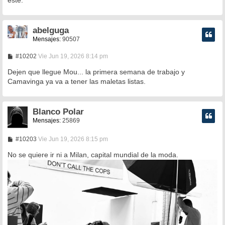
a
j
e
abelguga
Mensajes:
90507
M
#10202
Vie Jun 19, 2026 8:14 pm
e
n
Dejen que llegue Mou... la primera semana de trabajo y
s
Camavinga ya va a tener las maletas listas.
a
j
e
Blanco Polar
Mensajes:
25869
M
#10203
Vie Jun 19, 2026 8:15 pm
e
n
No se quiere ir ni a Milan, capital mundial de la moda.
s
a
j
e