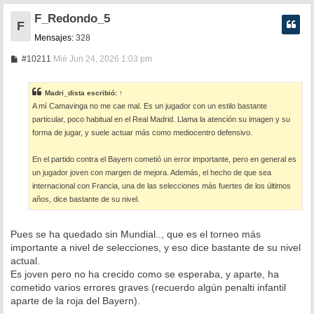
F_Redondo_5
F
Mensajes:
328
M
#10211
Mié Jun 24, 2026 1:03 pm
e
n
s
Madri_dista
escribió:
↑
a
A mí Camavinga no me cae mal. Es un jugador con un estilo bastante
j
e
particular, poco habitual en el Real Madrid. Llama la atención su imagen y su
forma de jugar, y suele actuar más como mediocentro defensivo.
En el partido contra el Bayern cometió un error importante, pero en general es
un jugador joven con margen de mejora. Además, el hecho de que sea
internacional con Francia, una de las selecciones más fuertes de los últimos
años, dice bastante de su nivel.
Pues se ha quedado sin Mundial.., que es el torneo más
importante a nivel de selecciones, y eso dice bastante de su nivel
actual.
Es joven pero no ha crecido como se esperaba, y aparte, ha
cometido varios errores graves (recuerdo algún penalti infantil
aparte de la roja del Bayern).