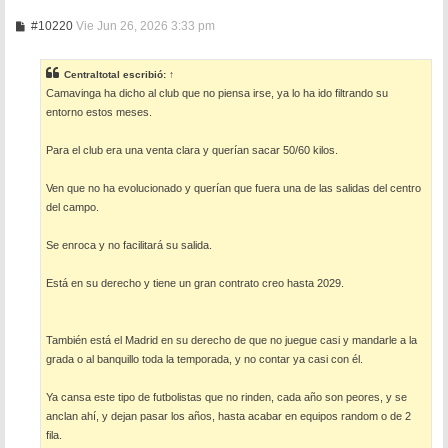
M
#10220
Vie Jun 26, 2026 3:33 pm
e
n
s
Centraltotal
escribió:
↑
a
Camavinga ha dicho al club que no piensa irse, ya lo ha ido filtrando su
j
e
entorno estos meses.
Para el club era una venta clara y querían sacar 50/60 kilos.
Ven que no ha evolucionado y querían que fuera una de las salidas del centro
del campo.
Se enroca y no facilitará su salida.
Está en su derecho y tiene un gran contrato creo hasta 2029.
También está el Madrid en su derecho de que no juegue casi y mandarle a la
grada o al banquillo toda la temporada, y no contar ya casi con él.
Ya cansa este tipo de futbolistas que no rinden, cada año son peores, y se
anclan ahí, y dejan pasar los años, hasta acabar en equipos random o de 2
fila.