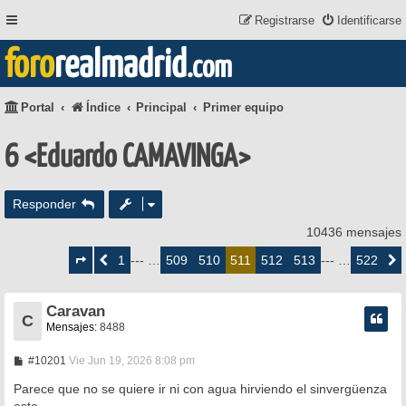
Registrarse
Identificarse
foro
realmadrid
.com
Portal
Índice
Principal
Primer equipo
6 <Eduardo CAMAVINGA>
Responder
10436 mensajes
Página
511
1
509
510
512
513
522
Anterior
--- …
511
--- …
Siguie
de
522
Caravan
C
Mensajes:
8488
M
#10201
Vie Jun 19, 2026 8:08 pm
e
n
Parece que no se quiere ir ni con agua hirviendo el sinvergüenza
s
este.