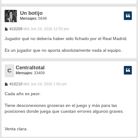
Un botijo
Mensajes:
5648
M
#10209
Mié Jun 24, 2026 12:55 pm
e
n
Jugador qué no debería haber sido fichado por el Real Madrid.
s
a
Es un jugador que no aporta absolutamente nada al equipo..
j
e
Centraltotal
C
Mensajes:
33409
M
#10210
Mié Jun 24, 2026 1:00 pm
e
n
Cada año es peor.
s
a
Tiene desconexiones groseras en el juego y más para las
j
e
posiciones donde juega que cuestan errores algunos graves.
Venta clara.