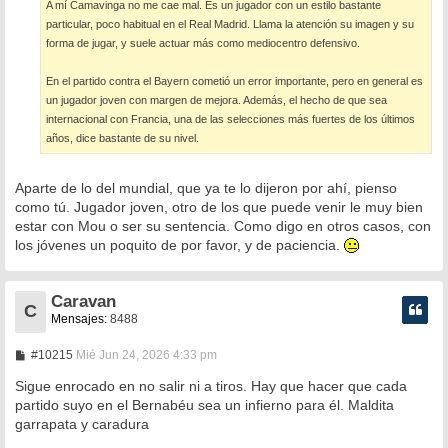
A mí Camavinga no me cae mal. Es un jugador con un estilo bastante
j
e
particular, poco habitual en el Real Madrid. Llama la atención su imagen y su
forma de jugar, y suele actuar más como mediocentro defensivo.
En el partido contra el Bayern cometió un error importante, pero en general es
un jugador joven con margen de mejora. Además, el hecho de que sea
internacional con Francia, una de las selecciones más fuertes de los últimos
años, dice bastante de su nivel.
Aparte de lo del mundial, que ya te lo dijeron por ahí, pienso
como tú. Jugador joven, otro de los que puede venir le muy bien
estar con Mou o ser su sentencia. Como digo en otros casos, con
los jóvenes un poquito de por favor, y de paciencia.
Caravan
C
Mensajes:
8488
M
#10215
Mié Jun 24, 2026 4:33 pm
e
n
Sigue enrocado en no salir ni a tiros. Hay que hacer que cada
s
partido suyo en el Bernabéu sea un infierno para él. Maldita
a
garrapata y caradura
j
e