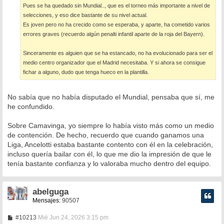
Pues se ha quedado sin Mundial.., que es el torneo más importante a nivel de
selecciones, y eso dice bastante de su nivel actual.
Es joven pero no ha crecido como se esperaba, y aparte, ha cometido varios
errores graves (recuerdo algún penalti infantil aparte de la roja del Bayern).
Sinceramente es alguien que se ha estancado, no ha evolucionado para ser el
medio centro organizador que el Madrid necesitaba. Y si ahora se consigue
fichar a alguno, dudo que tenga hueco en la plantilla.
No sabía que no había disputado el Mundial, pensaba que sí, me
he confundido.
Sobre Camavinga, yo siempre lo había visto más como un medio
de contención. De hecho, recuerdo que cuando ganamos una
Liga, Ancelotti estaba bastante contento con él en la celebración,
incluso quería bailar con él, lo que me dio la impresión de que le
tenía bastante confianza y lo valoraba mucho dentro del equipo.
abelguga
Mensajes:
90507
M
#10213
Mié Jun 24, 2026 3:15 pm