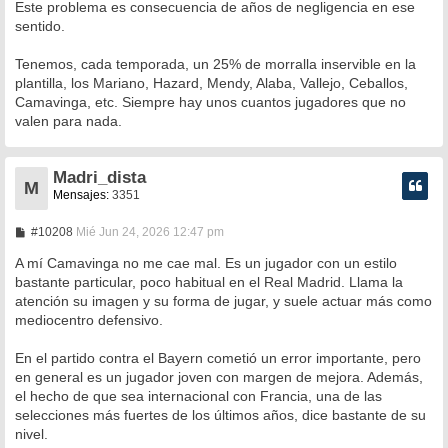
Este problema es consecuencia de años de negligencia en ese
j
e
sentido.
Tenemos, cada temporada, un 25% de morralla inservible en la
plantilla, los Mariano, Hazard, Mendy, Alaba, Vallejo, Ceballos,
Camavinga, etc. Siempre hay unos cuantos jugadores que no
valen para nada.
Madri_dista
M
Mensajes:
3351
M
#10208
Mié Jun 24, 2026 12:47 pm
e
n
A mí Camavinga no me cae mal. Es un jugador con un estilo
s
bastante particular, poco habitual en el Real Madrid. Llama la
a
atención su imagen y su forma de jugar, y suele actuar más como
j
e
mediocentro defensivo.
En el partido contra el Bayern cometió un error importante, pero
en general es un jugador joven con margen de mejora. Además,
el hecho de que sea internacional con Francia, una de las
selecciones más fuertes de los últimos años, dice bastante de su
nivel.