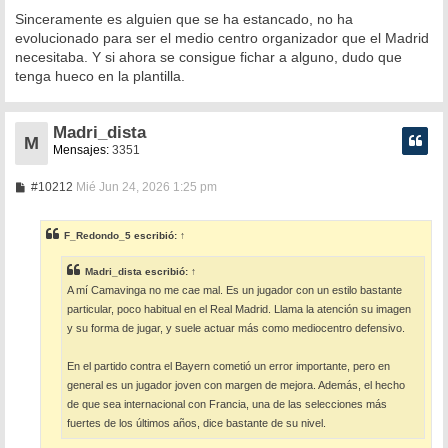
Sinceramente es alguien que se ha estancado, no ha
evolucionado para ser el medio centro organizador que el Madrid
necesitaba. Y si ahora se consigue fichar a alguno, dudo que
tenga hueco en la plantilla.
Madri_dista
M
Mensajes:
3351
M
#10212
Mié Jun 24, 2026 1:25 pm
e
n
s
F_Redondo_5
escribió:
↑
a
j
e
Madri_dista
escribió:
↑
A mí Camavinga no me cae mal. Es un jugador con un estilo bastante
particular, poco habitual en el Real Madrid. Llama la atención su imagen
y su forma de jugar, y suele actuar más como mediocentro defensivo.
En el partido contra el Bayern cometió un error importante, pero en
general es un jugador joven con margen de mejora. Además, el hecho
de que sea internacional con Francia, una de las selecciones más
fuertes de los últimos años, dice bastante de su nivel.