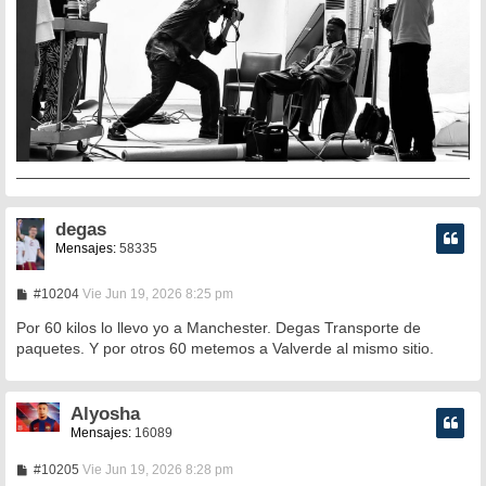
degas
Mensajes:
58335
M
#10204
Vie Jun 19, 2026 8:25 pm
e
n
Por 60 kilos lo llevo yo a Manchester. Degas Transporte de
s
paquetes. Y por otros 60 metemos a Valverde al mismo sitio.
a
j
e
Alyosha
Mensajes:
16089
M
#10205
Vie Jun 19, 2026 8:28 pm
e