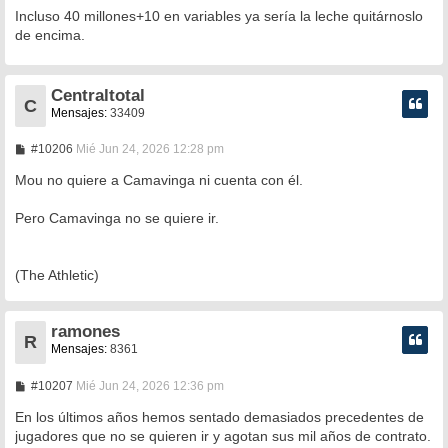
n
Incluso 40 millones+10 en variables ya sería la leche quitárnoslo
s
de encima.
a
j
e
Centraltotal
C
Mensajes:
33409
M
#10206
Mié Jun 24, 2026 12:28 pm
e
n
Mou no quiere a Camavinga ni cuenta con él.
s
a
Pero Camavinga no se quiere ir.
j
e
(The Athletic)
ramones
R
Mensajes:
8361
M
#10207
Mié Jun 24, 2026 12:36 pm
e
n
En los últimos años hemos sentado demasiados precedentes de
s
jugadores que no se quieren ir y agotan sus mil años de contrato.
a