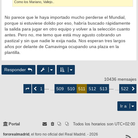
Como los Mariano, Vallejo..
No parece que le haya importado mucho perderse el Mundial,
porque si estuviese dolido por eso, habría buscado rápidamente
la salida para jugar en otro equipo y volver a la selección cuanto
antes. Pero no, me temo que está muy agusto cobrando un
pastizal y sin que nadie le exija nada. Nos esperan tres largos
años por delante de Camavinga ocupando una plaza en la
plantilla.
Responder
10436 mensajes
Página
511
1
509
510
512
513
522
Anterior
--- …
511
--- …
Siguie
de
522
Ir a
Portal
Todos los horarios son
UTC+02:00
fororealmadrid
, el foro no oficial del Real Madrid. - 2026