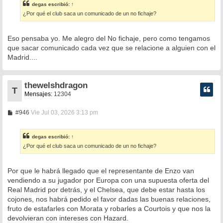
s
degas
escribió:
↑
a
¿Por qué el club saca un comunicado de un no fichaje?
j
e
Eso pensaba yo. Me alegro del No fichaje, pero como tengamos
que sacar comunicado cada vez que se relacione a alguien con el
Madrid....
thewelshdragon
T
Mensajes:
12304
M
#946
Vie Jul 03, 2026 3:13 pm
e
n
s
degas
escribió:
↑
a
¿Por qué el club saca un comunicado de un no fichaje?
j
e
Por que le habrá llegado que el representante de Enzo van
vendiendo a su jugador por Europa con una supuesta oferta del
Real Madrid por detrás, y el Chelsea, que debe estar hasta los
cojones, nos habrá pedido el favor dadas las buenas relaciones,
fruto de estafarles con Morata y robarles a Courtois y que nos la
devolvieran con intereses con Hazard.