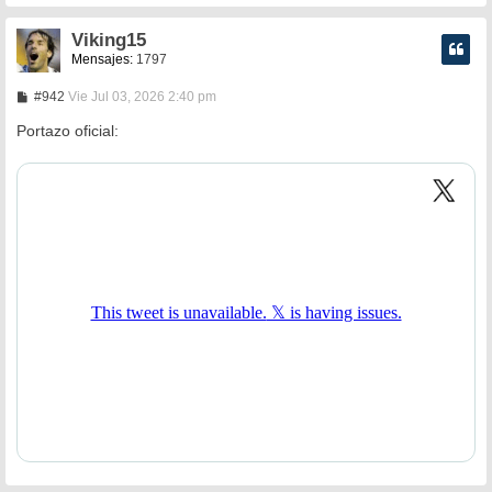
e
Viking15
Mensajes:
1797
M
#942
Vie Jul 03, 2026 2:40 pm
e
n
Portazo oficial:
s
a
j
e