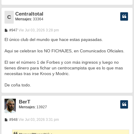
Centraltotal
C
Mensajes:
33364
M
#947
Vie Jul 03, 2026 3:28 pm
e
n
El único club del mundo que hace estas payasadas.
s
a
Aqui se celebran los NO FICHAJES, en Comunicados Oficiales.
j
e
El ser el número 1 de Forbes y con más ingresos y luego no
tienes dinero para fichar un centrocampista que es lo que mas
necesitas tras irse Kroos y Modric.
De coña todo.
BerT
Mensajes:
13927
M
#948
Vie Jul 03, 2026 3:31 pm
e
n
s