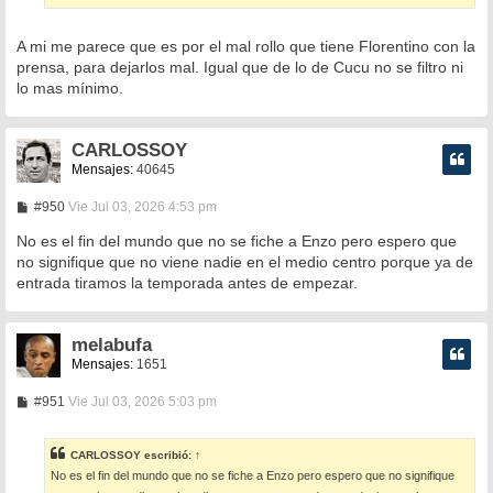
e
A mi me parece que es por el mal rollo que tiene Florentino con la
prensa, para dejarlos mal. Igual que de lo de Cucu no se filtro ni
lo mas mínimo.
CARLOSSOY
Mensajes:
40645
M
#950
Vie Jul 03, 2026 4:53 pm
e
n
No es el fin del mundo que no se fiche a Enzo pero espero que
s
no signifique que no viene nadie en el medio centro porque ya de
a
entrada tiramos la temporada antes de empezar.
j
e
melabufa
Mensajes:
1651
M
#951
Vie Jul 03, 2026 5:03 pm
e
n
s
CARLOSSOY
escribió:
↑
a
No es el fin del mundo que no se fiche a Enzo pero espero que no signifique
j
e