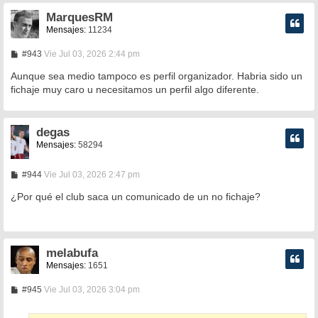
MarquesRM
Mensajes:
11234
M
#943
Vie Jul 03, 2026 2:44 pm
e
n
Aunque sea medio tampoco es perfil organizador. Habria sido un
s
fichaje muy caro u necesitamos un perfil algo diferente.
a
j
e
degas
Mensajes:
58294
M
#944
Vie Jul 03, 2026 2:47 pm
e
n
¿Por qué el club saca un comunicado de un no fichaje?
s
a
j
e
melabufa
Mensajes:
1651
M
#945
Vie Jul 03, 2026 3:04 pm
e
n