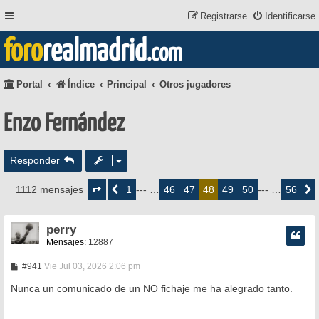
Registrarse
Identificarse
foro
realmadrid
.com
Portal
Índice
Principal
Otros jugadores
Enzo Fernández
Responder
Página
48
1
46
47
49
50
56
1112 mensajes
Anterior
--- …
48
--- …
Siguie
de
56
perry
Mensajes:
12887
M
#941
Vie Jul 03, 2026 2:06 pm
e
n
Nunca un comunicado de un NO fichaje me ha alegrado tanto.
s
a
j