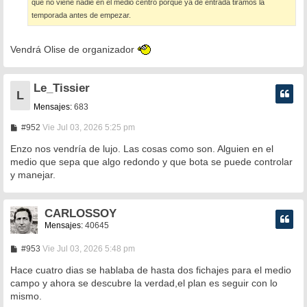
que no viene nadie en el medio centro porque ya de entrada tiramos la
temporada antes de empezar.
Vendrá Olise de organizador
Le_Tissier
L
Mensajes:
683
M
#952
Vie Jul 03, 2026 5:25 pm
e
n
Enzo nos vendría de lujo. Las cosas como son. Alguien en el
s
medio que sepa que algo redondo y que bota se puede controlar
a
y manejar.
j
e
CARLOSSOY
Mensajes:
40645
M
#953
Vie Jul 03, 2026 5:48 pm
e
n
Hace cuatro dias se hablaba de hasta dos fichajes para el medio
s
campo y ahora se descubre la verdad,el plan es seguir con lo
a
mismo.
j
e