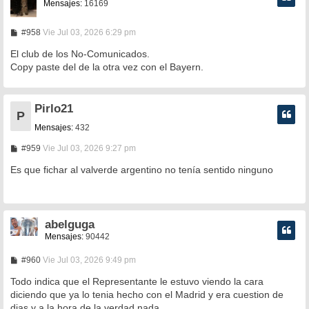
Mensajes:
16169
M
#958
Vie Jul 03, 2026 6:29 pm
e
n
El club de los No-Comunicados.
s
Copy paste del de la otra vez con el Bayern.
a
j
e
Pirlo21
P
Mensajes:
432
M
#959
Vie Jul 03, 2026 9:27 pm
e
n
Es que fichar al valverde argentino no tenía sentido ninguno
s
a
j
e
abelguga
Mensajes:
90442
M
#960
Vie Jul 03, 2026 9:49 pm
e
n
Todo indica que el Representante le estuvo viendo la cara
s
diciendo que ya lo tenia hecho con el Madrid y era cuestion de
a
dias y a la hora de la verdad nada.
j