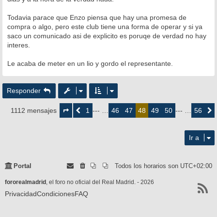
e
Todavia parace que Enzo piensa que hay una promesa de
compra o algo, pero este club tiene una forma de operar y si ya
saco un comunicado asi de explicito es poruqe de verdad no hay
interes.
Le acaba de meter en un lio y gordo el representante.
Responder
Página
48
1
46
47
49
50
56
1112 mensajes
Anterior
--- …
48
--- …
Siguie
de
56
Ir a
Portal
Todos los horarios son
UTC+02:00
fororealmadrid
, el foro no oficial del Real Madrid. - 2026
Privacidad
Condiciones
FAQ