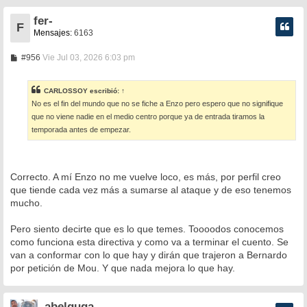
fer-
F
Mensajes:
6163
M
#956
Vie Jul 03, 2026 6:03 pm
e
n
s
CARLOSSOY
escribió:
↑
a
No es el fin del mundo que no se fiche a Enzo pero espero que no signifique
j
e
que no viene nadie en el medio centro porque ya de entrada tiramos la
temporada antes de empezar.
Correcto. A mí Enzo no me vuelve loco, es más, por perfil creo
que tiende cada vez más a sumarse al ataque y de eso tenemos
mucho.
Pero siento decirte que es lo que temes. Toooodos conocemos
como funciona esta directiva y como va a terminar el cuento. Se
van a conformar con lo que hay y dirán que trajeron a Bernardo
por petición de Mou. Y que nada mejora lo que hay.
abelguga