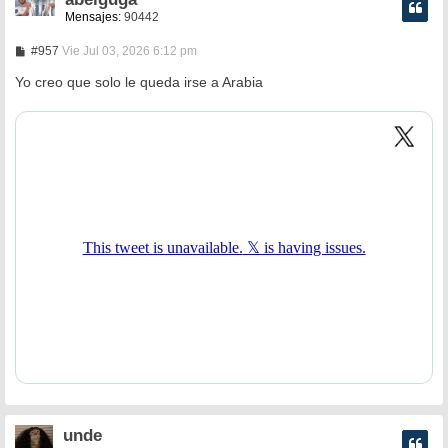
Mensajes:
90442
M
#957
Vie Jul 03, 2026 6:12 pm
e
n
Yo creo que solo le queda irse a Arabia
s
a
j
e
unde