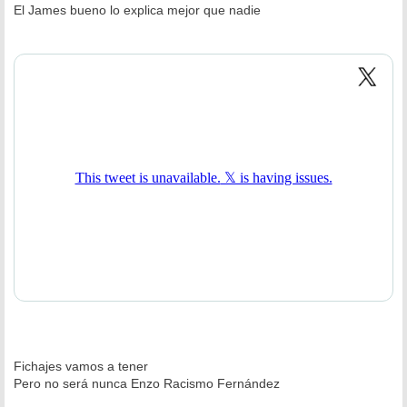
n
El James bueno lo explica mejor que nadie
s
a
j
e
Fichajes vamos a tener
Pero no será nunca Enzo Racismo Fernández