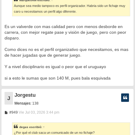
MarquesRM
escribió:
↑
a
Aunque sea medio tampoco es perfil organizador. Habria sido un fichaje muy
j
e
caro u necesitamos un perfil algo diferente.
Es un valverde con mas calidad pero con menos desborde en
carrera, con mejor regate pase y visión de juego, pero con peor
disparo.
Como dices no es el perfil organizativo que necesitamos, es mas
de hacer jugadas que de generar juego.
Y a nivel disciplinario es igual o peor que el uruguayo
si a esto le sumas que son 140 M, pues bala esquivada
Jorgestu
J
Mensajes:
138
M
#949
Vie Jul 03, 2026 3:44 pm
e
n
s
degas
escribió:
↑
a
¿Por qué el club saca un comunicado de un no fichaje?
j