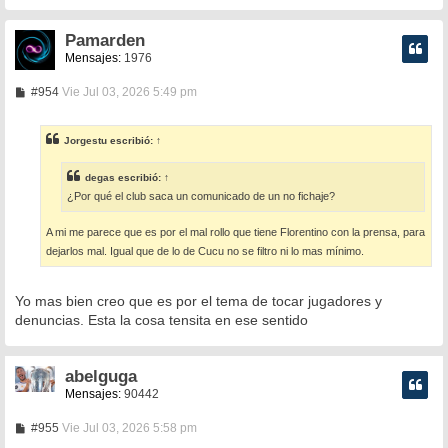
Pamarden
Mensajes:
1976
M
#954
Vie Jul 03, 2026 5:49 pm
e
n
s
Jorgestu
escribió:
↑
a
j
e
degas
escribió:
↑
¿Por qué el club saca un comunicado de un no fichaje?
A mi me parece que es por el mal rollo que tiene Florentino con la prensa, para
dejarlos mal. Igual que de lo de Cucu no se filtro ni lo mas mínimo.
Yo mas bien creo que es por el tema de tocar jugadores y
denuncias. Esta la cosa tensita en ese sentido
abelguga
Mensajes:
90442
M
#955
Vie Jul 03, 2026 5:58 pm
e