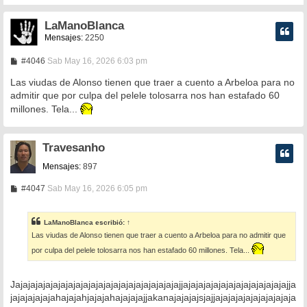
LaManoBlanca
Mensajes:
2250
M
#4046
Sab May 16, 2026 6:03 pm
e
n
Las viudas de Alonso tienen que traer a cuento a Arbeloa para no
s
admitir que por culpa del pelele tolosarra nos han estafado 60
a
millones. Tela...
j
e
Travesanho
Mensajes:
897
M
#4047
Sab May 16, 2026 6:05 pm
e
n
s
LaManoBlanca
escribió:
↑
a
Las viudas de Alonso tienen que traer a cuento a Arbeloa para no admitir que
j
e
por culpa del pelele tolosarra nos han estafado 60 millones. Tela...
Jajajajajajajajajajajajajajajajajajajajajajajjajajajajajajajajajajajajajajja
jajajajajajahajajahjajajahajajajajjakanajajajajsjajjajajajajajajajajajaja