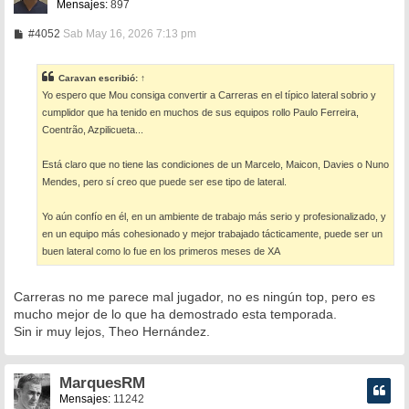
Mensajes:
897
M
#4052
Sab May 16, 2026 7:13 pm
e
n
s
Caravan
escribió:
↑
a
Yo espero que Mou consiga convertir a Carreras en el típico lateral sobrio y
j
e
cumplidor que ha tenido en muchos de sus equipos rollo Paulo Ferreira,
Coentrão, Azpilicueta...
Está claro que no tiene las condiciones de un Marcelo, Maicon, Davies o Nuno
Mendes, pero sí creo que puede ser ese tipo de lateral.
Yo aún confío en él, en un ambiente de trabajo más serio y profesionalizado, y
en un equipo más cohesionado y mejor trabajado tácticamente, puede ser un
buen lateral como lo fue en los primeros meses de XA
Carreras no me parece mal jugador, no es ningún top, pero es
mucho mejor de lo que ha demostrado esta temporada.
Sin ir muy lejos, Theo Hernández.
MarquesRM
Mensajes:
11242