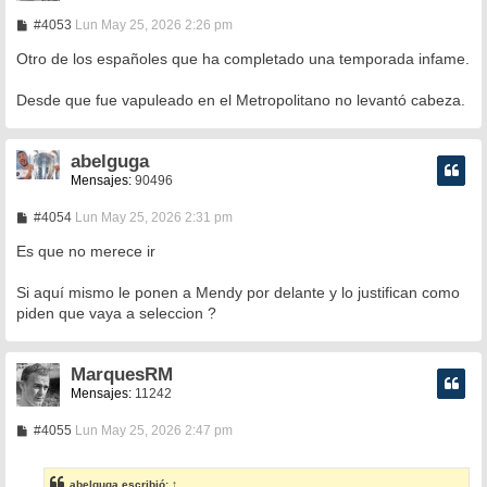
M
#4053
Lun May 25, 2026 2:26 pm
e
n
Otro de los españoles que ha completado una temporada infame.
s
a
Desde que fue vapuleado en el Metropolitano no levantó cabeza.
j
e
abelguga
Mensajes:
90496
M
#4054
Lun May 25, 2026 2:31 pm
e
n
Es que no merece ir
s
a
Si aquí mismo le ponen a Mendy por delante y lo justifican como
j
e
piden que vaya a seleccion ?
MarquesRM
Mensajes:
11242
M
#4055
Lun May 25, 2026 2:47 pm
e
n
s
abelguga
escribió:
↑