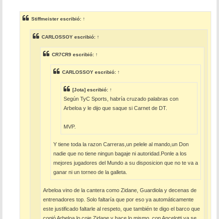
e
n
s
Stiffmeister
escribió:
↑
a
j
e
CARLOSSOY
escribió:
↑
CR7CR9
escribió:
↑
CARLOSSOY
escribió:
↑
[Jota]
escribió:
↑
Según TyC Sports, habría cruzado palabras con
Arbeloa y le dijo que saque si Carnet de DT.
MVP.
Y tiene toda la razon Carreras,un pelele al mando,un Don
nadie que no tiene ningun bagaje ni autoridad.Ponle a los
mejores jugadores del Mundo a su disposicion que no te va a
ganar ni un torneo de la galleta.
Arbeloa vino de la cantera como Zidane, Guardiola y decenas de
entrenadores top. Solo faltaría que por eso ya automáticamente
este justificado faltarle al respeto, que también te digo el barco que
cogió Arbeloa lo coje Zidane y hace lo mismo, con Ancelotti ya se