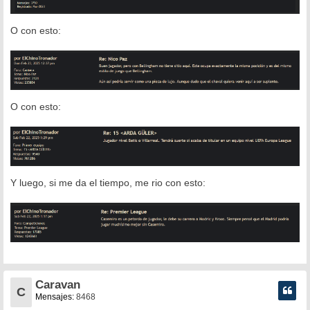
O con esto:
O con esto:
Y luego, si me da el tiempo, me rio con esto:
Caravan
C
Mensajes:
8468