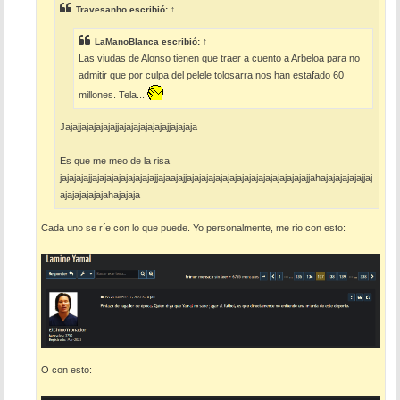
e
Travesanho
escribió:
↑
LaManoBlanca
escribió:
↑
Las viudas de Alonso tienen que traer a cuento a Arbeloa para no
admitir que por culpa del pelele tolosarra nos han estafado 60
millones. Tela...
Jajajjajajajajajjajajajajajajajjajajaja
Es que me meo de la risa
jajajajajjajajajajajajajajajjajaajajjajajajajajajajajajajajajajajajajajjahajajajajajajjaj
ajajajajajajahajajaja
Cada uno se ríe con lo que puede. Yo personalmente, me rio con esto:
O con esto: