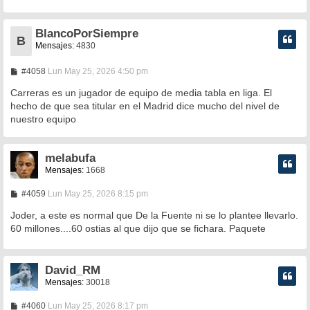
BlancoPorSiempre
B
Mensajes:
4830
M
#4058
Lun May 25, 2026 4:50 pm
e
n
Carreras es un jugador de equipo de media tabla en liga. El
s
hecho de que sea titular en el Madrid dice mucho del nivel de
a
nuestro equipo
j
e
melabufa
Mensajes:
1668
M
#4059
Lun May 25, 2026 8:15 pm
e
n
Joder, a este es normal que De la Fuente ni se lo plantee llevarlo.
s
60 millones....60 ostias al que dijo que se fichara. Paquete
a
j
e
David_RM
Mensajes:
30018
M
#4060
Lun May 25, 2026 8:17 pm