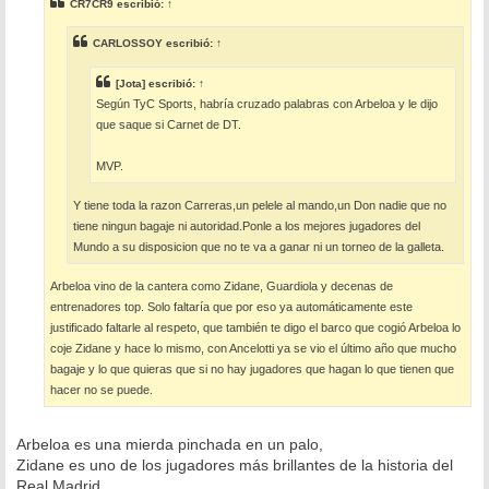
CR7CR9
escribió:
↑
a
j
e
CARLOSSOY
escribió:
↑
[Jota]
escribió:
↑
Según TyC Sports, habría cruzado palabras con Arbeloa y le dijo
que saque si Carnet de DT.
MVP.
Y tiene toda la razon Carreras,un pelele al mando,un Don nadie que no
tiene ningun bagaje ni autoridad.Ponle a los mejores jugadores del
Mundo a su disposicion que no te va a ganar ni un torneo de la galleta.
Arbeloa vino de la cantera como Zidane, Guardiola y decenas de
entrenadores top. Solo faltaría que por eso ya automáticamente este
justificado faltarle al respeto, que también te digo el barco que cogió Arbeloa lo
coje Zidane y hace lo mismo, con Ancelotti ya se vio el último año que mucho
bagaje y lo que quieras que si no hay jugadores que hagan lo que tienen que
hacer no se puede.
Arbeloa es una mierda pinchada en un palo,
Zidane es uno de los jugadores más brillantes de la historia del
Real Madrid.