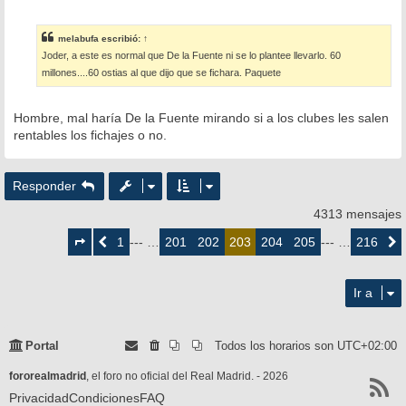
e
n
s
melabufa
escribió:
↑
a
Joder, a este es normal que De la Fuente ni se lo plantee llevarlo. 60
j
e
millones....60 ostias al que dijo que se fichara. Paquete
Hombre, mal haría De la Fuente mirando si a los clubes les salen
rentables los fichajes o no.
Responder
4313 mensajes
Página
203
1
201
202
204
205
216
Anterior
--- …
203
--- …
Siguie
de
216
Ir a
Portal
Todos los horarios son
UTC+02:00
fororealmadrid
, el foro no oficial del Real Madrid. - 2026
Privacidad
Condiciones
FAQ