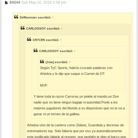
M
#4044
Sab May 16, 2026 5:58 pm
e
n
s
Stiffmeister
escribió:
↑
a
j
e
CARLOSSOY
escribió:
↑
CR7CR9
escribió:
↑
CARLOSSOY
escribió:
↑
[Jota]
escribió:
↑
Según TyC Sports, habría cruzado palabras con
Arbeloa y le dijo que saque si Carnet de DT.
MVP.
Y tiene toda la razon Carreras,un pelele al mando,un Don
nadie que no tiene ningun bagaje ni autoridad.Ponle a los
mejores jugadores del Mundo a su disposicion que no te va a
ganar ni un torneo de la galleta.
Arbeloa vino de la cantera como Zidane, Guardiola y decenas de
entrenadores top. Solo faltaría que por eso ya automáticamente
este justificado faltarle al respeto, que también te digo el barco que