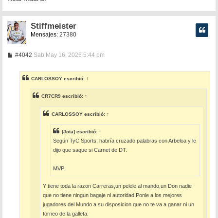
Stiffmeister
Mensajes:
27380
M
#4042
Sab May 16, 2026 5:44 pm
e
n
s
CARLOSSOY
escribió:
↑
a
j
e
CR7CR9
escribió:
↑
CARLOSSOY
escribió:
↑
[Jota]
escribió:
↑
Según TyC Sports, habría cruzado palabras con Arbeloa y le
dijo que saque si Carnet de DT.
MVP.
Y tiene toda la razon Carreras,un pelele al mando,un Don nadie
que no tiene ningun bagaje ni autoridad.Ponle a los mejores
jugadores del Mundo a su disposicion que no te va a ganar ni un
torneo de la galleta.