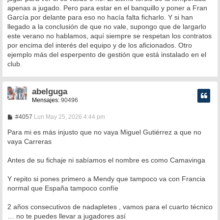
apenas a jugado. Pero para estar en el banquillo y poner a Fran
García por delante para eso no hacía falta ficharlo. Y si han
llegado a la conclusión de que no vale, supongo que de largarlo
este verano no hablamos, aquí siempre se respetan los contratos
por encima del interés del equipo y de los aficionados. Otro
ejemplo más del esperpento de gestión que está instalado en el
club.
abelguga
Mensajes:
90496
M
#4057
Lun May 25, 2026 4:44 pm
e
n
Para mi es más injusto que no vaya Miguel Gutiérrez a que no
s
vaya Carreras
a
j
e
Antes de su fichaje ni sabíamos el nombre es como Camavinga
Y repito si pones primero a Mendy que tampoco va con Francia
normal que España tampoco confíe
2 años consecutivos de nadapletes , vamos para el cuarto técnico
… no te puedes llevar a jugadores así