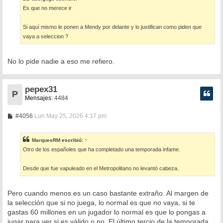
a
Es que no merece ir
j
e
Si aquí mismo le ponen a Mendy por delante y lo justifican como piden que
vaya a seleccion ?
No lo pide nadie a eso me refiero.
pepex31
P
Mensajes:
4484
M
#4056
Lun May 25, 2026 4:17 pm
e
n
s
MarquesRM
escribió:
↑
a
Otro de los españoles que ha completado una temporada infame.
j
e
Desde que fue vapuleado en el Metropolitano no levantó cabeza.
Pero cuando menos es un caso bastante extraño. Al margen de
la selección que si no juega, lo normal es que no vaya, si te
gastas 60 millones en un jugador lo normal es que lo pongas a
jugar para ver si es válido o no. El último tercio de la temporada