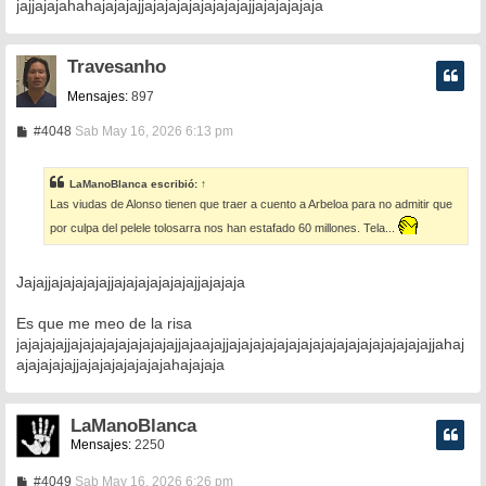
jajjajajahahajajajajjajajajajajajajajajjajajajajaja
Travesanho
Mensajes:
897
M
#4048
Sab May 16, 2026 6:13 pm
e
n
s
LaManoBlanca
escribió:
↑
a
Las viudas de Alonso tienen que traer a cuento a Arbeloa para no admitir que
j
e
por culpa del pelele tolosarra nos han estafado 60 millones. Tela...
Jajajjajajajajajjajajajajajajajjajajaja
Es que me meo de la risa
jajajajajjajajajajajajajajajjajaajajjajajajajajajajajajajajajajajajajajjahaj
ajajajajajjajajajajajajajahajajaja
LaManoBlanca
Mensajes:
2250
M
#4049
Sab May 16, 2026 6:26 pm