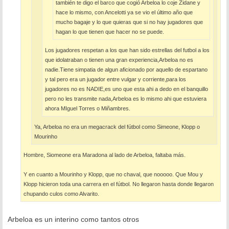
también te digo el barco que cogió Arbeloa lo coje Zidane y
hace lo mismo, con Ancelotti ya se vio el último año que
mucho bagaje y lo que quieras que si no hay jugadores que
hagan lo que tienen que hacer no se puede.
Los jugadores respetan a los que han sido estrellas del futbol a los
que idolatraban o tienen una gran experiencia,Arbeloa no es
nadie.Tiene simpatia de algun aficionado por aquello de espartano
y tal pero era un jugador entre vulgar y corriente,para los
jugadores no es NADIE,es uno que esta ahi a dedo en el banquillo
pero no les transmite nada,Arbeloa es lo mismo ahi que estuviera
ahora MIguel Torres o Miñambres.
Ya, Arbeloa no era un megacrack del fútbol como Simeone, Klopp o
Mourinho
Hombre, Siomeone era Maradona al lado de Arbeloa, faltaba más.
Y en cuanto a Mourinho y Klopp, que no chaval, que nooooo. Que Mou y
Klopp hicieron toda una carrera en el fútbol. No llegaron hasta donde llegaron
chupando culos como Alvarito.
Arbeloa es un interino como tantos otros