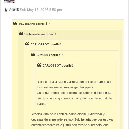
M
#4045
Sab May 16, 2026 5:59 pm
e
n
s
Travesanho
escribió:
↑
a
j
e
Stiffmeister
escribió:
↑
CARLOSSOY
escribió:
↑
CR7CR9
escribió:
↑
CARLOSSOY
escribió:
↑
Y tiene toda la razon Carreras,un pelele al mando,un
Don nadie que no tiene ningun bagaje ni
autoridad.Ponle a los mejores jugadores del Mundo a
su disposicion que no te va a ganar ni un torneo de la
galleta.
Arbeloa vino de la cantera como Zidane, Guardiola y
decenas de entrenadores top. Solo faltaría que por eso ya
automáticamente este justificado faltarle al respeto, que