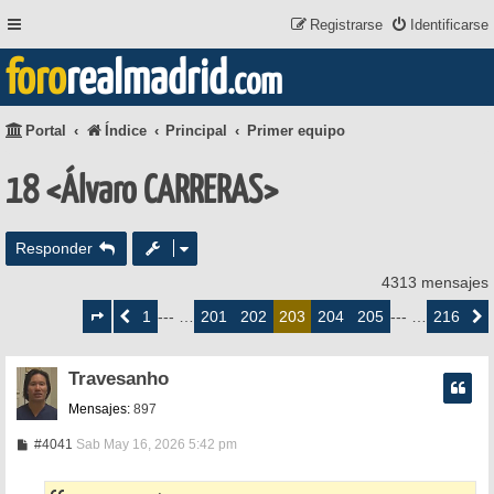
Registrarse
Identificarse
foro
realmadrid
.com
Portal
Índice
Principal
Primer equipo
18 <Álvaro CARRERAS>
Responder
4313 mensajes
Página
203
1
201
202
204
205
216
Anterior
--- …
203
--- …
Siguie
de
216
Travesanho
Mensajes:
897
M
#4041
Sab May 16, 2026 5:42 pm
e
n
s