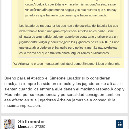
cogió Arbeloa lo coje Zidane y hace lo mismo, con Ancelotti ya se
vio el último año que mucho bagaje y lo que quieras que si no hay
jugadores que hagan lo que tienen que hacer no se puede.
Los jugadores respetan a los que han sido estrellas del futbol a los que
idolatraban o tienen una gran experiencia,Arbeloa no es nadie.Tiene
simpatia de algun aficionado por aquello de espartano y tal pero era un
jugador entre vulgar y corriente,para los jugadores no es NADIE,es uno
que esta ahi a dedo en el banquillo pero no les transmite nada,Arbeloa
es lo mismo ahi que estuviera ahora MIguel Torres o Miñambres.
Ya, Arbeloa no era un megacrack del fútbol como Simeone, Klopp o Mourinho
Bueno para el Atletico el Simeone jugador si lo consideran
crack,alli siempre ha sido un simbolo y los jugadores de alli asi lo
sienten cuando los entrena el,le tienen el maximo respeto.Klopp y
Mourinho por su experiencia y personalidad consiguen tambien
ese efecto en sus jugadores.Arbeloa jamas va a conseguir la
maxima implicacion.
Stiffmeister
Mensajes:
27380