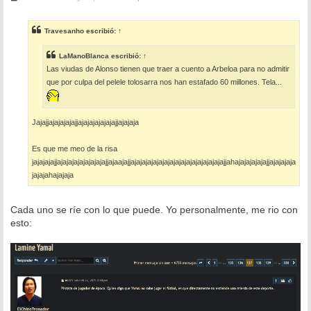
e
n
s
Travesanho
escribió:
↑
a
j
e
LaManoBlanca
escribió:
↑
Las viudas de Alonso tienen que traer a cuento a Arbeloa para no admitir
que por culpa del pelele tolosarra nos han estafado 60 millones. Tela...
Jajajjajajajajajjajajajajajajajjajajaja
Es que me meo de la risa
jajajajajjajajajajajajajajajjajaajajjajajajajajajajajajajajajajajajajajjahajajajajajajjajajajaja
jajajahajajaja
Cada uno se ríe con lo que puede. Yo personalmente, me rio con
esto: