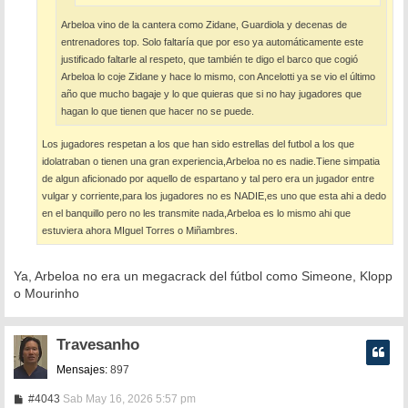
Arbeloa vino de la cantera como Zidane, Guardiola y decenas de
entrenadores top. Solo faltaría que por eso ya automáticamente este
justificado faltarle al respeto, que también te digo el barco que cogió
Arbeloa lo coje Zidane y hace lo mismo, con Ancelotti ya se vio el último
año que mucho bagaje y lo que quieras que si no hay jugadores que
hagan lo que tienen que hacer no se puede.
Los jugadores respetan a los que han sido estrellas del futbol a los que
idolatraban o tienen una gran experiencia,Arbeloa no es nadie.Tiene simpatia
de algun aficionado por aquello de espartano y tal pero era un jugador entre
vulgar y corriente,para los jugadores no es NADIE,es uno que esta ahi a dedo
en el banquillo pero no les transmite nada,Arbeloa es lo mismo ahi que
estuviera ahora MIguel Torres o Miñambres.
Ya, Arbeloa no era un megacrack del fútbol como Simeone, Klopp
o Mourinho
Travesanho
Mensajes:
897
M
#4043
Sab May 16, 2026 5:57 pm