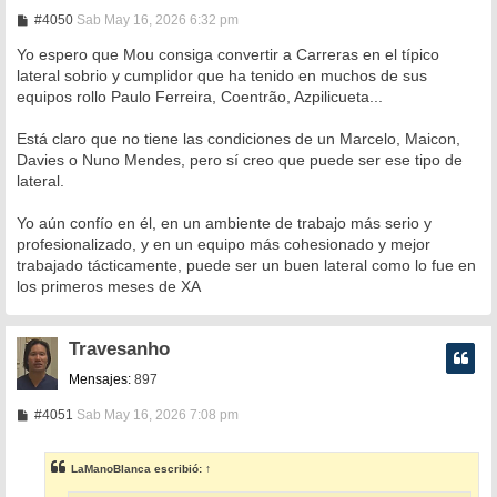
M
#4050
Sab May 16, 2026 6:32 pm
e
n
Yo espero que Mou consiga convertir a Carreras en el típico
s
lateral sobrio y cumplidor que ha tenido en muchos de sus
a
equipos rollo Paulo Ferreira, Coentrão, Azpilicueta...
j
e
Está claro que no tiene las condiciones de un Marcelo, Maicon,
Davies o Nuno Mendes, pero sí creo que puede ser ese tipo de
lateral.
Yo aún confío en él, en un ambiente de trabajo más serio y
profesionalizado, y en un equipo más cohesionado y mejor
trabajado tácticamente, puede ser un buen lateral como lo fue en
los primeros meses de XA
Travesanho
Mensajes:
897
M
#4051
Sab May 16, 2026 7:08 pm
e
n
s
LaManoBlanca
escribió:
↑
a
j