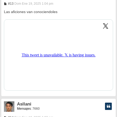
M
#13
Dom Ene 19, 2025 1:04 pm
e
n
Las aficiones van conociendoles
s
a
j
e
Asllani
Mensajes:
7660