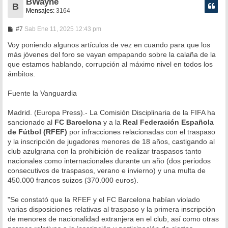
BWayne
B
Mensajes:
3164
M
#7
Sab Ene 11, 2025 12:43 pm
e
n
Voy poniendo algunos artículos de vez en cuando para que los
s
más jóvenes del foro se vayan empapando sobre la calaña de la
a
que estamos hablando, corrupción al máximo nivel en todos los
j
e
ámbitos.
Fuente la Vanguardia
Madrid. (Europa Press).- La Comisión Disciplinaria de la FIFA ha
sancionado al
FC Barcelona
y a la
Real Federación Española
de Fútbol (RFEF)
por infracciones relacionadas con el traspaso
y la inscripción de jugadores menores de 18 años, castigando al
club azulgrana con la prohibición de realizar traspasos tanto
nacionales como internacionales durante un año (dos periodos
consecutivos de traspasos, verano e invierno) y una multa de
450.000 francos suizos (370.000 euros).
"Se constató que la RFEF y el FC Barcelona habían violado
varias disposiciones relativas al traspaso y la primera inscripción
de menores de nacionalidad extranjera en el club, así como otras