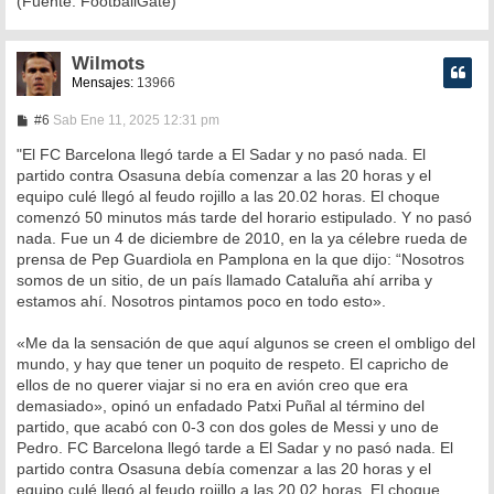
(Fuente: FootballGate)
Wilmots
Mensajes:
13966
M
#6
Sab Ene 11, 2025 12:31 pm
e
n
"El FC Barcelona llegó tarde a El Sadar y no pasó nada. El
s
partido contra Osasuna debía comenzar a las 20 horas y el
a
equipo culé llegó al feudo rojillo a las 20.02 horas. El choque
j
e
comenzó 50 minutos más tarde del horario estipulado. Y no pasó
nada. Fue un 4 de diciembre de 2010, en la ya célebre rueda de
prensa de Pep Guardiola en Pamplona en la que dijo: “Nosotros
somos de un sitio, de un país llamado Cataluña ahí arriba y
estamos ahí. Nosotros pintamos poco en todo esto».
«Me da la sensación de que aquí algunos se creen el ombligo del
mundo, y hay que tener un poquito de respeto. El capricho de
ellos de no querer viajar si no era en avión creo que era
demasiado», opinó un enfadado Patxi Puñal al término del
partido, que acabó con 0-3 con dos goles de Messi y uno de
Pedro. FC Barcelona llegó tarde a El Sadar y no pasó nada. El
partido contra Osasuna debía comenzar a las 20 horas y el
equipo culé llegó al feudo rojillo a las 20.02 horas. El choque