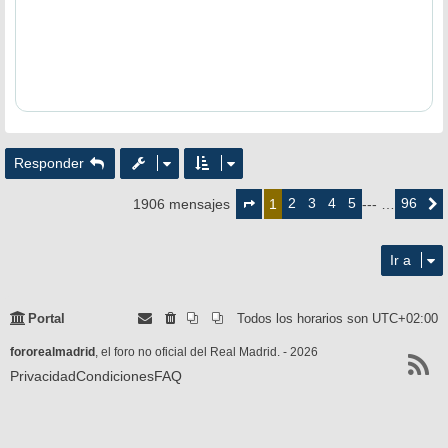
Responder
Página
1
2
3
4
5
96
1906 mensajes
1
--- …
Siguie
de
96
Ir a
Portal
Todos los horarios son
UTC+02:00
fororealmadrid
, el foro no oficial del Real Madrid. - 2026
Privacidad
Condiciones
FAQ