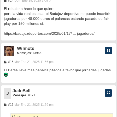
M
#14
Dom Ene 19, 2025 1:08 pm
e
n
El robalona hace lo que quiere,
s
pero la vida real es esta, el Badajoz deportivo no puede inxcribir
a
jugadores por 48.000 euros el palancas estando pasado de fair
j
e
play por 150 millones sí.
https://badajozdeportes.com/2025/01/17/ ... jugadores/
Wilmots
Mensajes:
13966
M
#15
Mar Ene 21, 2025 11:56 pm
e
n
El Barsa lleva más penaltis pitados a favor que jornadas jugadas.
s
a
j
e
JudeBell
J
Mensajes:
9871
M
#16
Mar Ene 21, 2025 11:59 pm
e
n
s