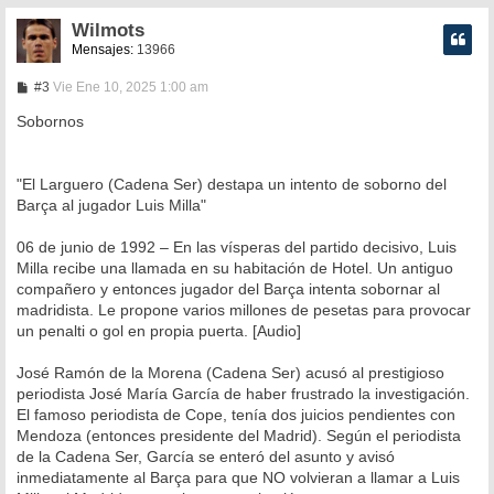
Wilmots
Mensajes:
13966
M
#3
Vie Ene 10, 2025 1:00 am
e
n
Sobornos
s
a
j
e
"El Larguero (Cadena Ser) destapa un intento de soborno del
Barça al jugador Luis Milla"
06 de junio de 1992 – En las vísperas del partido decisivo, Luis
Milla recibe una llamada en su habitación de Hotel. Un antiguo
compañero y entonces jugador del Barça intenta sobornar al
madridista. Le propone varios millones de pesetas para provocar
un penalti o gol en propia puerta. [Audio]
José Ramón de la Morena (Cadena Ser) acusó al prestigioso
periodista José María García de haber frustrado la investigación.
El famoso periodista de Cope, tenía dos juicios pendientes con
Mendoza (entonces presidente del Madrid). Según el periodista
de la Cadena Ser, García se enteró del asunto y avisó
inmediatamente al Barça para que NO volvieran a llamar a Luis