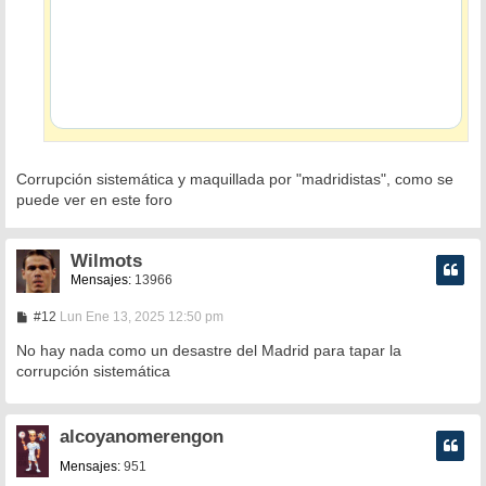
Corrupción sistemática y maquillada por "madridistas", como se
puede ver en este foro
Wilmots
Mensajes:
13966
M
#12
Lun Ene 13, 2025 12:50 pm
e
n
No hay nada como un desastre del Madrid para tapar la
s
corrupción sistemática
a
j
e
alcoyanomerengon
Mensajes:
951