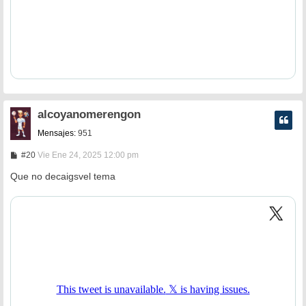
alcoyanomerengon
Mensajes:
951
M
#20
Vie Ene 24, 2025 12:00 pm
e
n
Que no decaigsvel tema
s
a
j
e