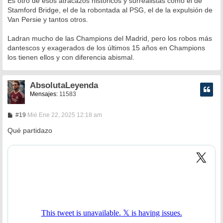
Es otro de esos atracazos históricos y surrealistas como el de
s
Stamford Bridge, el de la robontada al PSG, el de la expulsión de
a
Van Persie y tantos otros.
j
e
Ladran mucho de las Champions del Madrid, pero los robos más
dantescos y exagerados de los últimos 15 años en Champions
los tienen ellos y con diferencia abismal.
AbsolutaLeyenda
Mensajes:
11583
M
#19
Mié Ene 22, 2025 12:18 am
e
n
Qué partidazo
s
a
j
e