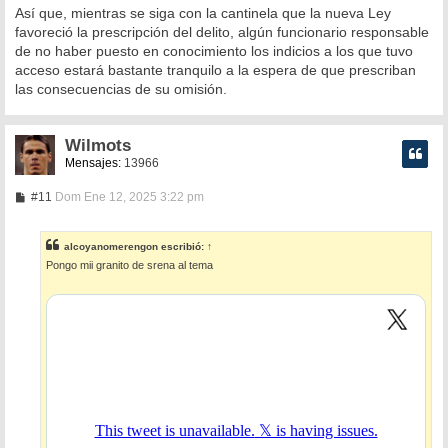
Así que, mientras se siga con la cantinela que la nueva Ley
favoreció la prescripción del delito, algún funcionario responsable
de no haber puesto en conocimiento los indicios a los que tuvo
acceso estará bastante tranquilo a la espera de que prescriban
las consecuencias de su omisión.
Wilmots
Mensajes:
13966
M
#11
Dom Ene 12, 2025 3:22 pm
e
n
s
alcoyanomerengon
escribió:
↑
a
Pongo mii granito de srena al tema
j
e