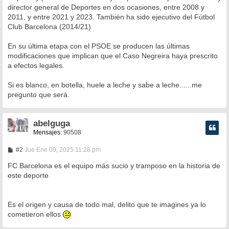
e
director general de Deportes en dos ocasiones, entre 2008 y
2011, y entre 2021 y 2023. También ha sido ejecutivo del Fútbol
Club Barcelona (2014/21)
En su última etapa con el PSOE se producen las últimas
modificaciones que implican que el Caso Negreira haya prescrito
a efectos legales.
Si es blanco, en botella, huele a leche y sabe a leche......me
pregunto que será.
abelguga
Mensajes:
90508
M
#2
Jue Ene 09, 2025 11:28 pm
e
n
FC Barcelona es el equipo más sucio y tramposo en la historia de
s
este deporte
a
j
e
Es el origen y causa de todo mal, delito que te imagines ya lo
cometieron ellos