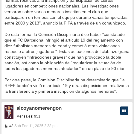
normas relativas a la inscripción y participación de ciertos
jugadores en competiciones nacionales. Las investigaciones
versaron sobre varios menores inscritos en el club que
participaron en torneos con el equipo durante varias temporadas
entre 2009 y 2013", anunció la FIFA a través de un comunicado.
De esta forma, la Comisión Disciplinaria dice haber "constatado
que el FC Barcelona infringió el artículo 19 del reglamento con
diez futbolistas menores de edad y cometió otras violaciones
respecto a otros jugadores". Estas actuaciones del club azulgrana
constituyen "infracciones graves" que han provocado la doble
sanción, así como la obligación de "regularizar la situación de
todos los jugadores menores afectados" en un plazo de 90 días.
Por otra parte, la Comisión Disciplinaria ha determinado que "la
RFEF también violó el artículo 19 y otras disposiciones relativas a
la transferencia y primera inscripción de algunos menores".
alcoyanomerengon
Mensajes:
951
M
#8
Sab Ene 11, 2025 2:38 pm
e