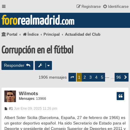
Registrarse
Identificarse
foro
realmadrid
.com
Portal
Índice
Principal
Actualidad del Club
Corrupción en el fútbol
Responder
Página
1
2
3
4
5
96
1906 mensajes
1
--- …
Siguie
de
96
Wilmots
Mensajes:
13966
M
#1
Jue Ene 09, 2025 11:26 pm
e
n
Albert Soler Sicilia (Barcelona, España, 27 de febrero de 1966) es
s
un gestor deportivo español. Ha sido Secretario de Estado para el
a
Deporte y presidente del Consejo Superior de Deportes en 2011 y
j