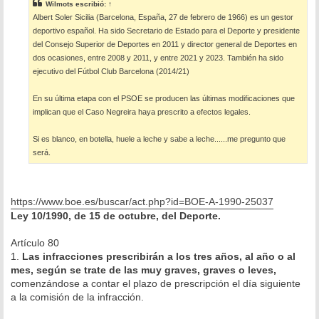
Wilmots
escribió:
↑
a
Albert Soler Sicilia (Barcelona, España, 27 de febrero de 1966) es un gestor
j
e
deportivo español. Ha sido Secretario de Estado para el Deporte y presidente
del Consejo Superior de Deportes en 2011 y director general de Deportes en
dos ocasiones, entre 2008 y 2011, y entre 2021 y 2023. También ha sido
ejecutivo del Fútbol Club Barcelona (2014/21)
En su última etapa con el PSOE se producen las últimas modificaciones que
implican que el Caso Negreira haya prescrito a efectos legales.
Si es blanco, en botella, huele a leche y sabe a leche......me pregunto que
será.
https://www.boe.es/buscar/act.php?id=BOE-A-1990-25037
Ley 10/1990, de 15 de octubre, del Deporte.
Artículo 80
1.
Las infracciones prescribirán a los tres años, al año o al
mes, según se trate de las muy graves, graves o leves,
comenzándose a contar el plazo de prescripción el día siguiente
a la comisión de la infracción.