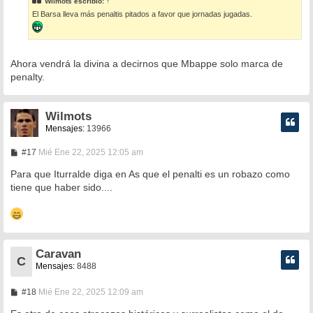
Wilmots
escribió:
↑
a
El Barsa lleva más penaltis pitados a favor que jornadas jugadas.
j
e
Ahora vendrá la divina a decirnos que Mbappe solo marca de
penalty.
Wilmots
Mensajes:
13966
M
#17
Mié Ene 22, 2025 12:05 am
e
n
Para que Iturralde diga en As que el penalti es un robazo como
s
tiene que haber sido....
a
j
e
Caravan
C
Mensajes:
8488
M
#18
Mié Ene 22, 2025 12:09 am
e
n