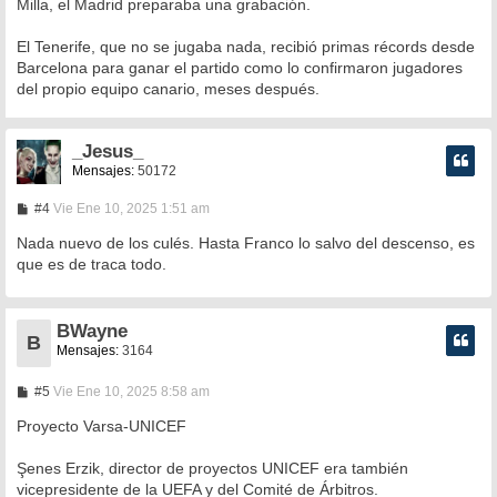
Milla, el Madrid preparaba una grabación.
El Tenerife, que no se jugaba nada, recibió primas récords desde
Barcelona para ganar el partido como lo confirmaron jugadores
del propio equipo canario, meses después.
_Jesus_
Mensajes:
50172
M
#4
Vie Ene 10, 2025 1:51 am
e
n
Nada nuevo de los culés. Hasta Franco lo salvo del descenso, es
s
que es de traca todo.
a
j
e
BWayne
B
Mensajes:
3164
M
#5
Vie Ene 10, 2025 8:58 am
e
n
Proyecto Varsa-UNICEF
s
a
Şenes Erzik, director de proyectos UNICEF era también
j
e
vicepresidente de la UEFA y del Comité de Árbitros.