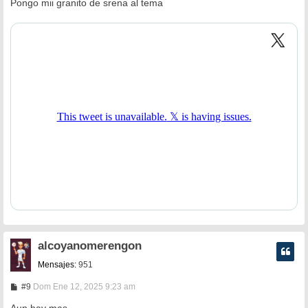
n
Pongo mii granito de srena al tema
s
a
j
e
alcoyanomerengon
Mensajes:
951
M
#9
Dom Ene 12, 2025 9:23 am
e
n