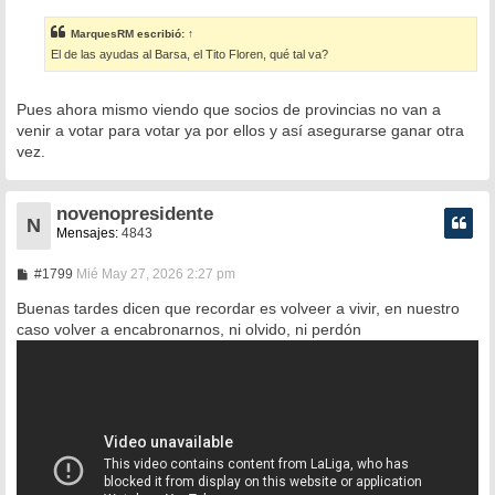
n
s
MarquesRM
escribió:
↑
a
El de las ayudas al Barsa, el Tito Floren, qué tal va?
j
e
Pues ahora mismo viendo que socios de provincias no van a
venir a votar para votar ya por ellos y así asegurarse ganar otra
vez.
novenopresidente
N
Mensajes:
4843
M
#1799
Mié May 27, 2026 2:27 pm
e
n
Buenas tardes dicen que recordar es volveer a vivir, en nuestro
s
caso volver a encabronarnos, ni olvido, ni perdón
a
j
e