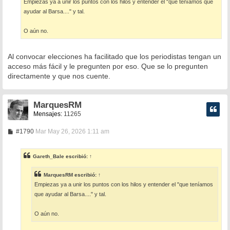
Empiezas ya a unir los puntos con los hilos y entender el "que teníamos que
j
e
ayudar al Barsa...." y tal.
O aún no.
Al convocar elecciones ha facilitado que los periodistas tengan un
acceso más fácil y le pregunten por eso. Que se lo pregunten
directamente y que nos cuente.
MarquesRM
Mensajes:
11265
M
#1790
Mar May 26, 2026 1:11 am
e
n
s
Gareth_Bale
escribió:
↑
a
j
e
MarquesRM
escribió:
↑
Empiezas ya a unir los puntos con los hilos y entender el "que teníamos
que ayudar al Barsa...." y tal.
O aún no.