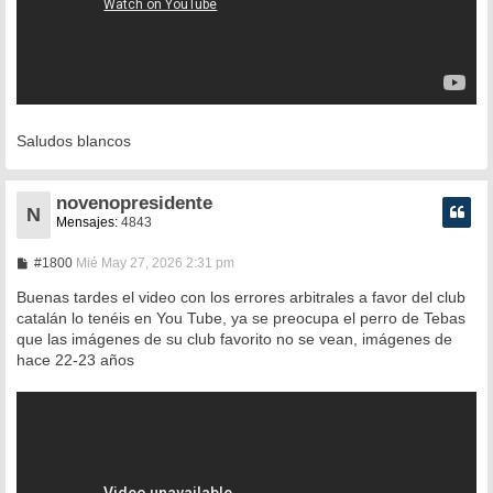
Saludos blancos
novenopresidente
N
Mensajes:
4843
M
#1800
Mié May 27, 2026 2:31 pm
e
n
Buenas tardes el video con los errores arbitrales a favor del club
s
catalán lo tenéis en You Tube, ya se preocupa el perro de Tebas
a
que las imágenes de su club favorito no se vean, imágenes de
j
e
hace 22-23 años