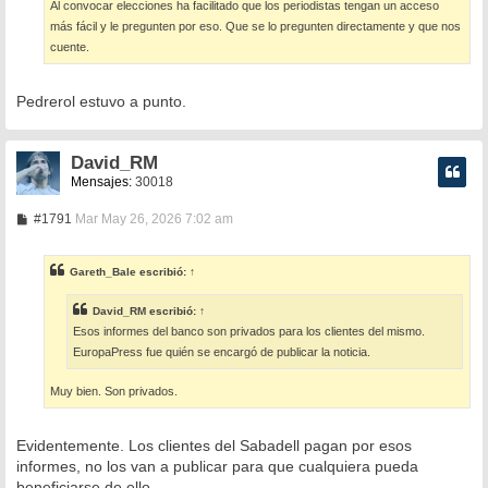
Al convocar elecciones ha facilitado que los periodistas tengan un acceso
más fácil y le pregunten por eso. Que se lo pregunten directamente y que nos
cuente.
Pedrerol estuvo a punto.
David_RM
Mensajes:
30018
M
#1791
Mar May 26, 2026 7:02 am
e
n
s
Gareth_Bale
escribió:
↑
a
j
e
David_RM
escribió:
↑
Esos informes del banco son privados para los clientes del mismo.
EuropaPress fue quién se encargó de publicar la noticia.
Muy bien. Son privados.
Evidentemente. Los clientes del Sabadell pagan por esos
informes, no los van a publicar para que cualquiera pueda
beneficiarse de ello.