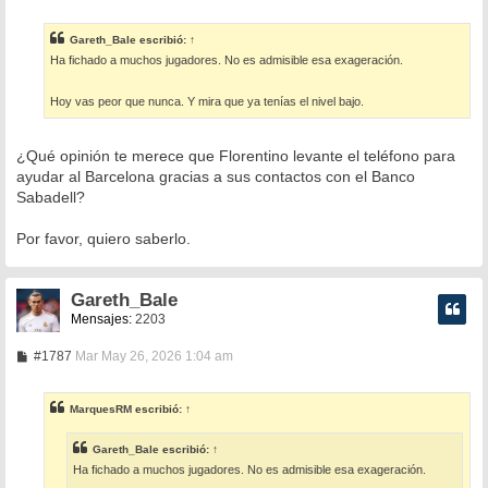
e
n
s
Gareth_Bale
escribió:
↑
a
Ha fichado a muchos jugadores. No es admisible esa exageración.
j
e
Hoy vas peor que nunca. Y mira que ya tenías el nivel bajo.
¿Qué opinión te merece que Florentino levante el teléfono para
ayudar al Barcelona gracias a sus contactos con el Banco
Sabadell?
Por favor, quiero saberlo.
Gareth_Bale
Mensajes:
2203
M
#1787
Mar May 26, 2026 1:04 am
e
n
s
MarquesRM
escribió:
↑
a
j
e
Gareth_Bale
escribió:
↑
Ha fichado a muchos jugadores. No es admisible esa exageración.