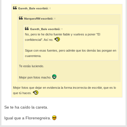
n
s
Gareth_Bale
escribió:
↑
a
j
e
MarquesRM
escribió:
↑
Gareth_Bale
escribió:
↑
No, pero te he dicho fuente fiable y vuelves a poner "El
confidencial". Así no.
Sigue con esas fuentes, pero admite que los demás las pongan en
cuarentena.
Te estás luciendo.
Mejor pon fotos macho.
Mejor fotos que dejar en evidencia la forma incorrecta de escribir, que es lo
que tú haces.
Se te ha caído la careta.
Igual que a Florenegreira.