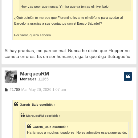
Hoy vas peor que nunca. Y mira que ya tenías el nivel bajo.
¿Qué opinión te merece que Florentino levante el teléfono para ayudar al
Barcelona gracias a sus contactos con el Banco Sabadell?
Por favor, quiero saberlo.
Si hay pruebas, me parece mal. Nunca he dicho que Flopper no
cometa errores. Es un ser humano, diga lo que diga Butragueño.
MarquesRM
Mensajes:
11265
M
#1788
Mar May 26, 2026 1:07 am
e
n
s
Gareth_Bale
escribió:
↑
a
j
e
MarquesRM
escribió:
↑
Gareth_Bale
escribió:
↑
Ha fichado a muchos jugadores. No es admisible esa exageración.