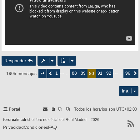
Responder
Página
90
1
88
89
91
92
96
1905 mensajes
Anterior
--- …
90
--- …
Siguie
de
96
Ir a
Portal
Todos los horarios son
UTC+02:00
fororealmadrid
, el foro no oficial del Real Madrid. - 2026
Privacidad
Condiciones
FAQ