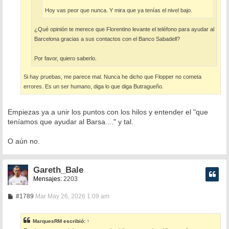
Hoy vas peor que nunca. Y mira que ya tenías el nivel bajo.
¿Qué opinión te merece que Florentino levante el teléfono para ayudar al
Barcelona gracias a sus contactos con el Banco Sabadell?
Por favor, quiero saberlo.
Si hay pruebas, me parece mal. Nunca he dicho que Flopper no cometa
errores. Es un ser humano, diga lo que diga Butragueño.
Empiezas ya a unir los puntos con los hilos y entender el "que
teníamos que ayudar al Barsa...." y tal.
O aún no.
Gareth_Bale
Mensajes:
2203
M
#1789
Mar May 26, 2026 1:09 am
e
n
s
MarquesRM
escribió:
↑
a