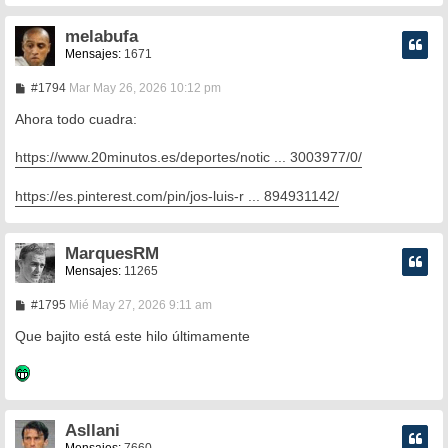
melabufa
Mensajes:
1671
M
#1794
Mar May 26, 2026 10:12 pm
e
n
Ahora todo cuadra:
s
a
https://www.20minutos.es/deportes/notic ... 3003977/0/
j
e
https://es.pinterest.com/pin/jos-luis-r ... 894931142/
MarquesRM
Mensajes:
11265
M
#1795
Mié May 27, 2026 9:11 am
e
n
Que bajito está este hilo últimamente
s
a
j
e
Asllani