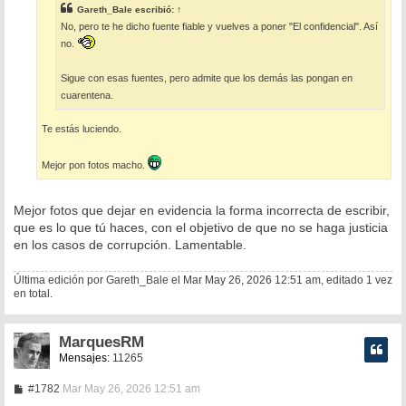
e
Gareth_Bale
escribió:
↑
No, pero te he dicho fuente fiable y vuelves a poner "El confidencial". Así
no.
Sigue con esas fuentes, pero admite que los demás las pongan en
cuarentena.
Te estás luciendo.
Mejor pon fotos macho.
Mejor fotos que dejar en evidencia la forma incorrecta de escribir,
que es lo que tú haces, con el objetivo de que no se haga justicia
en los casos de corrupción. Lamentable.
Última edición por
Gareth_Bale
el Mar May 26, 2026 12:51 am, editado 1 vez
en total.
MarquesRM
Mensajes:
11265
M
#1782
Mar May 26, 2026 12:51 am
e