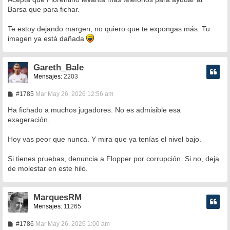
Barsa que para fichar.
Te estoy dejando margen, no quiero que te expongas más. Tu
imagen ya está dañada
Gareth_Bale
Mensajes:
2203
M
#1785
Mar May 26, 2026 12:56 am
e
n
Ha fichado a muchos jugadores. No es admisible esa
s
exageración.
a
j
e
Hoy vas peor que nunca. Y mira que ya tenías el nivel bajo.
Si tienes pruebas, denuncia a Flopper por corrupción. Si no, deja
de molestar en este hilo.
MarquesRM
Mensajes:
11265
M
#1786
Mar May 26, 2026 1:00 am