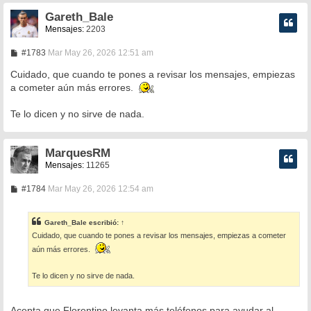
Gareth_Bale
Mensajes:
2203
M
#1783
Mar May 26, 2026 12:51 am
e
n
Cuidado, que cuando te pones a revisar los mensajes, empiezas
s
a cometer aún más errores.
a
j
e
Te lo dicen y no sirve de nada.
MarquesRM
Mensajes:
11265
M
#1784
Mar May 26, 2026 12:54 am
e
n
s
Gareth_Bale
escribió:
↑
a
Cuidado, que cuando te pones a revisar los mensajes, empiezas a cometer
j
e
aún más errores.
Te lo dicen y no sirve de nada.
Acepta que Florentino levanta más teléfonos para ayudar al