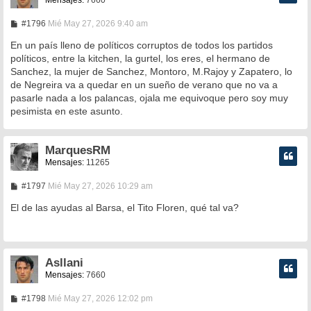
Mensajes:
7660
M
#1796
Mié May 27, 2026 9:40 am
e
n
En un país lleno de políticos corruptos de todos los partidos
s
políticos, entre la kitchen, la gurtel, los eres, el hermano de
a
Sanchez, la mujer de Sanchez, Montoro, M.Rajoy y Zapatero, lo
j
e
de Negreira va a quedar en un sueño de verano que no va a
pasarle nada a los palancas, ojala me equivoque pero soy muy
pesimista en este asunto.
MarquesRM
Mensajes:
11265
M
#1797
Mié May 27, 2026 10:29 am
e
n
El de las ayudas al Barsa, el Tito Floren, qué tal va?
s
a
j
e
Asllani
Mensajes:
7660
M
#1798
Mié May 27, 2026 12:02 pm
e