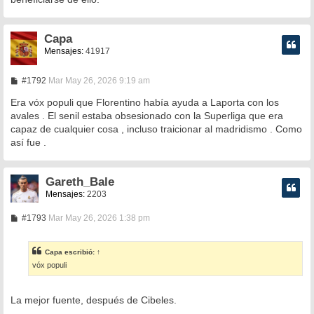
Capa
Mensajes:
41917
M
#1792
Mar May 26, 2026 9:19 am
e
n
Era vóx populi que Florentino había ayuda a Laporta con los
s
avales . El senil estaba obsesionado con la Superliga que era
a
capaz de cualquier cosa , incluso traicionar al madridismo . Como
j
e
así fue .
Gareth_Bale
Mensajes:
2203
M
#1793
Mar May 26, 2026 1:38 pm
e
n
s
Capa
escribió:
↑
a
vóx populi
j
e
La mejor fuente, después de Cibeles.