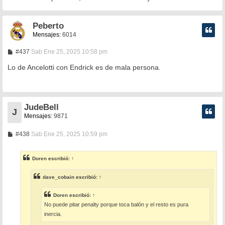
Peberto
Mensajes:
6014
M
#437
Sab Ene 25, 2025 10:58 pm
e
n
Lo de Ancelotti con Endrick es de mala persona.
s
a
j
e
JudeBell
J
Mensajes:
9871
M
#438
Sab Ene 25, 2025 10:59 pm
e
n
s
Doren
escribió:
↑
a
j
e
dave_cobain
escribió:
↑
Doren
escribió:
↑
No puede pitar penalty porque toca balón y el resto es pura
inercia.