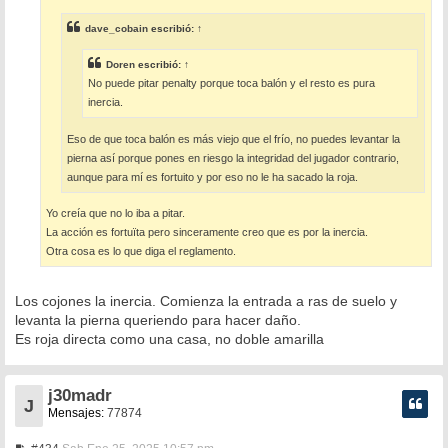
j
e
dave_cobain
escribió:
↑
Doren
escribió:
↑
No puede pitar penalty porque toca balón y el resto es pura
inercia.
Eso de que toca balón es más viejo que el frío, no puedes levantar la
pierna así porque pones en riesgo la integridad del jugador contrario,
aunque para mí es fortuito y por eso no le ha sacado la roja.
Yo creía que no lo iba a pitar.
La acción es fortuïta pero sinceramente creo que es por la inercia.
Otra cosa es lo que diga el reglamento.
Los cojones la inercia. Comienza la entrada a ras de suelo y
levanta la pierna queriendo para hacer daño.
Es roja directa como una casa, no doble amarilla
j30madr
J
Mensajes:
77874