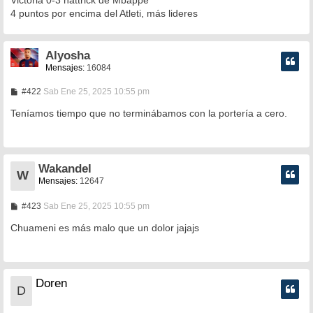
s
4 puntos por encima del Atleti, más lideres
a
j
e
Alyosha
Mensajes:
16084
M
#422
Sab Ene 25, 2025 10:55 pm
e
n
Teníamos tiempo que no terminábamos con la portería a cero.
s
a
j
e
Wakandel
W
Mensajes:
12647
M
#423
Sab Ene 25, 2025 10:55 pm
e
n
Chuameni es más malo que un dolor jajajs
s
a
j
e
Doren
D