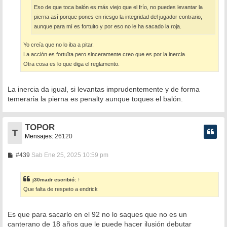
Eso de que toca balón es más viejo que el frío, no puedes levantar la
pierna así porque pones en riesgo la integridad del jugador contrario,
aunque para mí es fortuito y por eso no le ha sacado la roja.
Yo creía que no lo iba a pitar.
La acción es fortuïta pero sinceramente creo que es por la inercia.
Otra cosa es lo que diga el reglamento.
La inercia da igual, si levantas imprudentemente y de forma
temeraria la pierna es penalty aunque toques el balón.
TOPOR
T
Mensajes:
26120
M
#439
Sab Ene 25, 2025 10:59 pm
e
n
s
j30madr
escribió:
↑
a
Que falta de respeto a endrick
j
e
Es que para sacarlo en el 92 no lo saques que no es un
canterano de 18 años que le puede hacer ilusión debutar