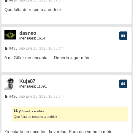
M
#434
Sab Ene 25, 2025 10:57 pm
e
n
Que falta de respeto a endrick
s
a
j
e
dasneo
Mensajes:
1614
M
#435
Sab Ene 25, 2025 10:58 pm
e
n
A mi Güler me encanta…. Debería jugar más.
s
a
j
e
Kuja87
Mensajes:
11091
M
#436
Sab Ene 25, 2025 10:58 pm
e
n
s
j30madr
escribió:
↑
a
Que falta de respeto a endrick
j
e
Ya estado un poco feo, la verdad. Para eso yo no le meto