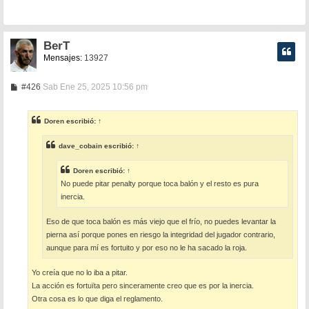
a
j
e
BerT
Mensajes:
13927
M
#426
Sab Ene 25, 2025 10:56 pm
e
n
s
Doren
escribió:
↑
a
j
e
dave_cobain
escribió:
↑
Doren
escribió:
↑
No puede pitar penalty porque toca balón y el resto es pura
inercia.
Eso de que toca balón es más viejo que el frío, no puedes levantar la
pierna así porque pones en riesgo la integridad del jugador contrario,
aunque para mí es fortuito y por eso no le ha sacado la roja.
Yo creía que no lo iba a pitar.
La acción es fortuïta pero sinceramente creo que es por la inercia.
Otra cosa es lo que diga el reglamento.