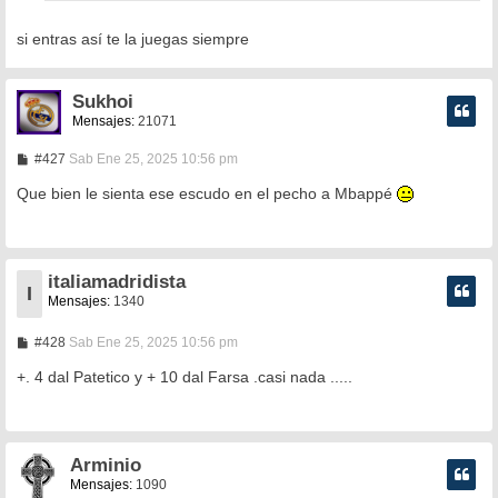
si entras así te la juegas siempre
Sukhoi
Mensajes:
21071
M
#427
Sab Ene 25, 2025 10:56 pm
e
n
Que bien le sienta ese escudo en el pecho a Mbappé
s
a
j
e
italiamadridista
I
Mensajes:
1340
M
#428
Sab Ene 25, 2025 10:56 pm
e
n
+. 4 dal Patetico y + 10 dal Farsa .casi nada .....
s
a
j
e
Arminio
Mensajes:
1090