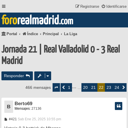
Registrarse
Identificarse
foro
realmadrid
.com
Portal
Índice
Principal
La Liga
Jornada 21 | Real Valladolid 0 - 3 Real
Madrid
Responder
Página
22
1
20
21
23
24
466 mensajes
Anterior
--- …
22
Siguie
de
24
Berto69
B
Mensajes:
27136
M
#421
Sab Ene 25, 2025 10:55 pm
e
n
Victoria 0-3 hattrick de Mbappe