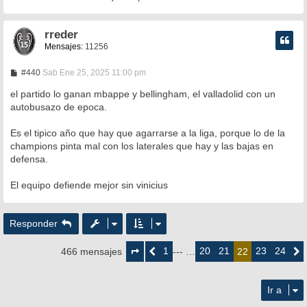
rreder
Mensajes:
11256
M
#440
Sab Ene 25, 2025 11:00 pm
e
n
el partido lo ganan mbappe y bellingham, el valladolid con un
s
autobusazo de epoca.
a
j
e
Es el tipico año que hay que agarrarse a la liga, porque lo de la
champions pinta mal con los laterales que hay y las bajas en
defensa.
El equipo defiende mejor sin vinicius
Responder
Página
22
1
20
21
23
24
466 mensajes
Anterior
--- …
22
Siguie
de
24
Ir a