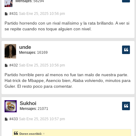
Mensajes:
58294
M
#431
Sab Ene 25, 2025 10:56 pm
e
n
Partido horrendo con un rival malísimo y la rata brillando. A ver si
s
se repite cuando nos toque alguien con nivel.
a
j
e
unde
Mensajes:
16169
M
#432
Sab Ene 25, 2025 10:56 pm
e
n
Partido horrible pero al menos no fue tan malo de nuestra parte.
s
Hat-trick de Mbappe, Asencio bien, Alaba volviendo, minutos para
a
Guler. El resto poco para comentar.
j
e
Sukhoi
Mensajes:
21071
M
#433
Sab Ene 25, 2025 10:57 pm
e
n
s
Doren
escribió:
↑
a