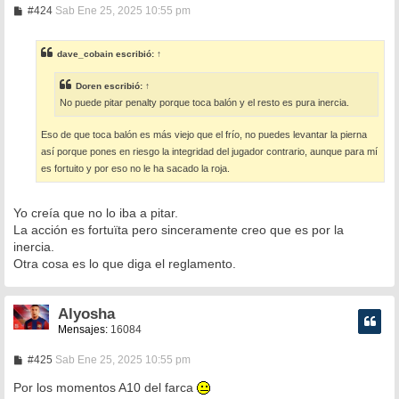
M
#424
Sab Ene 25, 2025 10:55 pm
e
n
s
dave_cobain
escribió:
↑
a
j
e
Doren
escribió:
↑
No puede pitar penalty porque toca balón y el resto es pura inercia.
Eso de que toca balón es más viejo que el frío, no puedes levantar la pierna
así porque pones en riesgo la integridad del jugador contrario, aunque para mí
es fortuito y por eso no le ha sacado la roja.
Yo creía que no lo iba a pitar.
La acción es fortuïta pero sinceramente creo que es por la
inercia.
Otra cosa es lo que diga el reglamento.
Alyosha
Mensajes:
16084
M
#425
Sab Ene 25, 2025 10:55 pm
e
n
Por los momentos A10 del farca
s