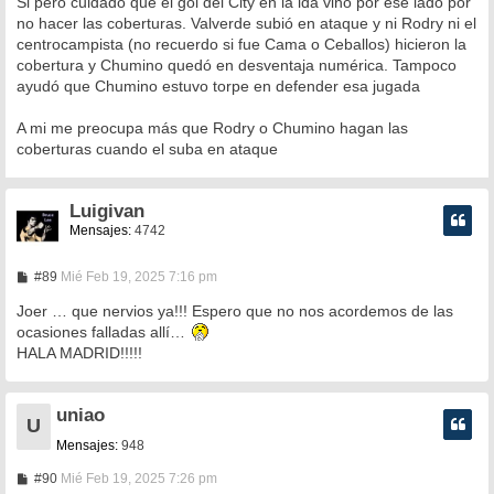
Si pero cuidado que el gol del City en la ida vino por ese lado por
no hacer las coberturas. Valverde subió en ataque y ni Rodry ni el
centrocampista (no recuerdo si fue Cama o Ceballos) hicieron la
cobertura y Chumino quedó en desventaja numérica. Tampoco
ayudó que Chumino estuvo torpe en defender esa jugada
A mi me preocupa más que Rodry o Chumino hagan las
coberturas cuando el suba en ataque
Luigivan
Mensajes:
4742
M
#89
Mié Feb 19, 2025 7:16 pm
e
n
Joer … que nervios ya!!! Espero que no nos acordemos de las
s
ocasiones falladas allí…
a
HALA MADRID!!!!!
j
e
uniao
U
Mensajes:
948
M
#90
Mié Feb 19, 2025 7:26 pm
e