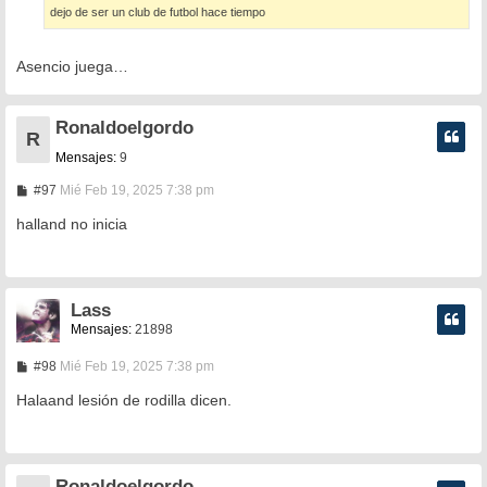
e
dejo de ser un club de futbol hace tiempo
Asencio juega…
Ronaldoelgordo
R
Mensajes:
9
M
#97
Mié Feb 19, 2025 7:38 pm
e
n
halland no inicia
s
a
j
e
Lass
Mensajes:
21898
M
#98
Mié Feb 19, 2025 7:38 pm
e
n
Halaand lesión de rodilla dicen.
s
a
j
e
Ronaldoelgordo