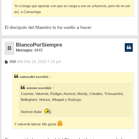
Yo si tengo que apostar con que se carga a uno es a Asencio, pero de no ser
así, a Camavinga.
El discípulo del Maestro lo ha vuelto a hacer
BlancoPorSiempre
B
Mensajes:
4845
M
#88
Mié Feb 19, 2025 7:16 pm
e
n
s
nuboso84
escribió:
↑
a
j
e
simomi
escribió:
↑
Courtois; Valverde, Rüdiger, Asencio, Mendy; Ceballos, Tchouaméni,
Bellingham; Vinicius, Mbappé y Rodrygo.
Asencio titular
Y valverde lateral. Me gusta