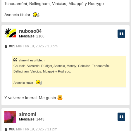
s
Tchouaméni, Bellingham; Vinicius, Mbappé y Rodrygo.
a
j
e
Asencio titular
nuboso84
Mensajes:
2106
M
#85
Mié Feb 19, 2025 7:10 pm
e
n
s
simomi
escribió:
↑
a
Courtois; Valverde, Rüdiger, Asencio, Mendy; Ceballos, Tchouaméni,
j
e
Bellingham; Vinicius, Mbappé y Rodrygo.
Asencio titular
Y valverde lateral. Me gusta
simomi
Mensajes:
1443
M
#86
Mié Feb 19, 2025 7:11 pm