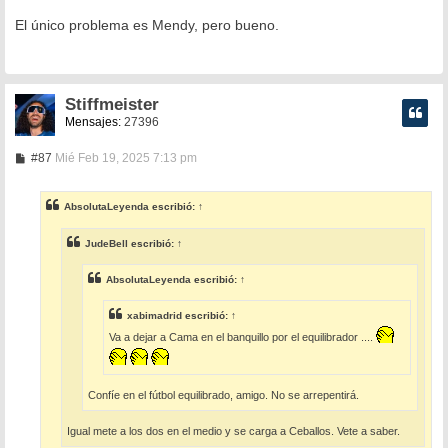
e
n
El único problema es Mendy, pero bueno.
s
a
j
e
Stiffmeister
Mensajes:
27396
M
#87
Mié Feb 19, 2025 7:13 pm
e
n
s
AbsolutaLeyenda
escribió:
↑
a
j
e
JudeBell
escribió:
↑
AbsolutaLeyenda
escribió:
↑
xabimadrid
escribió:
↑
Va a dejar a Cama en el banquillo por el equilibrador ....
Confíe en el fútbol equilibrado, amigo. No se arrepentirá.
Igual mete a los dos en el medio y se carga a Ceballos. Vete a saber.