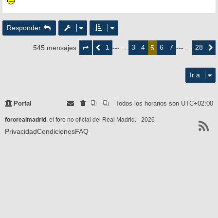
Responder
Página
5
1
3
4
6
7
28
545 mensajes
Anterior
--- …
5
--- …
Siguie
de
28
Ir a
Portal
Todos los horarios son
UTC+02:00
fororealmadrid
, el foro no oficial del Real Madrid. - 2026
Privacidad
Condiciones
FAQ