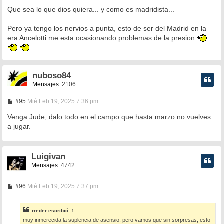
e
n
Que sea lo que dios quiera... y como es madridista...
s
a
Pero ya tengo los nervios a punta, esto de ser del Madrid en la
j
e
era Ancelotti me esta ocasionando problemas de la presion
nuboso84
Mensajes:
2106
M
#95
Mié Feb 19, 2025 7:36 pm
e
n
Venga Jude, dalo todo en el campo que hasta marzo no vuelves
s
a jugar.
a
j
e
Luigivan
Mensajes:
4742
M
#96
Mié Feb 19, 2025 7:37 pm
e
n
s
rreder
escribió:
↑
a
muy inmerecida la suplencia de asensio, pero vamos que sin sorpresas, esto
j