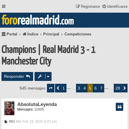
Registrarse
Identificarse
foro
realmadrid
.com
Portal
Índice
Principal
Competiciones
Champions | Real Madrid 3 - 1
Manchester City
Responder
Página
5
1
3
4
6
7
28
545 mensajes
Anterior
--- …
5
--- …
Siguie
de
28
AbsolutaLeyenda
Mensajes:
11605
M
#81
Mié Feb 19, 2025 6:03 pm
e