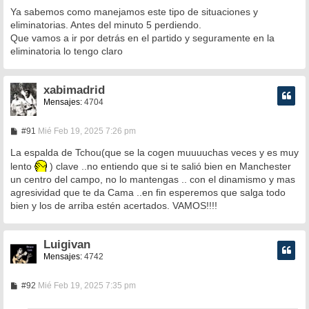
n
Ya sabemos como manejamos este tipo de situaciones y
s
eliminatorias. Antes del minuto 5 perdiendo.
a
Que vamos a ir por detrás en el partido y seguramente en la
j
e
eliminatoria lo tengo claro
xabimadrid
Mensajes:
4704
M
#91
Mié Feb 19, 2025 7:26 pm
e
n
La espalda de Tchou(que se la cogen muuuuchas veces y es muy
s
lento
) clave ..no entiendo que si te salió bien en Manchester
a
un centro del campo, no lo mantengas .. con el dinamismo y mas
j
e
agresividad que te da Cama ..en fin esperemos que salga todo
bien y los de arriba estén acertados. VAMOS!!!!
Luigivan
Mensajes:
4742
M
#92
Mié Feb 19, 2025 7:35 pm
e
n