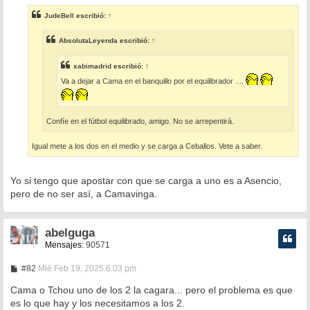
n
s
JudeBell
escribió:
↑
a
j
e
AbsolutaLeyenda
escribió:
↑
xabimadrid
escribió:
↑
Va a dejar a Cama en el banquillo por el equilibrador ....
Confíe en el fútbol equilibrado, amigo. No se arrepentirá.
Igual mete a los dos en el medio y se carga a Ceballos. Vete a saber.
Yo si tengo que apostar con que se carga a uno es a Asencio,
pero de no ser así, a Camavinga.
abelguga
Mensajes:
90571
M
#82
Mié Feb 19, 2025 6:03 pm
e
n
Cama o Tchou uno de los 2 la cagara... pero el problema es que
s
es lo que hay y los necesitamos a los 2.
a