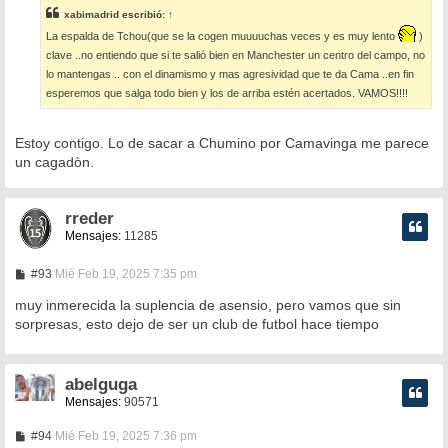
s
xabimadrid
escribió:
↑
a
j
La espalda de Tchou(que se la cogen muuuuchas veces y es muy lento
)
e
clave ..no entiendo que si te salió bien en Manchester un centro del campo, no
lo mantengas .. con el dinamismo y mas agresividad que te da Cama ..en fin
esperemos que salga todo bien y los de arriba estén acertados. VAMOS!!!!
Estoy contigo. Lo de sacar a Chumino por Camavinga me parece
un cagadòn.
rreder
Mensajes:
11285
M
#93
Mié Feb 19, 2025 7:35 pm
e
n
muy inmerecida la suplencia de asensio, pero vamos que sin
s
sorpresas, esto dejo de ser un club de futbol hace tiempo
a
j
e
abelguga
Mensajes:
90571
M
#94
Mié Feb 19, 2025 7:36 pm