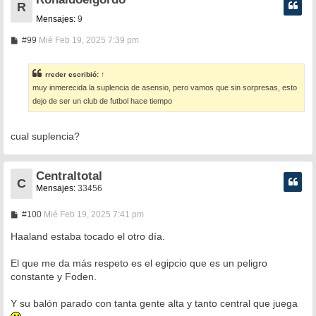
R
Mensajes:
9
M
#99
Mié Feb 19, 2025 7:39 pm
e
n
s
rreder
escribió:
↑
a
muy inmerecida la suplencia de asensio, pero vamos que sin sorpresas, esto
j
e
dejo de ser un club de futbol hace tiempo
cual suplencia?
Centraltotal
C
Mensajes:
33456
M
#100
Mié Feb 19, 2025 7:41 pm
e
n
Haaland estaba tocado el otro día.
s
a
El que me da más respeto es el egipcio que es un peligro
j
e
constante y Foden.
Y su balón parado con tanta gente alta y tanto central que juega