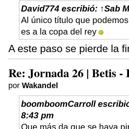
David774
escribió:
↑
Sab M
Al único título que podemos
es a la copa del rey
A este paso se pierde la fi
Re: Jornada 26 | Betis -
por
Wakandel
boomboomCarroll
escribi
8:43 pm
Que más da que se haya pinc