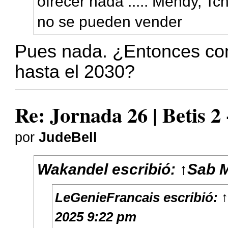
ofrecer nada ..... Mendy, T
no se pueden vender
Pues nada. ¿Entonces con 
hasta el 2030?
Re: Jornada 26 | Betis 2
por
JudeBell
Wakandel
escribió:
↑
Sab M
LeGenieFrancais
escribió:
↑
2025 9:22 pm