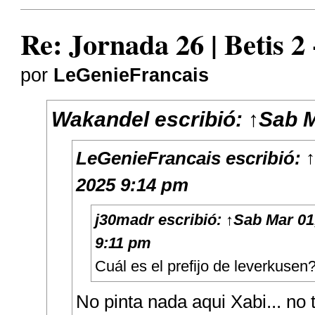
Re: Jornada 26 | Betis 2
por
LeGenieFrancais
Wakandel
escribió:
↑
Sab M
LeGenieFrancais
escribió:
↑
2025 9:14 pm
j30madr
escribió:
↑
Sab Mar 01
9:11 pm
Cuál es el prefijo de leverkusen
No pinta nada aqui Xabi... no