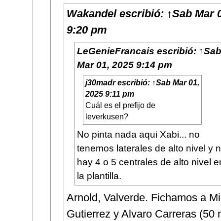
Wakandel
escribió:
↑
Sab Mar 0
9:20 pm
LeGenieFrancais
escribió:
↑
Sa
Mar 01, 2025 9:14 pm
j30madr
escribió:
↑
Sab Mar 01,
2025 9:11 pm
Cuál es el prefijo de
leverkusen?
No pinta nada aqui Xabi... no
tenemos laterales de alto nivel y 
hay 4 o 5 centrales de alto nivel e
la plantilla.
Arnold, Valverde. Fichamos a Mi
Gutierrez y Alvaro Carreras (50 