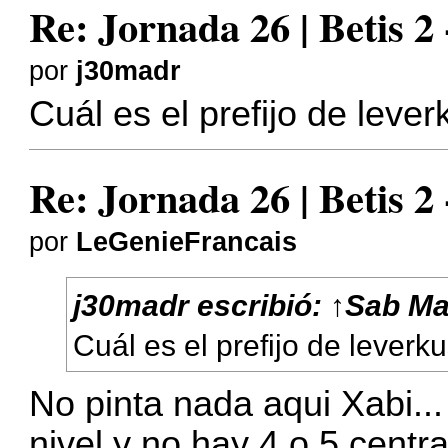
Re: Jornada 26 | Betis 2
por
j30madr
Cuál es el prefijo de leve
Re: Jornada 26 | Betis 2
por
LeGenieFrancais
j30madr
escribió:
↑
Sab Ma
Cuál es el prefijo de leverk
No pinta nada aqui Xabi...
nivel y no hay 4 o 5 central