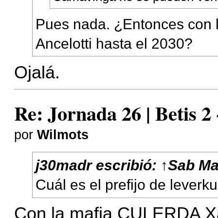
Pues nada. ¿Entonces con l
Ancelotti hasta el 2030?
Ojalá.
Re: Jornada 26 | Betis 2
por
Wilmots
j30madr
escribió:
↑
Sab Ma
Cuál es el prefijo de leverk
Con la mafia CULERDA Xa