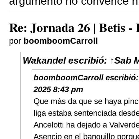
argumento no convence ni
Re: Jornada 26 | Betis -
por
boomboomCarroll
Wakandel
escribió:
↑
Sab M
boomboomCarroll
escribió
2025 8:43 pm
Que más da que se haya pinch
liga estaba sentenciada desd
Ancelotti ha dejado a Valverd
Asencio en el banquillo porqu