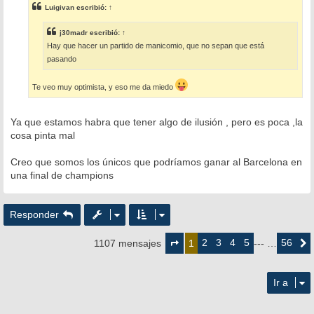
s
Luigivan
escribió:
↑
a
j
e
j30madr
escribió:
↑
Hay que hacer un partido de manicomio, que no sepan que está
pasando
Te veo muy optimista, y eso me da miedo
Ya que estamos habra que tener algo de ilusión , pero es poca ,la
cosa pinta mal
Creo que somos los únicos que podríamos ganar al Barcelona en
una final de champions
Responder
Página
1
2
3
4
5
56
1107 mensajes
1
--- …
Siguie
de
56
Ir a