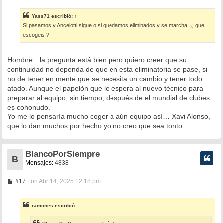
n
s
Yass71
escribió:
↑
a
Si pasamos y Ancelotti sigue o si quedamos eliminados y se marcha, ¿ que
j
e
escogeis ?
Hombre…la pregunta está bien pero quiero creer que su
continuidad no dependa de que en esta eliminatoria se pase, si
no de tener en mente que se necesita un cambio y tener todo
atado. Aunque el papelòn que le espera al nuevo técnico para
preparar al equipo, sin tiempo, después de el mundial de clubes
es cohonudo.
Yo me lo pensaría mucho coger a aún equipo así… Xavi Alonso,
que lo dan muchos por hecho yo no creo que sea tonto.
BlancoPorSiempre
B
Mensajes:
4838
M
#17
Lun Abr 14, 2025 12:18 pm
e
n
s
ramones
escribió:
↑
a
j
e