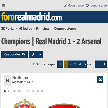
Registrarse
Identificarse
foro
realmadrid
.com
Portal
Índice
Principal
Competiciones
Champions | Real Madrid 1 - 2 Arsenal
Responder
Página
1
2
3
4
5
56
1107 mensajes
1
--- …
Siguie
de
56
Noticias
N
Mensajes:
1315
M
#1
Lun Abr 14, 2025 9:00 am
e
n
s
a
j