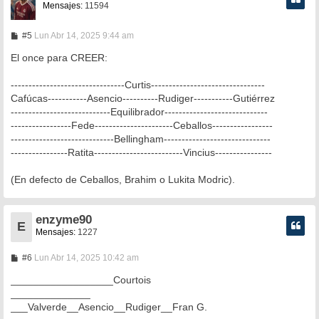
Mensajes:
11594
M
#5
Lun Abr 14, 2025 9:44 am
e
n
El once para CREER:
s
a
--------------------------------Curtis--------------------------------
j
e
Cafúcas-----------Asencio----------Rudiger-----------Gutiérrez
----------------------------Equilibrador-----------------------------
-----------------Fede----------------------Ceballos-----------------
-----------------------------Bellingham------------------------------
----------------Ratita-------------------------Vincius----------------
(En defecto de Ceballos, Brahim o Lukita Modric).
enzyme90
E
Mensajes:
1227
M
#6
Lun Abr 14, 2025 10:42 am
e
n
__________________Courtois
s
______________
a
___Valverde__Asencio__Rudiger__Fran G.
j
e