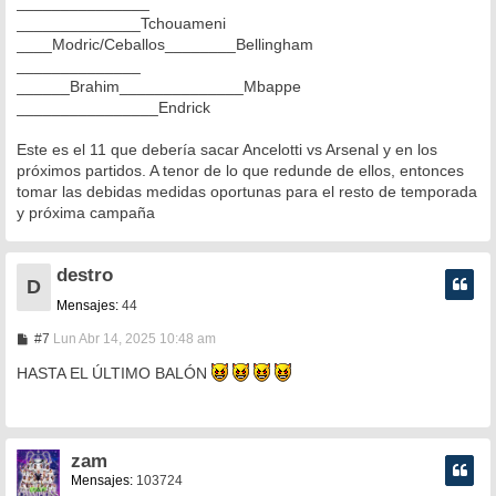
_______________
______________Tchouameni
____Modric/Ceballos________Bellingham
______________
______Brahim______________Mbappe
________________Endrick
Este es el 11 que debería sacar Ancelotti vs Arsenal y en los
próximos partidos. A tenor de lo que redunde de ellos, entonces
tomar las debidas medidas oportunas para el resto de temporada
y próxima campaña
destro
D
Mensajes:
44
M
#7
Lun Abr 14, 2025 10:48 am
e
n
HASTA EL ÚLTIMO BALÓN
s
a
j
e
zam
Mensajes:
103724