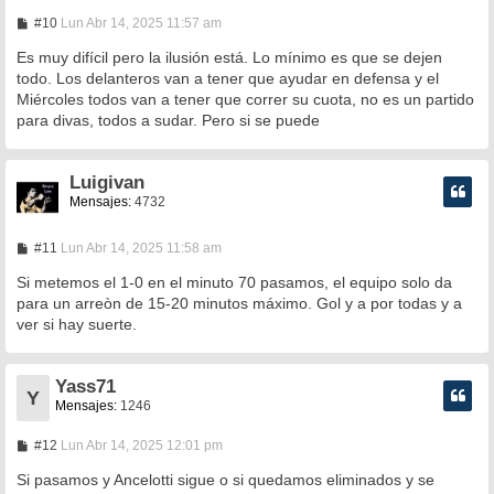
M
#10
Lun Abr 14, 2025 11:57 am
e
n
Es muy difícil pero la ilusión está. Lo mínimo es que se dejen
s
todo. Los delanteros van a tener que ayudar en defensa y el
a
Miércoles todos van a tener que correr su cuota, no es un partido
j
e
para divas, todos a sudar. Pero si se puede
Luigivan
Mensajes:
4732
M
#11
Lun Abr 14, 2025 11:58 am
e
n
Si metemos el 1-0 en el minuto 70 pasamos, el equipo solo da
s
para un arreòn de 15-20 minutos máximo. Gol y a por todas y a
a
ver si hay suerte.
j
e
Yass71
Y
Mensajes:
1246
M
#12
Lun Abr 14, 2025 12:01 pm
e
n
Si pasamos y Ancelotti sigue o si quedamos eliminados y se
s