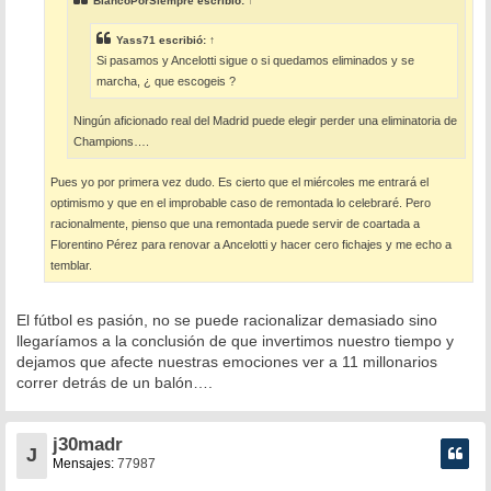
BlancoPorSiempre
escribió:
↑
Yass71
escribió:
↑
Si pasamos y Ancelotti sigue o si quedamos eliminados y se
marcha, ¿ que escogeis ?
Ningún aficionado real del Madrid puede elegir perder una eliminatoria de
Champions….
Pues yo por primera vez dudo. Es cierto que el miércoles me entrará el
optimismo y que en el improbable caso de remontada lo celebraré. Pero
racionalmente, pienso que una remontada puede servir de coartada a
Florentino Pérez para renovar a Ancelotti y hacer cero fichajes y me echo a
temblar.
El fútbol es pasión, no se puede racionalizar demasiado sino
llegaríamos a la conclusión de que invertimos nuestro tiempo y
dejamos que afecte nuestras emociones ver a 11 millonarios
correr detrás de un balón….
j30madr
J
Mensajes:
77987