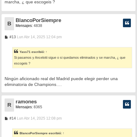
marcha, ¿ que escogeis ?
a
j
e
BlancoPorSiempre
B
Mensajes:
4838
M
#13
Lun Abr 14, 2025 12:04 pm
e
n
s
Yass71
escribió:
↑
a
Si pasamos y Ancelotti sigue o si quedamos eliminados y se marcha, ¿ que
j
e
escogeis ?
Ningún aficionado real del Madrid puede elegir perder una
eliminatoria de Champions….
ramones
R
Mensajes:
8365
M
#14
Lun Abr 14, 2025 12:08 pm
e
n
s
BlancoPorSiempre
escribió:
↑
a