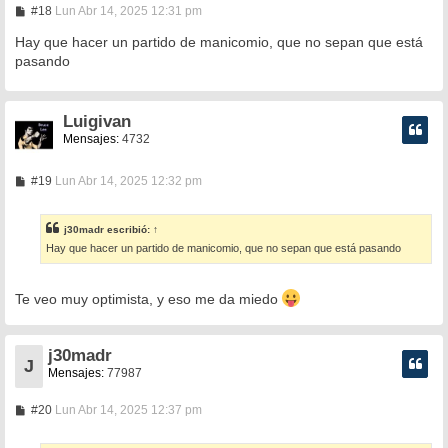
M
#18
Lun Abr 14, 2025 12:31 pm
e
n
Hay que hacer un partido de manicomio, que no sepan que está
s
pasando
a
j
e
Luigivan
Mensajes:
4732
M
#19
Lun Abr 14, 2025 12:32 pm
e
n
s
j30madr
escribió:
↑
a
Hay que hacer un partido de manicomio, que no sepan que está pasando
j
e
Te veo muy optimista, y eso me da miedo
j30madr
J
Mensajes:
77987
M
#20
Lun Abr 14, 2025 12:37 pm
e
n