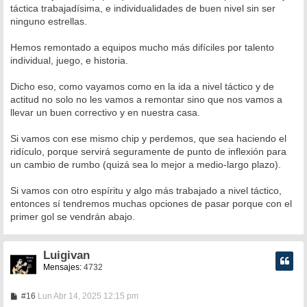
táctica trabajadísima, e individualidades de buen nivel sin ser
ninguno estrellas.
Hemos remontado a equipos mucho más difíciles por talento
individual, juego, e historia.
Dicho eso, como vayamos como en la ida a nivel táctico y de
actitud no solo no les vamos a remontar sino que nos vamos a
llevar un buen correctivo y en nuestra casa.
Si vamos con ese mismo chip y perdemos, que sea haciendo el
ridículo, porque servirá seguramente de punto de inflexión para
un cambio de rumbo (quizá sea lo mejor a medio-largo plazo).
Si vamos con otro espíritu y algo más trabajado a nivel táctico,
entonces sí tendremos muchas opciones de pasar porque con el
primer gol se vendrán abajo.
Luigivan
Mensajes:
4732
M
#16
Lun Abr 14, 2025 12:15 pm
e