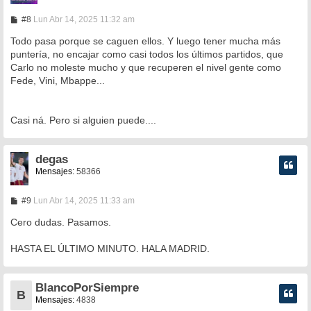
M
#8
Lun Abr 14, 2025 11:32 am
e
n
Todo pasa porque se caguen ellos. Y luego tener mucha más
s
puntería, no encajar como casi todos los últimos partidos, que
a
Carlo no moleste mucho y que recuperen el nivel gente como
j
e
Fede, Vini, Mbappe...
Casi ná. Pero si alguien puede....
degas
Mensajes:
58366
M
#9
Lun Abr 14, 2025 11:33 am
e
n
Cero dudas. Pasamos.
s
a
HASTA EL ÚLTIMO MINUTO. HALA MADRID.
j
e
BlancoPorSiempre
B
Mensajes:
4838