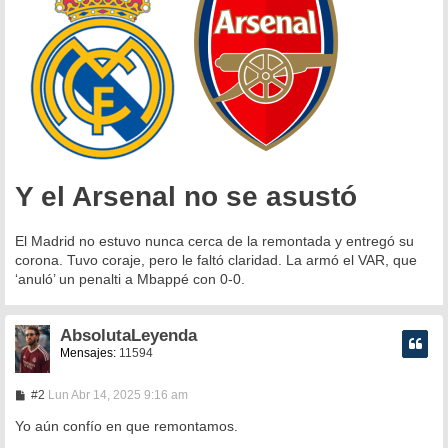
e
Y el Arsenal no se asustó
El Madrid no estuvo nunca cerca de la remontada y entregó su
corona. Tuvo coraje, pero le faltó claridad. La armó el VAR, que
‘anuló’ un penalti a Mbappé con 0-0.
AbsolutaLeyenda
Mensajes:
11594
M
#2
Lun Abr 14, 2025 9:16 am
e
n
Yo aún confío en que remontamos.
s