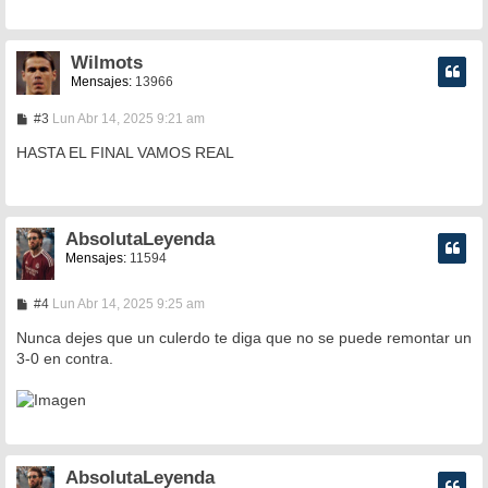
a
j
e
Wilmots
Mensajes:
13966
M
#3
Lun Abr 14, 2025 9:21 am
e
n
HASTA EL FINAL VAMOS REAL
s
a
j
e
AbsolutaLeyenda
Mensajes:
11594
M
#4
Lun Abr 14, 2025 9:25 am
e
n
Nunca dejes que un culerdo te diga que no se puede remontar un
s
3-0 en contra.
a
j
e
AbsolutaLeyenda