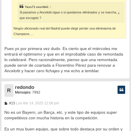
j
e
Yass71
escribió:
↑
Si pasamos y Ancelotti sigue o si quedamos eliminados y se marcha, ¿
que escogeis ?
Ningún aficionado real del Madrid puede elegir perder una eliminatoria de
Champions….
Pues yo por primera vez dudo. Es cierto que el miércoles me
entrará el optimismo y que en el improbable caso de remontada
lo celebraré. Pero racionalmente, pienso que una remontada
puede servir de coartada a Florentino Pérez para renovar a
Ancelotti y hacer cero fichajes y me echo a temblar.
redondo
R
Mensajes:
7992
M
#15
Lun Abr 14, 2025 12:08 pm
e
n
No es un Bayern, un Barça, etc. y este tipo de equipos super
s
competitivos con mucha historia en la competición.
a
j
e
Es un muy buen equipo, que sobre todo destaca por su orden y