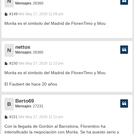
N
Mensajes:
26360
M
#149
Mié May 27, 2026 11:09 pm
e
n
Morita es el símbolo del Madrid de FlorenTimo y Mou
s
a
j
e
nettox
N
Mensajes:
26360
M
#150
Mié May 27, 2026 11:10 pm
e
n
Morita es el símbolo del Madrid de FlorenTimo y Mou
s
a
El Faubert de hace 20 años
j
e
Berto69
B
Mensajes:
27231
M
#151
Mié May 27, 2026 11:11 pm
e
n
Con la llegada de Gordon al Barcelona, Florentino ha
s
intensificado la negociación con Morita. Se ha puesto serio y
a