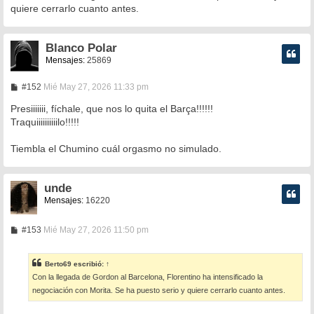
quiere cerrarlo cuanto antes.
j
e
Blanco Polar
Mensajes:
25869
M
#152
Mié May 27, 2026 11:33 pm
e
n
Presiiiiiii, fíchale, que nos lo quita el Barça!!!!!!
s
Traquiiiiiiiiiilo!!!!!
a
j
e
Tiembla el Chumino cuál orgasmo no simulado.
unde
Mensajes:
16220
M
#153
Mié May 27, 2026 11:50 pm
e
n
s
Berto69
escribió:
↑
a
Con la llegada de Gordon al Barcelona, Florentino ha intensificado la
j
e
negociación con Morita. Se ha puesto serio y quiere cerrarlo cuanto antes.