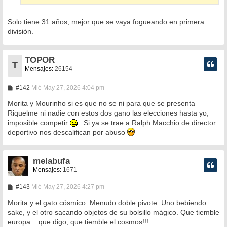
e
Solo tiene 31 años, mejor que se vaya fogueando en primera
división.
TOPOR
T
Mensajes:
26154
M
#142
Mié May 27, 2026 4:04 pm
e
n
Morita y Mourinho si es que no se ni para que se presenta
s
Riquelme ni nadie con estos dos gano las elecciones hasta yo,
a
imposible competir
. Si ya se trae a Ralph Macchio de director
j
e
deportivo nos descalifican por abuso
melabufa
Mensajes:
1671
M
#143
Mié May 27, 2026 4:27 pm
e
n
Morita y el gato cósmico. Menudo doble pivote. Uno bebiendo
s
sake, y el otro sacando objetos de su bolsillo mágico. Que tiemble
a
europa....que digo, que tiemble el cosmos!!!
j