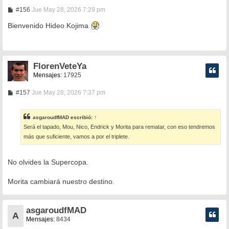
M
#156
Jue May 28, 2026 7:29 pm
e
n
Bienvenido Hideo Kojima
s
a
j
e
FlorenVeteYa
Mensajes:
17925
M
#157
Jue May 28, 2026 7:37 pm
e
n
s
asgaroudfMAD
escribió:
↑
a
Será el tapado, Mou, Nico, Endrick y Morita para rematar, con eso tendremos
j
e
más que suficiente, vamos a por el triplete.
No olvides la Supercopa.
Morita cambiará nuestro destino.
asgaroudfMAD
A
Mensajes:
8434