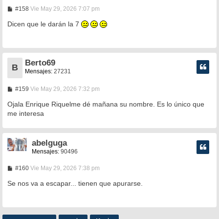
M
#158
Vie May 29, 2026 7:07 pm
e
n
Dicen que le darán la 7
s
a
j
e
Berto69
B
Mensajes:
27231
M
#159
Vie May 29, 2026 7:32 pm
e
n
Ojala Enrique Riquelme dé mañana su nombre. Es lo único que
s
me interesa
a
j
e
abelguga
Mensajes:
90496
M
#160
Vie May 29, 2026 7:38 pm
e
n
Se nos va a escapar... tienen que apurarse.
s
a
j
e