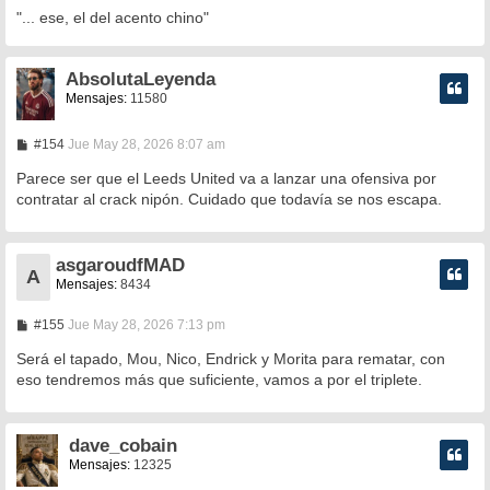
"... ese, el del acento chino"
AbsolutaLeyenda
Mensajes:
11580
M
#154
Jue May 28, 2026 8:07 am
e
n
Parece ser que el Leeds United va a lanzar una ofensiva por
s
contratar al crack nipón. Cuidado que todavía se nos escapa.
a
j
e
asgaroudfMAD
A
Mensajes:
8434
M
#155
Jue May 28, 2026 7:13 pm
e
n
Será el tapado, Mou, Nico, Endrick y Morita para rematar, con
s
eso tendremos más que suficiente, vamos a por el triplete.
a
j
e
dave_cobain
Mensajes:
12325