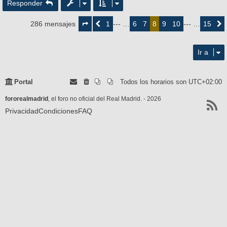
Responder
Página
8
1
6
7
9
10
15
286 mensajes
Anterior
--- …
8
--- …
Siguie
de
15
Ir a
Portal
Todos los horarios son
UTC+02:00
fororealmadrid
, el foro no oficial del Real Madrid. - 2026
Privacidad
Condiciones
FAQ