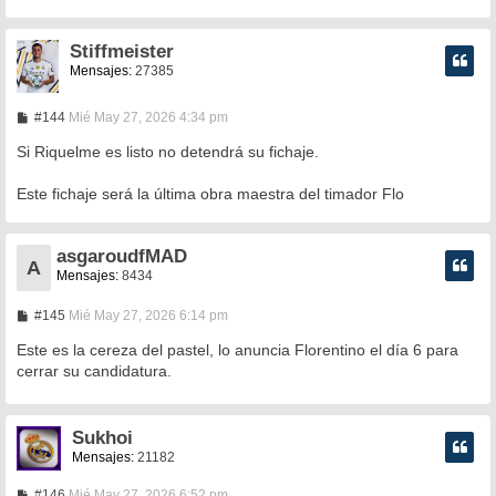
e
Stiffmeister
Mensajes:
27385
M
#144
Mié May 27, 2026 4:34 pm
e
n
Si Riquelme es listo no detendrá su fichaje.
s
a
Este fichaje será la última obra maestra del timador Flo
j
e
asgaroudfMAD
A
Mensajes:
8434
M
#145
Mié May 27, 2026 6:14 pm
e
n
Este es la cereza del pastel, lo anuncia Florentino el día 6 para
s
cerrar su candidatura.
a
j
e
Sukhoi
Mensajes:
21182
M
#146
Mié May 27, 2026 6:52 pm