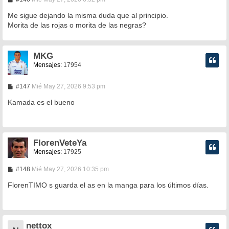
e
n
Me sigue dejando la misma duda que al principio.
s
Morita de las rojas o morita de las negras?
a
j
e
MKG
Mensajes:
17954
M
#147
Mié May 27, 2026 9:53 pm
e
n
Kamada es el bueno
s
a
j
e
FlorenVeteYa
Mensajes:
17925
M
#148
Mié May 27, 2026 10:35 pm
e
n
FlorenTIMO s guarda el as en la manga para los últimos días.
s
a
j
e
nettox