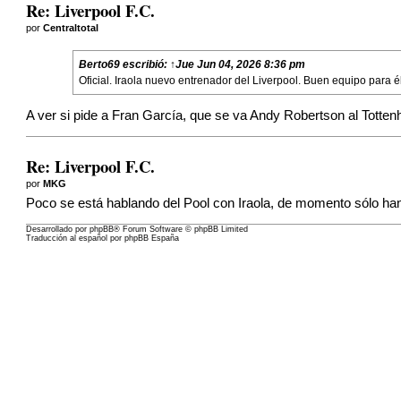
Re: Liverpool F.C.
por
Centraltotal
Berto69
escribió:
↑
Jue Jun 04, 2026 8:36 pm
Oficial. Iraola nuevo entrenador del Liverpool. Buen equipo para 
A ver si pide a Fran García, que se va Andy Robertson al Totte
Re: Liverpool F.C.
por
MKG
Poco se está hablando del Pool con Iraola, de momento sólo han 
Desarrollado por
phpBB
® Forum Software © phpBB Limited
Traducción al español por
phpBB España