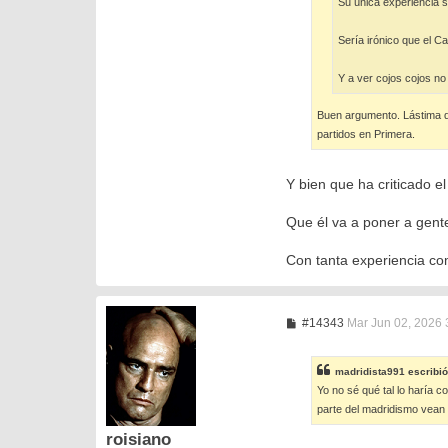
Su única experiencia 
Sería irónico que el Ca
Y a ver cojos cojos n
Buen argumento. Lástima q
partidos en Primera.
Y bien que ha criticado e
Que él va a poner a gente 
Con tanta experiencia co
M
#14343
Mar Jun 02, 2026 
e
n
s
madridista991
escribi
a
Yo no sé qué tal lo haría 
j
e
parte del madridismo vean
roisiano