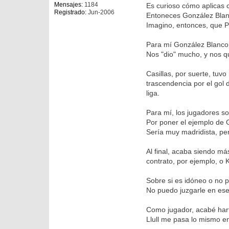
Mensajes:
1184
Es curioso cómo aplicas c
Registrado:
Jun-2006
Entoneces González Blanc
Imagino, entonces, que Pé
Para mí González Blanco 
Nos "dio" mucho, y nos q
Casillas, por suerte, tu
trascendencia por el gol 
liga.
Para mí, los jugadores so
Por poner el ejemplo de G
Sería muy madridista, per
Al final, acaba siendo má
contrato, por ejemplo, o
Sobre si es idóneo o no 
No puedo juzgarle en ese
Como jugador, acabé hart
Llull me pasa lo mismo en 