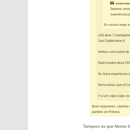
matarrata
Seamos serios 
experiencia pe
Es mucho mejor el
JAS tiene 7 champion
Juni Calafat tiene 6
Ambos como parte de l
Raúl el pobre lleva C
Su única experiencia 
Sería irónico que el Ca
Y a ver cojos cojos n
Buen argumento. Lástima q
partidos en Primera.
Tampoco es que Alonso lo 