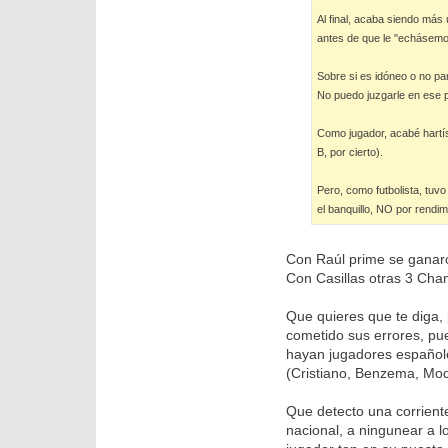
Al final, acaba siendo más 
antes de que le "echásem
Sobre si es idóneo o no pa
No puedo juzgarle en ese 
Como jugador, acabé hartís
B, por cierto).
Pero, como futbolista, tuv
el banquillo, NO por rendim
Con Raúl prime se ganar
Con Casillas otras 3 Ch
Que quieres que te diga, 
cometido sus errores, pu
hayan jugadores españole
(Cristiano, Benzema, Modr
Que detecto una corriente
nacional, a ningunear a l