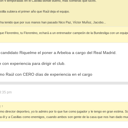
son 4 temporadas en el Castilla donde bueno, más sombras que luces.
stilla subiera el primer año que Raúl deja el equipo.
o ha tenido que por sus manos han pasado Nico Paz, Víctor Muñoz, Jacobo...
ue Florentino, tu Florentino, echará a un entrenador campeón de la Bundesliga con un equ
l candidato Riquelme el poner a Arbeloa a cargo del Real Madrid.
con experiencia para dirigir el club.
mo Raúl con CERO días de experiencia en el cargo
3:35 pm
ó:
↑
como director deportivo, yo lo admiro por lo que fue como jugador y le tengo en gran estima. 
 a él y a Casillas como enemigos, cuando ambos son gente de la casa que nos han dado mu