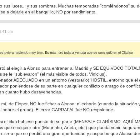
uvo sus luces... y sus sombras. Muchas temporadas "comiéndonos" su de
se a dejarle en el banquillo, NO por rendimiento.
3:41 pm
stuviera haciendo muy bien. Es más, tiró toda la ventaja que se consiguió en el Clásico
acertó al elegir a Alonso para entrenar al Madrid y SE EQUIVOC
se le "sublevaron" (el más visible de todos, Vinicius).
renador ADECUADO en un entorno (vestuario) HOSTIL, entorno que el c
nador poniéndose de su parte en cualquier conflicto o amago de conflic
 en cuanto hubo desavenencias.
í, de Floper, NO fue fichar a Alonso, ni echarle (cuando la situación
ol sobre el grupo). El error GARRAFAL fue NO respaldarle.
, si el club hubiese puesto de su parte (MENSAJE CLARÍSIMO: AQU
 que cualquier otro (Mourinho, Arteta, etc.) que pueda venir, segura
ón: creo que se perdió una gran oportunidad y sospecho que Alonso dem