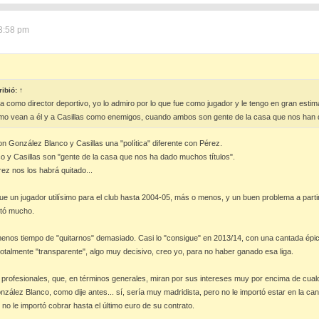
3:58 pm
ibió:
↑
ría como director deportivo, yo lo admiro por lo que fue como jugador y le tengo en gran esti
smo vean a él y a Casillas como enemigos, cuando ambos son gente de la casa que nos han
n González Blanco y Casillas una "política" diferente con Pérez.
 y Casillas son "gente de la casa que nos ha dado muchos títulos".
ez nos los habrá quitado...
e un jugador utilísimo para el club hasta 2004-05, más o menos, y un buen problema a parti
itó mucho.
 menos tiempo de "quitarnos" demasiado. Casi lo "consigue" en 2013/14, con una cantada épi
totalmente "transparente", algo muy decisivo, creo yo, para no haber ganado esa liga.
 profesionales, que, en términos generales, miran por sus intereses muy por encima de cualq
zález Blanco, como dije antes... sí, sería muy madridista, pero no le importó estar en la ca
no le importó cobrar hasta el último euro de su contrato.