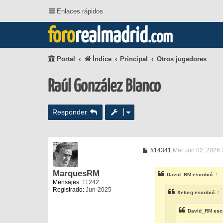
Enlaces rápidos
foro
realmadrid
.com
Portal
Índice
Principal
Otros jugadores
Raúl González Blanco
Responder
M
#14341
Mar Jun 02, 2026 
e
n
s
MarquesRM
David_RM
escribió:
↑
a
Mensajes:
11242
j
Registrado:
Jun-2025
e
Xetorg
escribió:
↑
David_RM
escr