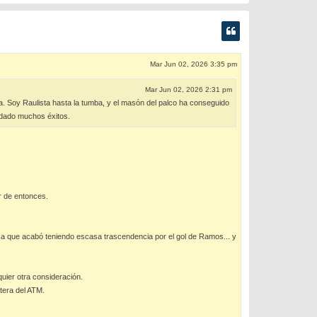
Mar Jun 02, 2026 3:35 pm
Mar Jun 02, 2026 2:31 pm
ma. Soy Raulista hasta la tumba, y el masón del palco ha conseguido
 dado muchos éxitos.
r de entonces.
ca que acabó teniendo escasa trascendencia por el gol de Ramos... y
uier otra consideración.
ntera del ATM.