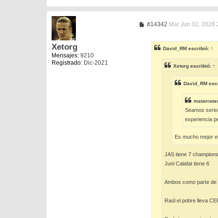
M
#14342
Mar Jun 02, 2026 
e
n
s
Xetorg
David_RM
escribió:
↑
a
Mensajes:
9210
j
Registrado:
Dic-2021
e
Xetorg
escribió:
↑
David_RM
escr
matarrata
Seamos serios 
experiencia pe
Es mucho mejor el
JAS tiene 7 champion
Juni Calafat tiene 6
Ambos como parte de l
Raúl el pobre lleva C