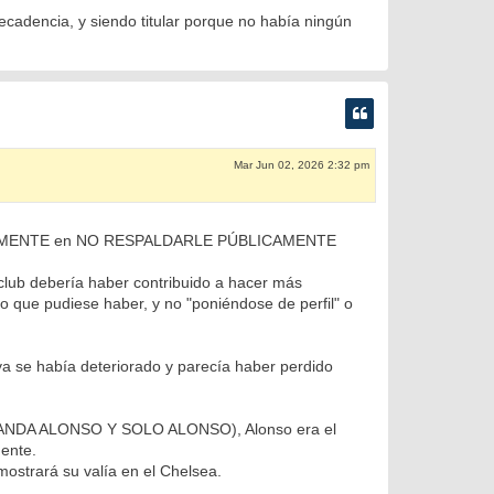
cadencia, y siendo titular porque no había ningún
Mar Jun 02, 2026 2:32 pm
Ó TOTALMENTE en NO RESPALDARLE PÚBLICAMENTE
lub debería haber contribuido a hacer más
to que pudiese haber, y no "poniéndose de perfil" o
 ya se había deteriorado y parecía haber perdido
Í MANDA ALONSO Y SOLO ALONSO), Alonso era el
mente.
ostrará su valía en el Chelsea.