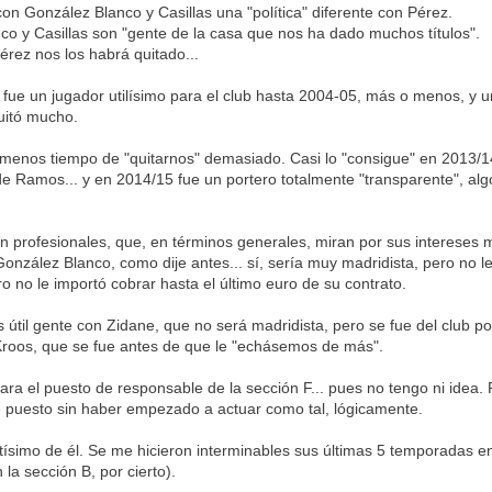
on González Blanco y Casillas una "política" diferente con Pérez.
o y Casillas son "gente de la casa que nos ha dado muchos títulos".
rez nos los habrá quitado...
fue un jugador utilísimo para el club hasta 2004-05, más o menos, y u
uitó mucho.
vo menos tiempo de "quitarnos" demasiado. Casi lo "consigue" en 2013
de Ramos... y en 2014/15 fue un portero totalmente "transparente", al
n profesionales, que, en términos generales, miran por sus intereses 
onzález Blanco, como dije antes... sí, sería muy madridista, pero no le
o no le importó cobrar hasta el último euro de su contrato.
s útil gente con Zidane, que no será madridista, pero se fue del club p
 Kroos, que se fue antes de que le "echásemos de más".
para el puesto de responsable de la sección F... pues no tengo ni ide
 puesto sin haber empezado a actuar como tal, lógicamente.
ísimo de él. Se me hicieron interminables sus últimas 5 temporadas en
la sección B, por cierto).