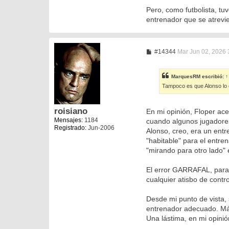
Pero, como futbolista, t
entrenador que se atrevie
M
#14344
Mar Jun 02, 2026 
e
n
s
MarquesRM
escribió:
↑
a
Tampoco es que Alonso lo e
j
e
roisiano
En mi opinión, Floper 
Mensajes:
1184
cuando algunos jugadores 
Registrado:
Jun-2006
Alonso, creo, era un ent
"habitable" para el entre
"mirando para otro lado"
El error GARRAFAL, para m
cualquier atisbo de contr
Desde mi punto de vista
entrenador adecuado. Más
Una lástima, en mi opini