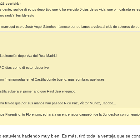
s23
escribió:
↑
gente, raul de directos deportivo que lo ha ejercido 0 dias de su vida, que p... cafrada es 
ro raul?? Terrible esto
 marroquí ese o José Ángel Sánchez, famoso por su famosa volea al club de solteros de su
s
a dirección deportiva del Real Madrid
ERO días como director deportivo
son 4 temporadas en el Castilla donde bueno, más sombras que luces.
stilla subiera el primer año que Raúl deja el equipo.
o ha tenido que por sus manos han pasado Nico Paz, Víctor Muñoz, Jacobo...
ue Florentino, tu Florentino, echará a un entrenador campeón de la Bundesliga con un equ
estuviera haciendo muy bien. Es más, tiró toda la ventaja que se cons