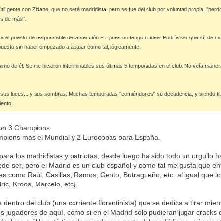
útil gente con Zidane, que no será madridista, pero se fue del club por voluntad propia, "per
os de más".
ra el puesto de responsable de la sección F... pues no tengo ni idea. Podría ser que sí; de
puesto sin haber empezado a actuar como tal, lógicamente.
imo de él. Se me hicieron interminables sus últimas 5 temporadas en el club. No veía maner
o sus luces... y sus sombras. Muchas temporadas "comiéndonos" su decadencia, y siendo titu
iento.
on 3 Champions.
ampions más el Mundial y 2 Eurocopas para España.
para los madridistas y patriotas, desde luego ha sido todo un orgullo h
ede ser, pero el Madrid es un club español y como tal me gusta que en
s como Raúl, Casillas, Ramos, Gento, Butragueño, etc. al igual que los
ic, Kroos, Marcelo, etc).
 dentro del club (una corriente florentinista) que se dedica a tirar mi
os jugadores de aquí, como si en el Madrid solo pudieran jugar cracks e