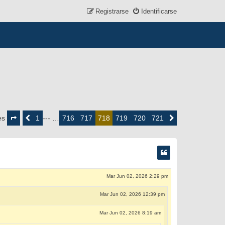
Registrarse
Identificarse
Página
718
1
716
717
719
720
721
es
Anterior
--- …
718
Siguiente
de
721
Mar Jun 02, 2026 2:29 pm
Mar Jun 02, 2026 12:39 pm
Mar Jun 02, 2026 8:19 am