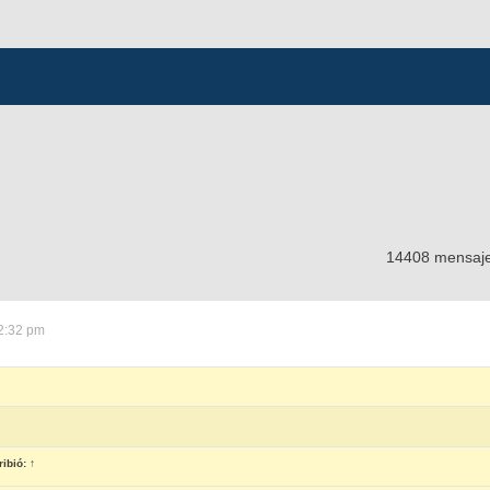
14408 mensaj
2:32 pm
ibió:
↑