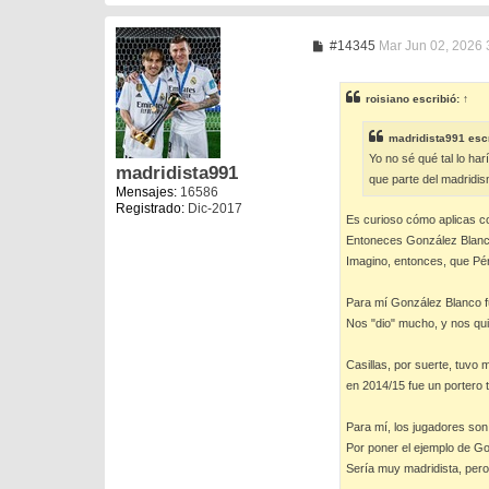
M
#14345
Mar Jun 02, 2026 
e
n
s
roisiano
escribió:
↑
a
j
e
madridista991
escr
Yo no sé qué tal lo ha
madridista991
que parte del madridi
Mensajes:
16586
Registrado:
Dic-2017
Es curioso cómo aplicas co
Entoneces González Blanco
Imagino, entonces, que Pér
Para mí González Blanco fu
Nos "dio" mucho, y nos qu
Casillas, por suerte, tuvo
en 2014/15 fue un portero 
Para mí, los jugadores son
Por poner el ejemplo de Gon
Sería muy madridista, pero 