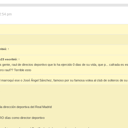
2:54 pm
ibió:
↑
s23
escribió:
↑
gente, raul de directos deportivo que lo ha ejercido 0 dias de su vida, que p... cafrada es 
ro raul?? Terrible esto
 marroquí ese o José Ángel Sánchez, famoso por su famosa volea al club de solteros de su
s
a dirección deportiva del Real Madrid
ERO días como director deportivo