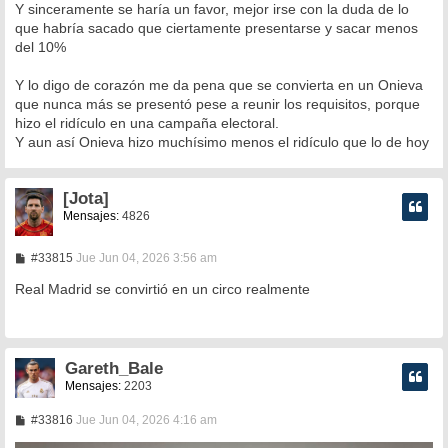
Y sinceramente se haría un favor, mejor irse con la duda de lo
que habría sacado que ciertamente presentarse y sacar menos
del 10%
Y lo digo de corazón me da pena que se convierta en un Onieva
que nunca más se presentó pese a reunir los requisitos, porque
hizo el ridículo en una campaña electoral.
Y aun así Onieva hizo muchísimo menos el ridículo que lo de hoy
[Jota]
Mensajes:
4826
M
#33815
Jue Jun 04, 2026 3:56 am
e
n
Real Madrid se convirtió en un circo realmente
s
a
j
e
Gareth_Bale
Mensajes:
2203
M
#33816
Jue Jun 04, 2026 4:16 am
e
n