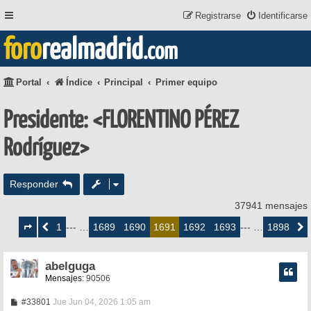
Registrarse
Identificarse
foro
realmadrid
.com
Portal
Índice
Principal
Primer equipo
Presidente: <FLORENTINO PÉREZ
Rodríguez>
Responder
37941 mensajes
Página
1691
1
1689
1690
1692
1693
1898
Anterior
--- …
1691
--- …
Siguie
de
1898
abelguga
Mensajes:
90506
M
#33801
Jue Jun 04, 2026 1:05 am