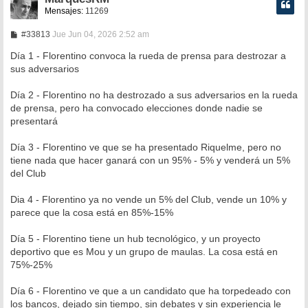
Mensajes:
11269
M
#33813
Jue Jun 04, 2026 2:52 am
e
n
Día 1 - Florentino convoca la rueda de prensa para destrozar a
s
sus adversarios
a
j
e
Día 2 - Florentino no ha destrozado a sus adversarios en la rueda
de prensa, pero ha convocado elecciones donde nadie se
presentará
Día 3 - Florentino ve que se ha presentado Riquelme, pero no
tiene nada que hacer ganará con un 95% - 5% y venderá un 5%
del Club
Dia 4 - Florentino ya no vende un 5% del Club, vende un 10% y
parece que la cosa está en 85%-15%
Día 5 - Florentino tiene un hub tecnológico, y un proyecto
deportivo que es Mou y un grupo de maulas. La cosa está en
75%-25%
Día 6 - Florentino ve que a un candidato que ha torpedeado con
los bancos, dejado sin tiempo, sin debates y sin experiencia le