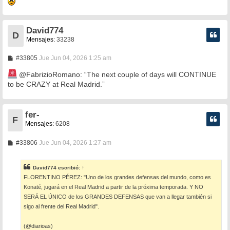
j
e
David774
D
Mensajes:
33238
M
#33805
Jue Jun 04, 2026 1:25 am
e
n
@FabrizioRomano: “The next couple of days will CONTINUE
s
to be CRAZY at Real Madrid.”
a
j
e
fer-
F
Mensajes:
6208
M
#33806
Jue Jun 04, 2026 1:27 am
e
n
s
David774
escribió:
↑
a
FLORENTINO PÉREZ: "Uno de los grandes defensas del mundo, como es
j
e
Konaté, jugará en el Real Madrid a partir de la próxima temporada. Y NO
SERÁ EL ÚNICO de los GRANDES DEFENSAS que van a llegar también si
sigo al frente del Real Madrid".
(@diarioas)