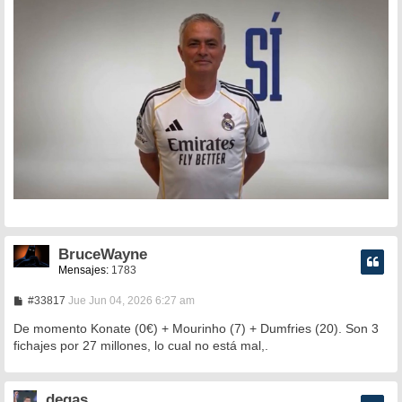
s
a
j
e
BruceWayne
Mensajes:
1783
M
#33817
Jue Jun 04, 2026 6:27 am
e
n
De momento Konate (0€) + Mourinho (7) + Dumfries (20). Son 3
s
fichajes por 27 millones, lo cual no está mal,.
a
j
e
degas