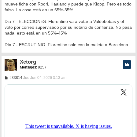
mueve ficha con Rodri, Haaland y puede que Klopp. Pero es todo
falso. La cosa está en un 65%-35%
Dia 7 - ELECCIONES. Florentino va a votar a Valdebebas y el
voto por correo supervisado por su notario de confianza. No pasa
nada, esto está en un 55%-45%
Día 7 - ESCRUTINIO. Florentino sale con la maleta a Barcelona
Xetorg
Mensajes:
9257
M
#33814
Jue Jun 04, 2026 3:13 am
e
n
s
a
j
e