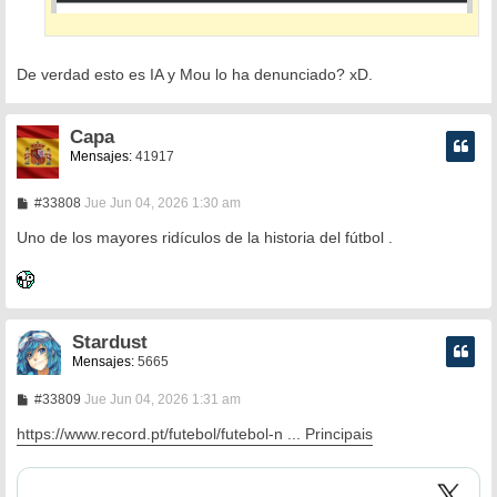
De verdad esto es IA y Mou lo ha denunciado? xD.
Capa
Mensajes:
41917
M
#33808
Jue Jun 04, 2026 1:30 am
e
n
Uno de los mayores ridículos de la historia del fútbol .
s
a
j
e
Stardust
Mensajes:
5665
M
#33809
Jue Jun 04, 2026 1:31 am
e
n
https://www.record.pt/futebol/futebol-n ... Principais
s
a
j
e