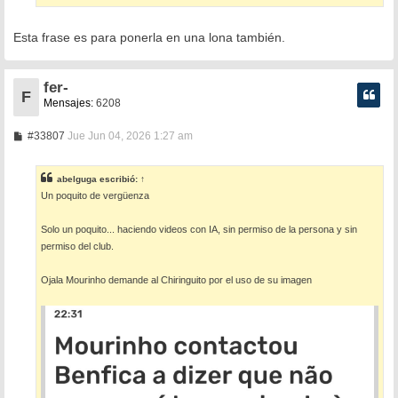
Esta frase es para ponerla en una lona también.
fer-
F
Mensajes:
6208
M
#33807
Jue Jun 04, 2026 1:27 am
e
n
s
abelguga
escribió:
↑
a
Un poquito de vergüenza
j
e
Solo un poquito... haciendo videos con IA, sin permiso de la persona y sin
permiso del club.
Ojala Mourinho demande al Chiringuito por el uso de su imagen