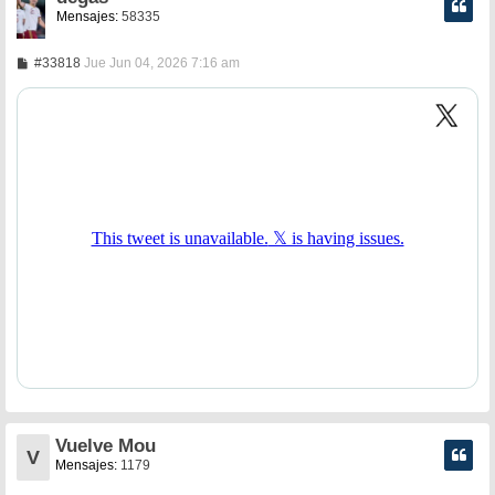
Mensajes:
58335
M
#33818
Jue Jun 04, 2026 7:16 am
e
n
s
a
j
e
Vuelve Mou
V
Mensajes:
1179