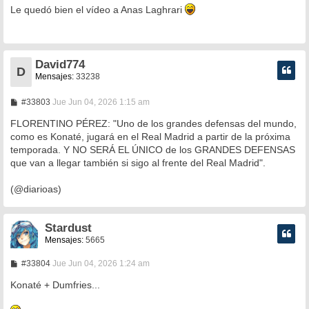
n
Le quedó bien el vídeo a Anas Laghrari
s
a
j
e
David774
D
Mensajes:
33238
M
#33803
Jue Jun 04, 2026 1:15 am
e
n
FLORENTINO PÉREZ: "Uno de los grandes defensas del mundo,
s
como es Konaté, jugará en el Real Madrid a partir de la próxima
a
temporada. Y NO SERÁ EL ÚNICO de los GRANDES DEFENSAS
j
e
que van a llegar también si sigo al frente del Real Madrid".
(@diarioas)
Stardust
Mensajes:
5665
M
#33804
Jue Jun 04, 2026 1:24 am
e
n
Konaté + Dumfries...
s
a