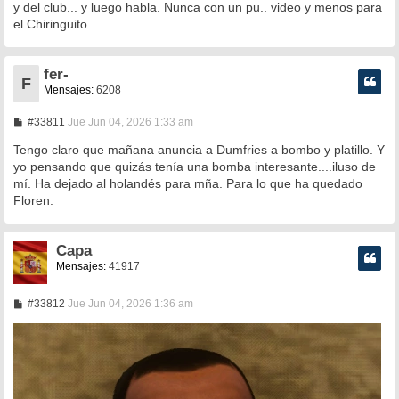
y del club... y luego habla. Nunca con un pu.. video y menos para
el Chiringuito.
fer-
F
Mensajes:
6208
M
#33811
Jue Jun 04, 2026 1:33 am
e
n
Tengo claro que mañana anuncia a Dumfries a bombo y platillo. Y
s
yo pensando que quizás tenía una bomba interesante....iluso de
a
mí. Ha dejado al holandés para mña. Para lo que ha quedado
j
e
Floren.
Capa
Mensajes:
41917
M
#33812
Jue Jun 04, 2026 1:36 am
e
n
s
a
j
e