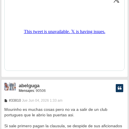
abelguga
Mensajes:
90506
M
#33810
Jue Jun 04, 2026 1:33 am
e
n
Mourinho es muchas cosas pero no va a salir de un club
s
portugues que le abrio las puertas asi.
a
j
e
Si sale primero pagan la clausula, se despide de sus aficionados