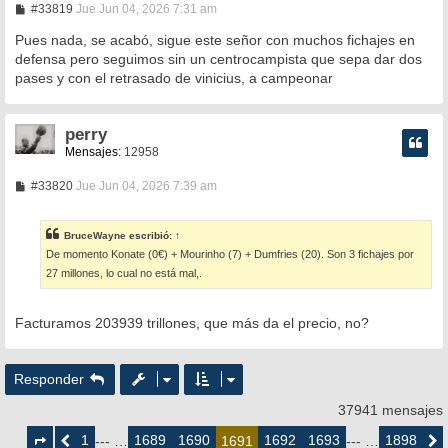
M
#33819
Jue Jun 04, 2026 7:31 am
e
n
Pues nada, se acabó, sigue este señor con muchos fichajes en
s
defensa pero seguimos sin un centrocampista que sepa dar dos
a
pases y con el retrasado de vinicius, a campeonar
j
e
perry
Mensajes:
12958
M
#33820
Jue Jun 04, 2026 7:39 am
e
n
s
BruceWayne
escribió:
↑
a
De momento Konate (0€) + Mourinho (7) + Dumfries (20). Son 3 fichajes por
j
e
27 millones, lo cual no está mal,.
Facturamos 203939 trillones, que más da el precio, no?
Responder
37941 mensajes
Página
1691
1
1689
1690
1692
1693
1898
Anterior
--- …
1691
--- …
Siguie