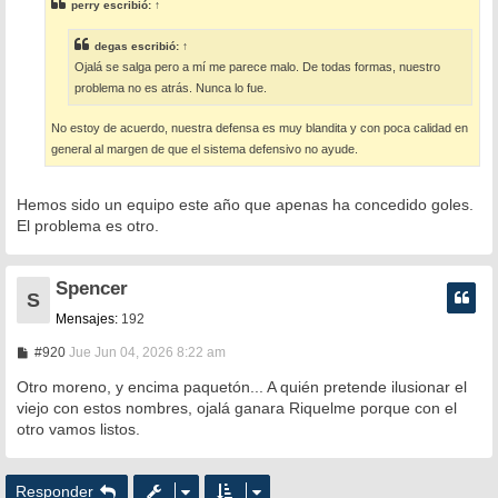
perry
escribió:
↑
a
j
e
degas
escribió:
↑
Ojalá se salga pero a mí me parece malo. De todas formas, nuestro
problema no es atrás. Nunca lo fue.
No estoy de acuerdo, nuestra defensa es muy blandita y con poca calidad en
general al margen de que el sistema defensivo no ayude.
Hemos sido un equipo este año que apenas ha concedido goles.
El problema es otro.
Spencer
S
Mensajes:
192
M
#920
Jue Jun 04, 2026 8:22 am
e
n
Otro moreno, y encima paquetón... A quién pretende ilusionar el
s
viejo con estos nombres, ojalá ganara Riquelme porque con el
a
otro vamos listos.
j
e
Responder