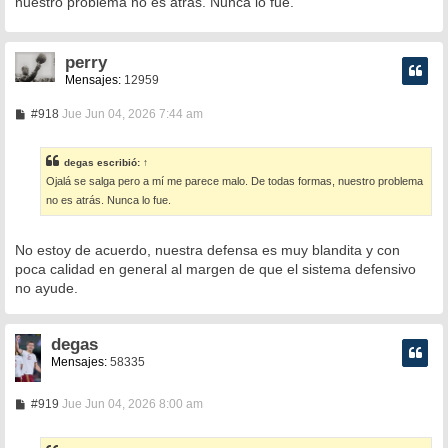
nuestro problema no es atrás. Nunca lo fue.
a
j
e
perry
Mensajes:
12959
M
#918
Jue Jun 04, 2026 7:44 am
e
n
s
degas
escribió:
↑
a
Ojalá se salga pero a mí me parece malo. De todas formas, nuestro problema
j
e
no es atrás. Nunca lo fue.
No estoy de acuerdo, nuestra defensa es muy blandita y con
poca calidad en general al margen de que el sistema defensivo
no ayude.
degas
Mensajes:
58335
M
#919
Jue Jun 04, 2026 8:00 am
e
n
s