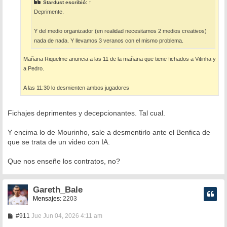
e
Stardust
escribió:
↑
Deprimente.
Y del medio organizador (en realidad necesitamos 2 medios creativos)
nada de nada. Y llevamos 3 veranos con el mismo problema.
Mañana Riquelme anuncia a las 11 de la mañana que tiene fichados a Vitinha y
a Pedro.
A las 11:30 lo desmienten ambos jugadores
Fichajes deprimentes y decepcionantes. Tal cual.
Y encima lo de Mourinho, sale a desmentirlo ante el Benfica de
que se trata de un video con IA.
Que nos enseñe los contratos, no?
Gareth_Bale
Mensajes:
2203
M
#911
Jue Jun 04, 2026 4:11 am
e