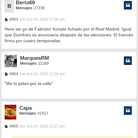
Berto69
B
Mensajes:
27238
M
#903
Jue Jun 04, 2026 12:00 am
e
n
Here we go de Fabrizio! Konate fichado por el Real Madrid. Igual
s
que Dumfries se anunciaría después de las elecciones. El francés
a
firma por cuatro temporadas.
j
e
MarquesRM
Mensajes:
11269
M
#904
Jue Jun 04, 2026 12:16 am
e
n
"Me lo piden por la calle"
s
a
j
e
Capa
Mensajes:
41917
M
#905
Jue Jun 04, 2026 12:27 am
e
n