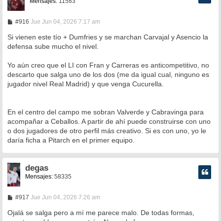
Mensajes:
11583
M
#916
Jue Jun 04, 2026 7:17 am
e
n
Si vienen este tío + Dumfries y se marchan Carvajal y Asencio la
s
defensa sube mucho el nivel.
a
j
e
Yo aún creo que el LI con Fran y Carreras es anticompetitivo, no
descarto que salga uno de los dos (me da igual cual, ninguno es
jugador nivel Real Madrid) y que venga Cucurella.
En el centro del campo me sobran Valverde y Cabravinga para
acompañar a Ceballos. A partir de ahí puede construirse con uno
o dos jugadores de otro perfil más creativo. Si es con uno, yo le
daría ficha a Pitarch en el primer equipo.
degas
Mensajes:
58335
M
#917
Jue Jun 04, 2026 7:26 am
e
n
Ojalá se salga pero a mí me parece malo. De todas formas,
s