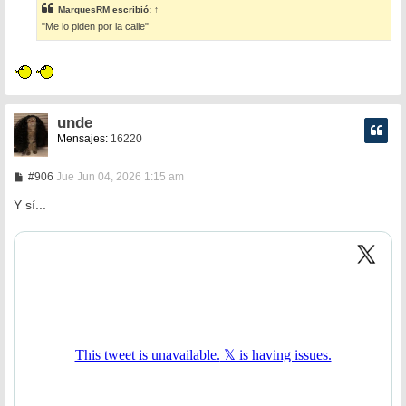
s
MarquesRM
escribió:
↑
a
"Me lo piden por la calle"
j
e
unde
Mensajes:
16220
M
#906
Jue Jun 04, 2026 1:15 am
e
n
Y sí...
s
a
j
e