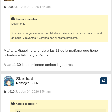
M
#909
Jue Jun 04, 2026 1:44 am
e
n
s
Stardust
escribió:
↑
a
Deprimente.
j
e
Y del medio organizador (en realidad necesitamos 2 medios creativos) nada
de nada. Y llevamos 3 veranos con el mismo problema.
Mañana Riquelme anuncia a las 11 de la mañana que tiene
fichados a Vitinha y a Pedro.
A las 11:30 lo desmienten ambos jugadores
Stardust
Mensajes:
5666
M
#910
Jue Jun 04, 2026 1:54 am
e
n
s
Xetorg
escribió:
↑
a
j