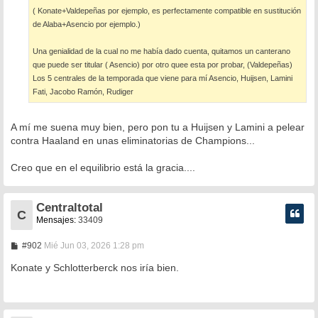
e
( Konate+Valdepeñas por ejemplo, es perfectamente compatible en sustitución
de Alaba+Asencio por ejemplo.)
Una genialidad de la cual no me había dado cuenta, quitamos un canterano
que puede ser titular ( Asencio) por otro quee esta por probar, (Valdepeñas)
Los 5 centrales de la temporada que viene para mí Asencio, Huijsen, Lamini
Fati, Jacobo Ramón, Rudiger
A mí me suena muy bien, pero pon tu a Huijsen y Lamini a pelear
contra Haaland en unas eliminatorias de Champions...
Creo que en el equilibrio está la gracia....
Centraltotal
C
Mensajes:
33409
M
#902
Mié Jun 03, 2026 1:28 pm
e
n
Konate y Schlotterberck nos iría bien.
s
a
j
e