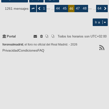
Página
46
1
44
45
47
48
64
1261 mensajes
Anterior
--- …
46
--- …
Siguie
de
64
Ir a
Portal
Todos los horarios son
UTC+02:00
fororealmadrid
, el foro no oficial del Real Madrid. - 2026
Privacidad
Condiciones
FAQ