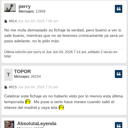
perry
Mensajes:
12959
M
#914
Jue Jun 04, 2026 7:08 am
e
n
No me mola demasiado su fichaje la verdad, pero bueno a ver si
s
sale bueno, mientras que no se lesiones crónicamente ya será un
a
paso adelante, no le pido más.
j
e
Última edición por
perry
el Jue Jun 04, 2026 7:14 am, editado 2 veces en
total.
TOPOR
T
Mensajes:
26154
M
#915
Jue Jun 04, 2026 7:10 am
e
n
Celebrar este fichaje es no haberlo visto por lo menos esta última
s
temporada
. Me puse a verlo hace meses cuando salió el
a
j
interes del madrid y vaya tela
e
AbsolutaLeyenda