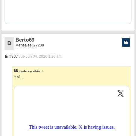
Berto69
B
Mensajes:
27238
M
#907
Jue Jun 04, 2026 1:20 am
e
n
s
unde
escribió:
↑
a
Y sí...
j
e