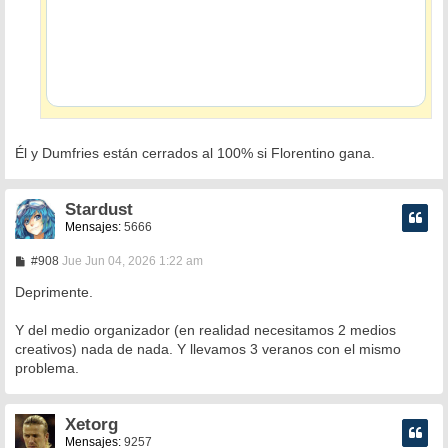
Él y Dumfries están cerrados al 100% si Florentino gana.
Stardust
Mensajes:
5666
M
#908
Jue Jun 04, 2026 1:22 am
e
n
Deprimente.
s
a
Y del medio organizador (en realidad necesitamos 2 medios
j
e
creativos) nada de nada. Y llevamos 3 veranos con el mismo
problema.
Xetorg
Mensajes:
9257