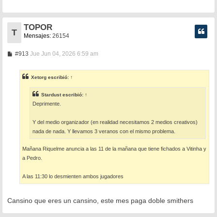
a
j
e
TOPOR
T
Mensajes:
26154
M
#913
Jue Jun 04, 2026 6:59 am
e
n
s
Xetorg
escribió:
↑
a
j
e
Stardust
escribió:
↑
Deprimente.
Y del medio organizador (en realidad necesitamos 2 medios creativos)
nada de nada. Y llevamos 3 veranos con el mismo problema.
Mañana Riquelme anuncia a las 11 de la mañana que tiene fichados a Vitinha y
a Pedro.
A las 11:30 lo desmienten ambos jugadores
Cansino que eres un cansino, este mes paga doble smithers